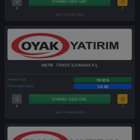
Endeks Üstü Get.
0
3
Salı, 14 Ocak 2025
ISCTR
- TÜRKİYE İŞ BANKASI A.Ş.
Hedef Fiyat
18.03 ₺
Potansiyel Getiri
%0.00
Endeks Üstü Get.
0
3
Salı, 03 Aralık 2024