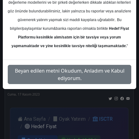
değerleme modellerini ve bir şirketi değerlerken dikkate aldıkları kriterleri
Kurum Sayısı
göz önünde bulundurabilirsiniz, lakin yalnızca bu raporlar veya analizlere
21
güvenerek yatırım yapmak sizi maddi kayıplara uğratabilir.. Bu
Al
Tut
End.
Endeks
Tavsiye
bilgiler/paylaşımlar kurum&banka raporları olmakla birlikte
Hedef Fiyat
Paralel
Üstü
Yok
Platformu kesinlikle alım/satım için bir tavsiye veya yorum
Get.
Get.
10
1
1
yapmamaktadır ve yine kesinlikle tavsiye niteliği taşımamaktadır.
"
3
4
Nötr
Beyan edilen metni Okudum, Anladım ve Kabul
2
ediyorum.
Cuma, 17 Kasım 2023
Ana Sayfa
Oyak Yatırım
ISCTR
Hedef Fiyat