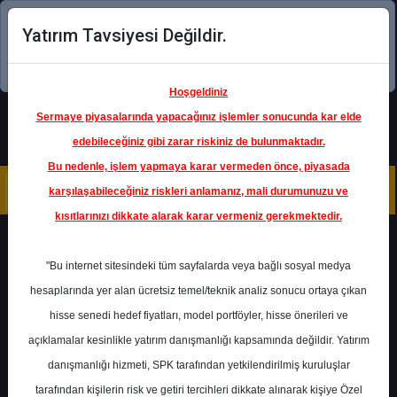
Yatırım Tavsiyesi Değildir.
Şimdi uygulamayı indirin!
Hoşgeldiniz
Sermaye piyasalarında yapacağınız işlemler sonucunda kar elde
edebileceğiniz gibi zarar riskiniz de bulunmaktadır.
Bu nedenle, işlem yapmaya karar vermeden önce, piyasada
karşılaşabileceğiniz riskleri anlamanız, mali durumunuzu ve
kısıtlarınızı dikkate alarak karar vermeniz gerekmektedir.
Geri Dön
"Bu internet sitesindeki tüm sayfalarda veya bağlı sosyal medya
hesaplarında yer alan ücretsiz temel/teknik analiz sonucu ortaya çıkan
hisse senedi hedef fiyatları, model portföyler, hisse önerileri ve
açıklamalar kesinlikle yatırım danışmanlığı kapsamında değildir. Yatırım
ISCTR
- TÜRKİYE İŞ BANKASI
A.Ş.
danışmanlığı hizmeti, SPK tarafından yetkilendirilmiş kuruluşlar
Hedef Fiyat
12.83 ₺
tarafından kişilerin risk ve getiri tercihleri dikkate alınarak kişiye Özel