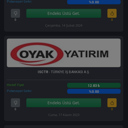
Potansiyel Getiri
%0.00
Endeks Üstü Get.
0
0
Çarşamba, 14 Şubat 2024
ISCTR
- TÜRKİYE İŞ BANKASI A.Ş.
Hedef Fiyat
12.83 ₺
Potansiyel Getiri
%0.00
Endeks Üstü Get.
0
0
Cuma, 17 Kasım 2023