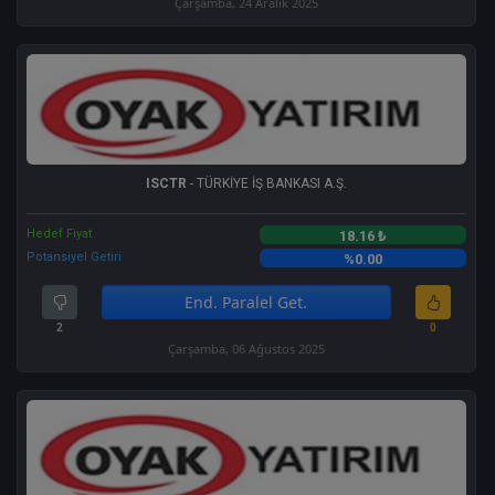
Çarşamba, 24 Aralık 2025
ISCTR
- TÜRKİYE İŞ BANKASI A.Ş.
Hedef Fiyat
18.16 ₺
Potansiyel Getiri
%0.00
End. Paralel Get.
2
0
Çarşamba, 06 Ağustos 2025