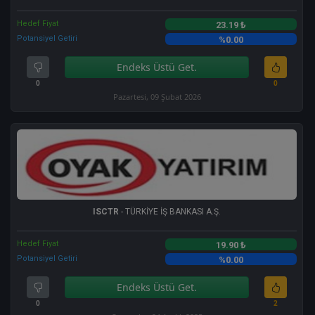
Hedef Fiyat
23.19 ₺
Potansiyel Getiri
%0.00
Endeks Üstü Get.
0
0
Pazartesi, 09 Şubat 2026
ISCTR
- TÜRKİYE İŞ BANKASI A.Ş.
Hedef Fiyat
19.90 ₺
Potansiyel Getiri
%0.00
Endeks Üstü Get.
0
2