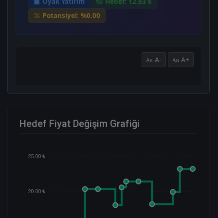
Oyak Yatırım
Hedef: 12.83 ₺
Potansiyel: %0.00
A-
A+
Hedef Fiyat Değişim Grafiği
25.00 ₺
20.00 ₺