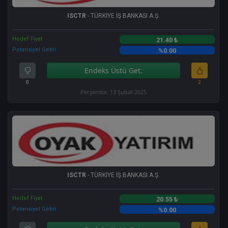
ISCTR
- TÜRKİYE İŞ BANKASI A.Ş.
Hedef Fiyat
21.40 ₺
Potansiyel Getiri
%0.00
Endeks Üstü Get.
0
2
Perşembe, 13 Şubat 2025
ISCTR
- TÜRKİYE İŞ BANKASI A.Ş.
Hedef Fiyat
20.55 ₺
Potansiyel Getiri
%0.00