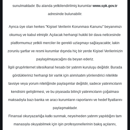
Potansiyel
%0.00
sunulmaktadır. Bu alanda yetkilendirilmiş kurumlar
www.spk.gov.tr
Getiri
adresinde bulunabilir.
Endeks Üstü
Get.
0
0
Ayrıca üye olan herkes "Kişisel Verilerin Korunması Kanunu" beyanımızı
Cuma, 17 Kasım 2023
okumuş ve kabul etmiştir. Açılacak herhangi hukiki bir dava neticesinde
platformumuz yetkili merciler ile gerekli uzlaşmayı sağlayacaktır, lakin
zorunlu şartlar ve resmi kurumlar dışında hiç bir yerde Kişisel Verilerinizin
paylaşılmayacağını da beyan ederiz.
İlgili grup/internet sitesi/kanal hesabı bir yatırım kuruluşu değildir. Burada
gördükleriniz herhangi bir varlık için alım/satım yönlendirici nitelikte
tavsiye veya yorum niteliğinde paylaşımlar değildir, sadece yatırımcıların
En Yüksek Tahmin
23,36 ₺
kendisini geliştirmesi, ve bu piyasada bilinçli yatırımcıların çoğalması
Ortalama Fiyat Tahmini
19,32 ₺
maksadıyla bazı banka ve aracı kurumların raporlarını ve hedef fiyatlarını
En Düşük Tahmin
17,00 ₺
paylaşmaktadır.
Ortalama Getiri Potansiyeli
%56.68
Finansal okuryazarlığa katkı sunmak, neye/neden yatırım yapıldığını tam
manasıyla okuyabilmek için işin profesyonellerinin bakış açılarını,