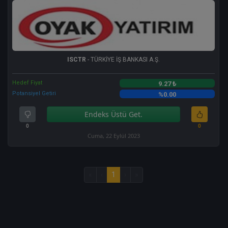
ISCTR
- TÜRKİYE İŞ BANKASI A.Ş.
Hedef Fiyat
9.27 ₺
Potansiyel Getiri
%0.00
Endeks Üstü Get.
0
0
Cuma, 22 Eylül 2023
«
‹
1
›
»