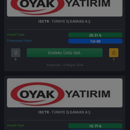
ISCTR
- TÜRKİYE İŞ BANKASI A.Ş.
Hedef Fiyat
20.31 ₺
Potansiyel Getiri
%0.00
Endeks Üstü Get.
0
4
Pazartesi, 13 Mayıs 2024
ISCTR
- TÜRKİYE İŞ BANKASI A.Ş.
Hedef Fiyat
15.71 ₺