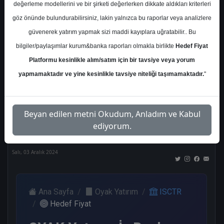
değerleme modellerini ve bir şirketi değerlerken dikkate aldıkları kriterleri
Kurum Sayısı
göz önünde bulundurabilirsiniz, lakin yalnızca bu raporlar veya analizlere
21
güvenerek yatırım yapmak sizi maddi kayıplara uğratabilir.. Bu
Al
Tut
End.
Endeks
Tavsiye
bilgiler/paylaşımlar kurum&banka raporları olmakla birlikte
Hedef Fiyat
Paralel
Üstü
Yok
Platformu kesinlikle alım/satım için bir tavsiye veya yorum
Get.
Get.
10
1
1
yapmamaktadır ve yine kesinlikle tavsiye niteliği taşımamaktadır.
"
3
4
Nötr
Beyan edilen metni Okudum, Anladım ve Kabul
2
ediyorum.
Salı, 03 Aralık 2024
Ana Sayfa
Oyak Yatırım
ISCTR
Hedef Fiyat