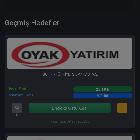
Geçmiş Hedefler
ISCTR
- TÜRKİYE İŞ BANKASI A.Ş.
Hedef Fiyat
23.19 ₺
Potansiyel Getiri
%0.00
Endeks Üstü Get.
0
0
Pazartesi, 09 Şubat 2026