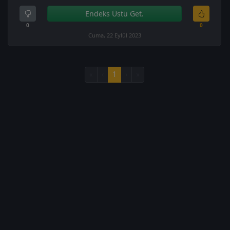
Endeks Üstü Get.
0
0
Cuma, 22 Eylül 2023
«
‹
1
›
»