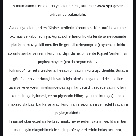
Potansiyel
%0.00
sunulmaktadır. Bu alanda yetkilendirilmiş kurumlar
www.spk.gov.tr
Getiri
adresinde bulunabilir.
Endeks Üstü
Get.
0
3
Ayrıca üye olan herkes "Kişisel Verilerin Korunması Kanunu" beyanımızı
Salı, 03 Aralık 2024
okumuş ve kabul etmiştir. Açılacak herhangi hukiki bir dava neticesinde
platformumuz yetkili merciler ile gerekli uzlaşmayı sağlayacaktır, lakin
zorunlu şartlar ve resmi kurumlar dışında hiç bir yerde Kişisel Verilerinizin
paylaşılmayacağını da beyan ederiz.
İlgili grup/internet sitesi/kanal hesabı bir yatırım kuruluşu değildir. Burada
gördükleriniz herhangi bir varlık için alım/satım yönlendirici nitelikte
tavsiye veya yorum niteliğinde paylaşımlar değildir, sadece yatırımcıların
En Yüksek Tahmin
23,36 ₺
kendisini geliştirmesi, ve bu piyasada bilinçli yatırımcıların çoğalması
Ortalama Fiyat Tahmini
19,32 ₺
maksadıyla bazı banka ve aracı kurumların raporlarını ve hedef fiyatlarını
En Düşük Tahmin
17,00 ₺
paylaşmaktadır.
Ortalama Getiri Potansiyeli
%56.30
Finansal okuryazarlığa katkı sunmak, neye/neden yatırım yapıldığını tam
manasıyla okuyabilmek için işin profesyonellerinin bakış açılarını,