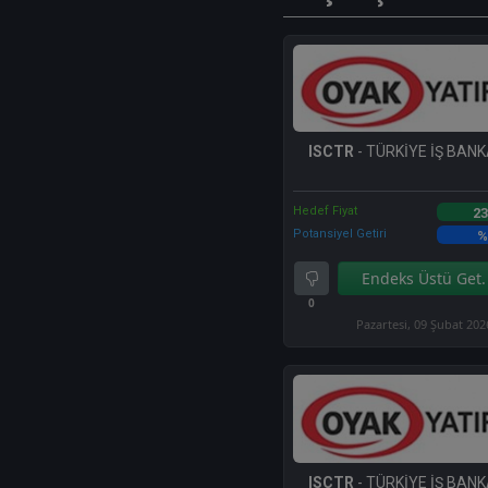
ISCTR
- TÜRKİYE İŞ BANKA
Hedef Fiyat
23
Potansiyel Getiri
%
Endeks Üstü Get.
0
Pazartesi, 09 Şubat 202
ISCTR
- TÜRKİYE İŞ BANKA