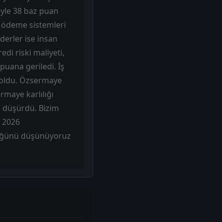
iyle 38 baz puan
e ödeme sistemleri
derler ise insan
di riski maliyeti,
uana geriledi. İş
p oldu. Özsermaye
ermaye karlılığı
e düşürdü. Bizim
n 2026
rdüğünü düşünüyoruz