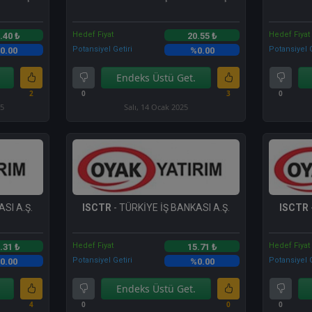
Hedef Fiyat
Hedef Fiyat
.40 ₺
20.55 ₺
Potansiyel Getiri
Potansiyel G
0.00
%0.00
Endeks Üstü Get.
2
0
3
0
25
Salı, 14 Ocak 2025
SI A.Ş.
ISCTR
- TÜRKİYE İŞ BANKASI A.Ş.
ISCTR
Hedef Fiyat
Hedef Fiyat
.31 ₺
15.71 ₺
Potansiyel Getiri
Potansiyel G
0.00
%0.00
Endeks Üstü Get.
4
0
0
0