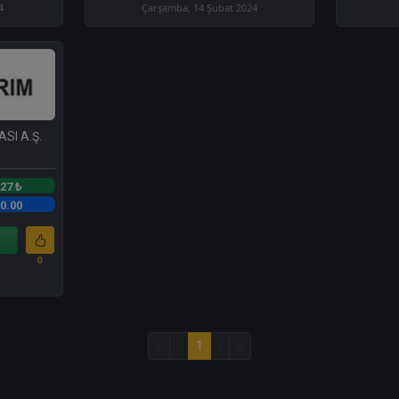
4
Çarşamba, 14 Şubat 2024
SI A.Ş.
.27 ₺
0.00
0
«
‹
1
›
»