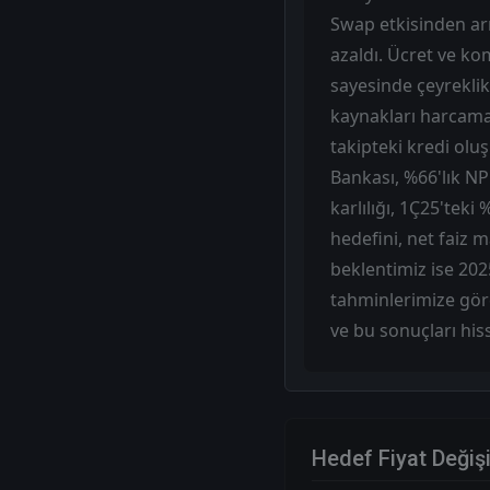
Swap etkisinden arı
azaldı. Ücret ve ko
sayesinde çeyreklik
kaynakları harcamala
takipteki kredi ol
Bankası, %66'lık NP
karlılığı, 1Ç25'teki
hedefini, net faiz 
beklentimiz ise 2025
tahminlerimize gör
ve bu sonuçları his
Hedef Fiyat Değiş