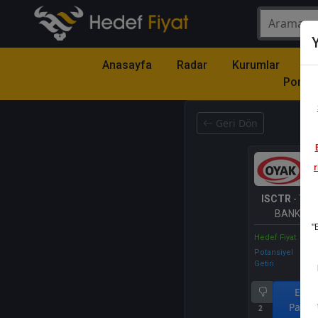
Y
Anasayfa
Radar
Kurumlar
Mo
Portfö
Geri Dön
r
ISCTR
- TÜR
BANKASI 
"
Hedef Fiyat
Potansiyel
Getiri
End.
Parale
2