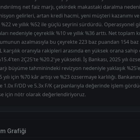
ndırılmış net faiz marjı, çekirdek makastaki daralma neden
misyon gelirleri, artan kredi hacmi, yeni müşteri kazanımı v
 %22 ve yıllık %52 ile güçlü seyrini sürdürdü. Operasyonel gi
rı nedeniyle çeyreklik %10 ve yıllık %36 arttı. Net toplam kre
uşumunun azalmasıyla bu çeyrekte 223 baz puandan 154 baz p
L karşılık oranıyla rakipleri arasında en yüksek orana sahi
 %15.4'ten 2Ç25'te %20.2'ye yükseldi. İş Bankası, 2025 yılı özs
marjı büyüme tahminindeki revizyon nedeniyle yaklaşık %25'
 yılı için %70 kâr artışı ve %23 özsermaye karlılığı. Bankanı
e 1.0x F/DD ve 5.3x F/K çarpanlarıyla değerinde işlem gö
se için nötr olarak değerlendiriyoruz.
im Grafiği