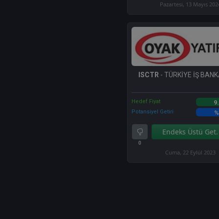
Pazartesi, 13 Mayıs 202
ISCTR
- TÜRKİYE İŞ BANKA
Hedef Fiyat
9
Potansiyel Getiri
%
Endeks Üstü Get.
0
Cuma, 22 Eylül 2023