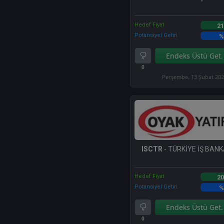
Hedef Fiyat
21
Potansiyel Getiri
%
Endeks Üstü Get.
0
Perşembe, 13 Şubat 20
ISCTR
- TÜRKİYE İŞ BANKA
Hedef Fiyat
20
Potansiyel Getiri
%
Endeks Üstü Get.
0