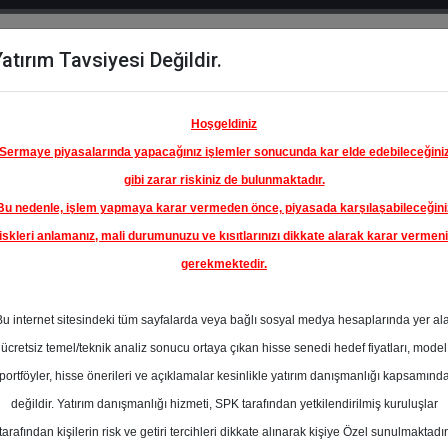
atırım Tavsiyesi Değildir.
del
Hisse
Öne
Raporlar
Partnerlerimi
y
Karşılaştır
Çıkanlar
Hoşgeldiniz
Sermaye piyasalarında yapacağınız işlemler sonucunda kar elde edebileceğini
gibi zarar riskiniz de bulunmaktadır.
Bu nedenle, işlem yapmaya karar vermeden önce, piyasada karşılaşabileceğini
iskleri anlamanız, mali durumunuzu ve kısıtlarınızı dikkate alarak karar vermen
gerekmektedir.
KİYE İŞ
A.Ş.
Bu internet sitesindeki tüm sayfalarda veya bağlı sosyal medya hesaplarında yer al
18.16 ₺
ücretsiz temel/teknik analiz sonucu ortaya çıkan hisse senedi hedef fiyatları, model
%0.00
En Yüksek Tahmi
portföyler, hisse önerileri ve açıklamalar kesinlikle yatırım danışmanlığı kapsamınd
Ortalama Fiyat
değildir. Yatırım danışmanlığı hizmeti, SPK tarafından yetkilendirilmiş kuruluşlar
Tahmini
l
tarafından kişilerin risk ve getiri tercihleri dikkate alınarak kişiye Özel sunulmaktadır
0
En Düşük Tahmi