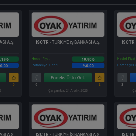
SI A.Ş.
ISCTR
- TÜRKİYE İŞ BANKASI A.Ş.
ISCTR
Hedef Fiyat
Hedef Fiyat
.19 ₺
19.90 ₺
Potansiyel Getiri
Potansiyel G
0.00
%0.00
Endeks Üstü Get.
0
0
2
2
6
Çarşamba, 24 Aralık 2025
Ça
SI A.Ş.
ISCTR
- TÜRKİYE İŞ BANKASI A.Ş.
ISCTR