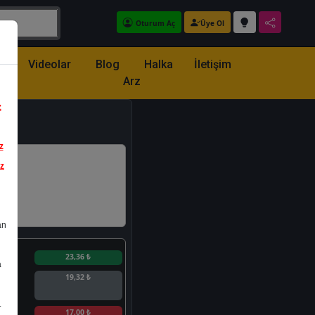
Oturum Aç
Üye Ol
z
Videolar
Blog
Halka
İletişim
Arz
z
z
iz
an
n
23,36 ₺
a
19,32 ₺
.
n
17,00 ₺