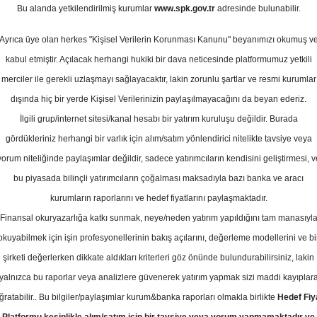
Bu alanda yetkilendirilmiş kurumlar
www.spk.gov.tr
adresinde bulunabilir.
Ortalama Getiri
ustos 2025
Potansiyeli
Ayrıca üye olan herkes "Kişisel Verilerin Korunması Kanunu" beyanımızı okumuş v
kabul etmiştir. Açılacak herhangi hukiki bir dava neticesinde platformumuz yetkili
merciler ile gerekli uzlaşmayı sağlayacaktır, lakin zorunlu şartlar ve resmi kurumlar
Al
Tut
dışında hiç bir yerde Kişisel Verilerinizin paylaşılmayacağını da beyan ederiz.
İlgili grup/internet sitesi/kanal hesabı bir yatırım kuruluşu değildir. Burada
10
1
Kurum Sayısı
gördükleriniz herhangi bir varlık için alım/satım yönlendirici nitelikte tavsiye veya
21
Tavsiye Yok
yorum niteliğinde paylaşımlar değildir, sadece yatırımcıların kendisini geliştirmesi, v
bu piyasada bilinçli yatırımcıların çoğalması maksadıyla bazı banka ve aracı
1
kurumların raporlarını ve hedef fiyatlarını paylaşmaktadır.
Finansal okuryazarlığa katkı sunmak, neye/neden yatırım yapıldığını tam manasıyl
okuyabilmek için işin profesyonellerinin bakış açılarını, değerleme modellerini ve bi
Çarşamba, 06 Ağustos 2025
şirketi değerlerken dikkate aldıkları kriterleri göz önünde bulundurabilirsiniz, lakin
yalnızca bu raporlar veya analizlere güvenerek yatırım yapmak sizi maddi kayıplar
yak Yatırım
ISCTR
Hedef Fiyat
ğratabilir.. Bu bilgiler/paylaşımlar kurum&banka raporları olmakla birlikte
Hedef Fiy