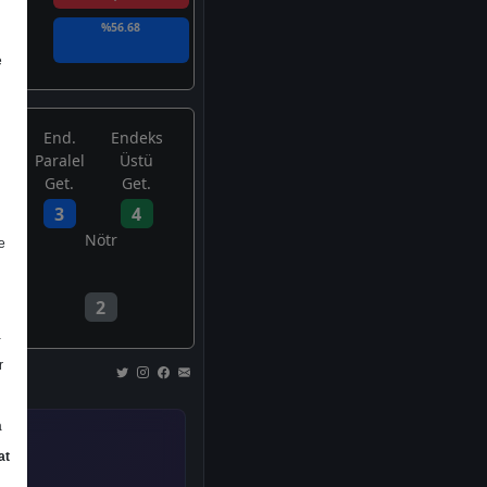
%56.68
e
End.
Endeks
Paralel
Üstü
Get.
Get.
3
4
Nötr
e
2
a
r
a
at