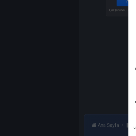
Get.
Çarşamba, 06 Ağ
Ana Sayfa
O
u