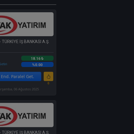
- TÜRKİYE İŞ BANKASI A.Ş.
18.16 ₺
etiri
%0.00
End. Paralel Get.
0
rşamba, 06 Ağustos 2025
- TÜRKİYE İŞ BANKASI A.Ş.