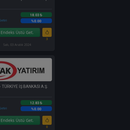
18.03 ₺
etiri
%0.00
Endeks Üstü Get.
3
Salı, 03 Aralık 2024
- TÜRKİYE İŞ BANKASI A.Ş.
12.83 ₺
etiri
%0.00
Endeks Üstü Get.
0