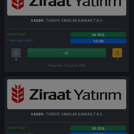
VAKBN
- TÜRKİYE VAKIFLAR BANKASI T.A.O.
Hedef Fiyat
34.90 ₺
Potansiyel Getiri
%0.00
Al
0
1
Pazartesi, 10 Şubat 2025
VAKBN
- TÜRKİYE VAKIFLAR BANKASI T.A.O.
Hedef Fiyat
30.20 ₺