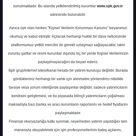
Potansiyel
%0.00
sunulmaktadır. Bu alanda yetkilendirilmiş kurumlar
www.spk.gov.tr
Getiri
adresinde bulunabilir.
Al
0
1
Ayrıca üye olan herkes "Kişisel Verilerin Korunması Kanunu" beyanımızı
Salı, 14 Kasım 2023
okumuş ve kabul etmiştir. Açılacak herhangi hukiki bir dava neticesinde
platformumuz yetkili merciler ile gerekli uzlaşmayı sağlayacaktır, lakin
zorunlu şartlar ve resmi kurumlar dışında hiç bir yerde Kişisel Verilerinizin
paylaşılmayacağını da beyan ederiz.
İlgili grup/internet sitesi/kanal hesabı bir yatırım kuruluşu değildir. Burada
gördükleriniz herhangi bir varlık için alım/satım yönlendirici nitelikte
tavsiye veya yorum niteliğinde paylaşımlar değildir, sadece yatırımcıların
En Yüksek Tahmin
52,79 ₺
kendisini geliştirmesi, ve bu piyasada bilinçli yatırımcıların çoğalması
Ortalama Fiyat Tahmini
44,42 ₺
maksadıyla bazı banka ve aracı kurumların raporlarını ve hedef fiyatlarını
En Düşük Tahmin
30,80 ₺
paylaşmaktadır.
Ortalama Getiri Potansiyeli
%44.50
Finansal okuryazarlığa katkı sunmak, neye/neden yatırım yapıldığını tam
manasıyla okuyabilmek için işin profesyonellerinin bakış açılarını,