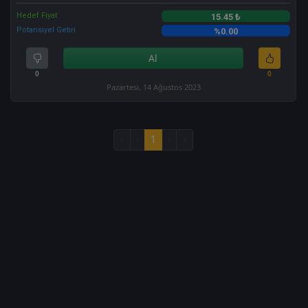
Hedef Fiyat
15.45 ₺
Potansiyel Getiri
%0.00
Al
0
0
Pazartesi, 14 Ağustos 2023
«
‹
1
›
»