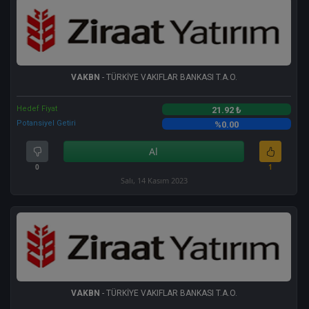
VAKBN
- TÜRKİYE VAKIFLAR BANKASI T.A.O.
Hedef Fiyat
21.92 ₺
Potansiyel Getiri
%0.00
Al
0
1
Salı, 14 Kasım 2023
VAKBN
- TÜRKİYE VAKIFLAR BANKASI T.A.O.