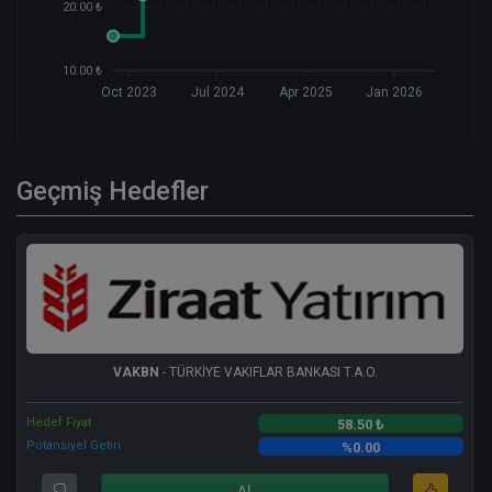
20.00 ₺
10.00 ₺
Oct 2023
Jul 2024
Apr 2025
Jan 2026
Geçmiş Hedefler
VAKBN
- TÜRKİYE VAKIFLAR BANKASI T.A.O.
Hedef Fiyat
58.50 ₺
Potansiyel Getiri
%0.00
Al