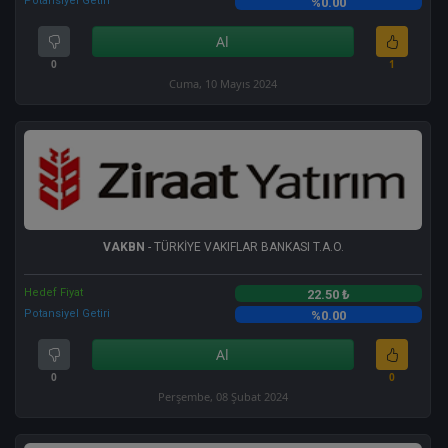
Potansiyel Getiri
%0.00
Al
0
1
Cuma, 10 Mayıs 2024
VAKBN
- TÜRKİYE VAKIFLAR BANKASI T.A.O.
Hedef Fiyat
22.50 ₺
Potansiyel Getiri
%0.00
Al
0
0
Perşembe, 08 Şubat 2024