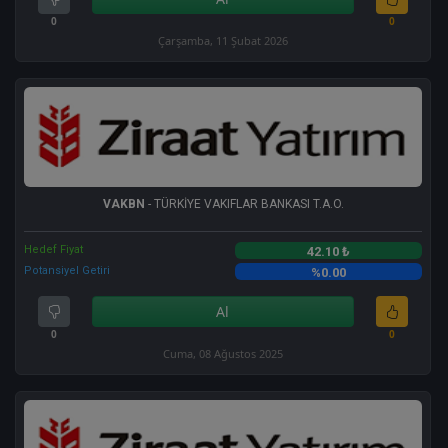
0
0
Çarşamba, 11 Şubat 2026
VAKBN
- TÜRKİYE VAKIFLAR BANKASI T.A.O.
Hedef Fiyat
42.10 ₺
Potansiyel Getiri
%0.00
Al
0
0
Cuma, 08 Ağustos 2025