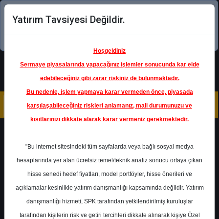
Yatırım Tavsiyesi Değildir.
Şimdi uygulamayı indirin!
Hoşgeldiniz
Sermaye piyasalarında yapacağınız işlemler sonucunda kar elde
edebileceğiniz gibi zarar riskiniz de bulunmaktadır.
Bu nedenle, işlem yapmaya karar vermeden önce, piyasada
karşılaşabileceğiniz riskleri anlamanız, mali durumunuzu ve
kısıtlarınızı dikkate alarak karar vermeniz gerekmektedir.
Geri Dön
"Bu internet sitesindeki tüm sayfalarda veya bağlı sosyal medya
hesaplarında yer alan ücretsiz temel/teknik analiz sonucu ortaya çıkan
hisse senedi hedef fiyatları, model portföyler, hisse önerileri ve
açıklamalar kesinlikle yatırım danışmanlığı kapsamında değildir. Yatırım
VAKBN
- TÜRKİYE VAKIFLAR
BANKASI T.A.O.
danışmanlığı hizmeti, SPK tarafından yetkilendirilmiş kuruluşlar
Hedef Fiyat
21.92 ₺
tarafından kişilerin risk ve getiri tercihleri dikkate alınarak kişiye Özel