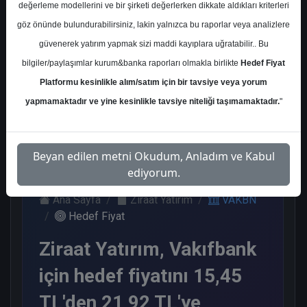
değerleme modellerini ve bir şirketi değerlerken dikkate aldıkları kriterleri
Kurum Sayısı
göz önünde bulundurabilirsiniz, lakin yalnızca bu raporlar veya analizlere
11
güvenerek yatırım yapmak sizi maddi kayıplara uğratabilir.. Bu
Al
End.
Endeks
Endeks
bilgiler/paylaşımlar kurum&banka raporları olmakla birlikte
Hedef Fiyat
Paralel
Altı Get.
Üstü Get.
Get.
Platformu kesinlikle alım/satım için bir tavsiye veya yorum
6
1
3
1
yapmamaktadır ve yine kesinlikle tavsiye niteliği taşımamaktadır.
"
Salı, 14 Kasım 2023
Beyan edilen metni Okudum, Anladım ve Kabul
ediyorum.
Ana Sayfa
Ziraat Yatırım
VAKBN
Hedef Fiyat
Ziraat Yatırım, Vakıfbank
için hedef fiyatını 15,45
TL'den 21,92 TL'ye