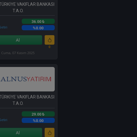
TÜRKİYE VAKIFLAR BANKASI
T.A.O.
36.00 ₺
etiri
%0.00
Al
0
Cuma, 07 Kasım 2025
TÜRKİYE VAKIFLAR BANKASI
T.A.O.
29.00 ₺
etiri
%0.00
Al