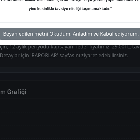
Platformu kesinlikle alım/satım için bir tavsiye veya yorum yapmamaktadır ve
Hedef: 29.00 ₺
Potansiyel: %0.00
yine kesinlikle tavsiye niteliği taşımamaktadır.
"
Beyan edilen metni Okudum, Anladım ve Kabul ediyorum.
çin, 12 aylık periyodu kapsayan hedef fiyatımızı 29,00TL, tavsi
 Detaylar için 'RAPORLAR' sayfasını ziyaret edebilirsiniz.
im Grafiği