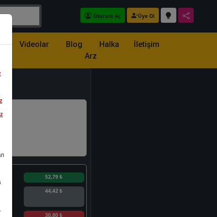
Oturum Aç
Üye Ol
z
Videolar
Blog
Halka
İletişim
Arz
z
z
iz
an
n
52,79 ₺
a
44,42 ₺
.
n
30,80 ₺