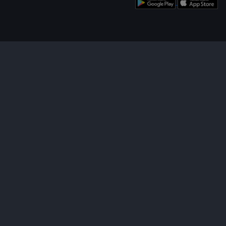
enü
Bizi Takip Edin!
Uygulamamızı İndirin!