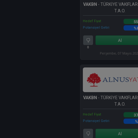
VAKBN
- TÜRKİYE VAKIFLA
T.A.O.
Hedef Fiyat
55
Potansiyel Getiri
%
Al
0
Perşembe, 07 Mayıs 20
VAKBN
- TÜRKİYE VAKIFLA
T.A.O.
Hedef Fiyat
37
Potansiyel Getiri
%
Al