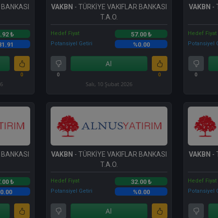
R BANKASI
VAKBN
- TÜRKİYE VAKIFLAR BANKASI
VAKBN
- 
T.A.O.
Hedef Fiyat
Hedef Fiyat
.92 ₺
57.00 ₺
Potansiyel Getiri
Potansiyel G
81.91
%0.00
Al
0
0
0
0
26
Salı, 10 Şubat 2026
R BANKASI
VAKBN
- TÜRKİYE VAKIFLAR BANKASI
VAKBN
- 
T.A.O.
Hedef Fiyat
Hedef Fiyat
.00 ₺
32.00 ₺
Potansiyel Getiri
Potansiyel G
0.00
%0.00
Al