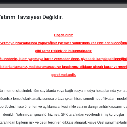
atırım Tavsiyesi Değildir.
del
Hisse
Öne
Raporlar
Partnerlerimi
y
Karşılaştır
Çıkanlar
Hoşgeldiniz
Sermaye piyasalarında yapacağınız işlemler sonucunda kar elde edebileceğini
gibi zarar riskiniz de bulunmaktadır.
Bu nedenle, işlem yapmaya karar vermeden önce, piyasada karşılaşabileceğini
iskleri anlamanız, mali durumunuzu ve kısıtlarınızı dikkate alarak karar vermen
gerekmektedir.
ÜRKİYE
ANKASI
Bu internet sitesindeki tüm sayfalarda veya bağlı sosyal medya hesaplarında yer al
29.00 ₺
ücretsiz temel/teknik analiz sonucu ortaya çıkan hisse senedi hedef fiyatları, model
%0.00
En Yüksek Tahmi
portföyler, hisse önerileri ve açıklamalar kesinlikle yatırım danışmanlığı kapsamınd
Ortalama Fiyat
değildir. Yatırım danışmanlığı hizmeti, SPK tarafından yetkilendirilmiş kuruluşlar
Tahmini
tarafından kişilerin risk ve getiri tercihleri dikkate alınarak kişiye Özel sunulmaktadır
1
En Düşük Tahmi