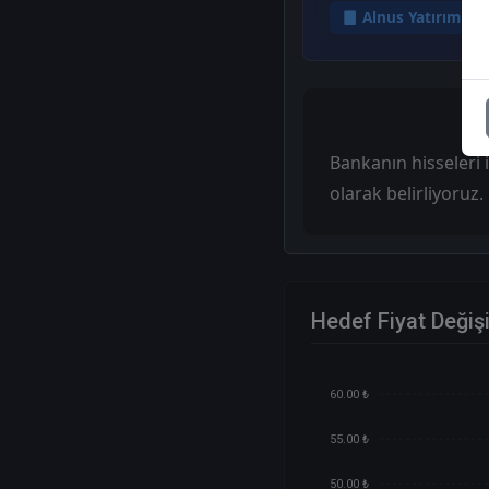
Alnus Yatırım
Bankanın hisseleri i
olarak belirliyoruz.
Hedef Fiyat Değiş
60.00 ₺
55.00 ₺
50.00 ₺