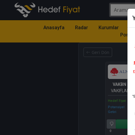
Y
Anasayfa
Radar
Kurumlar
Mo
Portfö
Geri Dön
r
VAKBN
- T
VAKIFLAR B
"
T.A.O.
Hedef Fiyat
Potansiyel
Getiri
Al
0