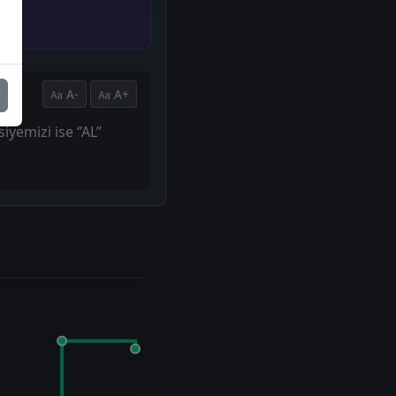
A-
A+
yemizi ise ‘’AL’’