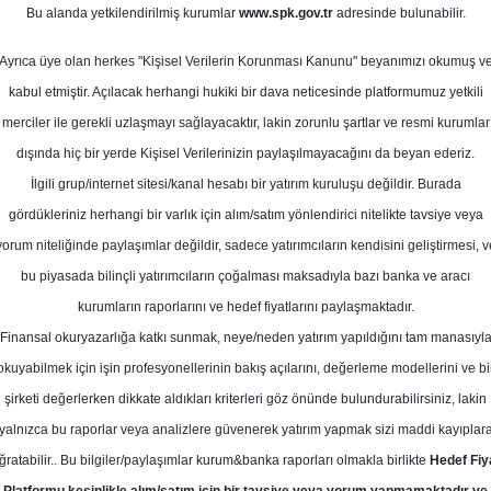
ıs 2024
Bu alanda yetkilendirilmiş kurumlar
www.spk.gov.tr
adresinde bulunabilir.
Ortalama Getiri
Potansiyeli
Ayrıca üye olan herkes "Kişisel Verilerin Korunması Kanunu" beyanımızı okumuş v
kabul etmiştir. Açılacak herhangi hukiki bir dava neticesinde platformumuz yetkili
merciler ile gerekli uzlaşmayı sağlayacaktır, lakin zorunlu şartlar ve resmi kurumlar
Al
End.
dışında hiç bir yerde Kişisel Verilerinizin paylaşılmayacağını da beyan ederiz.
Parale
Kurum Sayısı
Get.
İlgili grup/internet sitesi/kanal hesabı bir yatırım kuruluşu değildir. Burada
11
6
1
gördükleriniz herhangi bir varlık için alım/satım yönlendirici nitelikte tavsiye veya
yorum niteliğinde paylaşımlar değildir, sadece yatırımcıların kendisini geliştirmesi, v
bu piyasada bilinçli yatırımcıların çoğalması maksadıyla bazı banka ve aracı
Cuma, 10 Mayıs 2024
kurumların raporlarını ve hedef fiyatlarını paylaşmaktadır.
Finansal okuryazarlığa katkı sunmak, neye/neden yatırım yapıldığını tam manasıyl
lnus Yatırım
VAKBN
Hedef Fiyat
okuyabilmek için işin profesyonellerinin bakış açılarını, değerleme modellerini ve bi
şirketi değerlerken dikkate aldıkları kriterleri göz önünde bulundurabilirsiniz, lakin
ım Vakıfbank için hedef fiyatını 29,0
yalnızca bu raporlar veya analizlere güvenerek yatırım yapmak sizi maddi kayıplar
ise 'AL' olarak belirledi.
ğratabilir.. Bu bilgiler/paylaşımlar kurum&banka raporları olmakla birlikte
Hedef Fiy