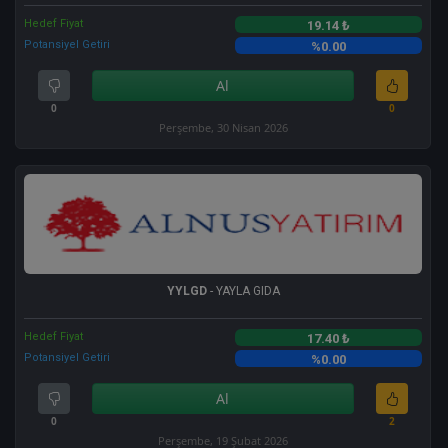
Hedef Fiyat
19.14 ₺
Potansiyel Getiri
%0.00
Al
0
0
Perşembe, 30 Nisan 2026
YYLGD
- YAYLA GIDA
Hedef Fiyat
17.40 ₺
Potansiyel Getiri
%0.00
Al
0
2
Perşembe, 19 Şubat 2026