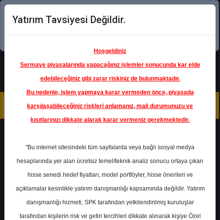
Yatırım Tavsiyesi Değildir.
Şimdi uygulamayı indirin!
Hoşgeldiniz
Sermaye piyasalarında yapacağınız işlemler sonucunda kar elde
edebileceğiniz gibi zarar riskiniz de bulunmaktadır.
Bu nedenle, işlem yapmaya karar vermeden önce, piyasada
karşılaşabileceğiniz riskleri anlamanız, mali durumunuzu ve
kısıtlarınızı dikkate alarak karar vermeniz gerekmektedir.
Geri Dön
"Bu internet sitesindeki tüm sayfalarda veya bağlı sosyal medya
hesaplarında yer alan ücretsiz temel/teknik analiz sonucu ortaya çıkan
hisse senedi hedef fiyatları, model portföyler, hisse önerileri ve
açıklamalar kesinlikle yatırım danışmanlığı kapsamında değildir. Yatırım
YYLGD
- YAYLA GIDA
danışmanlığı hizmeti, SPK tarafından yetkilendirilmiş kuruluşlar
Hedef Fiyat
19.14 ₺
tarafından kişilerin risk ve getiri tercihleri dikkate alınarak kişiye Özel