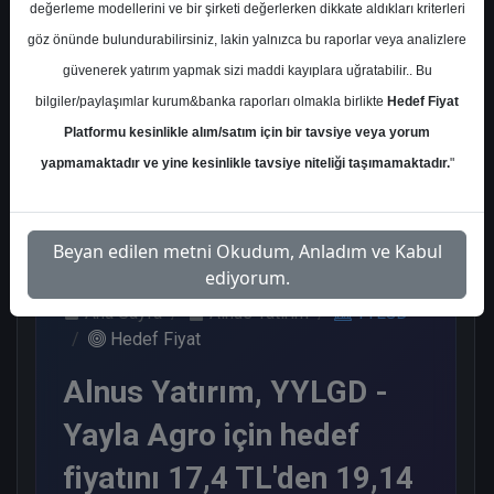
değerleme modellerini ve bir şirketi değerlerken dikkate aldıkları kriterleri
Kurum Sayısı
göz önünde bulundurabilirsiniz, lakin yalnızca bu raporlar veya analizlere
1
güvenerek yatırım yapmak sizi maddi kayıplara uğratabilir.. Bu
Al
bilgiler/paylaşımlar kurum&banka raporları olmakla birlikte
Hedef Fiyat
Platformu kesinlikle alım/satım için bir tavsiye veya yorum
1
yapmamaktadır ve yine kesinlikle tavsiye niteliği taşımamaktadır.
"
Perşembe, 30 Nisan 2026
Beyan edilen metni Okudum, Anladım ve Kabul
ediyorum.
Ana Sayfa
Alnus Yatırım
YYLGD
Hedef Fiyat
Alnus Yatırım, YYLGD -
Yayla Agro için hedef
fiyatını 17,4 TL'den 19,14