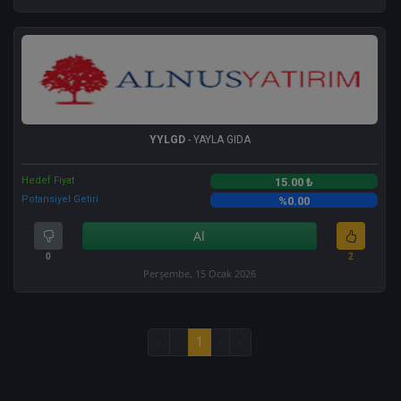
YYLGD
- YAYLA GIDA
Hedef Fiyat
15.00 ₺
Potansiyel Getiri
%0.00
Al
0
2
Perşembe, 15 Ocak 2026
«
‹
1
›
»