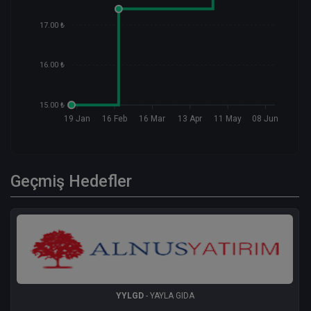
17.00 ₺
16.00 ₺
15.00 ₺
19 Jan
16 Feb
16 Mar
13 Apr
11 May
08 Jun
Geçmiş Hedefler
YYLGD
- YAYLA GIDA