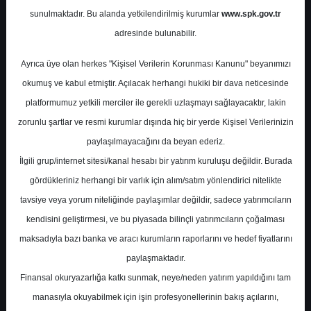
Potansiyel
%0.00
sunulmaktadır. Bu alanda yetkilendirilmiş kurumlar
www.spk.gov.tr
Getiri
adresinde bulunabilir.
Al
0
0
Ayrıca üye olan herkes "Kişisel Verilerin Korunması Kanunu" beyanımızı
Perşembe, 30 Nisan 2026
okumuş ve kabul etmiştir. Açılacak herhangi hukiki bir dava neticesinde
platformumuz yetkili merciler ile gerekli uzlaşmayı sağlayacaktır, lakin
zorunlu şartlar ve resmi kurumlar dışında hiç bir yerde Kişisel Verilerinizin
paylaşılmayacağını da beyan ederiz.
İlgili grup/internet sitesi/kanal hesabı bir yatırım kuruluşu değildir. Burada
gördükleriniz herhangi bir varlık için alım/satım yönlendirici nitelikte
tavsiye veya yorum niteliğinde paylaşımlar değildir, sadece yatırımcıların
En Yüksek Tahmin
19,14 ₺
kendisini geliştirmesi, ve bu piyasada bilinçli yatırımcıların çoğalması
Ortalama Fiyat Tahmini
19,14 ₺
maksadıyla bazı banka ve aracı kurumların raporlarını ve hedef fiyatlarını
En Düşük Tahmin
19,14 ₺
paylaşmaktadır.
Ortalama Getiri Potansiyeli
%85.11
Finansal okuryazarlığa katkı sunmak, neye/neden yatırım yapıldığını tam
manasıyla okuyabilmek için işin profesyonellerinin bakış açılarını,