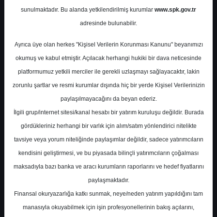
Potansiyel
%0.00
sunulmaktadır. Bu alanda yetkilendirilmiş kurumlar
www.spk.gov.tr
Getiri
adresinde bulunabilir.
Tut
1
0
Ayrıca üye olan herkes "Kişisel Verilerin Korunması Kanunu" beyanımızı
Pazartesi, 05 Ağustos 2024
okumuş ve kabul etmiştir. Açılacak herhangi hukiki bir dava neticesinde
platformumuz yetkili merciler ile gerekli uzlaşmayı sağlayacaktır, lakin
zorunlu şartlar ve resmi kurumlar dışında hiç bir yerde Kişisel Verilerinizin
paylaşılmayacağını da beyan ederiz.
İlgili grup/internet sitesi/kanal hesabı bir yatırım kuruluşu değildir. Burada
gördükleriniz herhangi bir varlık için alım/satım yönlendirici nitelikte
tavsiye veya yorum niteliğinde paylaşımlar değildir, sadece yatırımcıların
En Yüksek Tahmin
412,30 ₺
kendisini geliştirmesi, ve bu piyasada bilinçli yatırımcıların çoğalması
Ortalama Fiyat Tahmini
360,23 ₺
maksadıyla bazı banka ve aracı kurumların raporlarını ve hedef fiyatlarını
En Düşük Tahmin
300,00 ₺
paylaşmaktadır.
Ortalama Getiri Potansiyeli
%52.64
Finansal okuryazarlığa katkı sunmak, neye/neden yatırım yapıldığını tam
manasıyla okuyabilmek için işin profesyonellerinin bakış açılarını,