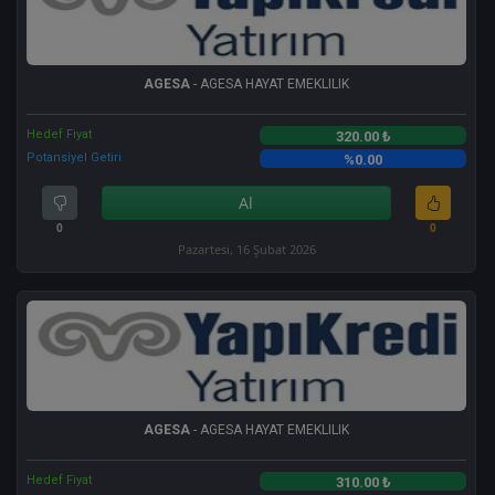
AGESA
- AGESA HAYAT EMEKLILIK
Hedef Fiyat
320.00 ₺
Potansiyel Getiri
%0.00
Al
0
0
Pazartesi, 16 Şubat 2026
AGESA
- AGESA HAYAT EMEKLILIK
Hedef Fiyat
310.00 ₺