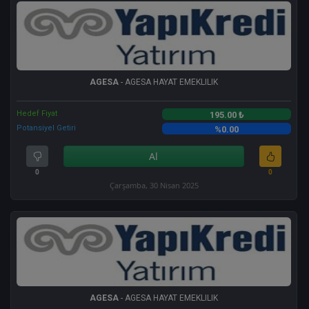
AGESA
- AGESA HAYAT EMEKLILIK
Hedef Fiyat
195.00 ₺
Potansiyel Getiri
%0.00
Al
0
0
Çarşamba, 30 Nisan 2025
AGESA
- AGESA HAYAT EMEKLILIK