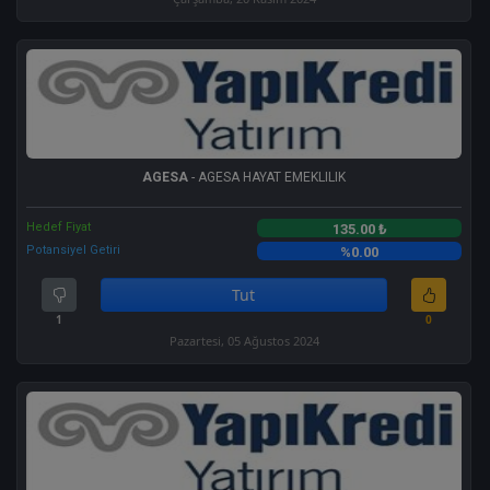
AGESA
- AGESA HAYAT EMEKLILIK
Hedef Fiyat
135.00 ₺
Potansiyel Getiri
%0.00
Tut
1
0
Pazartesi, 05 Ağustos 2024