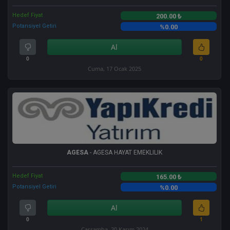
Hedef Fiyat
200.00 ₺
Potansiyel Getiri
%0.00
Al
0
0
Cuma, 17 Ocak 2025
AGESA
- AGESA HAYAT EMEKLILIK
Hedef Fiyat
165.00 ₺
Potansiyel Getiri
%0.00
Al
0
1
Çarşamba, 20 Kasım 2024