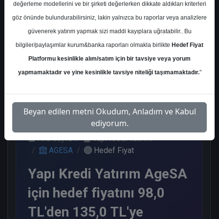
değerleme modellerini ve bir şirketi değerlerken dikkate aldıkları kriterleri
Kurum Sayısı
göz önünde bulundurabilirsiniz, lakin yalnızca bu raporlar veya analizlere
8
güvenerek yatırım yapmak sizi maddi kayıplara uğratabilir.. Bu
Al
Endeks Üstü Get.
bilgiler/paylaşımlar kurum&banka raporları olmakla birlikte
Hedef Fiyat
Platformu kesinlikle alım/satım için bir tavsiye veya yorum
5
3
yapmamaktadır ve yine kesinlikle tavsiye niteliği taşımamaktadır.
"
Pazartesi, 05 Ağustos 2024
Beyan edilen metni Okudum, Anladım ve Kabul
ediyorum.
Ana Sayfa
Yapı Kredi Yatırım
AGESA
Hedef Fiyat
Yapı Kredi Yatırım AgeSA
için hedef fiyatını 98,0
TL'den 135,0 TL'ye