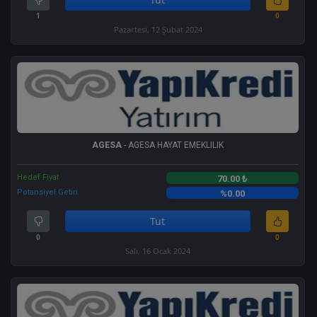
1
0
Pazartesi, 12 Şubat 2024
AGESA
- AGESA HAYAT EMEKLILIK
Hedef Fiyat
70.00 ₺
Potansiyel Getiri
%0.00
Tut
0
0
Salı, 16 Ocak 2024