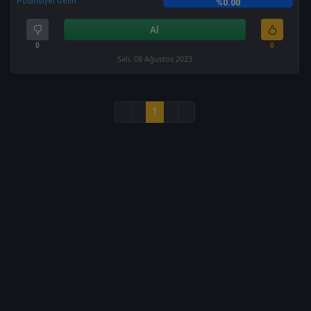
Potansiyel Getiri
%0.00
Al
0
0
Salı, 08 Ağustos 2023
«
‹
1
›
»