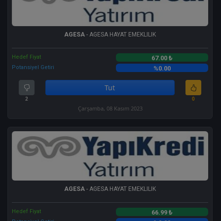
AGESA
- AGESA HAYAT EMEKLILIK
Hedef Fiyat
67.00 ₺
Potansiyel Getiri
%0.00
Tut
2
0
Çarşamba, 08 Kasım 2023
AGESA
- AGESA HAYAT EMEKLILIK
Hedef Fiyat
66.99 ₺