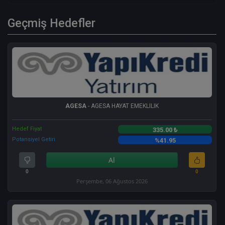
Geçmiş Hedefler
AGESA
- AGESA HAYAT EMEKLILIK
Hedef Fiyat
335.00 ₺
Potansiyel Getiri
%41.95
Al
0
0
Perşembe, 06 Ağustos 2026