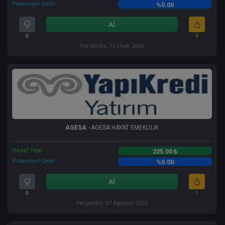
Potansiyel Getiri
%0.00
Al
0
0
Perşembe, 15 Ocak 2026
AGESA
- AGESA HAYAT EMEKLILIK
Hedef Fiyat
225.00 ₺
Potansiyel Getiri
%0.00
Al
0
1
Perşembe, 07 Ağustos 2025