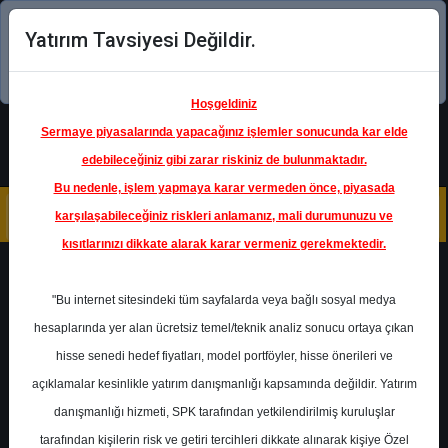
Yatırım Tavsiyesi Değildir.
Şimdi uygulamayı indirin!
Hoşgeldiniz
Sermaye piyasalarında yapacağınız işlemler sonucunda kar elde
edebileceğiniz gibi zarar riskiniz de bulunmaktadır.
Bu nedenle, işlem yapmaya karar vermeden önce, piyasada
karşılaşabileceğiniz riskleri anlamanız, mali durumunuzu ve
kısıtlarınızı dikkate alarak karar vermeniz gerekmektedir.
Geri Dön
"Bu internet sitesindeki tüm sayfalarda veya bağlı sosyal medya
hesaplarında yer alan ücretsiz temel/teknik analiz sonucu ortaya çıkan
hisse senedi hedef fiyatları, model portföyler, hisse önerileri ve
açıklamalar kesinlikle yatırım danışmanlığı kapsamında değildir. Yatırım
AGESA
- AGESA HAYAT
EMEKLILIK
danışmanlığı hizmeti, SPK tarafından yetkilendirilmiş kuruluşlar
Hedef Fiyat
135.00 ₺
tarafından kişilerin risk ve getiri tercihleri dikkate alınarak kişiye Özel