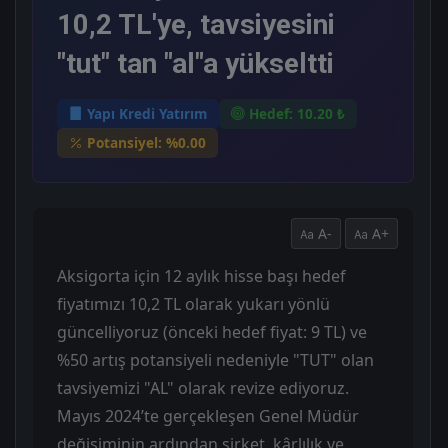
10,2 TL'ye, tavsiyesini
"tut" tan "al"a yükseltti
Yapı Kredi Yatırım
Hedef: 10.20 ₺
Potansiyel: %0.00
A-
A+
Aksigorta için 12 aylık hisse başı hedef
fiyatımızı 10,2 TL olarak yukarı yönlü
güncelliyoruz (önceki hedef fiyat: 9 TL) ve
%50 artış potansiyeli nedeniyle "TUT" olan
tavsiyemizi "AL" olarak revize ediyoruz.
Mayıs 2024’te gerçekleşen Genel Müdür
değişiminin ardından şirket, kârlılık ve