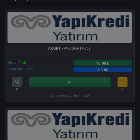
AKGRT
- AKSİGORTA A.Ş.
Hedef Fiyat
10.00 ₺
Potansiyel Getiri
%0.00
Al
0
1
Çarşamba, 22 Nisan 2026