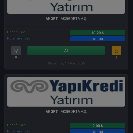
AKGRT
- AKSİGORTA A.Ş.
Hedef Fiyat
10.20 ₺
Potansiyel Getiri
%0.00
Al
0
1
Perşembe, 13 Mart 2025
AKGRT
- AKSİGORTA A.Ş.
Hedef Fiyat
9.00 ₺
Potansiyel Getiri
%0.00