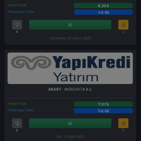
Hedef Fiyat
8.20 ₺
Potansiyel Getiri
%0.00
Al
0
2
Çarşamba, 01 Kasım 2023
AKGRT
- AKSİGORTA A.Ş.
Hedef Fiyat
7.07 ₺
Potansiyel Getiri
%0.00
Al
0
0
Salı, 12 Eylül 2023