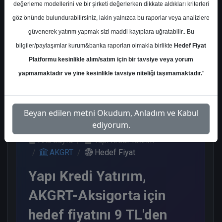
değerleme modellerini ve bir şirketi değerlerken dikkate aldıkları kriterleri
Kurum Sayısı
göz önünde bulundurabilirsiniz, lakin yalnızca bu raporlar veya analizlere
6
güvenerek yatırım yapmak sizi maddi kayıplara uğratabilir.. Bu
Al
Endeks Üstü Get.
bilgiler/paylaşımlar kurum&banka raporları olmakla birlikte
Hedef Fiyat
Platformu kesinlikle alım/satım için bir tavsiye veya yorum
5
1
yapmamaktadır ve yine kesinlikle tavsiye niteliği taşımamaktadır.
"
Perşembe, 13 Mart 2025
Beyan edilen metni Okudum, Anladım ve Kabul
ediyorum.
Ana Sayfa
Yapı Kredi Yatırım
AKGRT
Hedef Fiyat
Yapı Kredi Yatırım,
AKGRT-Aksigorta için
hedef fiyatını 9 TL'den