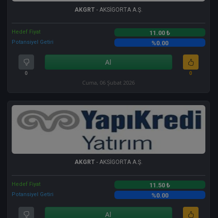
AKGRT
- AKSİGORTA A.Ş.
Hedef Fiyat
11.00 ₺
Potansiyel Getiri
%0.00
Al
0
0
Cuma, 06 Şubat 2026
AKGRT
- AKSİGORTA A.Ş.
Hedef Fiyat
11.50 ₺
Potansiyel Getiri
%0.00
Al