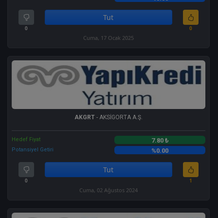
Tut
0
0
Cuma, 17 Ocak 2025
AKGRT
- AKSİGORTA A.Ş.
Hedef Fiyat
7.80 ₺
Potansiyel Getiri
%0.00
Tut
0
1
Cuma, 02 Ağustos 2024