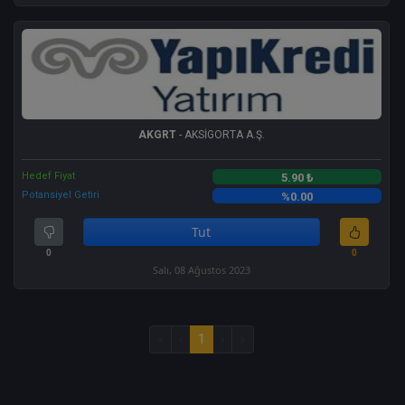
AKGRT
- AKSİGORTA A.Ş.
Hedef Fiyat
5.90 ₺
Potansiyel Getiri
%0.00
Tut
0
0
Salı, 08 Ağustos 2023
«
‹
1
›
»