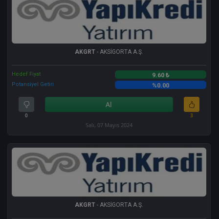
AKGRT
- AKSİGORTA A.Ş.
Hedef Fiyat
9.60 ₺
Potansiyel Getiri
%0.00
Al
0
3
Salı, 07 Mayıs 2024
AKGRT
- AKSİGORTA A.Ş.