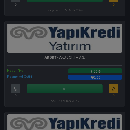
0
0
Perşembe, 15 Ocak 2026
AKGRT
- AKSİGORTA A.Ş.
Hedef Fiyat
9.50 ₺
Potansiyel Getiri
%0.00
Al
0
0
Salı, 29 Nisan 2025