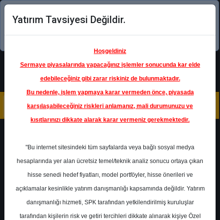
Yatırım Tavsiyesi Değildir.
Şimdi uygulamayı indirin!
Hoşgeldiniz
Sermaye piyasalarında yapacağınız işlemler sonucunda kar elde
edebileceğiniz gibi zarar riskiniz de bulunmaktadır.
Bu nedenle, işlem yapmaya karar vermeden önce, piyasada
karşılaşabileceğiniz riskleri anlamanız, mali durumunuzu ve
kısıtlarınızı dikkate alarak karar vermeniz gerekmektedir.
Geri Dön
"Bu internet sitesindeki tüm sayfalarda veya bağlı sosyal medya
hesaplarında yer alan ücretsiz temel/teknik analiz sonucu ortaya çıkan
hisse senedi hedef fiyatları, model portföyler, hisse önerileri ve
açıklamalar kesinlikle yatırım danışmanlığı kapsamında değildir. Yatırım
AKGRT
- AKSİGORTA A.Ş.
danışmanlığı hizmeti, SPK tarafından yetkilendirilmiş kuruluşlar
Hedef Fiyat
10.20 ₺
tarafından kişilerin risk ve getiri tercihleri dikkate alınarak kişiye Özel