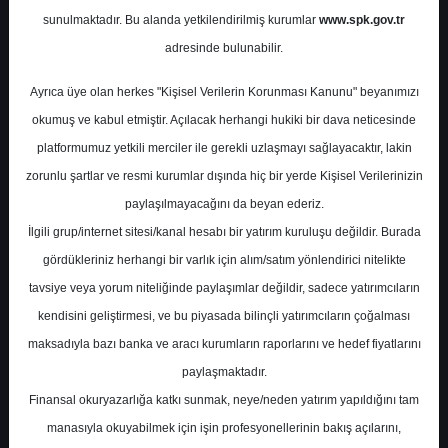
Potansiyel
%0.00
sunulmaktadır. Bu alanda yetkilendirilmiş kurumlar
www.spk.gov.tr
Getiri
adresinde bulunabilir.
Al
0
1
Ayrıca üye olan herkes "Kişisel Verilerin Korunması Kanunu" beyanımızı
Perşembe, 13 Mart 2025
okumuş ve kabul etmiştir. Açılacak herhangi hukiki bir dava neticesinde
platformumuz yetkili merciler ile gerekli uzlaşmayı sağlayacaktır, lakin
zorunlu şartlar ve resmi kurumlar dışında hiç bir yerde Kişisel Verilerinizin
paylaşılmayacağını da beyan ederiz.
İlgili grup/internet sitesi/kanal hesabı bir yatırım kuruluşu değildir. Burada
gördükleriniz herhangi bir varlık için alım/satım yönlendirici nitelikte
tavsiye veya yorum niteliğinde paylaşımlar değildir, sadece yatırımcıların
En Yüksek Tahmin
12,61 ₺
kendisini geliştirmesi, ve bu piyasada bilinçli yatırımcıların çoğalması
Ortalama Fiyat Tahmini
10,70 ₺
maksadıyla bazı banka ve aracı kurumların raporlarını ve hedef fiyatlarını
En Düşük Tahmin
9,68 ₺
paylaşmaktadır.
Ortalama Getiri Potansiyeli
%66.36
Finansal okuryazarlığa katkı sunmak, neye/neden yatırım yapıldığını tam
manasıyla okuyabilmek için işin profesyonellerinin bakış açılarını,