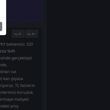
A-
A+
YKY beklentisi: 320
bazda %49
esinde gerçekleşti
nde,
rleri ise
t karı piyasa
iyoruz. TL faizlerin
inlerimizi koruduk
sermaye maliyeti
ndeki artış