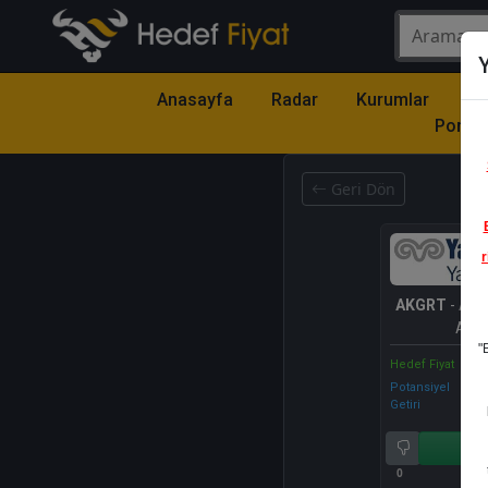
Y
Anasayfa
Radar
Kurumlar
Mo
Portfö
Geri Dön
r
AKGRT
- AK
A.Ş.
"
Hedef Fiyat
Potansiyel
Getiri
Al
0