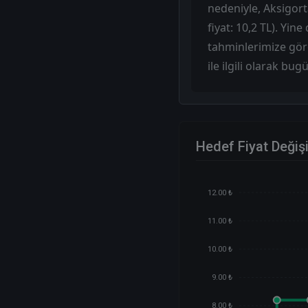
nedeniyle, Aksigorta
fiyat: 10,2 TL). Yin
tahminlerimize göre
ile ilgili olarak b
Hedef Fiyat Değiş
12.00 ₺
11.00 ₺
10.00 ₺
9.00 ₺
8.00 ₺