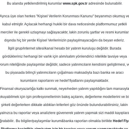
n 2025
Bu alanda yetkilendirilmiş kurumlar
www.spk.gov.tr
adresinde bulunabilir.
Ortalama Getiri
Potansiyeli
Ayrıca üye olan herkes "Kişisel Verilerin Korunması Kanunu" beyanımızı okumuş v
kabul etmiştir. Açılacak herhangi hukiki bir dava neticesinde platformumuz yetkili
merciler ile gerekli uzlaşmayı sağlayacaktır, lakin zorunlu şartlar ve resmi kurumlar
Al
dışında hiç bir yerde Kişisel Verilerinizin paylaşılmayacağını da beyan ederiz.
Kurum Sayısı
İlgili grup/internet sitesi/kanal hesabı bir yatırım kuruluşu değildir. Burada
6
5
gördükleriniz herhangi bir varlık için alım/satım yönlendirici nitelikte tavsiye veya
yorum niteliğinde paylaşımlar değildir, sadece yatırımcıların kendisini geliştirmesi, v
Salı, 29 Nisan 2025
bu piyasada bilinçli yatırımcıların çoğalması maksadıyla bazı banka ve aracı
kurumların raporlarını ve hedef fiyatlarını paylaşmaktadır.
Finansal okuryazarlığa katkı sunmak, neye/neden yatırım yapıldığını tam manasıyl
apı Kredi Yatırım
AKGRT
Hedef Fiyat
okuyabilmek için işin profesyonellerinin bakış açılarını, değerleme modellerini ve bi
Yatırım, AKGRT-Aksigorta için hedef
şirketi değerlerken dikkate aldıkları kriterleri göz önünde bulundurabilirsiniz, lakin
yalnızca bu raporlar veya analizlere güvenerek yatırım yapmak sizi maddi kayıplar
9,5 TL'ye düşürdü, tavsiyesini "al" 
ğratabilir.. Bu bilgiler/paylaşımlar kurum&banka raporları olmakla birlikte
Hedef Fiy