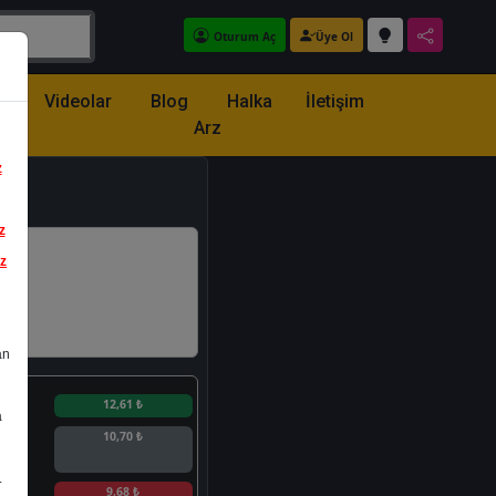
Oturum Aç
Üye Ol
z
Videolar
Blog
Halka
İletişim
Arz
z
z
iz
an
n
12,61 ₺
a
10,70 ₺
.
n
9,68 ₺