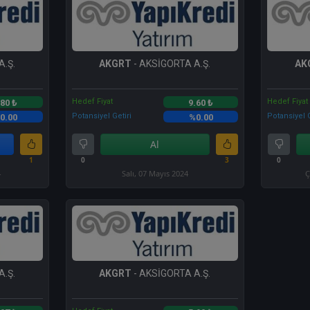
A.Ş.
AKGRT
- AKSİGORTA A.Ş.
AK
Hedef Fiyat
Hedef Fiyat
.80 ₺
9.60 ₺
Potansiyel Getiri
Potansiyel G
0.00
%0.00
Al
1
0
3
0
4
Salı, 07 Mayıs 2024
Ç
A.Ş.
AKGRT
- AKSİGORTA A.Ş.