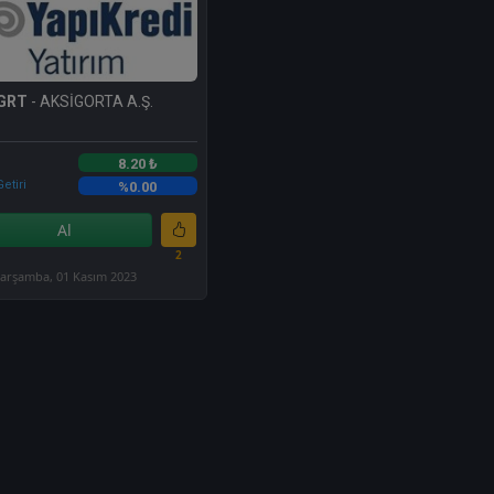
GRT
- AKSİGORTA A.Ş.
8.20 ₺
etiri
%0.00
Al
2
arşamba, 01 Kasım 2023