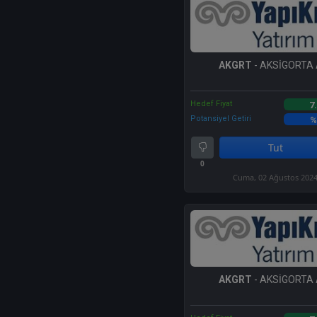
AKGRT
- AKSİGORTA 
Hedef Fiyat
7
Potansiyel Getiri
%
Tut
0
Cuma, 02 Ağustos 202
AKGRT
- AKSİGORTA 