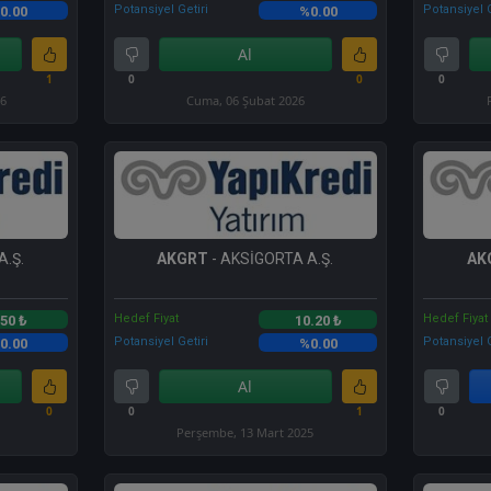
Potansiyel Getiri
Potansiyel G
0.00
%0.00
Al
1
0
0
0
26
Cuma, 06 Şubat 2026
A.Ş.
AKGRT
- AKSİGORTA A.Ş.
AK
Hedef Fiyat
Hedef Fiyat
.50 ₺
10.20 ₺
Potansiyel Getiri
Potansiyel G
0.00
%0.00
Al
0
0
1
0
Perşembe, 13 Mart 2025