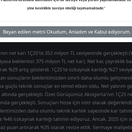
Platformu kesinlikle alım/satım için bir tavsiye veya yorum yapmamaktadır ve
yine kesinlikle tavsiye niteliği taşımamaktadır.
"
m
Hedef: 9.50 ₺
Potansiyel: %0.00
Beyan edilen metni Okudum, Anladım ve Kabul ediyorum.
nın net karı 1Ç25'te 352 milyon TL seviyesinde gerçekleşti (
iyasa beklentisi: 375 milyon TL net kar). Net kar, çeyreklik 
larak %29 artış gösterdi. 1Ç25'te özkaynak karlılığı %27 seviy
nan sonuçların beklentimizden sınırlı daha olumlu gelişmesi
 güçlü teknik sonuçlar en temel etken oldu. Net yatırım geli
lı altında gerçekleşti. Özet Görüşümüz Aksigorta'nın 1Ç25 ne
ında gerçekleşti. Sonuçları hisse için nötr olarak değerlendir
lentimizden daha olumlu teknik karlılık sayesinde kar tahm
'te %46 özkaynak karlılığı tahmin ediyoruz. Ancak, 2025 için 
az puan artırarak %35 olarak revize ettik. Sermaye maliyeti