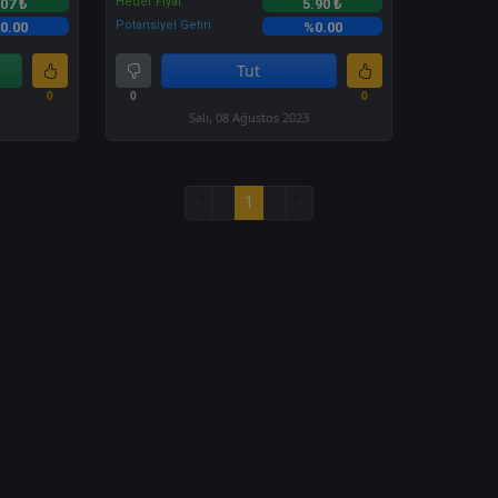
Hedef Fiyat
.07 ₺
5.90 ₺
Potansiyel Getiri
0.00
%0.00
Tut
0
0
0
Salı, 08 Ağustos 2023
«
‹
1
›
»