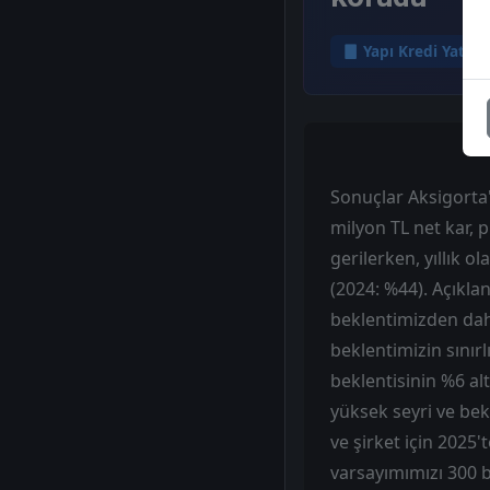
Yapı Kredi Yatırı
Sonuçlar Aksigorta'
milyon TL net kar, p
gerilerken, yıllık o
(2024: %44). Açıkla
beklentimizden daha
beklentimizin sınır
beklentisinin %6 alt
yüksek seyri ve bek
ve şirket için 2025
varsayımımızı 300 b