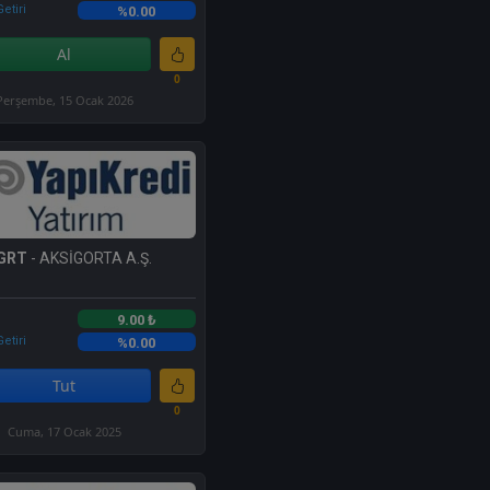
etiri
%0.00
Al
0
Perşembe, 15 Ocak 2026
GRT
- AKSİGORTA A.Ş.
9.00 ₺
etiri
%0.00
Tut
0
Cuma, 17 Ocak 2025