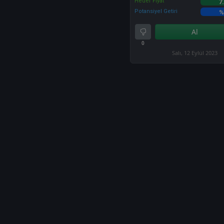
Hedef Fiyat
7
Potansiyel Getiri
%
Al
0
Salı, 12 Eylül 2023