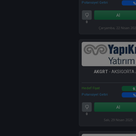
Potansiyel Getiri
%
Al
0
Çarşamba, 22 Nisan 20
AKGRT
- AKSİGORTA 
Hedef Fiyat
9
Potansiyel Getiri
%
Al
0
Salı, 29 Nisan 2025