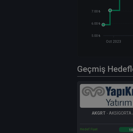
7.00 ₺
6.00 ₺
5.00 ₺
Oct 2023
Geçmiş Hedefl
AKGRT
- AKSİGORTA 
Hedef Fiyat
10