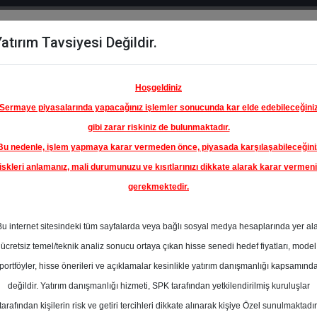
atırım Tavsiyesi Değildir.
del
Hisse
Öne
Raporlar
Partnerlerimi
y
Karşılaştır
Çıkanlar
Hoşgeldiniz
Sermaye piyasalarında yapacağınız işlemler sonucunda kar elde edebileceğini
gibi zarar riskiniz de bulunmaktadır.
Bu nedenle, işlem yapmaya karar vermeden önce, piyasada karşılaşabileceğini
iskleri anlamanız, mali durumunuzu ve kısıtlarınızı dikkate alarak karar vermen
gerekmektedir.
SİGORTA
Bu internet sitesindeki tüm sayfalarda veya bağlı sosyal medya hesaplarında yer al
9.50 ₺
ücretsiz temel/teknik analiz sonucu ortaya çıkan hisse senedi hedef fiyatları, model
%0.00
En Yüksek Tahmi
portföyler, hisse önerileri ve açıklamalar kesinlikle yatırım danışmanlığı kapsamınd
Ortalama Fiyat
değildir. Yatırım danışmanlığı hizmeti, SPK tarafından yetkilendirilmiş kuruluşlar
Tahmini
tarafından kişilerin risk ve getiri tercihleri dikkate alınarak kişiye Özel sunulmaktadır
0
En Düşük Tahmi