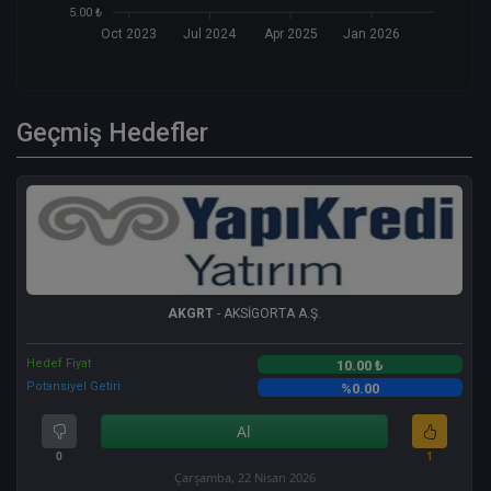
5.00 ₺
Oct 2023
Jul 2024
Apr 2025
Jan 2026
Geçmiş Hedefler
AKGRT
- AKSİGORTA A.Ş.
Hedef Fiyat
10.00 ₺
Potansiyel Getiri
%0.00
Al
0
1
Çarşamba, 22 Nisan 2026