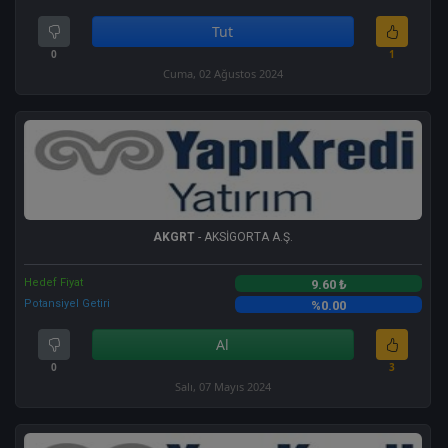
Tut
0
1
Cuma, 02 Ağustos 2024
AKGRT
- AKSİGORTA A.Ş.
Hedef Fiyat
9.60 ₺
Potansiyel Getiri
%0.00
Al
0
3
Salı, 07 Mayıs 2024