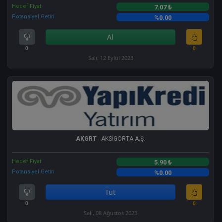
Hedef Fiyat
7.07 ₺
Potansiyel Getiri
%0.00
Al
0
0
Salı, 12 Eylül 2023
AKGRT
- AKSİGORTA A.Ş.
Hedef Fiyat
5.90 ₺
Potansiyel Getiri
%0.00
Tut
0
0
Salı, 08 Ağustos 2023