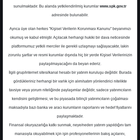
Potansiyel
%0.00
sunulmaktadır. Bu alanda yetkilendirilmiş kurumlar
www.spk.gov.tr
Getiri
adresinde bulunabilir.
Al
0
2
Ayrıca üye olan herkes "Kişisel Verilerin Korunması Kanunu" beyanımızı
Çarşamba, 01 Kasım 2023
okumuş ve kabul etmiştir. Açılacak herhangi hukiki bir dava neticesinde
platformumuz yetkili merciler ile gerekli uzlaşmayı sağlayacaktır, lakin
zorunlu şartlar ve resmi kurumlar dışında hiç bir yerde Kişisel Verilerinizin
paylaşılmayacağını da beyan ederiz.
İlgili grup/internet sitesi/kanal hesabı bir yatırım kuruluşu değildir. Burada
gördükleriniz herhangi bir varlık için alım/satım yönlendirici nitelikte
tavsiye veya yorum niteliğinde paylaşımlar değildir, sadece yatırımcıların
En Yüksek Tahmin
12,61 ₺
kendisini geliştirmesi, ve bu piyasada bilinçli yatırımcıların çoğalması
Ortalama Fiyat Tahmini
10,70 ₺
maksadıyla bazı banka ve aracı kurumların raporlarını ve hedef fiyatlarını
En Düşük Tahmin
9,68 ₺
paylaşmaktadır.
Ortalama Getiri Potansiyeli
%64.06
Finansal okuryazarlığa katkı sunmak, neye/neden yatırım yapıldığını tam
manasıyla okuyabilmek için işin profesyonellerinin bakış açılarını,