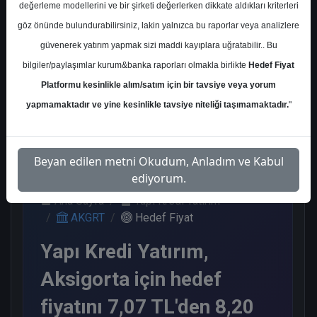
değerleme modellerini ve bir şirketi değerlerken dikkate aldıkları kriterleri
Kurum Sayısı
göz önünde bulundurabilirsiniz, lakin yalnızca bu raporlar veya analizlere
6
güvenerek yatırım yapmak sizi maddi kayıplara uğratabilir.. Bu
Al
Endeks Üstü Get.
bilgiler/paylaşımlar kurum&banka raporları olmakla birlikte
Hedef Fiyat
Platformu kesinlikle alım/satım için bir tavsiye veya yorum
5
1
yapmamaktadır ve yine kesinlikle tavsiye niteliği taşımamaktadır.
"
Çarşamba, 01 Kasım 2023
Beyan edilen metni Okudum, Anladım ve Kabul
ediyorum.
Ana Sayfa
Yapı Kredi Yatırım
AKGRT
Hedef Fiyat
Yapı Kredi Yatırım,
Aksigorta için hedef
fiyatını 7,07 TL'den 8,20