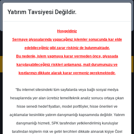
Yatırım Tavsiyesi Değildir.
Şimdi uygulamayı indirin!
Hoşgeldiniz
Sermaye piyasalarında yapacağınız işlemler sonucunda kar elde
edebileceğiniz gibi zarar riskiniz de bulunmaktadır.
Bu nedenle, işlem yapmaya karar vermeden önce, piyasada
karşılaşabileceğiniz riskleri anlamanız, mali durumunuzu ve
kısıtlarınızı dikkate alarak karar vermeniz gerekmektedir.
Geri Dön
"Bu internet sitesindeki tüm sayfalarda veya bağlı sosyal medya
hesaplarında yer alan ücretsiz temel/teknik analiz sonucu ortaya çıkan
hisse senedi hedef fiyatları, model portföyler, hisse önerileri ve
açıklamalar kesinlikle yatırım danışmanlığı kapsamında değildir. Yatırım
AKGRT
- AKSİGORTA A.Ş.
danışmanlığı hizmeti, SPK tarafından yetkilendirilmiş kuruluşlar
Hedef Fiyat
8.20 ₺
tarafından kişilerin risk ve getiri tercihleri dikkate alınarak kişiye Özel