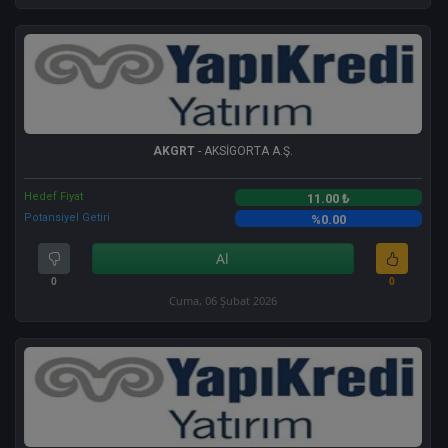
AKGRT
- AKSİGORTA A.Ş.
Hedef Fiyat
11.00 ₺
Potansiyel Getiri
%0.00
Al
0
0
Cuma, 06 Şubat 2026