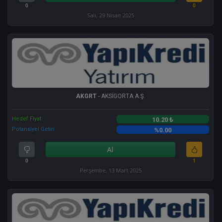
0
0
Salı, 29 Nisan 2025
AKGRT
- AKSİGORTA A.Ş.
Hedef Fiyat
10.20 ₺
Potansiyel Getiri
%0.00
Al
0
1
Perşembe, 13 Mart 2025