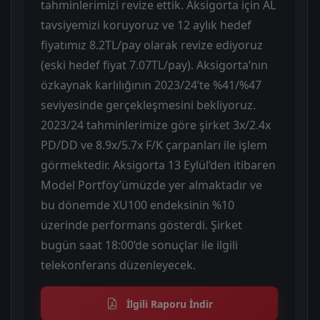
tahminlerimizi revize ettik. Aksigorta için AL
tavsiyemizi koruyoruz ve 12 aylık hedef
fiyatımız 8.2TL/pay olarak revize ediyoruz
(eski hedef fiyat 7.07TL/pay). Aksigorta’nın
özkaynak karlılığının 2023/24’te %41/%47
seviyesinde gerçekleşmesini bekliyoruz.
2023/24 tahminlerimize göre şirket 3x/2.4x
PD/DD ve 8.9x/5.7x F/K çarpanları ile işlem
görmektedir. Aksigorta 13 Eylül’den itibaren
Model Portföy’ümüzde yer almaktadır ve
bu dönemde XU100 endeksinin %10
üzerinde performans gösterdi. Şirket
bugün saat 18:00’de sonuçlar ile ilgili
telekonferans düzenleyecek.
İlgili Raporu İndir