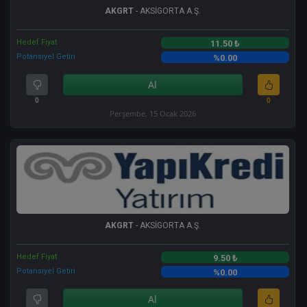
AKGRT
- AKSİGORTA A.Ş.
Hedef Fiyat
11.50 ₺
Potansiyel Getiri
%0.00
Al
0
0
Perşembe, 15 Ocak 2026
AKGRT
- AKSİGORTA A.Ş.
Hedef Fiyat
9.50 ₺
Potansiyel Getiri
%0.00
Al