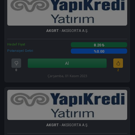
AKGRT
- AKSİGORTA A.Ş.
Hedef Fiyat
8.20 ₺
Potansiyel Getiri
%0.00
Al
0
2
Çarşamba, 01 Kasım 2023
AKGRT
- AKSİGORTA A.Ş.