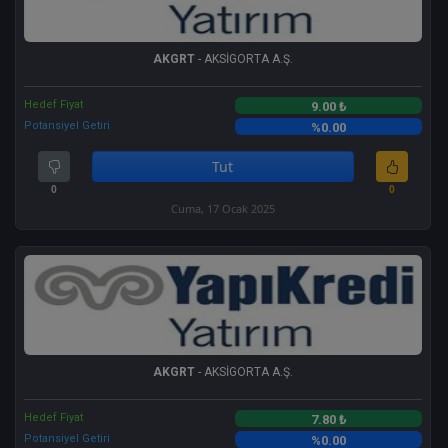
AKGRT
- AKSİGORTA A.Ş.
Hedef Fiyat
9.00 ₺
Potansiyel Getiri
%0.00
Tut
0
0
Cuma, 17 Ocak 2025
AKGRT
- AKSİGORTA A.Ş.
Hedef Fiyat
7.80 ₺
Potansiyel Getiri
%0.00