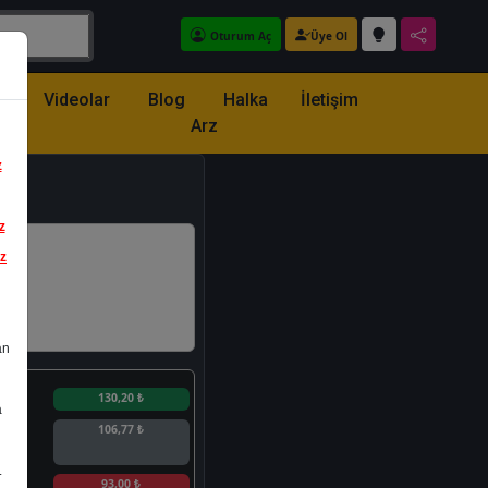
Oturum Aç
Üye Ol
z
Videolar
Blog
Halka
İletişim
Arz
z
z
iz
an
n
130,20 ₺
a
106,77 ₺
.
n
93,00 ₺