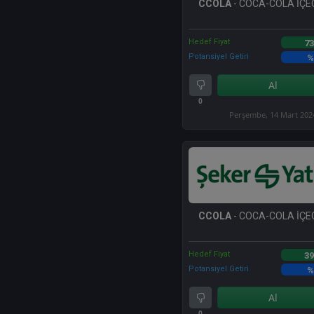
CCOLA
- COCA-COLA İÇEC
Hedef Fiyat
73
Potansiyel Getiri
%
Al
0
Perşembe, 14 Mart 202
CCOLA
- COCA-COLA İÇEC
Hedef Fiyat
39
Potansiyel Getiri
%
Al
0