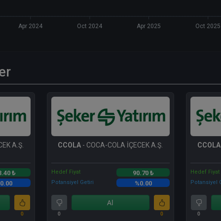
Apr 2024
Oct 2024
Apr 2025
Oct 2025
er
EK A.Ş.
CCOLA
- COCA-COLA İÇECEK A.Ş.
CCOLA
Hedef Fiyat
Hedef Fiyat
3.40 ₺
90.70 ₺
Potansiyel Getiri
Potansiyel G
0.00
%0.00
Al
0
0
0
0