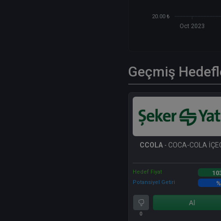
20.00 ₺
Oct 2023
Geçmiş Hedefl
CCOLA
- COCA-COLA İÇEC
Hedef Fiyat
10
Potansiyel Getiri
%
Al
0