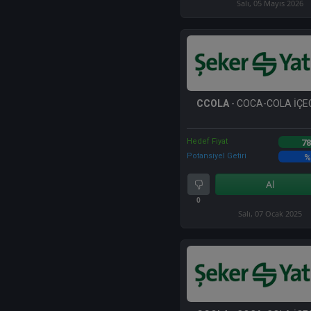
Salı, 05 Mayıs 2026
CCOLA
- COCA-COLA İÇEC
Hedef Fiyat
78
Potansiyel Getiri
%
Al
0
Salı, 07 Ocak 2025