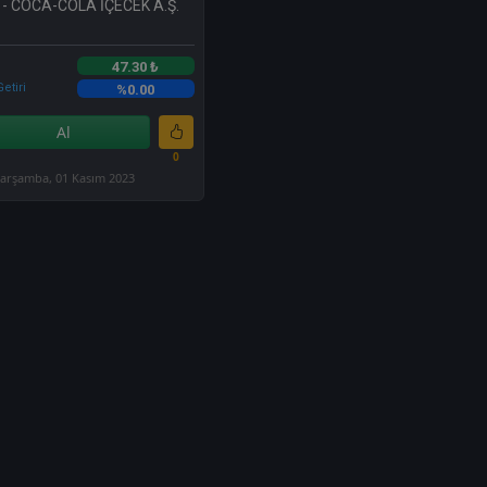
- COCA-COLA İÇECEK A.Ş.
47.30 ₺
etiri
%0.00
Al
0
arşamba, 01 Kasım 2023