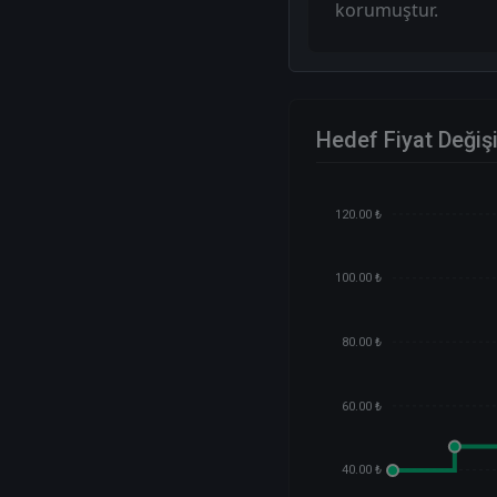
korumuştur.
Hedef Fiyat Değiş
120.00 ₺
100.00 ₺
80.00 ₺
60.00 ₺
40.00 ₺