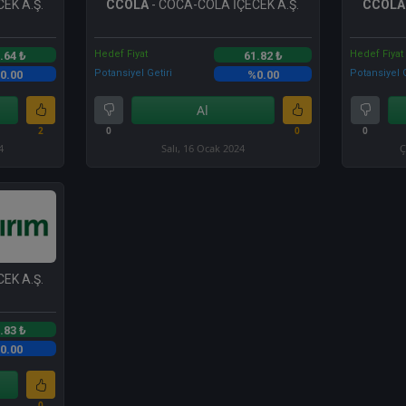
EK A.Ş.
CCOLA
- COCA-COLA İÇECEK A.Ş.
CCOLA
Hedef Fiyat
Hedef Fiyat
.64 ₺
61.82 ₺
Potansiyel Getiri
Potansiyel G
0.00
%0.00
Al
2
0
0
0
4
Salı, 16 Ocak 2024
Ç
EK A.Ş.
.83 ₺
0.00
0