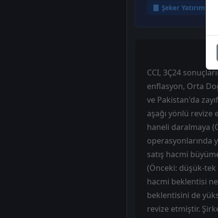
Şeker Yatırım
CCI, 3Ç24 sonuçların
enflasyon, Orta Doğ
ve Pakistan'da zayıf
aşağı yönlü revize 
haneli daralmaya (Ö
operasyonlarında y
satış hacmi büyümes
(Önceki: düşük-tek 
hacmi beklentisi ne
beklentisini de yü
revize etmiştir. Şir