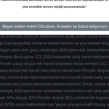
Platformu kesinlikle alım/satım için bir tavsiye veya yorum yapmamaktadır ve
Hedef: 76.60 ₺
Potansiyel: %0.00
yine kesinlikle tavsiye niteliği taşımamaktadır.
"
Beyan edilen metni Okudum, Anladım ve Kabul ediyorum.
ın ardından 2024 yılı beklentilerini aşağı yönlü revize etmişt
u'daki jeopolitik risklerin devam etmesi ve ana faaliyet bölg
layan satın alım gücü nedeniyle 2024 yılına dair beklentileri
etmiştir. Buna göre; CCI, 2024 konsolide satış hacmi beklenti
nceki: yatay-düşük tek haneli büyüme) revize etmiştir. CCI, 20
atay-düşük-tek haneli satış hacmi daralması (Önceki: düşük-
i), uluslararası operasyonlarda ise orta-tek haneli satış h
haneli satış hacmi daralması) beklemektedir. Şirket, revize 
deniyle 2024 yılında kur etkisinden arındırılmış net satış ge
ksek 10’lu-düşük 20’li (Önceki: düşük 30’lu yüzdelerde büyü
ket; FVÖK marjı beklentisini ise “geçen yıla göre hafif düşüş 