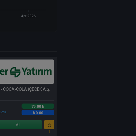
Apr 2026
- COCA-COLA İÇECEK A.Ş.
75.00 ₺
etiri
%0.00
Al
1