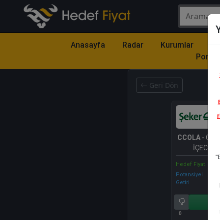
Y
Anasayfa
Radar
Kurumlar
Mo
Portfö
Geri Dön
r
CCOLA
- CO
İÇECEK A
"
Hedef Fiyat
Potansiyel
Getiri
Al
0