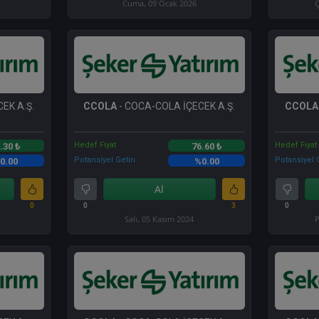
Cuma, 09 Ocak 2026
Ç
EK A.Ş.
CCOLA
- COCA-COLA İÇECEK A.Ş.
CCOLA
Hedef Fiyat
Hedef Fiyat
.30 ₺
76.60 ₺
Potansiyel Getiri
Potansiyel G
0.00
%0.00
Al
0
0
3
0
Salı, 05 Kasım 2024
P