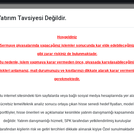
atırım Tavsiyesi Değildir.
del
Hisse
Öne
Raporlar
Partnerlerimi
y
Karşılaştır
Çıkanlar
Hoşgeldiniz
Sermaye piyasalarında yapacağınız işlemler sonucunda kar elde edebileceğini
gibi zarar riskiniz de bulunmaktadır.
Bu nedenle, işlem yapmaya karar vermeden önce, piyasada karşılaşabileceğini
iskleri anlamanız, mali durumunuzu ve kısıtlarınızı dikkate alarak karar vermen
gerekmektedir.
CA-COLA
.Ş.
Bu internet sitesindeki tüm sayfalarda veya bağlı sosyal medya hesaplarında yer al
76.60 ₺
ücretsiz temel/teknik analiz sonucu ortaya çıkan hisse senedi hedef fiyatları, model
%0.00
En Yüksek Tahmi
portföyler, hisse önerileri ve açıklamalar kesinlikle yatırım danışmanlığı kapsamınd
Ortalama Fiyat
değildir. Yatırım danışmanlığı hizmeti, SPK tarafından yetkilendirilmiş kuruluşlar
Tahmini
tarafından kişilerin risk ve getiri tercihleri dikkate alınarak kişiye Özel sunulmaktadır
3
En Düşük Tahmi