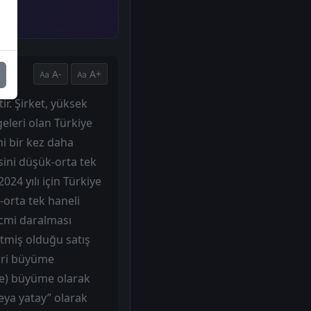
A-
A+
ir. Şirket, yüksek
eleri olan Türkiye
ni bir kez daha
sini düşük-orta tek
24 yılı için Türkiye
orta tek haneli
acmi daralması
etmiş olduğu satış
liri büyüme
me) büyüme olarak
veya yatay” olarak