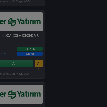
arşamba, 07 Mayıs 2025
- COCA-COLA İÇECEK A.Ş.
90.73 ₺
etiri
%0.00
Al
1
erşembe, 23 Mayıs 2024