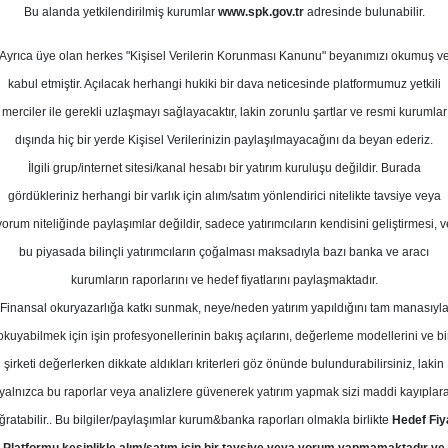
m 2024
Bu alanda yetkilendirilmiş kurumlar
www.spk.gov.tr
adresinde bulunabilir.
Ortalama Getiri
Potansiyeli
Ayrıca üye olan herkes "Kişisel Verilerin Korunması Kanunu" beyanımızı okumuş v
kabul etmiştir. Açılacak herhangi hukiki bir dava neticesinde platformumuz yetkili
merciler ile gerekli uzlaşmayı sağlayacaktır, lakin zorunlu şartlar ve resmi kurumlar
Al
End.
dışında hiç bir yerde Kişisel Verilerinizin paylaşılmayacağını da beyan ederiz.
Parale
Kurum Sayısı
Get.
İlgili grup/internet sitesi/kanal hesabı bir yatırım kuruluşu değildir. Burada
8
4
2
gördükleriniz herhangi bir varlık için alım/satım yönlendirici nitelikte tavsiye veya
yorum niteliğinde paylaşımlar değildir, sadece yatırımcıların kendisini geliştirmesi, v
bu piyasada bilinçli yatırımcıların çoğalması maksadıyla bazı banka ve aracı
Salı, 05 Kasım 2024
kurumların raporlarını ve hedef fiyatlarını paylaşmaktadır.
Finansal okuryazarlığa katkı sunmak, neye/neden yatırım yapıldığını tam manasıyl
eker Yatırım
CCOLA
Hedef Fiyat
okuyabilmek için işin profesyonellerinin bakış açılarını, değerleme modellerini ve bi
şirketi değerlerken dikkate aldıkları kriterleri göz önünde bulundurabilirsiniz, lakin
ım Coca Cola İçecek için hedef fiyat
yalnızca bu raporlar veya analizlere güvenerek yatırım yapmak sizi maddi kayıplar
0 TL'ye düşürdü, tavsiyesini 'AL' ol
ğratabilir.. Bu bilgiler/paylaşımlar kurum&banka raporları olmakla birlikte
Hedef Fiy