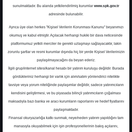
Potansiyel
%0.00
sunulmaktadır. Bu alanda yetkilendirilmiş kurumlar
www.spk.gov.tr
Getiri
adresinde bulunabilir.
Tavsiye Yok
0
0
Ayrıca üye olan herkes "Kişisel Verilerin Korunması Kanunu" beyanımızı
Perşembe, 17 Ağustos 2023
okumuş ve kabul etmiştir. Açılacak herhangi hukiki bir dava neticesinde
platformumuz yetkili merciler ile gerekli uzlaşmayı sağlayacaktır, lakin
zorunlu şartlar ve resmi kurumlar dışında hiç bir yerde Kişisel Verilerinizin
paylaşılmayacağını da beyan ederiz.
İlgili grup/internet sitesi/kanal hesabı bir yatırım kuruluşu değildir. Burada
gördükleriniz herhangi bir varlık için alım/satım yönlendirici nitelikte
tavsiye veya yorum niteliğinde paylaşımlar değildir, sadece yatırımcıların
En Yüksek Tahmin
20,58 ₺
kendisini geliştirmesi, ve bu piyasada bilinçli yatırımcıların çoğalması
Ortalama Fiyat Tahmini
16,27 ₺
maksadıyla bazı banka ve aracı kurumların raporlarını ve hedef fiyatlarını
En Düşük Tahmin
13,50 ₺
paylaşmaktadır.
Ortalama Getiri Potansiyeli
%59.51
Finansal okuryazarlığa katkı sunmak, neye/neden yatırım yapıldığını tam
manasıyla okuyabilmek için işin profesyonellerinin bakış açılarını,