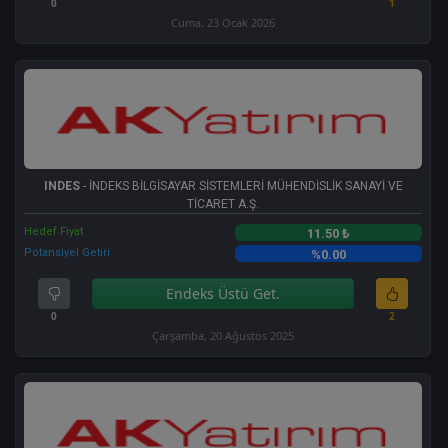
0
1
Cuma, 23 Ocak 2026
INDES
- İNDEKS BİLGİSAYAR SİSTEMLERİ MÜHENDİSLİK SANAYİ VE
TİCARET A.Ş.
Hedef Fiyat
11.50 ₺
Potansiyel Getiri
%0.00
Endeks Üstü Get.
0
2
Çarşamba, 20 Ağustos 2025