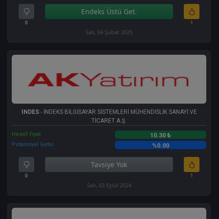
Endeks Üstü Get.
0
1
Salı, 04 Şubat 2025
INDES
- İNDEKS BİLGİSAYAR SİSTEMLERİ MÜHENDİSLİK SANAYİ VE
TİCARET A.Ş.
Hedef Fiyat
10.30 ₺
Potansiyel Getiri
%0.00
Tavsiye Yok
0
1
Salı, 03 Eylül 2024