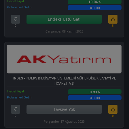
Hedef Fiyat
10.04 ₺
Potansiyel Getiri
%0.00
Endeks Üstü Get.
0
5
Çarşamba, 08 Kasım 2023
INDES
- İNDEKS BİLGİSAYAR SİSTEMLERİ MÜHENDİSLİK SANAYİ VE
TİCARET A.Ş.
Hedef Fiyat
8.93 ₺
Potansiyel Getiri
%0.00
Tavsiye Yok
0
0
Perşembe, 17 Ağustos 2023