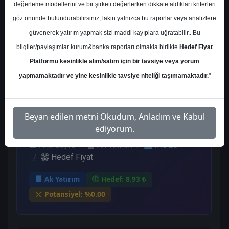
değerleme modellerini ve bir şirketi değerlerken dikkate aldıkları kriterleri
Kurum Sayısı
göz önünde bulundurabilirsiniz, lakin yalnızca bu raporlar veya analizlere
4
güvenerek yatırım yapmak sizi maddi kayıplara uğratabilir.. Bu
Al
Endeks Üstü
Nötr
bilgiler/paylaşımlar kurum&banka raporları olmakla birlikte
Hedef Fiyat
Get.
Platformu kesinlikle alım/satım için bir tavsiye veya yorum
2
1
1
yapmamaktadır ve yine kesinlikle tavsiye niteliği taşımamaktadır.
"
Perşembe, 17 Ağustos 2023
Beyan edilen metni Okudum, Anladım ve Kabul
ediyorum.
Ana Sayfa
Ak Yatırım
INDES
Hedef Fiyat
Ak Yatırım
Hedef: 8.93 ₺
Potansiyel: %0.00