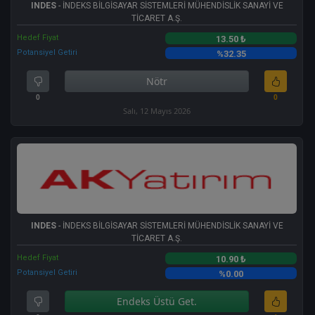
INDES
- İNDEKS BİLGİSAYAR SİSTEMLERİ MÜHENDİSLİK SANAYİ VE
TİCARET A.Ş.
Hedef Fiyat
13.50 ₺
Potansiyel Getiri
%32.35
Nötr
0
0
Salı, 12 Mayıs 2026
INDES
- İNDEKS BİLGİSAYAR SİSTEMLERİ MÜHENDİSLİK SANAYİ VE
TİCARET A.Ş.
Hedef Fiyat
10.90 ₺
Potansiyel Getiri
%0.00
Endeks Üstü Get.