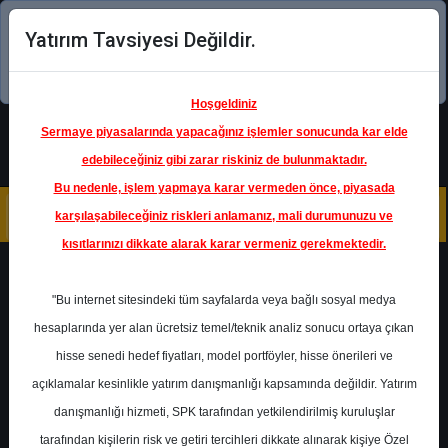
Yatırım Tavsiyesi Değildir.
Şimdi uygulamayı indirin!
Hoşgeldiniz
Sermaye piyasalarında yapacağınız işlemler sonucunda kar elde
edebileceğiniz gibi zarar riskiniz de bulunmaktadır.
Bu nedenle, işlem yapmaya karar vermeden önce, piyasada
karşılaşabileceğiniz riskleri anlamanız, mali durumunuzu ve
kısıtlarınızı dikkate alarak karar vermeniz gerekmektedir.
Geri Dön
"Bu internet sitesindeki tüm sayfalarda veya bağlı sosyal medya
hesaplarında yer alan ücretsiz temel/teknik analiz sonucu ortaya çıkan
hisse senedi hedef fiyatları, model portföyler, hisse önerileri ve
açıklamalar kesinlikle yatırım danışmanlığı kapsamında değildir. Yatırım
INDES
- İNDEKS BİLGİSAYAR
SİSTEMLERİ MÜHENDİSLİK
danışmanlığı hizmeti, SPK tarafından yetkilendirilmiş kuruluşlar
SANAYİ VE TİCARET A.Ş.
Hedef Fiyat
8.93 ₺
tarafından kişilerin risk ve getiri tercihleri dikkate alınarak kişiye Özel