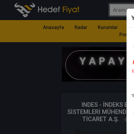
Y
Anasayfa
Radar
Kurumlar
Mo
Portfö
r
1
"
INDES - İNDEKS Bİ
SİSTEMLERİ MÜHENDİSL
TİCARET A.Ş.
Ka
Bu hisse katılım end