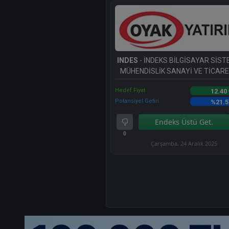
INDES
- İNDEKS BİLGİSAYAR SİST
MÜHENDİSLİK SANAYİ VE TİCARET
Hedef Fiyat
12.40
Potansiyel Getiri
%21.5
Endeks Üstü Get.
0
Çarşamba, 24 Aralık 2025