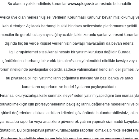
Ortalama Getir
Bu alanda yetkilendirilmiş kurumlar
www.spk.gov.tr
adresinde bulunabilir.
Potansiyeli
Ayrıca üye olan herkes "Kişisel Verilerin Korunması Kanunu" beyanımızı okumuş v
kabul etmiştir. Açılacak herhangi hukiki bir dava neticesinde platformumuz yetkili
Al
merciler ile gerekli uzlaşmayı sağlayacaktır, lakin zorunlu şartlar ve resmi kurumlar
Kurum Sayısı
dışında hiç bir yerde Kişisel Verilerinizin paylaşılmayacağını da beyan ederiz.
4
2
İlgili grup/internet sitesi/kanal hesabı bir yatırım kuruluşu değildir. Burada
gördükleriniz herhangi bir varlık için alım/satım yönlendirici nitelikte tavsiye veya
yorum niteliğinde paylaşımlar değildir, sadece yatırımcıların kendisini geliştirmesi, v
bu piyasada bilinçli yatırımcıların çoğalması maksadıyla bazı banka ve aracı
kurumların raporlarını ve hedef fiyatlarını paylaşmaktadır.
Finansal okuryazarlığa katkı sunmak, neye/neden yatırım yapıldığını tam manasıyl
okuyabilmek için işin profesyonellerinin bakış açılarını, değerleme modellerini ve bi
Çarpanlar
şirketi değerlerken dikkate aldıkları kriterleri göz önünde bulundurabilirsiniz, lakin
yalnızca bu raporlar veya analizlere güvenerek yatırım yapmak sizi maddi kayıplar
/Kazanç)
FD 
ğratabilir.. Bu bilgiler/paylaşımlar kurum&banka raporları olmakla birlikte
Hedef Fiy
2.50