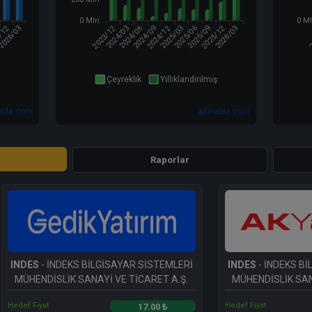
0 Mln
0 M
/12
2023/12
2024/12
2025/12
2
2026/03
2024/03
2024/09
2025/03
2025/06
2026/03
2024/06
2025/09
Çeyreklik
Yıllıklandırılmış
nable.com
aifinable.com
Raporlar
INDES
- İNDEKS BİLGİSAYAR SİSTEMLERİ
INDES
- İNDEKS B
MÜHENDİSLİK SANAYİ VE TİCARET A.Ş.
MÜHENDİSLİK SAN
Hedef Fiyat
Hedef Fiyat
17.00 ₺