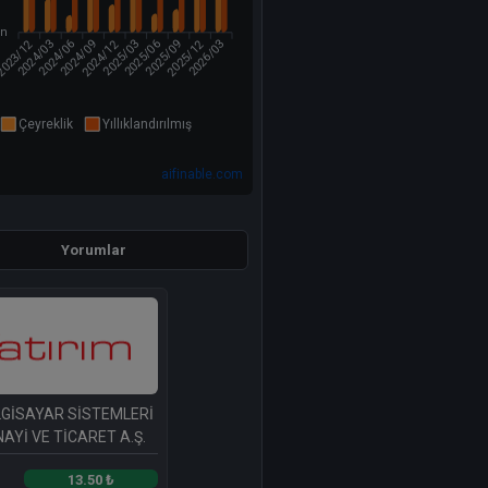
ln
023/12
2024/12
2025/12
2024/03
2024/09
2025/03
2025/06
2026/03
2024/06
2025/09
Çeyreklik
Yıllıklandırılmış
aifinable.com
Yorumlar
İLGİSAYAR SİSTEMLERİ
AYİ VE TİCARET A.Ş.
13.50 ₺