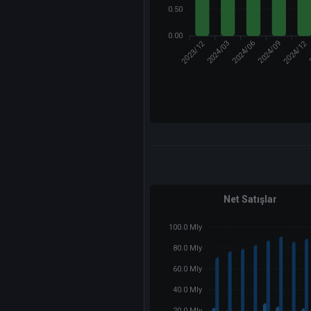
0.50
0.00
2023/12
2024/12
2024/03
2024/09
2024/06
Net Satışlar
100.0 Mly
80.0 Mly
60.0 Mly
40.0 Mly
20.0 Mly