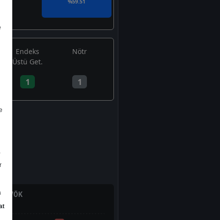
i
%59.51
e
Endeks
Nötr
Üstü Get.
1
1
e
a
r
a
/ FAVÖK
at