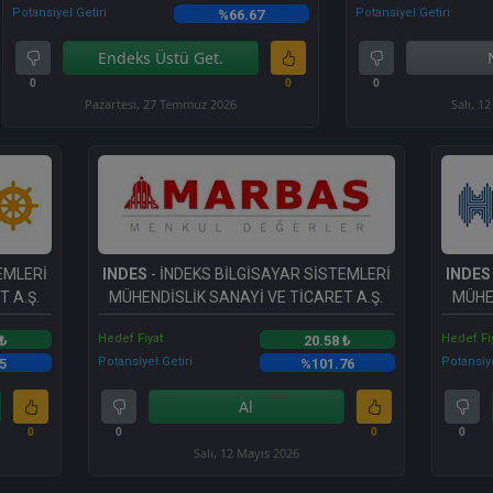
Potansiyel Getiri
Potansiyel Getiri
%66.67
Endeks Üstü Get.
0
0
0
Pazartesi, 27 Temmuz 2026
Salı, 1
EMLERİ
INDES
- İNDEKS BİLGİSAYAR SİSTEMLERİ
INDES
 A.Ş.
MÜHENDİSLİK SANAYİ VE TİCARET A.Ş.
MÜHE
Hedef Fiyat
Hedef Fi
 ₺
20.58 ₺
Potansiyel Getiri
Potansiye
5
%101.76
Al
0
0
0
0
Salı, 12 Mayıs 2026