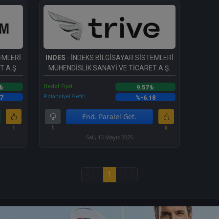
EMLERİ
INDES
- İNDEKS BİLGİSAYAR SİSTEMLERİ
 A.Ş.
MÜHENDİSLİK SANAYİ VE TİCARET A.Ş.
Hedef Fiyat
 ₺
9.57 ₺
Potansiyel Getiri
7
%-6.18
End. Paralel Get.
1
1
0
Salı, 13 Mayıs 2025
«
‹
1
›
»