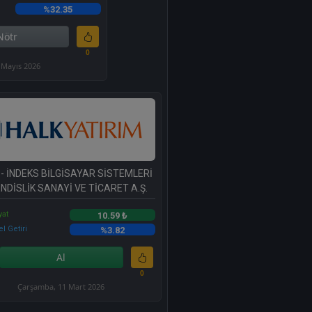
%32.35
Nötr
0
2 Mayıs 2026
- İNDEKS BİLGİSAYAR SİSTEMLERİ
NDİSLİK SANAYİ VE TİCARET A.Ş.
yat
10.59 ₺
l Getiri
%3.82
Al
0
Çarşamba, 11 Mart 2026