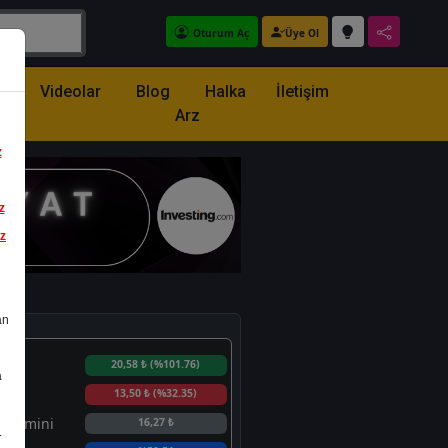
Oturum Aç
Üye Ol
z
Videolar
Blog
Halka
İletişim
Arz
z
z
iz
an
min
20,58 ₺
(%101.76)
a
in
13,50 ₺
(%32.35)
 Tahmini
16,27 ₺
.