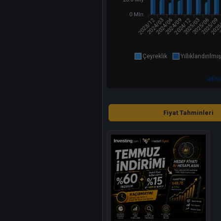
0 Mln
2023/12
2024/12
2025
2024/03
2024/09
2025/03
2025/06
2024/06
2025/09
Çeyreklik
Yıllıklandırılmış
aifi
Fiyat Tahminleri