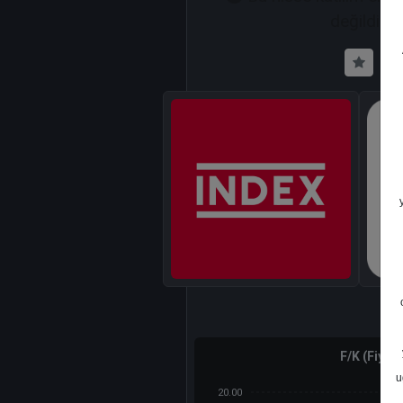
değildir.
F/K (Fiyat
u
20.00