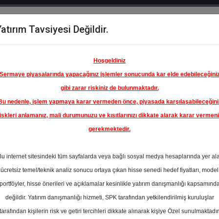
atırım Tavsiyesi Değildir.
del
Hisse
Öne
Raporlar
Partnerlerimi
y
Karşılaştır
Çıkanlar
Hoşgeldiniz
Sermaye piyasalarında yapacağınız işlemler sonucunda kar elde edebileceğini
gibi zarar riskiniz de bulunmaktadır.
Bu nedenle, işlem yapmaya karar vermeden önce, piyasada karşılaşabileceğini
iskleri anlamanız, mali durumunuzu ve kısıtlarınızı dikkate alarak karar vermen
gerekmektedir.
Bu internet sitesindeki tüm sayfalarda veya bağlı sosyal medya hesaplarında yer al
LGİSAYAR
ücretsiz temel/teknik analiz sonucu ortaya çıkan hisse senedi hedef fiyatları, model
En Yüksek Tah
İK SANAYİ VE
portföyler, hisse önerileri ve açıklamalar kesinlikle yatırım danışmanlığı kapsamınd
En Düşük Tahm
tılım Dışı
değildir. Yatırım danışmanlığı hizmeti, SPK tarafından yetkilendirilmiş kuruluşlar
Ortalama Fiyat
tarafından kişilerin risk ve getiri tercihleri dikkate alınarak kişiye Özel sunulmaktadır
eksine uygun