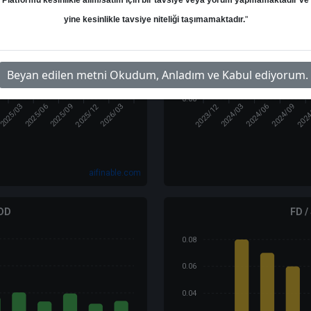
Platformu kesinlikle alım/satım için bir tavsiye veya yorum yapmamaktadır ve
2.00
yine kesinlikle tavsiye niteliği taşımamaktadır.
"
1.50
1.00
Beyan edilen metni Okudum, Anladım ve Kabul ediyorum.
0.50
0.00
2
2025/12
2023/12
202
2025/03
2025/06
2026/03
2024/03
2024/09
2025/09
2024/06
aifinable.com
 DD
FD /
0.08
0.06
0.04