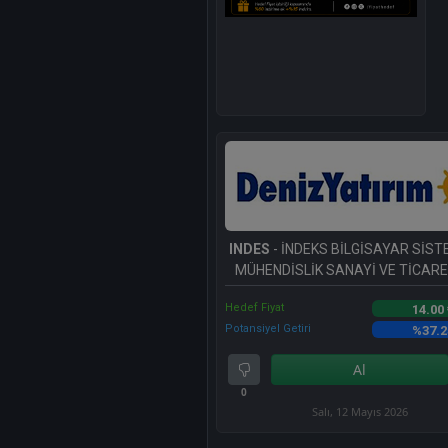
INDES
- İNDEKS BİLGİSAYAR SİST
MÜHENDİSLİK SANAYİ VE TİCARET
Hedef Fiyat
14.00
Potansiyel Getiri
%37.2
Al
0
Salı, 12 Mayıs 2026