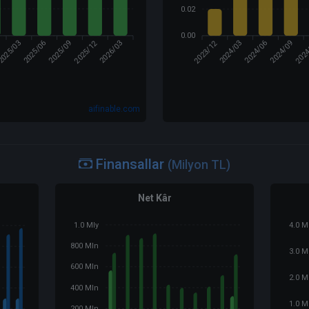
0.02
0.00
2025/12
2023/12
202
2025/03
2025/06
2026/03
2024/03
2024/09
2025/09
2024/06
aifinable.com
Finansallar
(Milyon TL)
Net Kâr
1.0 Mly
4.0 M
800 Mln
3.0 M
600 Mln
2.0 M
400 Mln
1.0 M
200 Mln