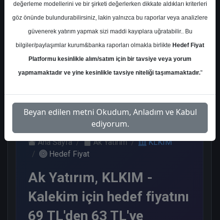
değerleme modellerini ve bir şirketi değerlerken dikkate aldıkları kriterleri
Kurum Sayısı
göz önünde bulundurabilirsiniz, lakin yalnızca bu raporlar veya analizlere
2
güvenerek yatırım yapmak sizi maddi kayıplara uğratabilir.. Bu
Al
End. Paralel Get.
bilgiler/paylaşımlar kurum&banka raporları olmakla birlikte
Hedef Fiyat
Platformu kesinlikle alım/satım için bir tavsiye veya yorum
1
1
yapmamaktadır ve yine kesinlikle tavsiye niteliği taşımamaktadır.
"
Cuma, 08 Mayıs 2026
Beyan edilen metni Okudum, Anladım ve Kabul
ediyorum.
Ana Sayfa
Ak Yatırım
KLKIM
Hedef Fiyat
Ak Yatırım, KLKIM -
Kalekim için hedef fiyatını
69 TL'den 63 TL'ye