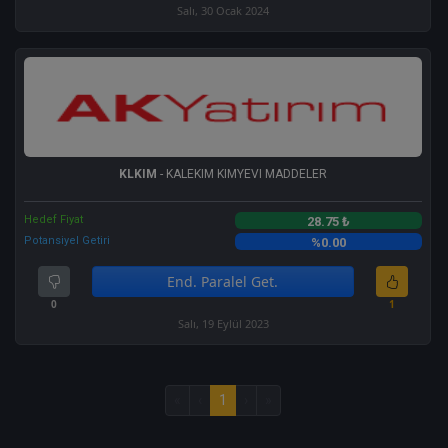
Salı, 30 Ocak 2024
KLKIM
- KALEKIM KIMYEVI MADDELER
Hedef Fiyat
28.75 ₺
Potansiyel Getiri
%0.00
End. Paralel Get.
0
1
Salı, 19 Eylül 2023
«
‹
1
›
»