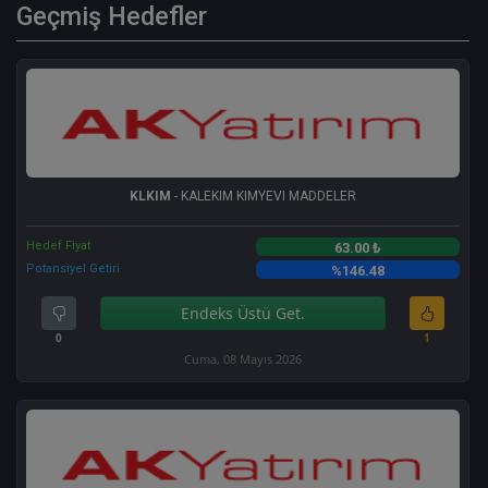
Geçmiş Hedefler
KLKIM
- KALEKIM KIMYEVI MADDELER
Hedef Fiyat
63.00 ₺
Potansiyel Getiri
%146.48
Endeks Üstü Get.
0
1
Cuma, 08 Mayıs 2026