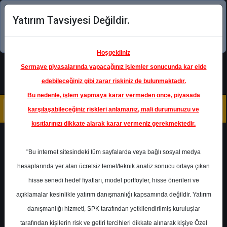
Yatırım Tavsiyesi Değildir.
Şimdi uygulamayı indirin!
Hoşgeldiniz
Sermaye piyasalarında yapacağınız işlemler sonucunda kar elde
edebileceğiniz gibi zarar riskiniz de bulunmaktadır.
Bu nedenle, işlem yapmaya karar vermeden önce, piyasada
karşılaşabileceğiniz riskleri anlamanız, mali durumunuzu ve
kısıtlarınızı dikkate alarak karar vermeniz gerekmektedir.
Geri Dön
"Bu internet sitesindeki tüm sayfalarda veya bağlı sosyal medya
hesaplarında yer alan ücretsiz temel/teknik analiz sonucu ortaya çıkan
hisse senedi hedef fiyatları, model portföyler, hisse önerileri ve
açıklamalar kesinlikle yatırım danışmanlığı kapsamında değildir. Yatırım
KLKIM
- KALEKIM KIMYEVI
MADDELER
danışmanlığı hizmeti, SPK tarafından yetkilendirilmiş kuruluşlar
Hedef Fiyat
63.00 ₺
tarafından kişilerin risk ve getiri tercihleri dikkate alınarak kişiye Özel