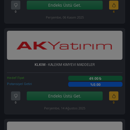
Endeks Üstü Get.
0
4
Perşembe, 06 Kasım 2025
KLKIM
- KALEKIM KIMYEVI MADDELER
Hedef Fiyat
49.00 ₺
Potansiyel Getiri
%0.00
Endeks Üstü Get.
0
0
Perşembe, 14 Ağustos 2025