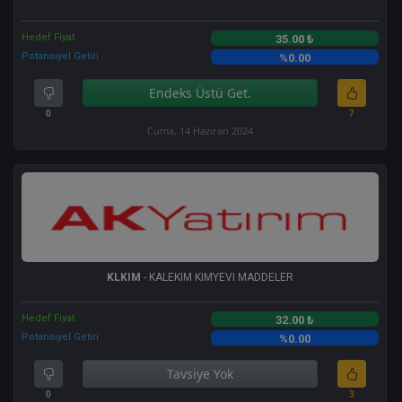
Hedef Fiyat
35.00 ₺
Potansiyel Getiri
%0.00
Endeks Üstü Get.
0
7
Cuma, 14 Haziran 2024
KLKIM
- KALEKIM KIMYEVI MADDELER
Hedef Fiyat
32.00 ₺
Potansiyel Getiri
%0.00
Tavsiye Yok
0
3