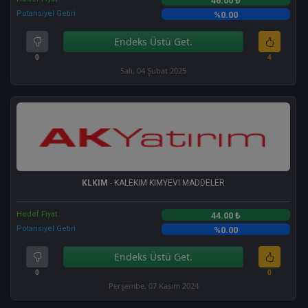
46.00 ₺
Potansiyel Getiri
%0.00
Endeks Üstü Get.
0
4
Salı, 04 Şubat 2025
KLKIM
- KALEKIM KIMYEVI MADDELER
Hedef Fiyat
44.00 ₺
Potansiyel Getiri
%0.00
Endeks Üstü Get.
0
0
Perşembe, 07 Kasım 2024