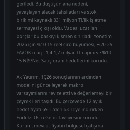
geriledi. Bu düşüşün ana nedeni,
yavaşlayan alacak tahsilatları ve stok
birikimi kaynaklı 831 milyon TL’lik işletme
sermayesi çıkışı oldu. Vadesi uzatılan
borçlar bu baskıyı kısmen sınırladı. Yönetim
2026 için %10-15 reel ciro büyümesi, %20-25
FAVÖK marjı, 1,4-1,7 milyar TL capex ve %10-
15 NİS/Net Satış oranı hedeflerini korudu.
Ak Yatırım, 1Ç26 sonuçlarının ardından
modelini güncelleyerek makro
varsayımlarını revize etti ve değerlemeyi bir
çeyrek ileri taşıdı. Bu çerçevede 12 aylık
hedef fiyatı 69 TL’den 63 TL’ye indirirken
Endeks Üstü Getiri tavsiyesini korudu.
Kurum, mevcut fiyatın bölgesel çatışma