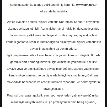
Potansiyel
%146.48
sunulmaktadır. Bu alanda yetkilendirilmiş kurumlar
www.spk.gov.tr
Getiri
adresinde bulunabilir.
Endeks Üstü
Get.
0
1
Ayrıca üye olan herkes "Kişisel Verilerin Korunması Kanunu" beyanımızı
Cuma, 08 Mayıs 2026
okumuş ve kabul etmiştir. Açılacak herhangi hukiki bir dava neticesinde
platformumuz yetkili merciler ile gerekli uzlaşmayı sağlayacaktır, lakin
zorunlu şartlar ve resmi kurumlar dışında hiç bir yerde Kişisel Verilerinizin
paylaşılmayacağını da beyan ederiz.
İlgili grup/internet sitesi/kanal hesabı bir yatırım kuruluşu değildir. Burada
gördükleriniz herhangi bir varlık için alım/satım yönlendirici nitelikte
tavsiye veya yorum niteliğinde paylaşımlar değildir, sadece yatırımcıların
En Yüksek Tahmin
56,50 ₺
kendisini geliştirmesi, ve bu piyasada bilinçli yatırımcıların çoğalması
Ortalama Fiyat Tahmini
48,08 ₺
maksadıyla bazı banka ve aracı kurumların raporlarını ve hedef fiyatlarını
En Düşük Tahmin
39,65 ₺
paylaşmaktadır.
Ortalama Getiri Potansiyeli
%88.09
Finansal okuryazarlığa katkı sunmak, neye/neden yatırım yapıldığını tam
manasıyla okuyabilmek için işin profesyonellerinin bakış açılarını,