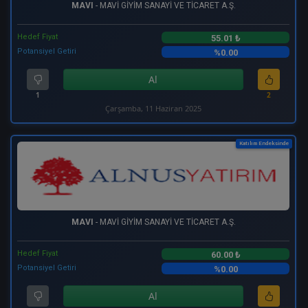
MAVI
- MAVİ GİYİM SANAYİ VE TİCARET A.Ş.
Hedef Fiyat
55.01 ₺
Potansiyel Getiri
%0.00
Al
1
2
Çarşamba, 11 Haziran 2025
Katılım Endeksinde
MAVI
- MAVİ GİYİM SANAYİ VE TİCARET A.Ş.
Hedef Fiyat
60.00 ₺
Potansiyel Getiri
%0.00
Al