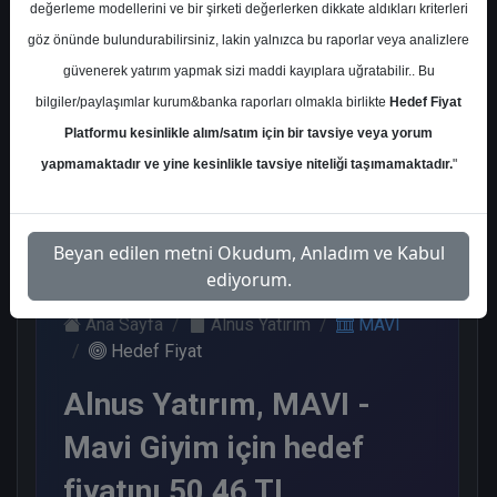
değerleme modellerini ve bir şirketi değerlerken dikkate aldıkları kriterleri
Kurum Sayısı
göz önünde bulundurabilirsiniz, lakin yalnızca bu raporlar veya analizlere
15
güvenerek yatırım yapmak sizi maddi kayıplara uğratabilir.. Bu
Al
Tut
End.
Endeks
Tavsiye
bilgiler/paylaşımlar kurum&banka raporları olmakla birlikte
Hedef Fiyat
Paralel
Üstü
Yok
Platformu kesinlikle alım/satım için bir tavsiye veya yorum
Get.
Get.
9
1
1
2
2
yapmamaktadır ve yine kesinlikle tavsiye niteliği taşımamaktadır.
"
Çarşamba, 07 Ocak 2026
Beyan edilen metni Okudum, Anladım ve Kabul
ediyorum.
Ana Sayfa
Alnus Yatırım
MAVI
Hedef Fiyat
Alnus Yatırım, MAVI -
Mavi Giyim için hedef
fiyatını 50,46 TL