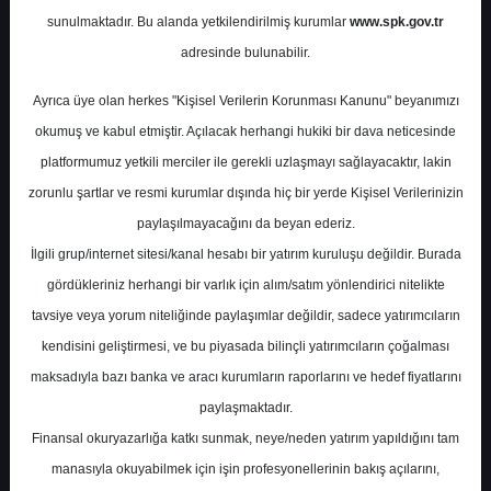
Potansiyel
%0.00
sunulmaktadır. Bu alanda yetkilendirilmiş kurumlar
www.spk.gov.tr
Getiri
adresinde bulunabilir.
Tavsiye Yok
0
0
Ayrıca üye olan herkes "Kişisel Verilerin Korunması Kanunu" beyanımızı
Çarşamba, 07 Ocak 2026
okumuş ve kabul etmiştir. Açılacak herhangi hukiki bir dava neticesinde
platformumuz yetkili merciler ile gerekli uzlaşmayı sağlayacaktır, lakin
zorunlu şartlar ve resmi kurumlar dışında hiç bir yerde Kişisel Verilerinizin
paylaşılmayacağını da beyan ederiz.
İlgili grup/internet sitesi/kanal hesabı bir yatırım kuruluşu değildir. Burada
gördükleriniz herhangi bir varlık için alım/satım yönlendirici nitelikte
tavsiye veya yorum niteliğinde paylaşımlar değildir, sadece yatırımcıların
En Yüksek Tahmin
69,90 ₺
kendisini geliştirmesi, ve bu piyasada bilinçli yatırımcıların çoğalması
Ortalama Fiyat Tahmini
62,61 ₺
maksadıyla bazı banka ve aracı kurumların raporlarını ve hedef fiyatlarını
En Düşük Tahmin
53,50 ₺
paylaşmaktadır.
Ortalama Getiri Potansiyeli
%60.79
Finansal okuryazarlığa katkı sunmak, neye/neden yatırım yapıldığını tam
manasıyla okuyabilmek için işin profesyonellerinin bakış açılarını,