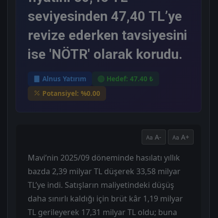
seviyesinden 47,40 TL’ye
revize ederken tavsiyesini
ise 'NÖTR' olarak korudu.
Alnus Yatırım
Hedef: 47.40 ₺
Potansiyel: %0.00
A-
A+
Mavi’nin 2025/09 döneminde hasılatı yıllık
bazda 2,39 milyar TL düşerek 33,58 milyar
TL’ye indi. Satışların maliyetindeki düşüş
daha sınırlı kaldığı için brüt kâr 1,19 milyar
TL gerileyerek 17,31 milyar TL oldu; buna