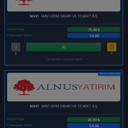
MAVI
- MAVİ GİYİM SANAYİ VE TİCARET A.Ş.
Hedef Fiyat
79.00 ₺
Potansiyel Getiri
%0.00
Al
0
6
Çarşamba, 18 Eylül 2024
Katılım Endeksinde
MAVI
- MAVİ GİYİM SANAYİ VE TİCARET A.Ş.
Hedef Fiyat
45.83 ₺
Potansiyel Getiri
%0.00