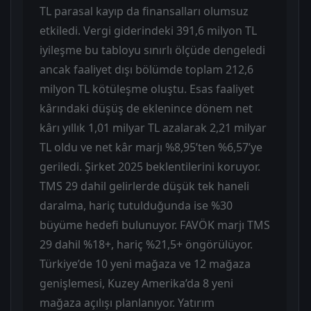
TL parasal kayıp da finansalları olumsuz
etkiledi. Vergi giderindeki 391,6 milyon TL
iyileşme bu tabloyu sınırlı ölçüde dengeledi
ancak faaliyet dışı bölümde toplam 212,6
milyon TL kötüleşme oluştu. Esas faaliyet
kârındaki düşüş de eklenince dönem net
kârı yıllık 1,01 milyar TL azalarak 2,21 milyar
TL oldu ve net kâr marjı %8,95’ten %6,57’ye
geriledi. Şirket 2025 beklentilerini koruyor.
TMS 29 dahil gelirlerde düşük tek haneli
daralma, hariç tutulduğunda ise %30
büyüme hedefi bulunuyor. FAVÖK marjı TMS
29 dahil %18+, hariç %21,5+ öngörülüyor.
Türkiye’de 10 yeni mağaza ve 12 mağaza
genişlemesi, Kuzey Amerika’da 8 yeni
mağaza açılışı planlanıyor. Yatırım