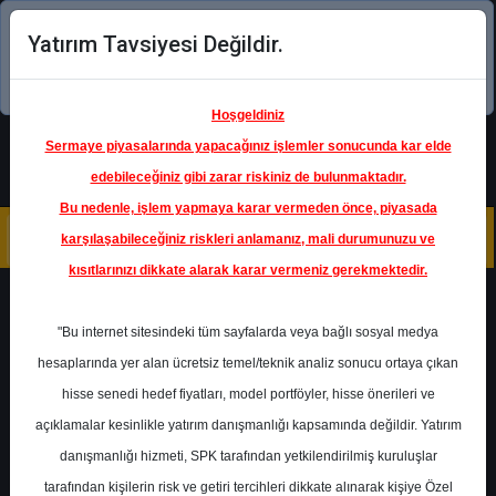
Yatırım Tavsiyesi Değildir.
Şimdi uygulamayı indirin!
Hoşgeldiniz
Sermaye piyasalarında yapacağınız işlemler sonucunda kar elde
edebileceğiniz gibi zarar riskiniz de bulunmaktadır.
Bu nedenle, işlem yapmaya karar vermeden önce, piyasada
karşılaşabileceğiniz riskleri anlamanız, mali durumunuzu ve
kısıtlarınızı dikkate alarak karar vermeniz gerekmektedir.
Geri Dön
"Bu internet sitesindeki tüm sayfalarda veya bağlı sosyal medya
Katılım Endeksinde
hesaplarında yer alan ücretsiz temel/teknik analiz sonucu ortaya çıkan
hisse senedi hedef fiyatları, model portföyler, hisse önerileri ve
açıklamalar kesinlikle yatırım danışmanlığı kapsamında değildir. Yatırım
MAVI
- MAVİ GİYİM SANAYİ VE
TİCARET A.Ş.
danışmanlığı hizmeti, SPK tarafından yetkilendirilmiş kuruluşlar
Hedef Fiyat
47.40 ₺
tarafından kişilerin risk ve getiri tercihleri dikkate alınarak kişiye Özel