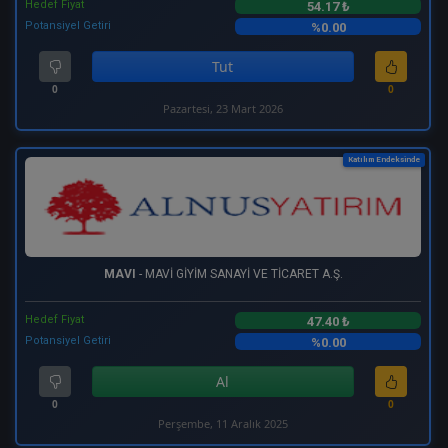
Hedef Fiyat
54.17 ₺
Potansiyel Getiri
%0.00
Tut
0
0
Pazartesi, 23 Mart 2026
Katılım Endeksinde
MAVI
- MAVİ GİYİM SANAYİ VE TİCARET A.Ş.
Hedef Fiyat
47.40 ₺
Potansiyel Getiri
%0.00
Al
0
0
Perşembe, 11 Aralık 2025