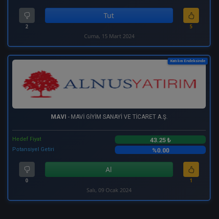
Tut
2
5
Cuma, 15 Mart 2024
Katılım Endeksinde
MAVI
- MAVİ GİYİM SANAYİ VE TİCARET A.Ş.
Hedef Fiyat
43.25 ₺
Potansiyel Getiri
%0.00
Al
0
1
Salı, 09 Ocak 2024