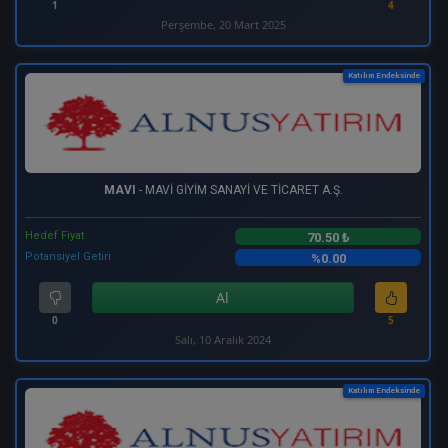
1
4
Perşembe, 20 Mart 2025
Katılım Endeksinde
MAVI
- MAVİ GİYİM SANAYİ VE TİCARET A.Ş.
Hedef Fiyat
70.50 ₺
Potansiyel Getiri
%0.00
Al
0
5
Salı, 10 Aralık 2024
Katılım Endeksinde