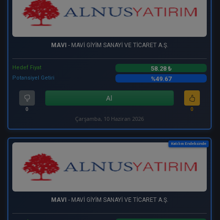
MAVI
- MAVİ GİYİM SANAYİ VE TİCARET A.Ş.
Hedef Fiyat
58.28 ₺
Potansiyel Getiri
%49.67
Al
0
0
Çarşamba, 10 Haziran 2026
Katılım Endeksinde
MAVI
- MAVİ GİYİM SANAYİ VE TİCARET A.Ş.