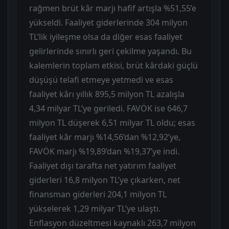
rağmen brüt kâr marjı hafif artışla %51,55’e
yükseldi. Faaliyet giderlerinde 304 milyon
TL’lik iyileşme olsa da diğer esas faaliyet
gelirlerinde sınırlı geri çekilme yaşandı. Bu
kalemlerin toplam etkisi, brüt kârdaki güçlü
düşüşü telafi etmeye yetmedi ve esas
faaliyet kârı yıllık 895,5 milyon TL azalışla
4,34 milyar TL’ye geriledi. FAVÖK ise 646,7
milyon TL düşerek 6,51 milyar TL oldu; esas
faaliyet kâr marjı %14,56’dan %12,92’ye,
FAVÖK marjı %19,89’dan %19,37’ye indi.
Faaliyet dışı tarafta net yatırım faaliyet
giderleri 16,8 milyon TL’ye çıkarken, net
finansman giderleri 204,1 milyon TL
yükselerek 1,29 milyar TL’ye ulaştı.
Enflasyon düzeltmesi kaynaklı 263,7 milyon