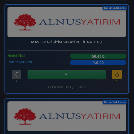
Katılım Endeksinde
MAVI
- MAVİ GİYİM SANAYİ VE TİCARET A.Ş.
Hedef Fiyat
50.46 ₺
Potansiyel Getiri
%0.00
Al
2
1
Perşembe, 18 Eylül 2025
Katılım Endeksinde