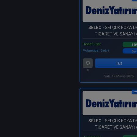
SELEC
- SELÇUK ECZA 
TİCARET VE SANAYİ A
Hedef Fiyat
10
Potansiyel Getiri
%-
Tut
0
Salı, 12 Mayıs 2026
Kat
SELEC
- SELÇUK ECZA 
TİCARET VE SANAYİ A