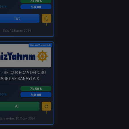
73.20 ₺
Getiri
%0.00
Tut
1
Salı, 12 Kasım 2024
Katılım Endeksinde
C
- SELÇUK ECZA DEPOSU
CARET VE SANAYİ A.Ş.
73.50 ₺
Getiri
%0.00
Al
1
Çarşamba, 10 Ocak 2024