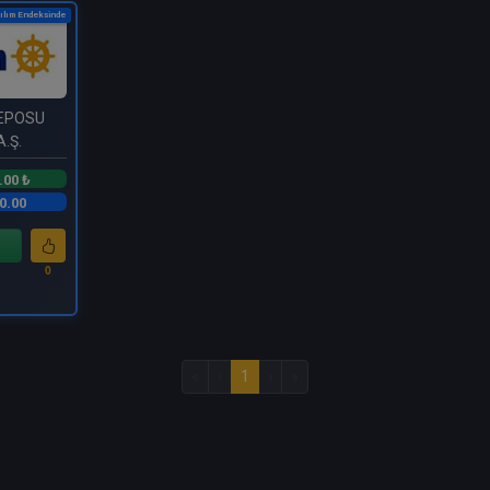
ılım Endeksinde
DEPOSU
.Ş.
.00 ₺
0.00
0
«
‹
1
›
»