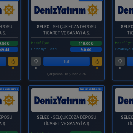
DEPOSU
SELEC
- SELÇUK ECZA DEPOSU
SELE
.Ş.
TİCARET VE SANAYİ A.Ş.
Tİ
Hedef Fiyat
Hedef Fiyat
9.56 ₺
110.00 ₺
Potansiyel Getiri
Potansiyel 
49.44
%0.00
Tut
0
0
0
0
Çarşamba, 18 Şubat 2026
ılım Endeksinde
Katılım Endeksinde
DEPOSU
SELEC
- SELÇUK ECZA DEPOSU
SELE
.Ş.
TİCARET VE SANAYİ A.Ş.
Tİ