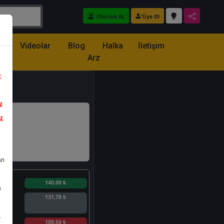
Oturum Aç
Üye Ol
z
Videolar
Blog
Halka
İletişim
Arz
z
z
iz
an
n
140,00 ₺
a
131,78 ₺
.
n
109,56 ₺