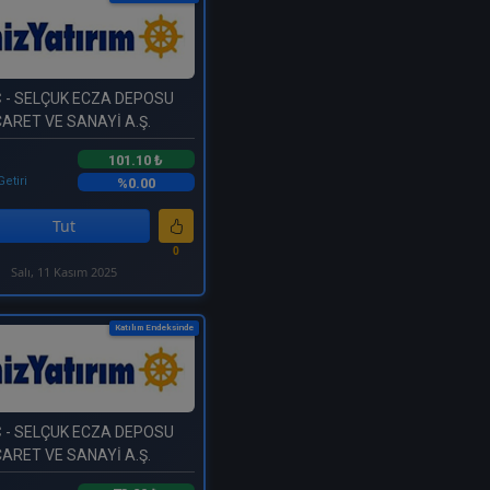
C
- SELÇUK ECZA DEPOSU
CARET VE SANAYİ A.Ş.
101.10 ₺
Getiri
%0.00
Tut
0
Salı, 11 Kasım 2025
Katılım Endeksinde
C
- SELÇUK ECZA DEPOSU
CARET VE SANAYİ A.Ş.