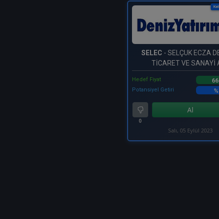
Kat
SELEC
- SELÇUK ECZA 
TİCARET VE SANAYİ A
Hedef Fiyat
66
Potansiyel Getiri
%
Al
0
Salı, 05 Eylül 2023