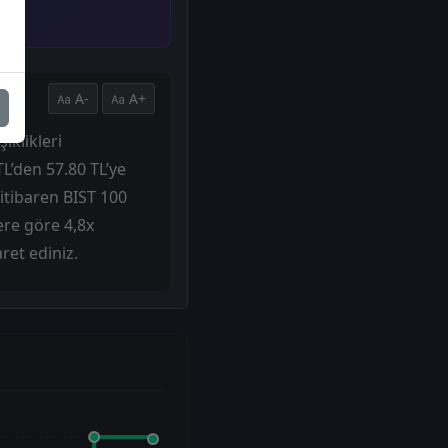
A-
A+
iklikleri
L’den 57.80 TL’ye
 itibaren BIST 100
ere göre 4,8x
ret ediniz.