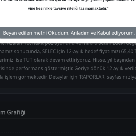
Platformu kesinlikle alım/satım için bir tavsiye veya yorum yapmamaktadır ve
Hedef: 57.80 ₺
Potansiyel: %0.00
yine kesinlikle tavsiye niteliği taşımamaktadır.
"
Beyan edilen metni Okudum, Anladım ve Kabul ediyorum.
e: Azalan net nakit pozisyonunu ve makro setimizdeki değiş
mız sonucunda, SELEC için 12-aylık hedef fiyatımızı 65,40 T
erimizi ise TUT olarak devam ettiriyoruz. Hisse, yıl başından
sinde performans göstermiştir. Geriye dönük 12 aylık veril
 işlem görmektedir. Detaylar için 'RAPORLAR' sayfasını ziya
im Grafiği