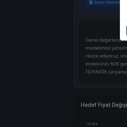
Deniz Yatırım
Genel değerlendirm
modelimize yansıtma
revize ediyoruz, ön
endeksinin %36 geri
FD/FAVÖK çarpanıyla
Hedef Fiyat Değiş
110.00 ₺