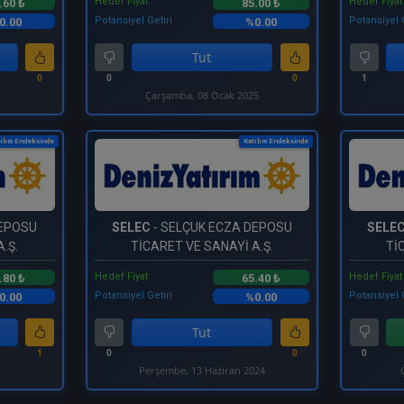
Hedef Fiyat
Hedef Fiyat
.60 ₺
85.00 ₺
Potansiyel Getiri
Potansiyel 
0.00
%0.00
Tut
0
0
0
1
Çarşamba, 08 Ocak 2025
ılım Endeksinde
Katılım Endeksinde
DEPOSU
SELEC
- SELÇUK ECZA DEPOSU
SELE
.Ş.
TİCARET VE SANAYİ A.Ş.
Tİ
Hedef Fiyat
Hedef Fiyat
.80 ₺
65.40 ₺
Potansiyel Getiri
Potansiyel 
0.00
%0.00
Tut
1
0
0
0
Perşembe, 13 Haziran 2024