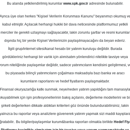
1
Bu alanda yetkilendirilmiş kurumlar
www.spk.gov.tr
adresinde bulunabilir.
os 2024
Ortalama Getiri
Potansiyeli
Ayrıca üye olan herkes "Kişisel Verilerin Korunması Kanunu" beyanımızı okumuş v
kabul etmiştir. Açılacak herhangi hukiki bir dava neticesinde platformumuz yetkili
merciler ile gerekli uzlaşmayı sağlayacaktır, lakin zorunlu şartlar ve resmi kurumlar
Al
dışında hiç bir yerde Kişisel Verilerinizin paylaşılmayacağını da beyan ederiz.
Kurum Sayısı
İlgili grup/internet sitesi/kanal hesabı bir yatırım kuruluşu değildir. Burada
6
1
gördükleriniz herhangi bir varlık için alım/satım yönlendirici nitelikte tavsiye veya
yorum niteliğinde paylaşımlar değildir, sadece yatırımcıların kendisini geliştirmesi, v
Salı, 27 Ağustos 2024
bu piyasada bilinçli yatırımcıların çoğalması maksadıyla bazı banka ve aracı
kurumların raporlarını ve hedef fiyatlarını paylaşmaktadır.
Finansal okuryazarlığa katkı sunmak, neye/neden yatırım yapıldığını tam manasıyl
eniz Yatırım
SELEC
Hedef Fiyat
okuyabilmek için işin profesyonellerinin bakış açılarını, değerleme modellerini ve bi
ım Selçuk Ecza için hedef fiyatını 6
şirketi değerlerken dikkate aldıkları kriterleri göz önünde bulundurabilirsiniz, lakin
yalnızca bu raporlar veya analizlere güvenerek yatırım yapmak sizi maddi kayıplar
 düşürdü, tavsiyesini 'TUT' olarak k
ğratabilir.. Bu bilgiler/paylaşımlar kurum&banka raporları olmakla birlikte
Hedef Fiy