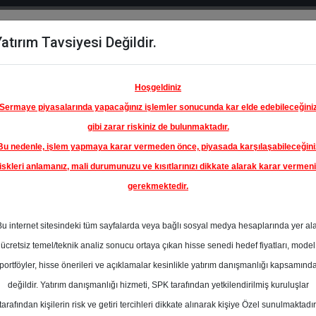
atırım Tavsiyesi Değildir.
del
Hisse
Öne
Raporlar
Partnerlerimi
y
Karşılaştır
Çıkanlar
Hoşgeldiniz
Sermaye piyasalarında yapacağınız işlemler sonucunda kar elde edebileceğini
gibi zarar riskiniz de bulunmaktadır.
Bu nedenle, işlem yapmaya karar vermeden önce, piyasada karşılaşabileceğini
ım Endeksinde
iskleri anlamanız, mali durumunuzu ve kısıtlarınızı dikkate alarak karar vermen
gerekmektedir.
ELÇUK
POSU
Bu internet sitesindeki tüm sayfalarda veya bağlı sosyal medya hesaplarında yer al
 SANAYİ
57.80 ₺
ücretsiz temel/teknik analiz sonucu ortaya çıkan hisse senedi hedef fiyatları, model
En Yüksek Tahmi
%0.00
portföyler, hisse önerileri ve açıklamalar kesinlikle yatırım danışmanlığı kapsamınd
Ortalama Fiyat
değildir. Yatırım danışmanlığı hizmeti, SPK tarafından yetkilendirilmiş kuruluşlar
Tahmini
tarafından kişilerin risk ve getiri tercihleri dikkate alınarak kişiye Özel sunulmaktadır
En Düşük Tahmi