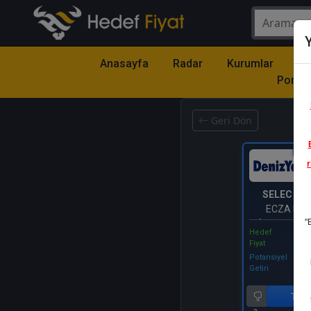
Y
Anasayfa
Radar
Kurumlar
Mo
Portfö
Geri Dön
Katıl
r
SELEC
- S
ECZA DE
"
TİCARET VE
Hedef
A.Ş.
Fiyat
Potansiyel
Getiri
Tut