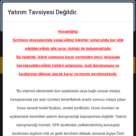
Yatırım Tavsiyesi Değildir.
Şimdi uygulamayı indirin!
Hoşgeldiniz
Sermaye piyasalarında yapacağınız işlemler sonucunda kar elde
edebileceğiniz gibi zarar riskiniz de bulunmaktadır.
Bu nedenle, işlem yapmaya karar vermeden önce, piyasada
karşılaşabileceğiniz riskleri anlamanız, mali durumunuzu ve
kısıtlarınızı dikkate alarak karar vermeniz gerekmektedir.
Geri Dön
"Bu internet sitesindeki tüm sayfalarda veya bağlı sosyal medya
Katılım Endeksinde
hesaplarında yer alan ücretsiz temel/teknik analiz sonucu ortaya çıkan
hisse senedi hedef fiyatları, model portföyler, hisse önerileri ve
açıklamalar kesinlikle yatırım danışmanlığı kapsamında değildir. Yatırım
SELEC
- SELÇUK ECZA DEPOSU
TİCARET VE SANAYİ A.Ş.
danışmanlığı hizmeti, SPK tarafından yetkilendirilmiş kuruluşlar
Hedef Fiyat
90.00 ₺
tarafından kişilerin risk ve getiri tercihleri dikkate alınarak kişiye Özel