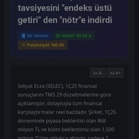
tavsiyesini "endeks üstü
getiri" den "nötr"e indirdi
Ak Yatırım
Hedef: 90.00 ₺
Potansiyel: %0.00
A-
A+
Selçuk Ecza (SELEC), 1Ç25 finansal
sonuçlarını TMS 29 düzeltmelerine göre
açıklamıştır; dolayısıyla tüm finansal
karşılaştırmalar reel bazdadır. Şirket, 1Ç25
döneminde piyasa beklentisi olan 868
milyon TL ve bizim beklentimiz olan 1.500
milyon TL’nin oldukça altında, sadece 2