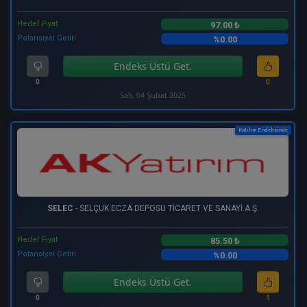
Hedef Fiyat
97.00 ₺
Potansiyel Getiri
%0.00
Endeks Üstü Get.
0
0
Salı, 04 Şubat 2025
Katılım Endeksinde
SELEC
- SELÇUK ECZA DEPOSU TİCARET VE SANAYİ A.Ş.
Hedef Fiyat
85.50 ₺
Potansiyel Getiri
%0.00
Endeks Üstü Get.
0
1