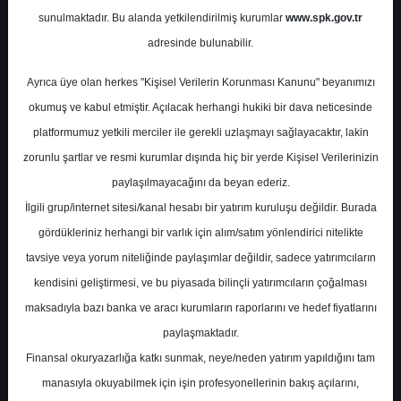
Potansiyel
%0.00
sunulmaktadır. Bu alanda yetkilendirilmiş kurumlar
www.spk.gov.tr
Getiri
adresinde bulunabilir.
Tavsiye Yok
0
0
Ayrıca üye olan herkes "Kişisel Verilerin Korunması Kanunu" beyanımızı
Salı, 13 Mayıs 2025
okumuş ve kabul etmiştir. Açılacak herhangi hukiki bir dava neticesinde
platformumuz yetkili merciler ile gerekli uzlaşmayı sağlayacaktır, lakin
zorunlu şartlar ve resmi kurumlar dışında hiç bir yerde Kişisel Verilerinizin
paylaşılmayacağını da beyan ederiz.
İlgili grup/internet sitesi/kanal hesabı bir yatırım kuruluşu değildir. Burada
gördükleriniz herhangi bir varlık için alım/satım yönlendirici nitelikte
tavsiye veya yorum niteliğinde paylaşımlar değildir, sadece yatırımcıların
En Yüksek Tahmin
140,00 ₺
kendisini geliştirmesi, ve bu piyasada bilinçli yatırımcıların çoğalması
Ortalama Fiyat Tahmini
131,78 ₺
maksadıyla bazı banka ve aracı kurumların raporlarını ve hedef fiyatlarını
En Düşük Tahmin
109,56 ₺
paylaşmaktadır.
Ortalama Getiri Potansiyeli
%-39.19
Finansal okuryazarlığa katkı sunmak, neye/neden yatırım yapıldığını tam
manasıyla okuyabilmek için işin profesyonellerinin bakış açılarını,