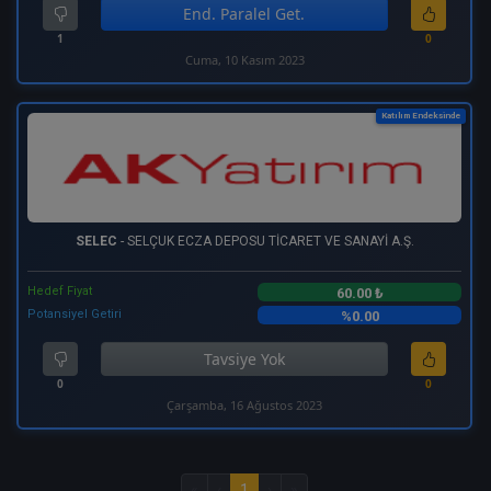
End. Paralel Get.
1
0
Cuma, 10 Kasım 2023
Katılım Endeksinde
SELEC
- SELÇUK ECZA DEPOSU TİCARET VE SANAYİ A.Ş.
Hedef Fiyat
60.00 ₺
Potansiyel Getiri
%0.00
Tavsiye Yok
0
0
Çarşamba, 16 Ağustos 2023
«
‹
1
›
»