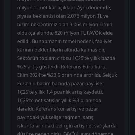
milyon TL net kâr açıkladı. Aynı dönemde,
piyasa beklentisi olan 2.076 milyon TL ve
bizim beklentimiz olan 3.064 milyon TL’nin
oldukça altında, 820 milyon TL FAVÖK elde
edildi. Bu sapmanın temel nedeni, faaliyet
kârının beklentilerin altında kalmasıdır.
Sektörün toplam cirosu 1Ç25’te yıllık bazda
%29 artış gösterdi. Referans Euro kuru,
Ekim 2024’te %23,5 oranında artırıldı. Selçuk
Ecza’nın hacim bazında pazar payı ise
1Ç25’te yıllık 1,4 puanlık artış kaydetti.
1Ç25’te net satışlar yıllık %3 oranında
daraldı. Referans kur artışı ve pazar
payındaki yükselişe rağmen, satış
ıskontolarındaki belirgin artış net satışlarda
düşüşe neden oldu. FAVÖK, aynı dönemde