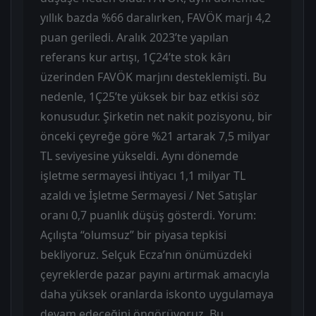
yıllık bazda %66 daralırken, FAVÖK marjı 4,2
puan geriledi. Aralık 2023’te yapılan
referans kur artışı, 1Ç24’te stok kârı
üzerinden FAVÖK marjını desteklemişti. Bu
nedenle, 1Ç25’te yüksek bir baz etkisi söz
konusudur. Şirketin net nakit pozisyonu, bir
önceki çeyreğe göre %21 artarak 7,5 milyar
TL seviyesine yükseldi. Aynı dönemde
işletme sermayesi ihtiyacı 1,1 milyar TL
azaldı ve İşletme Sermayesi / Net Satışlar
oranı 0,7 puanlık düşüş gösterdi. Yorum:
Açılışta “olumsuz” bir piyasa tepkisi
bekliyoruz. Selçuk Ecza’nın önümüzdeki
çeyreklerde pazar payını artırmak amacıyla
daha yüksek oranlarda iskonto uygulamaya
devam edeceğini öngörüyoruz. Bu