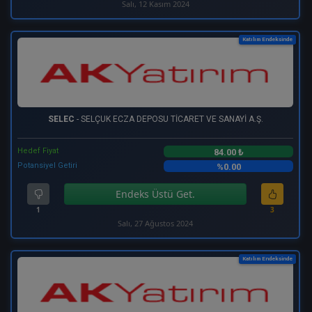
Salı, 12 Kasım 2024
Katılım Endeksinde
SELEC
- SELÇUK ECZA DEPOSU TİCARET VE SANAYİ A.Ş.
Hedef Fiyat
84.00 ₺
Potansiyel Getiri
%0.00
Endeks Üstü Get.
1
3
Salı, 27 Ağustos 2024
Katılım Endeksinde