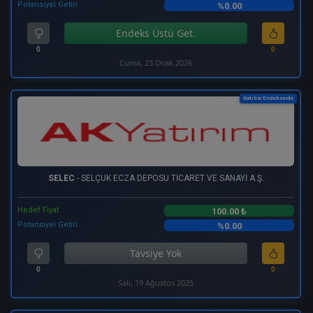
Potansiyel Getiri
%0.00
Endeks Üstü Get.
0
0
Cuma, 23 Ocak 2026
Katılım Endeksinde
SELEC
- SELÇUK ECZA DEPOSU TİCARET VE SANAYİ A.Ş.
Hedef Fiyat
100.00 ₺
Potansiyel Getiri
%0.00
Tavsiye Yok
0
0
Salı, 19 Ağustos 2025