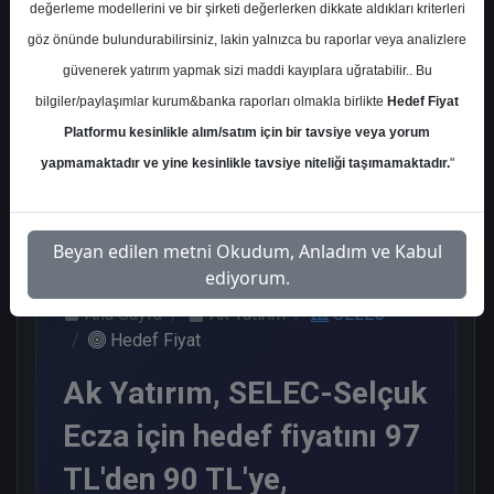
değerleme modellerini ve bir şirketi değerlerken dikkate aldıkları kriterleri
Kurum Sayısı
göz önünde bulundurabilirsiniz, lakin yalnızca bu raporlar veya analizlere
6
güvenerek yatırım yapmak sizi maddi kayıplara uğratabilir.. Bu
Al
Tut
Nötr
bilgiler/paylaşımlar kurum&banka raporları olmakla birlikte
Hedef Fiyat
Platformu kesinlikle alım/satım için bir tavsiye veya yorum
1
4
1
yapmamaktadır ve yine kesinlikle tavsiye niteliği taşımamaktadır.
"
Salı, 13 Mayıs 2025
Beyan edilen metni Okudum, Anladım ve Kabul
ediyorum.
Ana Sayfa
Ak Yatırım
SELEC
Hedef Fiyat
Ak Yatırım, SELEC-Selçuk
Ecza için hedef fiyatını 97
TL'den 90 TL'ye,