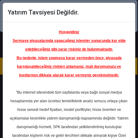
Yatırım Tavsiyesi Değildir.
Şimdi uygulamayı indirin!
Hoşgeldiniz
Sermaye piyasalarında yapacağınız işlemler sonucunda kar elde
edebileceğiniz gibi zarar riskiniz de bulunmaktadır.
Bu nedenle, işlem yapmaya karar vermeden önce, piyasada
karşılaşabileceğiniz riskleri anlamanız, mali durumunuzu ve
kısıtlarınızı dikkate alarak karar vermeniz gerekmektedir.
Geri Dön
"Bu internet sitesindeki tüm sayfalarda veya bağlı sosyal medya
Katılım Endeksinde
hesaplarında yer alan ücretsiz temel/teknik analiz sonucu ortaya çıkan
hisse senedi hedef fiyatları, model portföyler, hisse önerileri ve
açıklamalar kesinlikle yatırım danışmanlığı kapsamında değildir. Yatırım
SELEC
- SELÇUK ECZA DEPOSU
TİCARET VE SANAYİ A.Ş.
danışmanlığı hizmeti, SPK tarafından yetkilendirilmiş kuruluşlar
Hedef Fiyat
117.00 ₺
tarafından kişilerin risk ve getiri tercihleri dikkate alınarak kişiye Özel