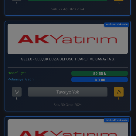
1
3
Salı, 27 Ağustos 2024
Katılım Endeksinde
SELEC
- SELÇUK ECZA DEPOSU TİCARET VE SANAYİ A.Ş.
Hedef Fiyat
59.55 ₺
Potansiyel Getiri
%0.00
Tavsiye Yok
3
3
Salı, 30 Ocak 2024
Katılım Endeksinde