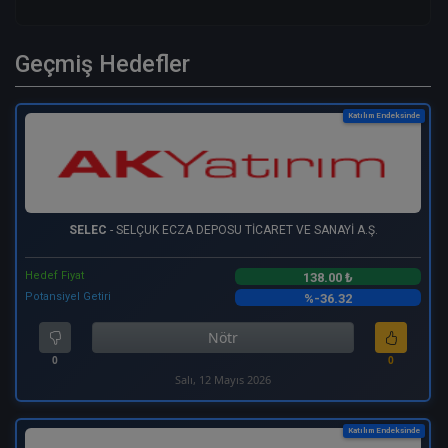
Geçmiş Hedefler
Katılım Endeksinde
SELEC
- SELÇUK ECZA DEPOSU TİCARET VE SANAYİ A.Ş.
Hedef Fiyat
138.00 ₺
Potansiyel Getiri
%-36.32
Nötr
0
0
Salı, 12 Mayıs 2026
Katılım Endeksinde