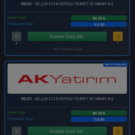
SELEC
- SELÇUK ECZA DEPOSU TİCARET VE SANAYİ A.Ş.
Hedef Fiyat
85.50 ₺
Potansiyel Getiri
%0.00
Endeks Üstü Get.
0
1
Salı, 12 Kasım 2024
Katılım Endeksinde
SELEC
- SELÇUK ECZA DEPOSU TİCARET VE SANAYİ A.Ş.
Hedef Fiyat
84.00 ₺
Potansiyel Getiri
%0.00
Endeks Üstü Get.