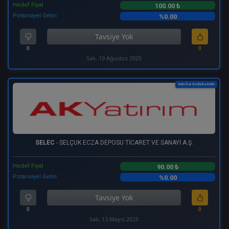
Hedef Fiyat
100.00 ₺
Potansiyel Getiri
%0.00
Tavsiye Yok
0
0
Salı, 19 Ağustos 2025
Katılım Endeksinde
SELEC
- SELÇUK ECZA DEPOSU TİCARET VE SANAYİ A.Ş.
Hedef Fiyat
90.00 ₺
Potansiyel Getiri
%0.00
Tavsiye Yok
0
0
Salı, 13 Mayıs 2025