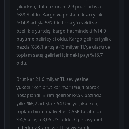
çıkarken, doluluk oranı 2,9 puan artışla
%83,5 oldu. Kargo ve posta miktarı yıllık
%14,8 artışla 552 bin tona yükseldi ve
özellikle yurtdışı kargo hacmindeki %14,9
büyüme belirleyici oldu. Kargo gelirleri yıllık
bazda %56,1 artışla 43 milyar TL'ye ulaştı ve
toplam satış gelirleri içindeki payı %16,7
oldu.
Brüt kar 21,6 milyar TL seviyesine
yükselirken brüt kar marjı %8,4 olarak
hesaplandı. Birim gelirler RASK bazında
yıllık %8,2 artışla 7,54 USc'ye çıkarken,
toplam birim maliyetler CASK tarafında
%4,9 artışla 8,05 USc oldu. Operasyonel
giderler 28,7 milyar TL seviyesinde