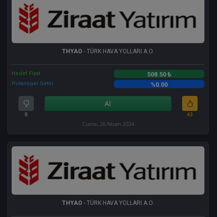
THYAO
- TÜRK HAVA YOLLARI A.O.
Hedef Fiyat
508.50 ₺
Potansiyel Getiri
%0.00
Al
0
43
Cuma, 26 Nisan 2024
THYAO
- TÜRK HAVA YOLLARI A.O.