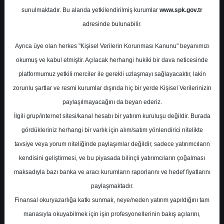
Potansiyel
%0.00
sunulmaktadır. Bu alanda yetkilendirilmiş kurumlar
www.spk.gov.tr
Getiri
adresinde bulunabilir.
Al
0
0
Ayrıca üye olan herkes "Kişisel Verilerin Korunması Kanunu" beyanımızı
Perşembe, 30 Nisan 2026
okumuş ve kabul etmiştir. Açılacak herhangi hukiki bir dava neticesinde
platformumuz yetkili merciler ile gerekli uzlaşmayı sağlayacaktır, lakin
zorunlu şartlar ve resmi kurumlar dışında hiç bir yerde Kişisel Verilerinizin
paylaşılmayacağını da beyan ederiz.
İlgili grup/internet sitesi/kanal hesabı bir yatırım kuruluşu değildir. Burada
gördükleriniz herhangi bir varlık için alım/satım yönlendirici nitelikte
tavsiye veya yorum niteliğinde paylaşımlar değildir, sadece yatırımcıların
En Yüksek Tahmin
580,00 ₺
kendisini geliştirmesi, ve bu piyasada bilinçli yatırımcıların çoğalması
Ortalama Fiyat Tahmini
451,30 ₺
maksadıyla bazı banka ve aracı kurumların raporlarını ve hedef fiyatlarını
En Düşük Tahmin
330,00 ₺
paylaşmaktadır.
Ortalama Getiri Potansiyeli
%47.36
Finansal okuryazarlığa katkı sunmak, neye/neden yatırım yapıldığını tam
manasıyla okuyabilmek için işin profesyonellerinin bakış açılarını,