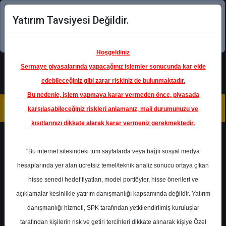
Yatırım Tavsiyesi Değildir.
Şimdi uygulamayı indirin!
Hoşgeldiniz
Sermaye piyasalarında yapacağınız işlemler sonucunda kar elde
edebileceğiniz gibi zarar riskiniz de bulunmaktadır.
Bu nedenle, işlem yapmaya karar vermeden önce, piyasada
karşılaşabileceğiniz riskleri anlamanız, mali durumunuzu ve
kısıtlarınızı dikkate alarak karar vermeniz gerekmektedir.
Geri Dön
"Bu internet sitesindeki tüm sayfalarda veya bağlı sosyal medya
hesaplarında yer alan ücretsiz temel/teknik analiz sonucu ortaya çıkan
hisse senedi hedef fiyatları, model portföyler, hisse önerileri ve
açıklamalar kesinlikle yatırım danışmanlığı kapsamında değildir. Yatırım
THYAO
- TÜRK HAVA YOLLARI
A.O.
danışmanlığı hizmeti, SPK tarafından yetkilendirilmiş kuruluşlar
Hedef Fiyat
508.50 ₺
tarafından kişilerin risk ve getiri tercihleri dikkate alınarak kişiye Özel