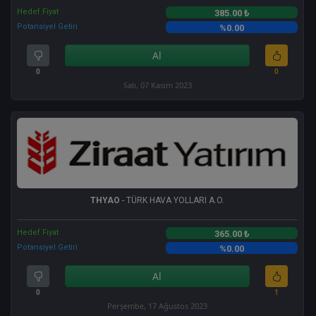
Hedef Fiyat
385.00 ₺
Potansiyel Getiri
%0.00
Al
0
0
Salı, 07 Kasım 2023
THYAO
- TÜRK HAVA YOLLARI A.O.
Hedef Fiyat
365.00 ₺
Potansiyel Getiri
%0.00
Al
0
1
Perşembe, 17 Ağustos 2023