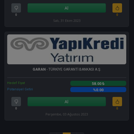
Al
0
0
Salı, 31 Ekim 2023
GARAN
- TÜRKİYE GARANTİ BANKASI A.Ş.
Hedef Fiyat
58.00 ₺
Potansiyel Getiri
%0.00
Al
0
0
Perşembe, 03 Ağustos 2023