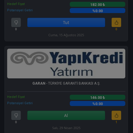
Hedef Fiyat
182.00 ₺
Potansiyel Getiri
%0.00
Tut
0
0
Cuma, 15 Ağustos 2025
GARAN
- TÜRKİYE GARANTİ BANKASI A.Ş.
Hedef Fiyat
146.00 ₺
Potansiyel Getiri
%0.00
Al
0
1
Salı, 29 Nisan 2025