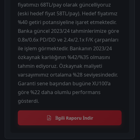
fiyatımızı 68TL/pay olarak güncelliyoruz
(eski hedef fiyat 58TL/pay). Hedef fiyatımız
%40 getiri potansiyeline işaret etmektedir.
Banka güncel 2023/24 tahminlerimize göre
0.8x/0.6x PD/DD ve 2.4x/2.1x F/K çarpanları
ile işlem görmektedir. Bankanın 2023/24
özkaynak karlılığının %42/%35 olmasını
tahmin ediyoruz. Özkaynak maliyeti
varsayımımız ortalama %28 seviyesindedir.
Garanti sene başından bugüne XU100’a
göre %22 daha olumlu performans
gösterdi.
İlgili Raporu İndir