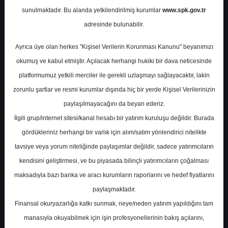
Potansiyel
%0.00
sunulmaktadır. Bu alanda yetkilendirilmiş kurumlar
www.spk.gov.tr
Getiri
adresinde bulunabilir.
Al
0
0
Ayrıca üye olan herkes "Kişisel Verilerin Korunması Kanunu" beyanımızı
Salı, 31 Ekim 2023
okumuş ve kabul etmiştir. Açılacak herhangi hukiki bir dava neticesinde
platformumuz yetkili merciler ile gerekli uzlaşmayı sağlayacaktır, lakin
zorunlu şartlar ve resmi kurumlar dışında hiç bir yerde Kişisel Verilerinizin
paylaşılmayacağını da beyan ederiz.
İlgili grup/internet sitesi/kanal hesabı bir yatırım kuruluşu değildir. Burada
gördükleriniz herhangi bir varlık için alım/satım yönlendirici nitelikte
tavsiye veya yorum niteliğinde paylaşımlar değildir, sadece yatırımcıların
En Yüksek Tahmin
206,96 ₺
kendisini geliştirmesi, ve bu piyasada bilinçli yatırımcıların çoğalması
Ortalama Fiyat Tahmini
186,96 ₺
maksadıyla bazı banka ve aracı kurumların raporlarını ve hedef fiyatlarını
En Düşük Tahmin
143,00 ₺
paylaşmaktadır.
Ortalama Getiri Potansiyeli
%45.04
Finansal okuryazarlığa katkı sunmak, neye/neden yatırım yapıldığını tam
manasıyla okuyabilmek için işin profesyonellerinin bakış açılarını,