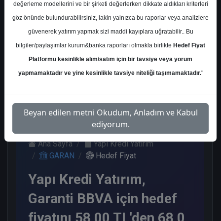
değerleme modellerini ve bir şirketi değerlerken dikkate aldıkları kriterleri
Kurum Sayısı
göz önünde bulundurabilirsiniz, lakin yalnızca bu raporlar veya analizlere
21
güvenerek yatırım yapmak sizi maddi kayıplara uğratabilir.. Bu
Al
Tut
Endeks
Tavsiye
Nötr
bilgiler/paylaşımlar kurum&banka raporları olmakla birlikte
Hedef Fiyat
Üstü
Yok
Get.
Platformu kesinlikle alım/satım için bir tavsiye veya yorum
11
1
1
1
7
yapmamaktadır ve yine kesinlikle tavsiye niteliği taşımamaktadır.
"
Salı, 31 Ekim 2023
Beyan edilen metni Okudum, Anladım ve Kabul
ediyorum.
Ana Sayfa
Yapı Kredi Yatırım
GARAN
Hedef Fiyat
Yapı Kredi Yatırım,
Garanti BBVA için hedef
fiyatını 58,00 TL'den 68,0