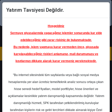
Yatırım Tavsiyesi Değildir.
Şimdi uygulamayı indirin!
Hoşgeldiniz
Sermaye piyasalarında yapacağınız işlemler sonucunda kar elde
edebileceğiniz gibi zarar riskiniz de bulunmaktadır.
Bu nedenle, işlem yapmaya karar vermeden önce, piyasada
karşılaşabileceğiniz riskleri anlamanız, mali durumunuzu ve
kısıtlarınızı dikkate alarak karar vermeniz gerekmektedir.
Geri Dön
"Bu internet sitesindeki tüm sayfalarda veya bağlı sosyal medya
hesaplarında yer alan ücretsiz temel/teknik analiz sonucu ortaya çıkan
hisse senedi hedef fiyatları, model portföyler, hisse önerileri ve
açıklamalar kesinlikle yatırım danışmanlığı kapsamında değildir. Yatırım
GARAN
- TÜRKİYE GARANTİ
BANKASI A.Ş.
danışmanlığı hizmeti, SPK tarafından yetkilendirilmiş kuruluşlar
Hedef Fiyat
68.00 ₺
tarafından kişilerin risk ve getiri tercihleri dikkate alınarak kişiye Özel