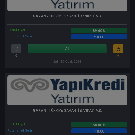
GARAN
- TÜRKİYE GARANTİ BANKASI A.Ş.
Hedef Fiyat
89.00 ₺
Potansiyel Getiri
%0.00
Al
0
0
Salı, 16 Ocak 2024
GARAN
- TÜRKİYE GARANTİ BANKASI A.Ş.
Hedef Fiyat
68.00 ₺
Potansiyel Getiri
%0.00