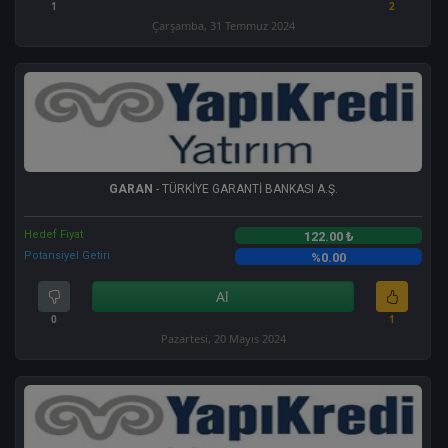
1
2
Çarşamba, 31 Temmuz 2024
GARAN
- TÜRKİYE GARANTİ BANKASI A.Ş.
Hedef Fiyat
122.00 ₺
Potansiyel Getiri
%0.00
Al
0
1
Pazartesi, 20 Mayıs 2024