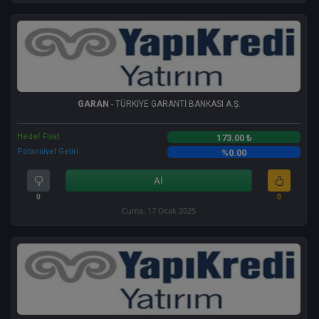
GARAN
- TÜRKİYE GARANTİ BANKASI A.Ş.
Hedef Fiyat
173.00 ₺
Potansiyel Getiri
%0.00
Al
0
0
Cuma, 17 Ocak 2025