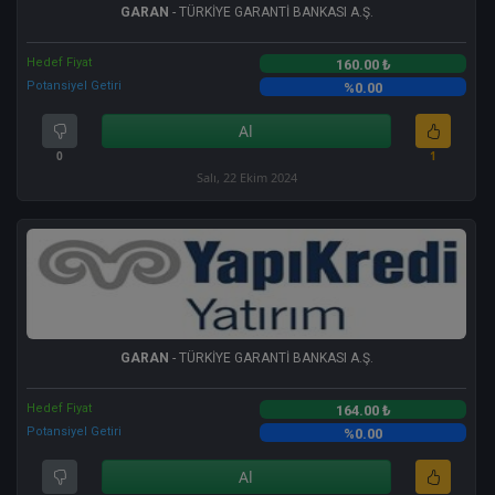
GARAN
- TÜRKİYE GARANTİ BANKASI A.Ş.
Hedef Fiyat
160.00 ₺
Potansiyel Getiri
%0.00
Al
0
1
Salı, 22 Ekim 2024
GARAN
- TÜRKİYE GARANTİ BANKASI A.Ş.
Hedef Fiyat
164.00 ₺
Potansiyel Getiri
%0.00
Al