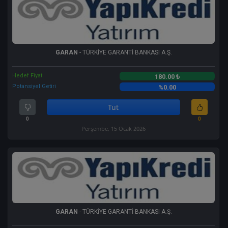
GARAN
- TÜRKİYE GARANTİ BANKASI A.Ş.
Hedef Fiyat
180.00 ₺
Potansiyel Getiri
%0.00
Tut
0
0
Perşembe, 15 Ocak 2026
GARAN
- TÜRKİYE GARANTİ BANKASI A.Ş.