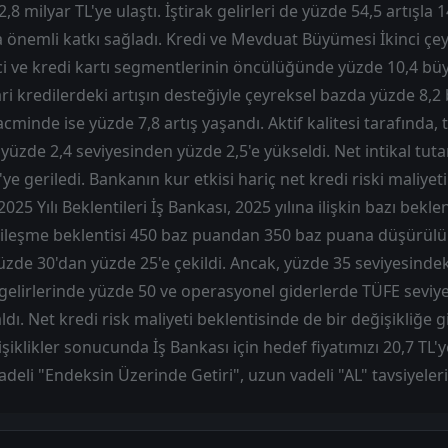
,8 milyar TL'ye ulaştı. İştirak gelirleri de yüzde 54,5 artışla 
a önemli katkı sağladı. Kredi ve Mevduat Büyümesi İkinci çe
ci ve kredi kartı segmentlerinin öncülüğünde yüzde 10,4 bü
cari kredilerdeki artışın desteğiyle çeyreksel bazda yüzde 8
inde ise yüzde 7,8 artış yaşandı. Aktif kalitesi tarafında, t
 yüzde 2,4 seviyesinden yüzde 2,5'e yükseldi. Net intikal tutar
'ye geriledi. Bankanın kur etkisi hariç net kredi riski maliye
025 Yılı Beklentileri İş Bankası, 2025 yılına ilişkin bazı beklent
iyileşme beklentisi 450 baz puandan 350 baz puana düşürül
 yüzde 30'dan yüzde 25'e çekildi. Ancak, yüzde 35 seviyesind
elirlerinde yüzde 50 ve operasyonel giderlerde TÜFE seviye
aldı. Net kredi risk maliyeti beklentisinde de bir değişikliğe g
iklikler sonucunda İş Bankası için hedef fiyatımızı 20,7 TL'ye
vadeli "Endeksin Üzerinde Getiri", uzun vadeli "AL" tavsiyele