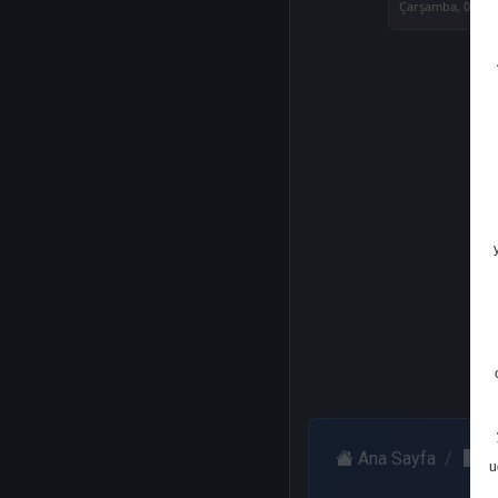
Çarşamba, 06 Ağ
Ana Sayfa
V
u