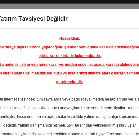
atırım Tavsiyesi Değildir.
del
Hisse
Öne
Raporlar
Partnerlerimi
y
Karşılaştır
Çıkanlar
Hoşgeldiniz
Sermaye piyasalarında yapacağınız işlemler sonucunda kar elde edebileceğini
gibi zarar riskiniz de bulunmaktadır.
Bu nedenle, işlem yapmaya karar vermeden önce, piyasada karşılaşabileceğini
iskleri anlamanız, mali durumunuzu ve kısıtlarınızı dikkate alarak karar vermen
gerekmektedir.
KİYE İŞ
A.Ş.
Bu internet sitesindeki tüm sayfalarda veya bağlı sosyal medya hesaplarında yer al
20.70 ₺
ücretsiz temel/teknik analiz sonucu ortaya çıkan hisse senedi hedef fiyatları, model
%0.00
En Yüksek Tahmi
portföyler, hisse önerileri ve açıklamalar kesinlikle yatırım danışmanlığı kapsamınd
Ortalama Fiyat
değildir. Yatırım danışmanlığı hizmeti, SPK tarafından yetkilendirilmiş kuruluşlar
Tahmini
tarafından kişilerin risk ve getiri tercihleri dikkate alınarak kişiye Özel sunulmaktadır
1
En Düşük Tahmi