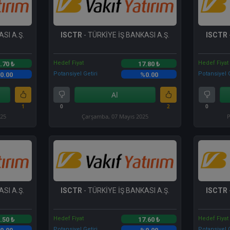
SI A.Ş.
ISCTR
- TÜRKİYE İŞ BANKASI A.Ş.
ISCTR
Hedef Fiyat
Hedef Fiyat
.70 ₺
17.80 ₺
Potansiyel Getiri
Potansiyel G
0.00
%0.00
Al
1
0
2
0
025
Çarşamba, 07 Mayıs 2025
P
SI A.Ş.
ISCTR
- TÜRKİYE İŞ BANKASI A.Ş.
ISCTR
Hedef Fiyat
Hedef Fiyat
.50 ₺
17.60 ₺
Potansiyel Getiri
Potansiyel G