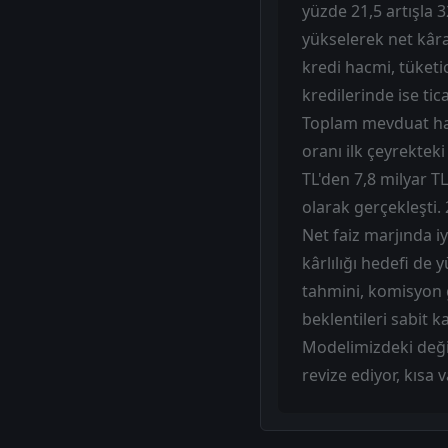
yüzde 21,5 artışla 32
yükselerek net kâr
kredi hacmi, tüketi
kredilerinde ise ti
Toplam mevduat hacm
oranı ilk çeyrekteki
TL'den 7,8 milyar TL
olarak gerçekleşti. 2
Net faiz marjında 
kârlılığı hedefi de
tahmini, komisyon g
beklentileri sabit k
Modelimizdeki değiş
revize ediyor, kısa 