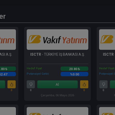
er
SI A.Ş.
ISCTR
- TÜRKİYE İŞ BANKASI A.Ş.
ISCTR
Hedef Fiyat
Hedef Fiyat
.80 ₺
20.80 ₺
Potansiyel Getiri
Potansiyel G
52.47
%0.00
Al
0
0
0
0
Çarşamba, 06 Mayıs 2026