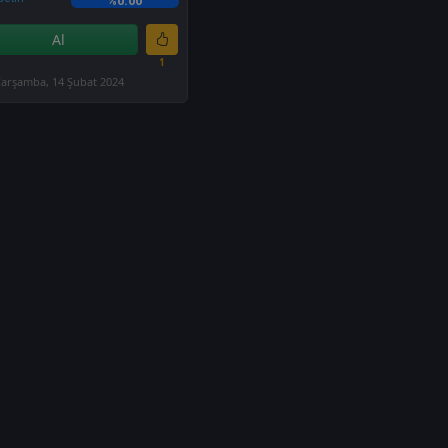
%0.00
Al
1
arşamba, 14 Şubat 2024