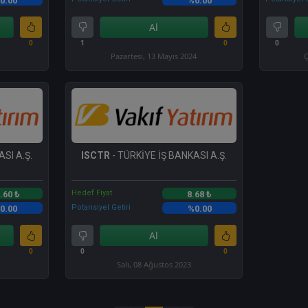
0.00
%0.00
Al
0
1
0
0
Pazartesi, 13 Mayıs 2024
Ç
SI A.Ş.
ISCTR
- TÜRKİYE İŞ BANKASI A.Ş.
Hedef Fiyat
.60 ₺
8.68 ₺
Potansiyel Getiri
0.00
%0.00
Al
0
0
0
Salı, 08 Ağustos 2023