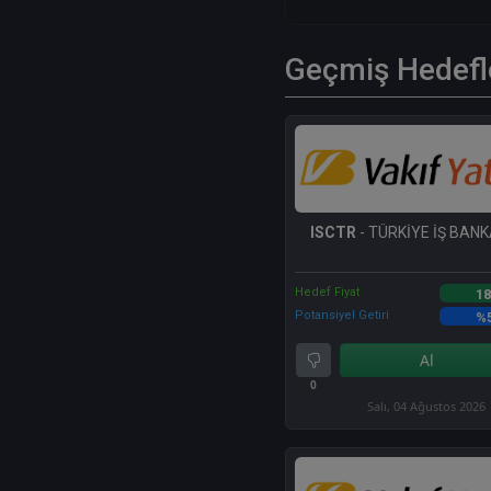
Geçmiş Hedefl
ISCTR
- TÜRKİYE İŞ BANKA
Hedef Fiyat
18
Potansiyel Getiri
%
Al
0
Salı, 04 Ağustos 2026