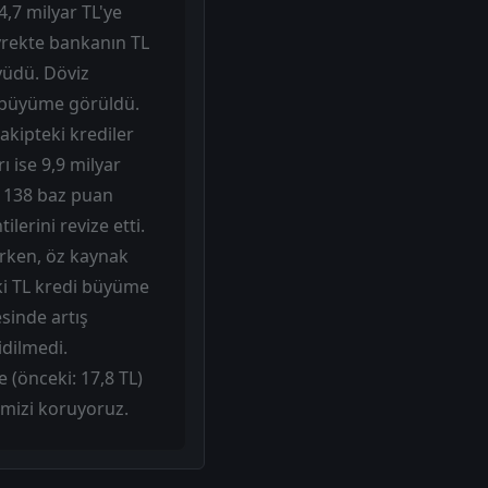
14,7 milyar TL'ye
yrekte bankanın TL
yüdü. Döviz
,2 büyüme görüldü.
akipteki krediler
ı ise 9,9 milyar
ti 138 baz puan
ilerini revize etti.
ürken, öz kaynak
eki TL kredi büyüme
sinde artış
idilmedi.
 (önceki: 17,8 TL)
rimizi koruyoruz.