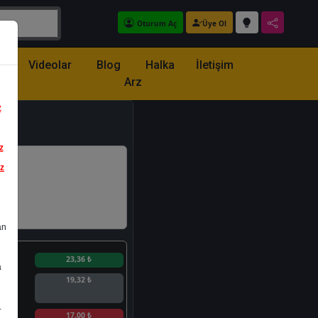
Oturum Aç
Üye Ol
z
Videolar
Blog
Halka
İletişim
Arz
z
z
iz
an
n
23,36 ₺
a
19,32 ₺
.
n
17,00 ₺