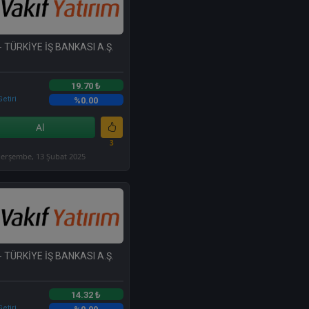
- TÜRKİYE İŞ BANKASI A.Ş.
19.70 ₺
etiri
%0.00
Al
3
erşembe, 13 Şubat 2025
- TÜRKİYE İŞ BANKASI A.Ş.
14.32 ₺
etiri