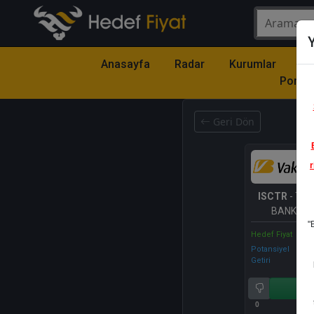
Y
Anasayfa
Radar
Kurumlar
Mo
Portfö
Geri Dön
r
ISCTR
- TÜR
BANKASI 
"
Hedef Fiyat
Potansiyel
Getiri
Al
0