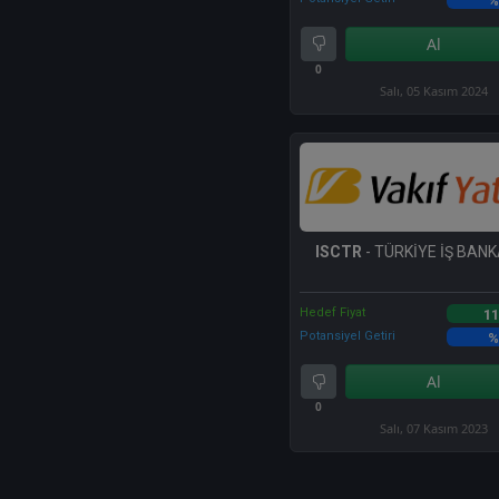
%
Al
0
Salı, 05 Kasım 2024
ISCTR
- TÜRKİYE İŞ BANKA
Hedef Fiyat
11
Potansiyel Getiri
%
Al
0
Salı, 07 Kasım 2023