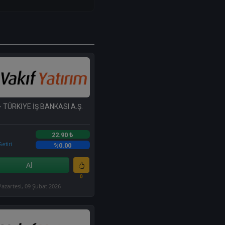
- TÜRKİYE İŞ BANKASI A.Ş.
22.90 ₺
etiri
%0.00
Al
0
Pazartesi, 09 Şubat 2026