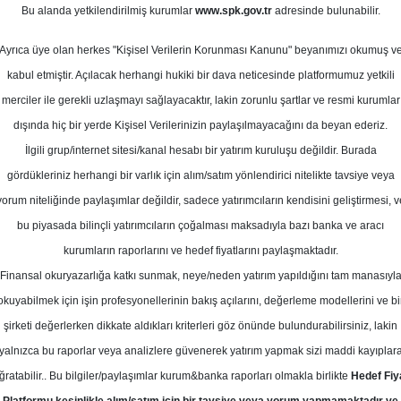
ustos 2025
Bu alanda yetkilendirilmiş kurumlar
www.spk.gov.tr
adresinde bulunabilir.
Ortalama Getiri
Potansiyeli
Ayrıca üye olan herkes "Kişisel Verilerin Korunması Kanunu" beyanımızı okumuş v
kabul etmiştir. Açılacak herhangi hukiki bir dava neticesinde platformumuz yetkili
merciler ile gerekli uzlaşmayı sağlayacaktır, lakin zorunlu şartlar ve resmi kurumlar
Al
Tut
dışında hiç bir yerde Kişisel Verilerinizin paylaşılmayacağını da beyan ederiz.
İlgili grup/internet sitesi/kanal hesabı bir yatırım kuruluşu değildir. Burada
10
1
Kurum Sayısı
gördükleriniz herhangi bir varlık için alım/satım yönlendirici nitelikte tavsiye veya
21
Tavsiye Yok
yorum niteliğinde paylaşımlar değildir, sadece yatırımcıların kendisini geliştirmesi, v
bu piyasada bilinçli yatırımcıların çoğalması maksadıyla bazı banka ve aracı
1
kurumların raporlarını ve hedef fiyatlarını paylaşmaktadır.
Finansal okuryazarlığa katkı sunmak, neye/neden yatırım yapıldığını tam manasıyl
okuyabilmek için işin profesyonellerinin bakış açılarını, değerleme modellerini ve bi
Çarşamba, 06 Ağustos 2025
şirketi değerlerken dikkate aldıkları kriterleri göz önünde bulundurabilirsiniz, lakin
yalnızca bu raporlar veya analizlere güvenerek yatırım yapmak sizi maddi kayıplar
akıf Yatırım
ISCTR
Hedef Fiyat
ğratabilir.. Bu bilgiler/paylaşımlar kurum&banka raporları olmakla birlikte
Hedef Fiy