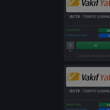
ISCTR
- TÜRKİYE İŞ BANKA
Hedef Fiyat
20
Potansiyel Getiri
%
Al
0
Çarşamba, 06 Ağustos 2
ISCTR
- TÜRKİYE İŞ BANKA
Hedef Fiyat
16
Potansiyel Getiri