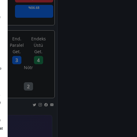
%56.68
e
End.
Endeks
Paralel
Üstü
Get.
Get.
3
4
Nötr
e
2
a
r
a
at