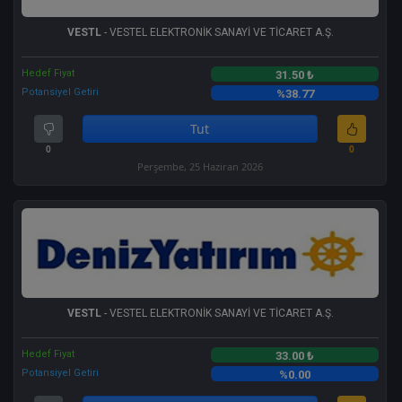
VESTL
- VESTEL ELEKTRONİK SANAYİ VE TİCARET A.Ş.
Hedef Fiyat
31.50 ₺
Potansiyel Getiri
%38.77
Tut
0
0
Perşembe, 25 Haziran 2026
VESTL
- VESTEL ELEKTRONİK SANAYİ VE TİCARET A.Ş.
Hedef Fiyat
33.00 ₺
Potansiyel Getiri
%0.00