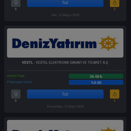
Tut
0
0
Salı, 12 Mayıs 2026
VESTL
- VESTEL ELEKTRONİK SANAYİ VE TİCARET A.Ş.
Hedef Fiyat
36.00 ₺
Potansiyel Getiri
%0.00
Tut
0
0
Perşembe, 12 Mart 2026