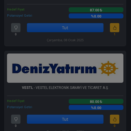
Hedef Fiyat
87.00 ₺
Potansiyel Getiri
%0.00
Tut
0
1
Çarşamba, 08 Ocak 2025
VESTL
- VESTEL ELEKTRONİK SANAYİ VE TİCARET A.Ş.
Hedef Fiyat
80.00 ₺
Potansiyel Getiri
%0.00
Tut
0
0