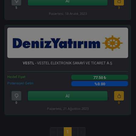
Al
5
3
Pazartesi, 18 Aralık 2023
VESTL
- VESTEL ELEKTRONİK SANAYİ VE TİCARET A.Ş.
Hedef Fiyat
77.50 ₺
Potansiyel Getiri
%0.00
Al
0
0
Pazartesi, 21 Ağustos 2023
«
‹
1
›
»