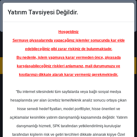
Yatırım Tavsiyesi Değildir.
Şimdi uygulamayı indirin!
Hoşgeldiniz
Sermaye piyasalarında yapacağınız işlemler sonucunda kar elde
edebileceğiniz gibi zarar riskiniz de bulunmaktadır.
Bu nedenle, işlem yapmaya karar vermeden önce, piyasada
karşılaşabileceğiniz riskleri anlamanız, mali durumunuzu ve
kısıtlarınızı dikkate alarak karar vermeniz gerekmektedir.
Geri Dön
"Bu internet sitesindeki tüm sayfalarda veya bağlı sosyal medya
hesaplarında yer alan ücretsiz temel/teknik analiz sonucu ortaya çıkan
hisse senedi hedef fiyatları, model portföyler, hisse önerileri ve
açıklamalar kesinlikle yatırım danışmanlığı kapsamında değildir. Yatırım
VESTL
- VESTEL ELEKTRONİK
SANAYİ VE TİCARET A.Ş.
danışmanlığı hizmeti, SPK tarafından yetkilendirilmiş kuruluşlar
Hedef Fiyat
77.50 ₺
tarafından kişilerin risk ve getiri tercihleri dikkate alınarak kişiye Özel