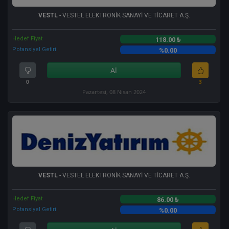
VESTL
- VESTEL ELEKTRONİK SANAYİ VE TİCARET A.Ş.
Hedef Fiyat
118.00 ₺
Potansiyel Getiri
%0.00
Al
0
3
Pazartesi, 08 Nisan 2024
VESTL
- VESTEL ELEKTRONİK SANAYİ VE TİCARET A.Ş.
Hedef Fiyat
86.00 ₺
Potansiyel Getiri
%0.00