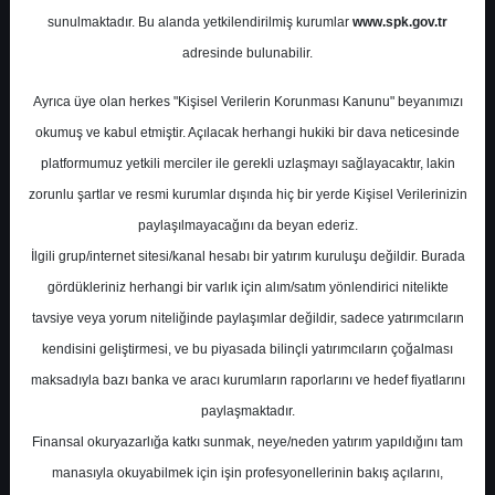
Potansiyel
%0.00
sunulmaktadır. Bu alanda yetkilendirilmiş kurumlar
www.spk.gov.tr
Getiri
adresinde bulunabilir.
Al
0
0
Ayrıca üye olan herkes "Kişisel Verilerin Korunması Kanunu" beyanımızı
Pazartesi, 21 Ağustos 2023
okumuş ve kabul etmiştir. Açılacak herhangi hukiki bir dava neticesinde
platformumuz yetkili merciler ile gerekli uzlaşmayı sağlayacaktır, lakin
zorunlu şartlar ve resmi kurumlar dışında hiç bir yerde Kişisel Verilerinizin
paylaşılmayacağını da beyan ederiz.
İlgili grup/internet sitesi/kanal hesabı bir yatırım kuruluşu değildir. Burada
gördükleriniz herhangi bir varlık için alım/satım yönlendirici nitelikte
tavsiye veya yorum niteliğinde paylaşımlar değildir, sadece yatırımcıların
En Yüksek Tahmin
35,00 ₺
kendisini geliştirmesi, ve bu piyasada bilinçli yatırımcıların çoğalması
Ortalama Fiyat Tahmini
33,25 ₺
maksadıyla bazı banka ve aracı kurumların raporlarını ve hedef fiyatlarını
En Düşük Tahmin
31,50 ₺
paylaşmaktadır.
Ortalama Getiri Potansiyeli
%46.48
Finansal okuryazarlığa katkı sunmak, neye/neden yatırım yapıldığını tam
manasıyla okuyabilmek için işin profesyonellerinin bakış açılarını,