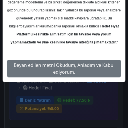
değerleme modellerini ve bir şirketi değerlerken dikkate aldıkları kriterleri
Kurum Sayısı
göz önünde bulundurabilirsiniz, lakin yalnızca bu raporlar veya analizlere
2
güvenerek yatırım yapmak sizi maddi kayıplara uğratabilir.. Bu
Tut
bilgiler/paylaşımlar kurum&banka raporları olmakla birlikte
Hedef Fiyat
Platformu kesinlikle alım/satım için bir tavsiye veya yorum
2
yapmamaktadır ve yine kesinlikle tavsiye niteliği taşımamaktadır.
"
Pazartesi, 21 Ağustos 2023
Beyan edilen metni Okudum, Anladım ve Kabul
ediyorum.
Ana Sayfa
Deniz Yatırım
VESTL
Hedef Fiyat
Deniz Yatırım
Hedef: 77.50 ₺
Potansiyel: %0.00