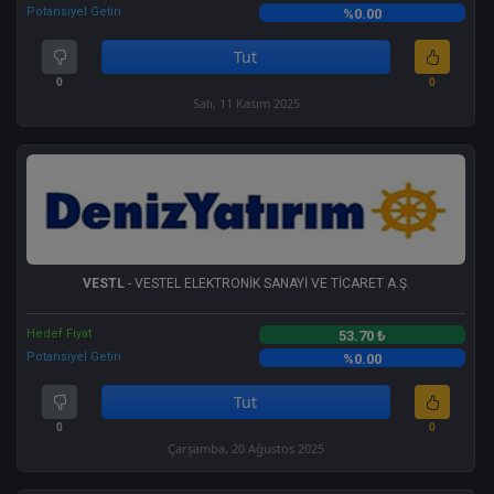
Potansiyel Getiri
%0.00
Tut
0
0
Salı, 11 Kasım 2025
VESTL
- VESTEL ELEKTRONİK SANAYİ VE TİCARET A.Ş.
Hedef Fiyat
53.70 ₺
Potansiyel Getiri
%0.00
Tut
0
0
Çarşamba, 20 Ağustos 2025