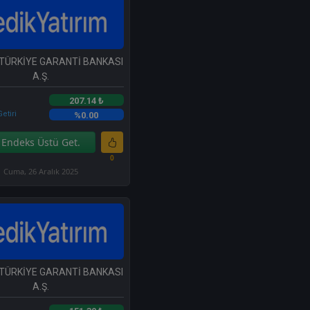
 TÜRKİYE GARANTİ BANKASI
A.Ş.
207.14 ₺
etiri
%0.00
Endeks Üstü Get.
0
Cuma, 26 Aralık 2025
 TÜRKİYE GARANTİ BANKASI
A.Ş.