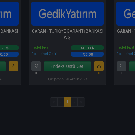
 BANKASI
GARAN
- TÜRKİYE GARANTİ BANKASI
GARAN
-
A.Ş.
Hedef Fiyat
Hedef Fiyat
.80 ₺
80.00 ₺
Potansiyel Getiri
Potansiyel G
0.00
%0.00
Endeks Üstü Get.
0
0
0
0
4
Çarşamba, 20 Aralık 2023
«
‹
1
›
»