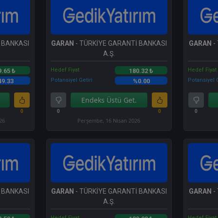
 BANKASI
GARAN
- TÜRKİYE GARANTİ BANKASI
GARAN
-
A.Ş.
Hedef Fiyat
Hedef Fiyat
9.65 ₺
180.32 ₺
Potansiyel Getiri
Potansiyel G
49.33
%0.00
Endeks Üstü Get.
0
0
0
0
26
Perşembe, 16 Nisan 2026
 BANKASI
GARAN
- TÜRKİYE GARANTİ BANKASI
GARAN
-
A.Ş.
Hedef Fiyat
Hedef Fiyat