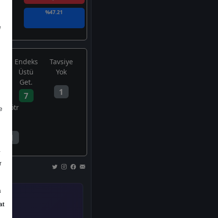
%47.21
e
Endeks
Tavsiye
Üstü
Yok
Get.
1
7
Nötr
e
1
a
r
a
at