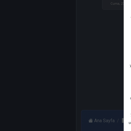
Cuma, 27 Eki
Ana Sayfa
G
u