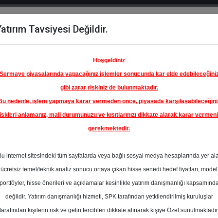
atırım Tavsiyesi Değildir.
del
Hisse
Öne
Raporlar
Partnerlerimi
y
Karşılaştır
Çıkanlar
Hoşgeldiniz
Sermaye piyasalarında yapacağınız işlemler sonucunda kar elde edebileceğini
gibi zarar riskiniz de bulunmaktadır.
Bu nedenle, işlem yapmaya karar vermeden önce, piyasada karşılaşabileceğini
iskleri anlamanız, mali durumunuzu ve kısıtlarınızı dikkate alarak karar vermen
gerekmektedir.
ÜRKİYE
ANKASI
Bu internet sitesindeki tüm sayfalarda veya bağlı sosyal medya hesaplarında yer al
63.25 ₺
ücretsiz temel/teknik analiz sonucu ortaya çıkan hisse senedi hedef fiyatları, model
%0.00
En Yüksek Tahmi
portföyler, hisse önerileri ve açıklamalar kesinlikle yatırım danışmanlığı kapsamınd
Ortalama Fiyat
değildir. Yatırım danışmanlığı hizmeti, SPK tarafından yetkilendirilmiş kuruluşlar
s
Tahmini
t.
tarafından kişilerin risk ve getiri tercihleri dikkate alınarak kişiye Özel sunulmaktadır
0
En Düşük Tahmi