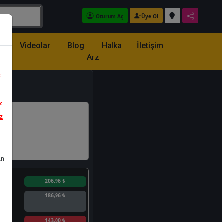
Oturum Aç
Üye Ol
z
Videolar
Blog
Halka
İletişim
Arz
z
z
iz
an
n
206,96 ₺
a
186,96 ₺
.
n
143,00 ₺