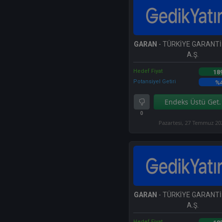
GARAN
- TÜRKİYE GARANTİ
A.Ş.
Hedef Fiyat
18
Potansiyel Getiri
%
Endeks Üstü Get.
0
Pazartesi, 27 Temmuz 20
GARAN
- TÜRKİYE GARANTİ
A.Ş.
Hedef Fiyat