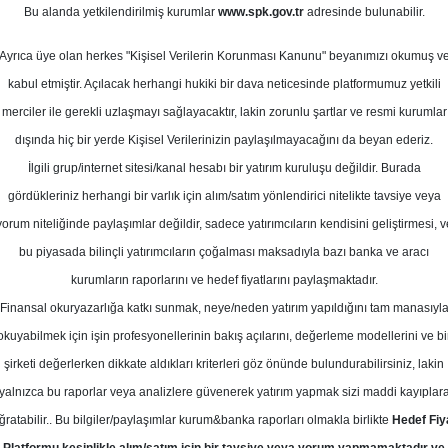
m 2023
Bu alanda yetkilendirilmiş kurumlar
www.spk.gov.tr
adresinde bulunabilir.
Ortalama Getiri
Potansiyeli
Ayrıca üye olan herkes "Kişisel Verilerin Korunması Kanunu" beyanımızı okumuş v
kabul etmiştir. Açılacak herhangi hukiki bir dava neticesinde platformumuz yetkili
merciler ile gerekli uzlaşmayı sağlayacaktır, lakin zorunlu şartlar ve resmi kurumlar
Al
Tut
dışında hiç bir yerde Kişisel Verilerinizin paylaşılmayacağını da beyan ederiz.
İlgili grup/internet sitesi/kanal hesabı bir yatırım kuruluşu değildir. Burada
11
1
Kurum Sayısı
gördükleriniz herhangi bir varlık için alım/satım yönlendirici nitelikte tavsiye veya
21
yorum niteliğinde paylaşımlar değildir, sadece yatırımcıların kendisini geliştirmesi, v
bu piyasada bilinçli yatırımcıların çoğalması maksadıyla bazı banka ve aracı
kurumların raporlarını ve hedef fiyatlarını paylaşmaktadır.
Finansal okuryazarlığa katkı sunmak, neye/neden yatırım yapıldığını tam manasıyl
okuyabilmek için işin profesyonellerinin bakış açılarını, değerleme modellerini ve bi
Cuma, 27 Ekim 2023
şirketi değerlerken dikkate aldıkları kriterleri göz önünde bulundurabilirsiniz, lakin
yalnızca bu raporlar veya analizlere güvenerek yatırım yapmak sizi maddi kayıplar
edik Yatırım
GARAN
Hedef Fiyat
ğratabilir.. Bu bilgiler/paylaşımlar kurum&banka raporları olmakla birlikte
Hedef Fiy