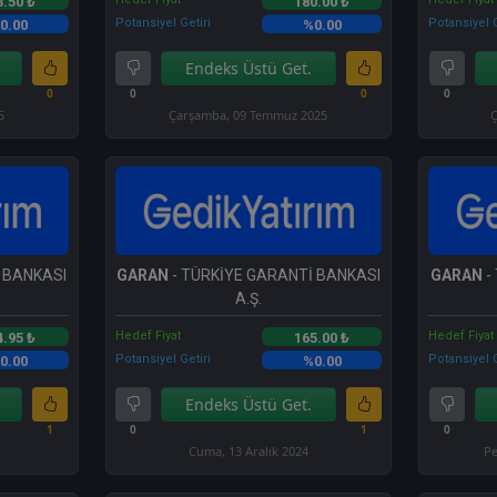
3.50 ₺
180.00 ₺
Potansiyel Getiri
Potansiyel G
0.00
%0.00
Endeks Üstü Get.
0
0
0
0
5
Çarşamba, 09 Temmuz 2025
Ç
 BANKASI
GARAN
- TÜRKİYE GARANTİ BANKASI
GARAN
-
A.Ş.
Hedef Fiyat
Hedef Fiyat
4.95 ₺
165.00 ₺
Potansiyel Getiri
Potansiyel G
0.00
%0.00
Endeks Üstü Get.
1
0
1
0
Cuma, 13 Aralık 2024
Pe