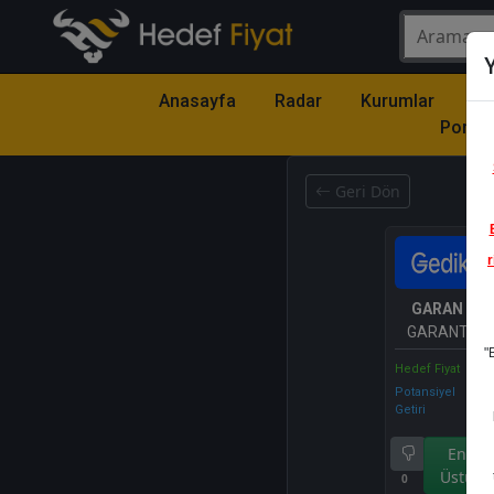
Y
Anasayfa
Radar
Kurumlar
Mo
Portfö
Geri Dön
r
GARAN
- T
GARANTİ B
"
A.Ş.
Hedef Fiyat
Potansiyel
Getiri
Endek
Üstü Ge
0