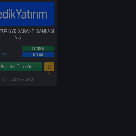
 TÜRKİYE GARANTİ BANKASI
A.Ş.
63.25 ₺
etiri
%0.00
Endeks Üstü Get.
0
Cuma, 27 Ekim 2023