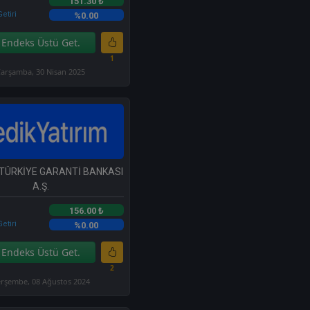
151.30 ₺
etiri
%0.00
Endeks Üstü Get.
1
arşamba, 30 Nisan 2025
 TÜRKİYE GARANTİ BANKASI
A.Ş.
156.00 ₺
etiri
%0.00
Endeks Üstü Get.
2
rşembe, 08 Ağustos 2024