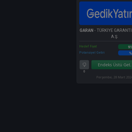
GARAN
- TÜRKİYE GARANTİ
A.Ş.
Hedef Fiyat
91
Potansiyel Getiri
%
Endeks Üstü Get.
0
Perşembe, 28 Mart 202