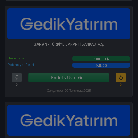
GARAN
- TÜRKİYE GARANTİ BANKASI A.Ş.
Hedef Fiyat
180.00 ₺
Potansiyel Getiri
%0.00
Endeks Üstü Get.
0
0
Çarşamba, 09 Temmuz 2025