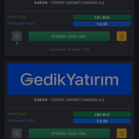
GARAN
- TÜRKİYE GARANTİ BANKASI A.Ş.
Hedef Fiyat
151.30 ₺
Potansiyel Getiri
%0.00
Endeks Üstü Get.
0
1
Çarşamba, 30 Nisan 2025
GARAN
- TÜRKİYE GARANTİ BANKASI A.Ş.
Hedef Fiyat
184.95 ₺
Potansiyel Getiri
%0.00
Endeks Üstü Get.