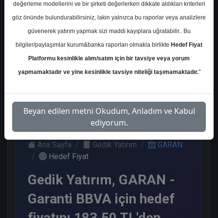
değerleme modellerini ve bir şirketi değerlerken dikkate aldıkları kriterleri
Kurum Sayısı
göz önünde bulundurabilirsiniz, lakin yalnızca bu raporlar veya analizlere
21
güvenerek yatırım yapmak sizi maddi kayıplara uğratabilir.. Bu
Al
Tut
Endeks
Tavsiye
Nötr
bilgiler/paylaşımlar kurum&banka raporları olmakla birlikte
Hedef Fiyat
Üstü
Yok
Platformu kesinlikle alım/satım için bir tavsiye veya yorum
Get.
11
1
1
1
yapmamaktadır ve yine kesinlikle tavsiye niteliği taşımamaktadır.
"
7
Cuma, 26 Aralık 2025
Beyan edilen metni Okudum, Anladım ve Kabul
ediyorum.
Ana Sayfa
Gedik Yatırım
GARAN
Hedef Fiyat
Gedik Yatırım, GARAN -
Garanti BBVA için hedef
fiyatını 183.50 TL'den