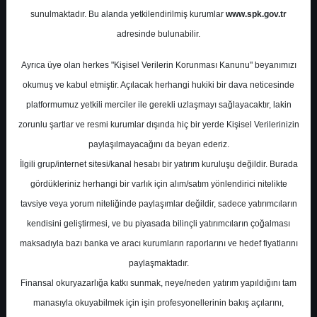
Potansiyel
%0.00
sunulmaktadır. Bu alanda yetkilendirilmiş kurumlar
www.spk.gov.tr
Getiri
adresinde bulunabilir.
Endeks Üstü
Get.
0
0
Ayrıca üye olan herkes "Kişisel Verilerin Korunması Kanunu" beyanımızı
Cuma, 26 Aralık 2025
okumuş ve kabul etmiştir. Açılacak herhangi hukiki bir dava neticesinde
platformumuz yetkili merciler ile gerekli uzlaşmayı sağlayacaktır, lakin
zorunlu şartlar ve resmi kurumlar dışında hiç bir yerde Kişisel Verilerinizin
paylaşılmayacağını da beyan ederiz.
İlgili grup/internet sitesi/kanal hesabı bir yatırım kuruluşu değildir. Burada
gördükleriniz herhangi bir varlık için alım/satım yönlendirici nitelikte
tavsiye veya yorum niteliğinde paylaşımlar değildir, sadece yatırımcıların
En Yüksek Tahmin
206,96 ₺
kendisini geliştirmesi, ve bu piyasada bilinçli yatırımcıların çoğalması
Ortalama Fiyat Tahmini
186,96 ₺
maksadıyla bazı banka ve aracı kurumların raporlarını ve hedef fiyatlarını
En Düşük Tahmin
143,00 ₺
paylaşmaktadır.
Ortalama Getiri Potansiyeli
%46.29
Finansal okuryazarlığa katkı sunmak, neye/neden yatırım yapıldığını tam
manasıyla okuyabilmek için işin profesyonellerinin bakış açılarını,