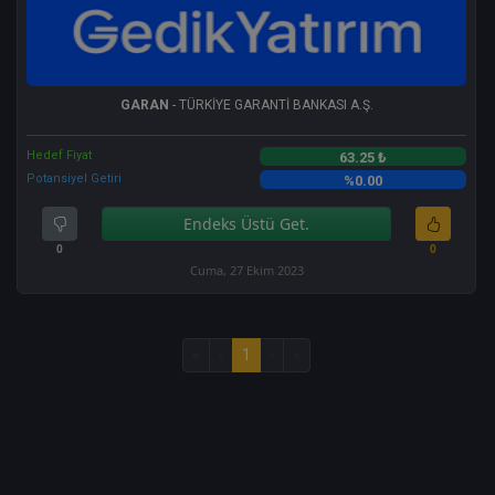
GARAN
- TÜRKİYE GARANTİ BANKASI A.Ş.
Hedef Fiyat
63.25 ₺
Potansiyel Getiri
%0.00
Endeks Üstü Get.
0
0
Cuma, 27 Ekim 2023
«
‹
1
›
»