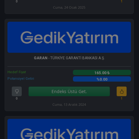
0
1
Cuma, 24 Ocak 2025
GARAN
- TÜRKİYE GARANTİ BANKASI A.Ş.
Hedef Fiyat
165.00 ₺
Potansiyel Getiri
%0.00
Endeks Üstü Get.
0
1
Cuma, 13 Aralık 2024