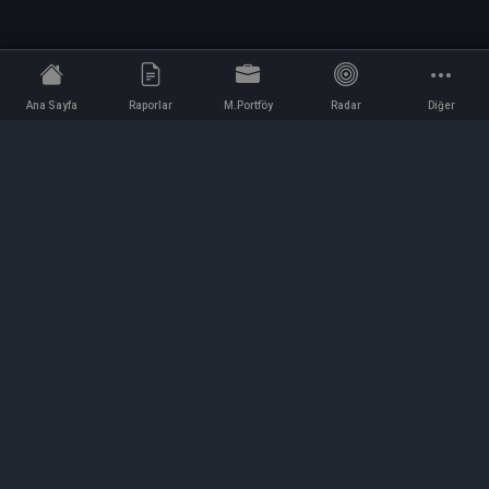
Ana Sayfa
Raporlar
M.Portföy
Radar
Diğer
İletişim