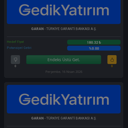
GARAN
- TÜRKİYE GARANTİ BANKASI A.Ş.
Hedef Fiyat
180.32 ₺
Potansiyel Getiri
%0.00
Endeks Üstü Get.
0
0
Perşembe, 16 Nisan 2026
GARAN
- TÜRKİYE GARANTİ BANKASI A.Ş.