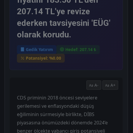
207.14 TL'ye revize
ederken tavsiyesini 'EÜG'
olarak korudu.
Gedik Yatırım
Hedef: 207.14 ₺
Potansiyel: %0.00
A-
A+
CDS priminin 2018 öncesi seviyelere
gerilemesi ve enflasyondaki düşüş
eğiliminin sürmesiyle birlikte, DİBS
piyasasına önümüzdeki dönemde 2024’e
benzer ölçekte yabancı giriş potansiyeli