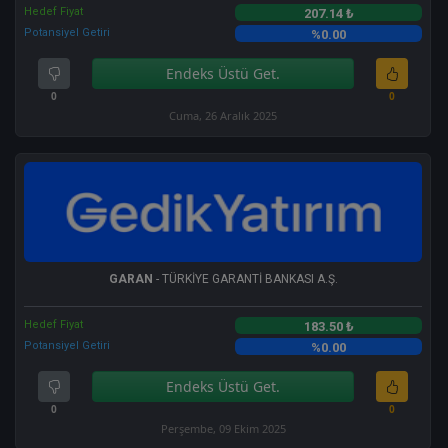
Hedef Fiyat
207.14 ₺
Potansiyel Getiri
%0.00
Endeks Üstü Get.
0
0
Cuma, 26 Aralık 2025
GARAN
- TÜRKİYE GARANTİ BANKASI A.Ş.
Hedef Fiyat
183.50 ₺
Potansiyel Getiri
%0.00
Endeks Üstü Get.
0
0
Perşembe, 09 Ekim 2025