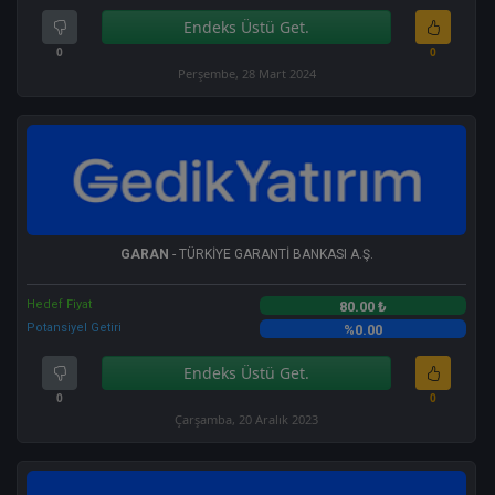
Endeks Üstü Get.
0
0
Perşembe, 28 Mart 2024
GARAN
- TÜRKİYE GARANTİ BANKASI A.Ş.
Hedef Fiyat
80.00 ₺
Potansiyel Getiri
%0.00
Endeks Üstü Get.
0
0
Çarşamba, 20 Aralık 2023