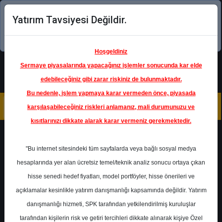
Yatırım Tavsiyesi Değildir.
Şimdi uygulamayı indirin!
Hoşgeldiniz
Sermaye piyasalarında yapacağınız işlemler sonucunda kar elde
edebileceğiniz gibi zarar riskiniz de bulunmaktadır.
Bu nedenle, işlem yapmaya karar vermeden önce, piyasada
karşılaşabileceğiniz riskleri anlamanız, mali durumunuzu ve
kısıtlarınızı dikkate alarak karar vermeniz gerekmektedir.
Geri Dön
"Bu internet sitesindeki tüm sayfalarda veya bağlı sosyal medya
hesaplarında yer alan ücretsiz temel/teknik analiz sonucu ortaya çıkan
hisse senedi hedef fiyatları, model portföyler, hisse önerileri ve
açıklamalar kesinlikle yatırım danışmanlığı kapsamında değildir. Yatırım
GARAN
- TÜRKİYE GARANTİ
BANKASI A.Ş.
danışmanlığı hizmeti, SPK tarafından yetkilendirilmiş kuruluşlar
Hedef Fiyat
207.14 ₺
tarafından kişilerin risk ve getiri tercihleri dikkate alınarak kişiye Özel