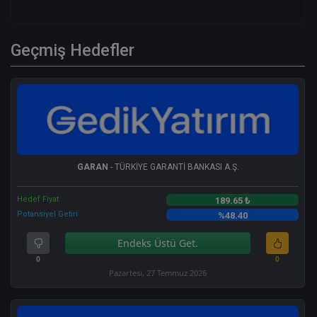
Geçmiş Hedefler
GARAN
- TÜRKİYE GARANTİ BANKASI A.Ş.
Hedef Fiyat
189.65 ₺
Potansiyel Getiri
%48.40
Endeks Üstü Get.
0
0
Pazartesi, 27 Temmuz 2026