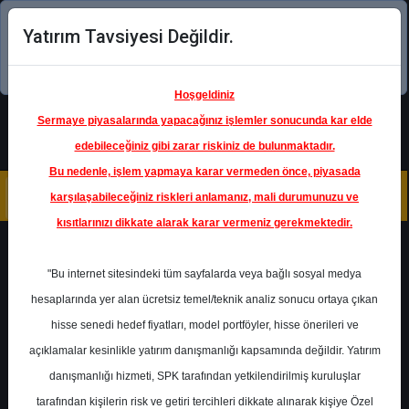
Yatırım Tavsiyesi Değildir.
Şimdi uygulamayı indirin!
Hoşgeldiniz
Sermaye piyasalarında yapacağınız işlemler sonucunda kar elde
edebileceğiniz gibi zarar riskiniz de bulunmaktadır.
Bu nedenle, işlem yapmaya karar vermeden önce, piyasada
karşılaşabileceğiniz riskleri anlamanız, mali durumunuzu ve
kısıtlarınızı dikkate alarak karar vermeniz gerekmektedir.
Geri Dön
"Bu internet sitesindeki tüm sayfalarda veya bağlı sosyal medya
hesaplarında yer alan ücretsiz temel/teknik analiz sonucu ortaya çıkan
hisse senedi hedef fiyatları, model portföyler, hisse önerileri ve
açıklamalar kesinlikle yatırım danışmanlığı kapsamında değildir. Yatırım
AKBNK
- AKBANK T.A.Ş.
danışmanlığı hizmeti, SPK tarafından yetkilendirilmiş kuruluşlar
Hedef Fiyat
85.40 ₺
tarafından kişilerin risk ve getiri tercihleri dikkate alınarak kişiye Özel