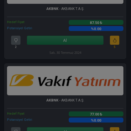
AKBNK
- AKBANK T.A.Ş.
Hedef Fiyat
87.50 ₺
Potansiyel Getiri
%0.00
Al
2
5
Salı, 30 Temmuz 2024
AKBNK
- AKBANK T.A.Ş.
Hedef Fiyat
77.00 ₺
Potansiyel Getiri
%0.00