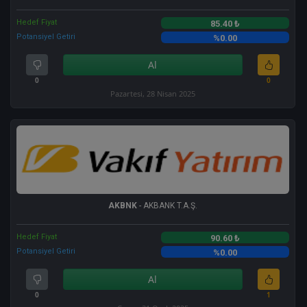
Hedef Fiyat
85.40 ₺
Potansiyel Getiri
%0.00
Al
0
0
Pazartesi, 28 Nisan 2025
AKBNK
- AKBANK T.A.Ş.
Hedef Fiyat
90.60 ₺
Potansiyel Getiri
%0.00
Al
0
1