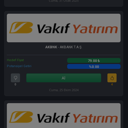
Cuma, 31 Ocak 2025
AKBNK
- AKBANK T.A.Ş.
Hedef Fiyat
79.00 ₺
Potansiyel Getiri
%0.00
Al
0
4
Cuma, 25 Ekim 2024