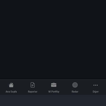
Ana Sayfa
Raporlar
M.Portföy
Radar
Diğer