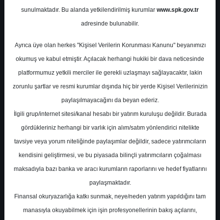
Potansiyel
%0.00
sunulmaktadır. Bu alanda yetkilendirilmiş kurumlar
www.spk.gov.tr
Getiri
adresinde bulunabilir.
Al
0
0
Ayrıca üye olan herkes "Kişisel Verilerin Korunması Kanunu" beyanımızı
Pazartesi, 28 Nisan 2025
okumuş ve kabul etmiştir. Açılacak herhangi hukiki bir dava neticesinde
platformumuz yetkili merciler ile gerekli uzlaşmayı sağlayacaktır, lakin
zorunlu şartlar ve resmi kurumlar dışında hiç bir yerde Kişisel Verilerinizin
paylaşılmayacağını da beyan ederiz.
İlgili grup/internet sitesi/kanal hesabı bir yatırım kuruluşu değildir. Burada
gördükleriniz herhangi bir varlık için alım/satım yönlendirici nitelikte
tavsiye veya yorum niteliğinde paylaşımlar değildir, sadece yatırımcıların
En Yüksek Tahmin
114,20 ₺
kendisini geliştirmesi, ve bu piyasada bilinçli yatırımcıların çoğalması
Ortalama Fiyat Tahmini
96,48 ₺
maksadıyla bazı banka ve aracı kurumların raporlarını ve hedef fiyatlarını
En Düşük Tahmin
82,00 ₺
paylaşmaktadır.
Ortalama Getiri Potansiyeli
%43.78
Finansal okuryazarlığa katkı sunmak, neye/neden yatırım yapıldığını tam
manasıyla okuyabilmek için işin profesyonellerinin bakış açılarını,