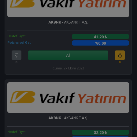
AKBNK
- AKBANK T.A.Ş.
Hedef Fiyat
41.20 ₺
Potansiyel Getiri
%0.00
Al
0
0
Cuma, 27 Ekim 2023
AKBNK
- AKBANK T.A.Ş.
Hedef Fiyat
32.20 ₺