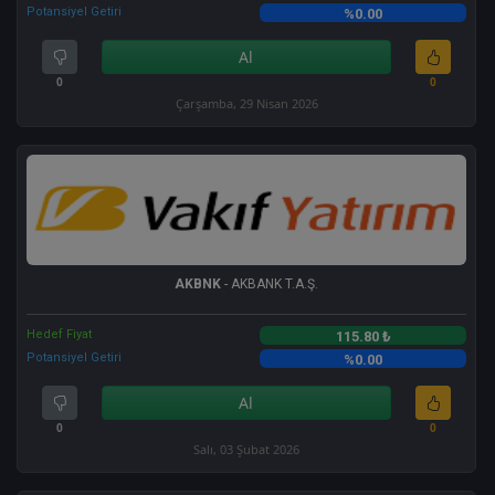
Potansiyel Getiri
%0.00
Al
0
0
Çarşamba, 29 Nisan 2026
AKBNK
- AKBANK T.A.Ş.
Hedef Fiyat
115.80 ₺
Potansiyel Getiri
%0.00
Al
0
0
Salı, 03 Şubat 2026