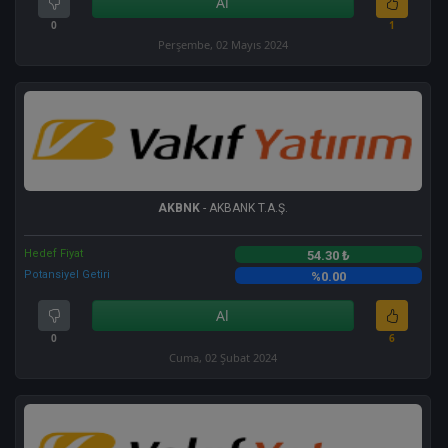
Al
0
1
Perşembe, 02 Mayıs 2024
AKBNK
- AKBANK T.A.Ş.
Hedef Fiyat
54.30 ₺
Potansiyel Getiri
%0.00
Al
0
6
Cuma, 02 Şubat 2024