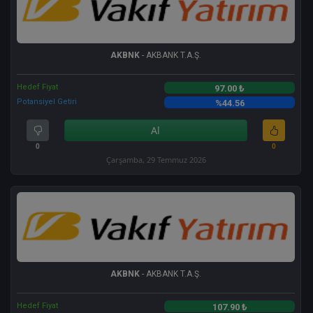
AKBNK
- AKBANK T.A.Ş.
Hedef Fiyat
97.00 ₺
Potansiyel Getiri
%44.56
Al
0
0
Çarşamba, 29 Temmuz 2026
AKBNK
- AKBANK T.A.Ş.
Hedef Fiyat
107.90 ₺