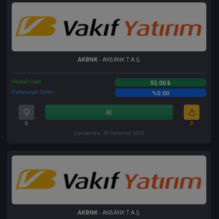
AKBNK
- AKBANK T.A.Ş.
Hedef Fiyat
92.00 ₺
Potansiyel Getiri
%0.00
Al
0
0
Çarşamba, 30 Temmuz 2025
AKBNK
- AKBANK T.A.Ş.