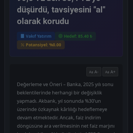
düşürdü, tavsiyesini "al"
olarak korudu
Vakıf Yatırım
Hedef: 85.40 ₺
Potansiyel: %0.00
A-
A+
Değerleme ve Öneri – Banka, 2025 yılı sonu
beklentilerinde herhangi bir değişiklik
yapmadı. Akbank, yıl sonunda %30’un
üzerinde özkaynak kârlılığı hedeflemeye
devam etmektedir. Ancak, faiz indirim
döngüsüne ara verilmesinin net faiz marjını