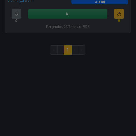
Potansiyel Getiri
%0.00
Al
0
0
Perşembe, 27 Temmuz 2023
«
‹
1
›
»