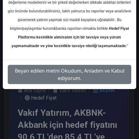
değerleme modellerini ve bir şirketi değerlerken dikkate aldıkları kriterleri
Kurum Sayısı
göz önünde bulundurabilirsiniz, lakin yalnızca bu raporlar veya analizlere
22
güvenerek yatırım yapmak sizi maddi kayıplara uğratabilir.. Bu
Al
Tut
Endeks
Tavsiye
Nötr
bilgiler/paylaşımlar kurum&banka raporları olmakla birlikte
Hedef Fiyat
Üstü
Yok
Get.
Platformu kesinlikle alım/satım için bir tavsiye veya yorum
10
2
1
3
6
yapmamaktadır ve yine kesinlikle tavsiye niteliği taşımamaktadır.
"
Pazartesi, 28 Nisan 2025
Beyan edilen metni Okudum, Anladım ve Kabul
ediyorum.
Ana Sayfa
Vakıf Yatırım
AKBNK
Hedef Fiyat
Vakıf Yatırım, AKBNK-
Akbank için hedef fiyatını
90,6 TL'den 85,4 TL'ye