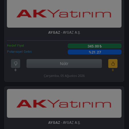
AYGAZ
- AYGAZ A.Ş.
Hedef Fiyat
345.00 ₺
Potansiyel Getiri
%21.27
Nötr
0
0
Çarşamba, 05 Ağustos 2026
AYGAZ
- AYGAZ A.Ş.