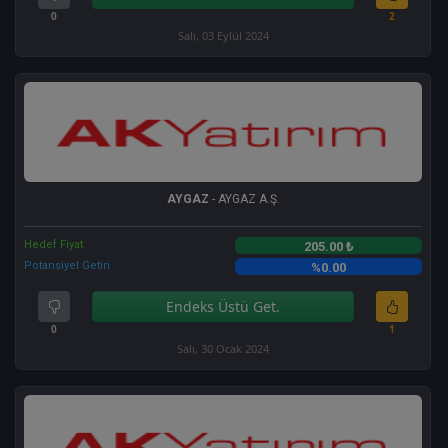
0
2
Salı, 03 Eylül 2024
AYGAZ
- AYGAZ A.Ş.
Hedef Fiyat
205.00 ₺
Potansiyel Getiri
%0.00
Endeks Üstü Get.
0
1
Salı, 30 Ocak 2024