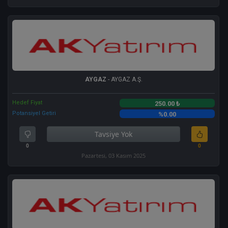
AYGAZ
- AYGAZ A.Ş.
Hedef Fiyat
250.00 ₺
Potansiyel Getiri
%0.00
Tavsiye Yok
0
0
Pazartesi, 03 Kasım 2025