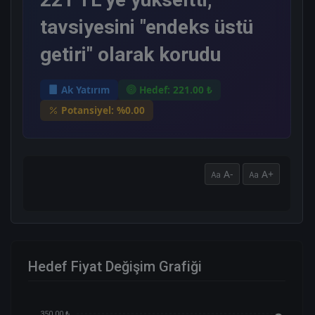
tavsiyesini "endeks üstü
getiri" olarak korudu
Ak Yatırım
Hedef: 221.00 ₺
Potansiyel: %0.00
A-
A+
Hedef Fiyat Değişim Grafiği
350.00 ₺