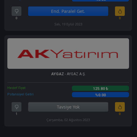
End. Paralel Get.
0
0
Salı, 19 Eylül 2023
AYGAZ
- AYGAZ A.Ş.
Hedef Fiyat
125.80 ₺
Potansiyel Getiri
%0.00
Tavsiye Yok
1
0
Çarşamba, 02 Ağustos 2023