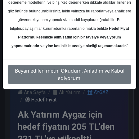
değerleme modellerini ve bir şirketi değerlerken dikkate aldıkları kriterleri
Kurum Sayısı
göz önünde bulundurabilirsiniz, lakin yalnızca bu raporlar veya analizlere
6
güvenerek yatırım yapmak sizi maddi kayıplara uğratabilir.. Bu
Al
Tut
End.
Nötr
bilgiler/paylaşımlar kurum&banka raporları olmakla birlikte
Hedef Fiyat
Paralel
Platformu kesinlikle alım/satım için bir tavsiye veya yorum
Get.
3
1
1
yapmamaktadır ve yine kesinlikle tavsiye niteliği taşımamaktadır.
"
1
Salı, 03 Eylül 2024
Beyan edilen metni Okudum, Anladım ve Kabul
ediyorum.
Ana Sayfa
Ak Yatırım
AYGAZ
Hedef Fiyat
Ak Yatırım Aygaz için
hedef fiyatını 205 TL'den
221 TL'ye yükseltti,