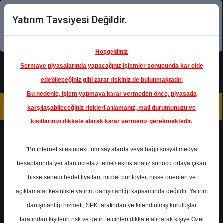
Yatırım Tavsiyesi Değildir.
Şimdi uygulamayı indirin!
Hoşgeldiniz
Sermaye piyasalarında yapacağınız işlemler sonucunda kar elde
edebileceğiniz gibi zarar riskiniz de bulunmaktadır.
Bu nedenle, işlem yapmaya karar vermeden önce, piyasada
karşılaşabileceğiniz riskleri anlamanız, mali durumunuzu ve
kısıtlarınızı dikkate alarak karar vermeniz gerekmektedir.
Geri Dön
"Bu internet sitesindeki tüm sayfalarda veya bağlı sosyal medya
hesaplarında yer alan ücretsiz temel/teknik analiz sonucu ortaya çıkan
hisse senedi hedef fiyatları, model portföyler, hisse önerileri ve
açıklamalar kesinlikle yatırım danışmanlığı kapsamında değildir. Yatırım
AYGAZ
- AYGAZ A.Ş.
danışmanlığı hizmeti, SPK tarafından yetkilendirilmiş kuruluşlar
Hedef Fiyat
221.00 ₺
tarafından kişilerin risk ve getiri tercihleri dikkate alınarak kişiye Özel