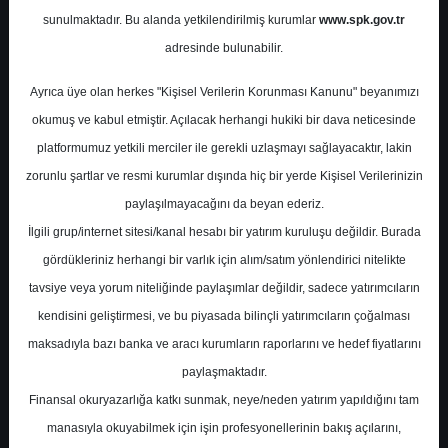
Potansiyel
%0.00
sunulmaktadır. Bu alanda yetkilendirilmiş kurumlar
www.spk.gov.tr
Getiri
adresinde bulunabilir.
Endeks Üstü
Get.
0
2
Ayrıca üye olan herkes "Kişisel Verilerin Korunması Kanunu" beyanımızı
Salı, 03 Eylül 2024
okumuş ve kabul etmiştir. Açılacak herhangi hukiki bir dava neticesinde
platformumuz yetkili merciler ile gerekli uzlaşmayı sağlayacaktır, lakin
zorunlu şartlar ve resmi kurumlar dışında hiç bir yerde Kişisel Verilerinizin
paylaşılmayacağını da beyan ederiz.
İlgili grup/internet sitesi/kanal hesabı bir yatırım kuruluşu değildir. Burada
gördükleriniz herhangi bir varlık için alım/satım yönlendirici nitelikte
tavsiye veya yorum niteliğinde paylaşımlar değildir, sadece yatırımcıların
En Yüksek Tahmin
450,00 ₺
kendisini geliştirmesi, ve bu piyasada bilinçli yatırımcıların çoğalması
Ortalama Fiyat Tahmini
364,23 ₺
maksadıyla bazı banka ve aracı kurumların raporlarını ve hedef fiyatlarını
En Düşük Tahmin
304,00 ₺
paylaşmaktadır.
Ortalama Getiri Potansiyeli
%28.03
Finansal okuryazarlığa katkı sunmak, neye/neden yatırım yapıldığını tam
manasıyla okuyabilmek için işin profesyonellerinin bakış açılarını,