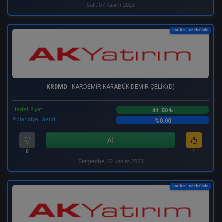
Salı, 07 Kasım 2023
Katılım Endeksinde
KRDMD
- KARDEMİR KARABÜK DEMİR ÇELİK (D)
Hedef Fiyat
41.50 ₺
Potansiyel Getiri
%0.00
Al
0
1
Perşembe, 02 Kasım 2023
Katılım Endeksinde