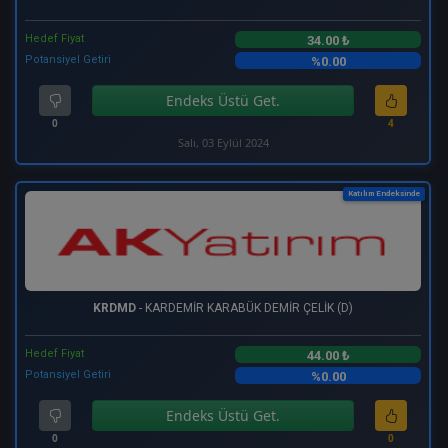
Hedef Fiyat
34.00 ₺
Potansiyel Getiri
%0.00
Endeks Üstü Get.
0
4
Salı, 03 Eylül 2024
Katılım Endeksinde
KRDMD
- KARDEMİR KARABÜK DEMİR ÇELİK (D)
Hedef Fiyat
44.00 ₺
Potansiyel Getiri
%0.00
Endeks Üstü Get.
0
0