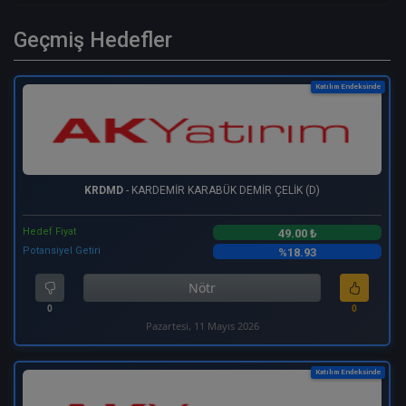
Geçmiş Hedefler
Katılım Endeksinde
KRDMD
- KARDEMİR KARABÜK DEMİR ÇELİK (D)
Hedef Fiyat
49.00 ₺
Potansiyel Getiri
%18.93
Nötr
0
0
Pazartesi, 11 Mayıs 2026
Katılım Endeksinde