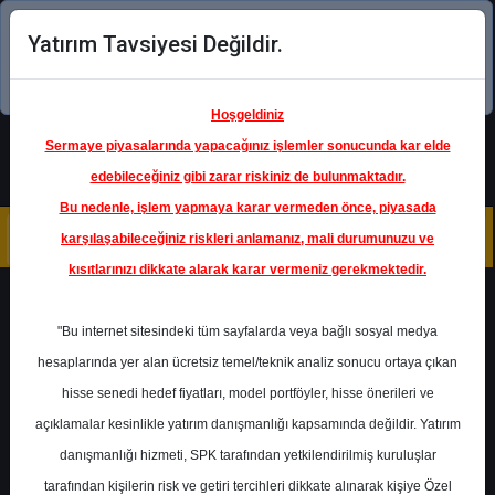
Yatırım Tavsiyesi Değildir.
Şimdi uygulamayı indirin!
Hoşgeldiniz
Sermaye piyasalarında yapacağınız işlemler sonucunda kar elde
edebileceğiniz gibi zarar riskiniz de bulunmaktadır.
Bu nedenle, işlem yapmaya karar vermeden önce, piyasada
karşılaşabileceğiniz riskleri anlamanız, mali durumunuzu ve
kısıtlarınızı dikkate alarak karar vermeniz gerekmektedir.
Geri Dön
"Bu internet sitesindeki tüm sayfalarda veya bağlı sosyal medya
Katılım Endeksinde
hesaplarında yer alan ücretsiz temel/teknik analiz sonucu ortaya çıkan
hisse senedi hedef fiyatları, model portföyler, hisse önerileri ve
açıklamalar kesinlikle yatırım danışmanlığı kapsamında değildir. Yatırım
KRDMD
- KARDEMİR KARABÜK
DEMİR ÇELİK (D)
danışmanlığı hizmeti, SPK tarafından yetkilendirilmiş kuruluşlar
Hedef Fiyat
44.00 ₺
tarafından kişilerin risk ve getiri tercihleri dikkate alınarak kişiye Özel