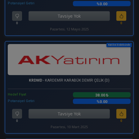
Potansiyel Getiri
%0.00
Tavsiye Yok
0
0
Pazartesi, 12 Mayıs 2025
Katılım Endeksinde
KRDMD
- KARDEMİR KARABÜK DEMİR ÇELİK (D)
Hedef Fiyat
38.00 ₺
Potansiyel Getiri
%0.00
Tavsiye Yok
0
0
Pazartesi, 10 Mart 2025