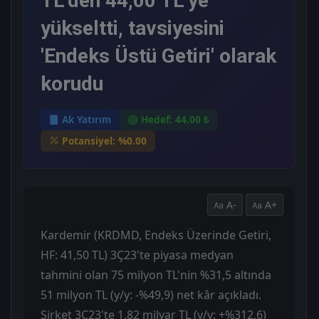
TL'den 44,00 TL'ye
yükseltti, tavsiyesini
'Endeks Üstü Getiri' olarak
korudu
Ak Yatırım
Hedef: 44.00 ₺
Potansiyel: %0.00
A-
A+
Kardemir (KRDMD, Endeks Üzerinde Getiri,
HF: 41,50 TL) 3Ç23'te piyasa medyan
tahmini olan 75 milyon TL'nin %31,5 altında
51 milyon TL (y/y: -%49,9) net kâr açıkladı.
Şirket 3Ç23'te 1,82 milyar TL (y/y: +%312,6)