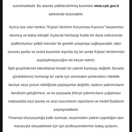
Potansiyel
%0.00
sunulmaktadır. Bu alanda yetkilendirilmiş kurumlar
www.spk.gov.tr
Getiri
adresinde bulunabilir.
Endeks Üstü
Get.
0
0
Ayrıca üye olan herkes "Kişisel Verilerin Korunması Kanunu" beyanımızı
Salı, 07 Kasım 2023
okumuş ve kabul etmiştir. Açılacak herhangi hukiki bir dava neticesinde
platformumuz yetkili merciler ile gerekli uzlaşmayı sağlayacaktır, lakin
zorunlu şartlar ve resmi kurumlar dışında hiç bir yerde Kişisel Verilerinizin
paylaşılmayacağını da beyan ederiz.
İlgili grup/internet sitesi/kanal hesabı bir yatırım kuruluşu değildir. Burada
gördükleriniz herhangi bir varlık için alım/satım yönlendirici nitelikte
tavsiye veya yorum niteliğinde paylaşımlar değildir, sadece yatırımcıların
En Yüksek Tahmin
59,95 ₺
kendisini geliştirmesi, ve bu piyasada bilinçli yatırımcıların çoğalması
Ortalama Fiyat Tahmini
49,54 ₺
maksadıyla bazı banka ve aracı kurumların raporlarını ve hedef fiyatlarını
En Düşük Tahmin
43,00 ₺
paylaşmaktadır.
Ortalama Getiri Potansiyeli
Finansal okuryazarlığa katkı sunmak, neye/neden yatırım yapıldığını tam
%20.25
manasıyla okuyabilmek için işin profesyonellerinin bakış açılarını,