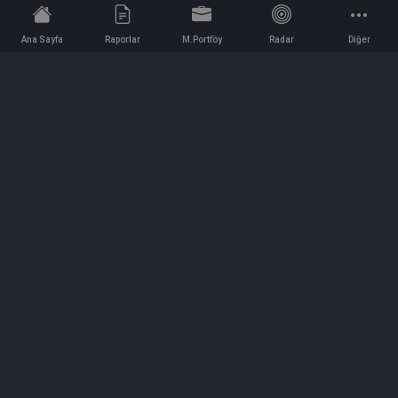
Ana Sayfa
Raporlar
M.Portföy
Radar
Diğer
İletişim
Bilgi ve Reklam için bizimle iletişime geçin!