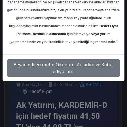
değerleme modellerini ve bir şirketi değerlerken dikkate aldıkları kriterleri
Kurum Sayısı
göz önünde bulundurabilirsiniz, lakin yalnızca bu raporlar veya analizlere
12
güvenerek yatırım yapmak sizi maddi kayıplara uğratabilir.. Bu
Al
Tut
End.
Nötr
bilgiler/paylaşımlar kurum&banka raporları olmakla birlikte
Hedef Fiyat
Paralel
Platformu kesinlikle alım/satım için bir tavsiye veya yorum
Get.
4
4
1
yapmamaktadır ve yine kesinlikle tavsiye niteliği taşımamaktadır.
"
3
Salı, 07 Kasım 2023
Beyan edilen metni Okudum, Anladım ve Kabul
ediyorum.
Ana Sayfa
Ak Yatırım
KRDMD
Hedef Fiyat
Ak Yatırım, KARDEMİR-D
için hedef fiyatını 41,50