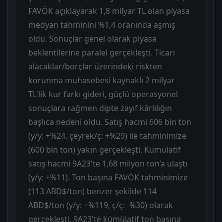
FAVÖK açıklayarak 1,8 milyar TL olan piyasa
medyan tahminini %1,4 oranında aşmış
oldu. Sonuçlar genel olarak piyasa
beklentilerine paralel gerçekleşti. Ticari
alacaklar/borçlar üzerindeki riskten
korunma muhasebesi kaynaklı 2 milyar
TL'lik kur farkı gideri, güçlü operasyonel
sonuçlara rağmen dipte zayıf kârlılığın
başlıca nedeni oldu. Satış hacmi 606 bin ton
(y/y: +%24, çeyrek/ç: +%29) ile tahminimize
(600 bin ton) yakın gerçekleşti. Kümülatif
satış hacmi 9A23'te 1,68 milyon ton’a ulaştı
(y/y: +%11). Ton başına FAVÖK tahminimize
(113 ABD$/ton) benzer şekilde 114
ABD$/ton (y/y: +%119, ç/ç: -%30) olarak
gerçekleşti. 9A23'te kümülatif ton başına