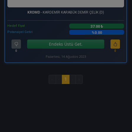
KRDMD
- KARDEMİR KARABÜK DEMİR ÇELİK (D)
Hedef Fiyat
37.00 ₺
Potansiyel Getiri
%0.00
Endeks Üstü Get.
0
0
Pazartesi, 14 Ağustos 2023
«
‹
1
›
»