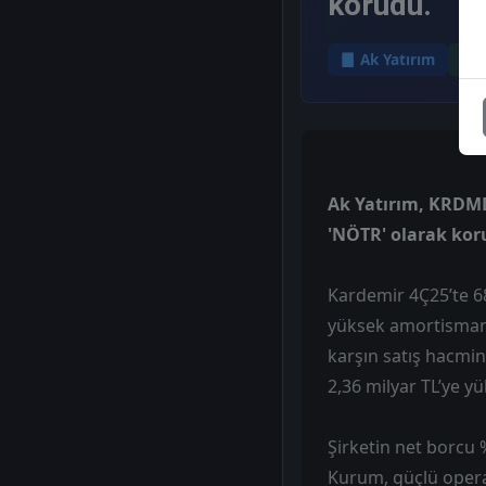
korudu.
Ak Yatırım
Ak Yatırım, KRDMD 
'NÖTR' olarak kor
Kardemir 4Ç25’te 68
yüksek amortisman v
karşın satış hacmi
2,36 milyar TL’ye y
Şirketin net borcu 
Kurum, güçlü opera