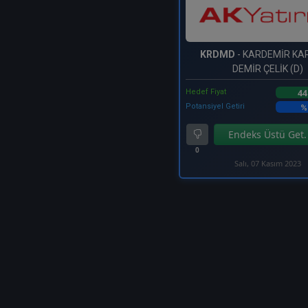
KRDMD
- KARDEMİR KA
DEMİR ÇELİK (D)
Hedef Fiyat
44
Potansiyel Getiri
%
Endeks Üstü Get.
0
Salı, 07 Kasım 2023