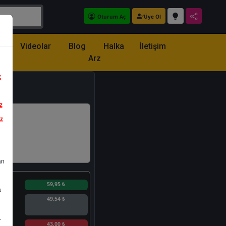
Oturum Aç
Üye Ol
z
Videolar
Blog
Halka
İletişim
Arz
z
z
iz
an
n
59,95 ₺
a
49,54 ₺
.
n
43,00 ₺