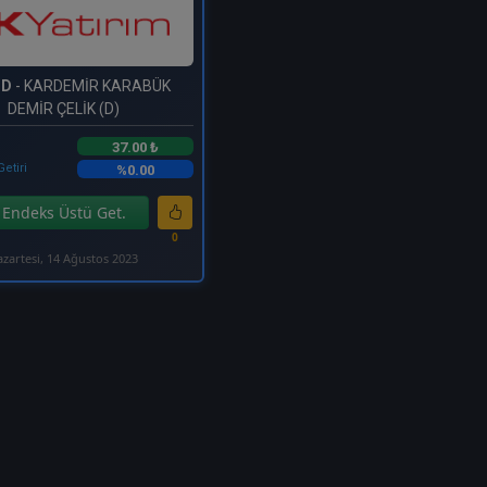
MD
- KARDEMİR KARABÜK
DEMİR ÇELİK (D)
37.00 ₺
Getiri
%0.00
Endeks Üstü Get.
0
azartesi, 14 Ağustos 2023