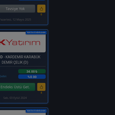
Tavsiye Yok
0
Pazartesi, 12 Mayıs 2025
Katılım Endeksinde
MD
- KARDEMİR KARABÜK
DEMİR ÇELİK (D)
34.00 ₺
Getiri
%0.00
Endeks Üstü Get.
4
Salı, 03 Eylül 2024
Katılım Endeksinde