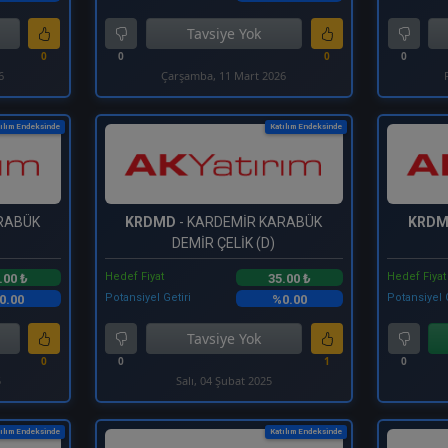
Tavsiye Yok
0
0
0
0
6
Çarşamba, 11 Mart 2026
ılım Endeksinde
Katılım Endeksinde
RABÜK
KRDMD
- KARDEMİR KARABÜK
KRD
DEMİR ÇELİK (D)
Hedef Fiyat
Hedef Fiyat
.00 ₺
35.00 ₺
Potansiyel Getiri
Potansiyel 
0.00
%0.00
Tavsiye Yok
0
0
1
0
5
Salı, 04 Şubat 2025
ılım Endeksinde
Katılım Endeksinde