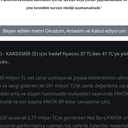
Platformu kesinlikle alım/satım için bir tavsiye veya yorum yapmamaktadır ve
yine kesinlikle tavsiye niteliği taşımamaktadır.
"
Hedef: 41.00 ₺
Potansiyel: %0.00
Beyan edilen metni Okudum, Anladım ve Kabul ediyorum.
- KARDEMİR (D) için hedef fiyatını 37 TL'den 41 TL'ye yüks
udu.
3 milyon TL net zarar açıklayarak piyasa beklentisinin altın
e vergi giderleri ile 591 milyon TL’lik varlık değerleme zarar
ndeki artış ve düşen hammadde maliyetleri sayesinde FAVÖK 
ükseldi ve ton başına FAVÖK 89 dolar seviyesine çıktı.
%20 azalarak 5,77 milyar TL’ye gerilerken Net Borç/FAVÖK ora
syonel performansa rağmen tek seferlik kalemler nedeniyle