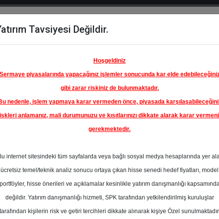
atırım Tavsiyesi Değildir.
del
Hisse
Öne
Raporlar
Partnerlerimi
y
Karşılaştır
Çıkanlar
Hoşgeldiniz
Sermaye piyasalarında yapacağınız işlemler sonucunda kar elde edebileceğini
gibi zarar riskiniz de bulunmaktadır.
Bu nedenle, işlem yapmaya karar vermeden önce, piyasada karşılaşabileceğini
ım Endeksinde
iskleri anlamanız, mali durumunuzu ve kısıtlarınızı dikkate alarak karar vermen
gerekmektedir.
RDEMİR
DEMİR
Bu internet sitesindeki tüm sayfalarda veya bağlı sosyal medya hesaplarında yer al
D)
41.00 ₺
ücretsiz temel/teknik analiz sonucu ortaya çıkan hisse senedi hedef fiyatları, model
En Yüksek Tahmi
%0.00
portföyler, hisse önerileri ve açıklamalar kesinlikle yatırım danışmanlığı kapsamınd
Ortalama Fiyat
değildir. Yatırım danışmanlığı hizmeti, SPK tarafından yetkilendirilmiş kuruluşlar
Tahmini
e
tarafından kişilerin risk ve getiri tercihleri dikkate alınarak kişiye Özel sunulmaktadır
En Düşük Tahmi