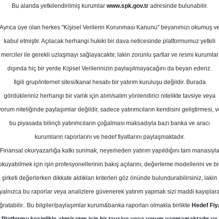
0
Bu alanda yetkilendirilmiş kurumlar
www.spk.gov.tr
adresinde bulunabilir.
Ortalama Getiri
art 2026
Potansiyeli
Ayrıca üye olan herkes "Kişisel Verilerin Korunması Kanunu" beyanımızı okumuş v
kabul etmiştir. Açılacak herhangi hukiki bir dava neticesinde platformumuz yetkili
merciler ile gerekli uzlaşmayı sağlayacaktır, lakin zorunlu şartlar ve resmi kurumlar
Al
Tut
dışında hiç bir yerde Kişisel Verilerinizin paylaşılmayacağını da beyan ederiz.
Kurum Sayısı
İlgili grup/internet sitesi/kanal hesabı bir yatırım kuruluşu değildir. Burada
12
4
4
gördükleriniz herhangi bir varlık için alım/satım yönlendirici nitelikte tavsiye veya
yorum niteliğinde paylaşımlar değildir, sadece yatırımcıların kendisini geliştirmesi, v
bu piyasada bilinçli yatırımcıların çoğalması maksadıyla bazı banka ve aracı
Çarşamba, 11 Mart 2026
kurumların raporlarını ve hedef fiyatlarını paylaşmaktadır.
Finansal okuryazarlığa katkı sunmak, neye/neden yatırım yapıldığını tam manasıyl
k Yatırım
KRDMD
Hedef Fiyat
okuyabilmek için işin profesyonellerinin bakış açılarını, değerleme modellerini ve bi
şirketi değerlerken dikkate aldıkları kriterleri göz önünde bulundurabilirsiniz, lakin
 KRDMD - KARDEMİR (D) için hedef f
yalnızca bu raporlar veya analizlere güvenerek yatırım yapmak sizi maddi kayıplar
L'ye yükseltti, tavsiyesini 'NÖTR' ol
ğratabilir.. Bu bilgiler/paylaşımlar kurum&banka raporları olmakla birlikte
Hedef Fiy