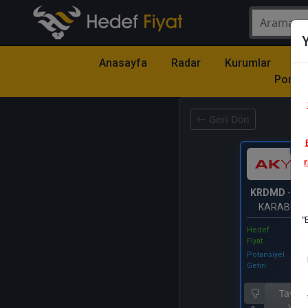
Y
Anasayfa
Radar
Kurumlar
Mo
Portfö
Geri Dön
Katıl
r
KRDMD
- KA
KARABÜK 
"
ÇELİK (
Hedef
Fiyat
Potansiyel
Getiri
Tavsiy
Yok