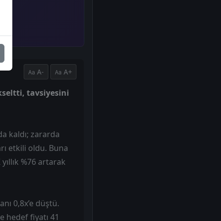
A-
A+
eltti, tavsiyesini
da kaldı; zararda
ı etkili oldu. Buna
yıllık %76 artarak
nı 0,8x’e düştü.
 hedef fiyatı 41