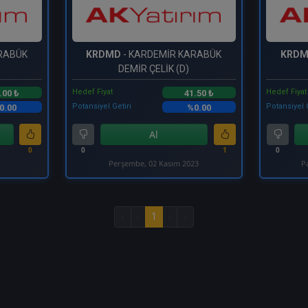
RABÜK
KRDMD
- KARDEMİR KARABÜK
KRD
DEMİR ÇELİK (D)
Hedef Fiyat
Hedef Fiyat
.00 ₺
41.50 ₺
Potansiyel Getiri
Potansiyel 
0.00
%0.00
Al
0
0
1
0
Perşembe, 02 Kasım 2023
P
«
‹
1
›
»