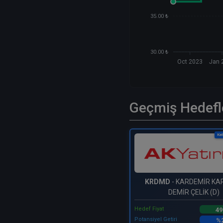
35.00 ₺
30.00 ₺
Oct 2023
Jan 
Geçmiş Hedefl
Kat
KRDMD
- KARDEMİR KA
DEMİR ÇELİK (D)
Hedef Fiyat
49
Potansiyel Getiri
%2