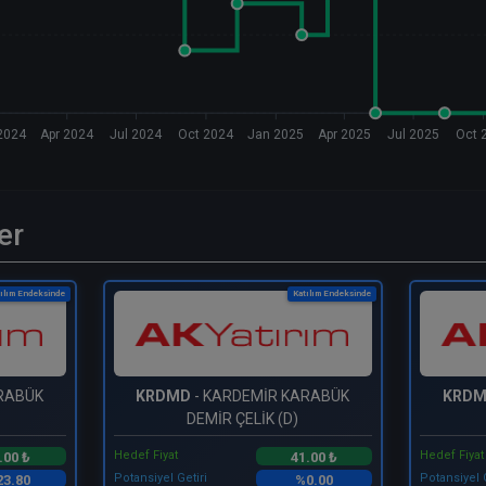
2024
Apr 2024
Jul 2024
Oct 2024
Jan 2025
Apr 2025
Jul 2025
Oct 
er
ılım Endeksinde
Katılım Endeksinde
RABÜK
KRDMD
- KARDEMİR KARABÜK
KRD
DEMİR ÇELİK (D)
Hedef Fiyat
Hedef Fiyat
.00 ₺
41.00 ₺
Potansiyel Getiri
Potansiyel 
3.80
%0.00