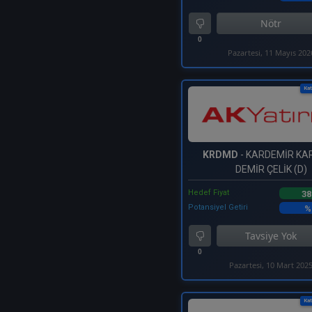
Nötr
0
Pazartesi, 11 Mayıs 202
Kat
KRDMD
- KARDEMİR KA
DEMİR ÇELİK (D)
Hedef Fiyat
38
Potansiyel Getiri
%
Tavsiye Yok
0
Pazartesi, 10 Mart 202
Kat