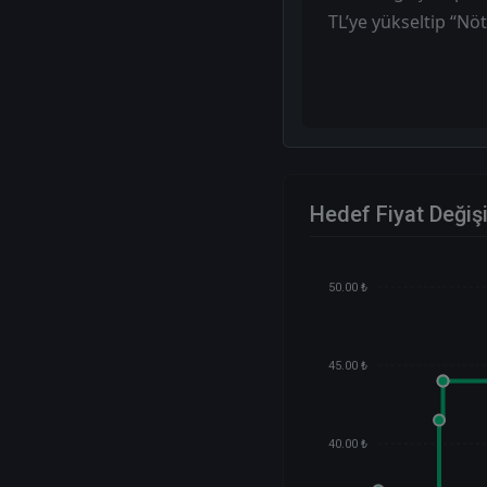
TL’ye yükseltip “Nöt
Hedef Fiyat Değiş
50.00 ₺
45.00 ₺
40.00 ₺