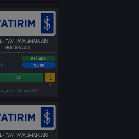
L
- TAV HAVALİMANLARI
HOLDİNG A.Ş.
512.60 ₺
etiri
%0.00
Al
0
arşamba, 18 Şubat 2026
L
- TAV HAVALİMANLARI