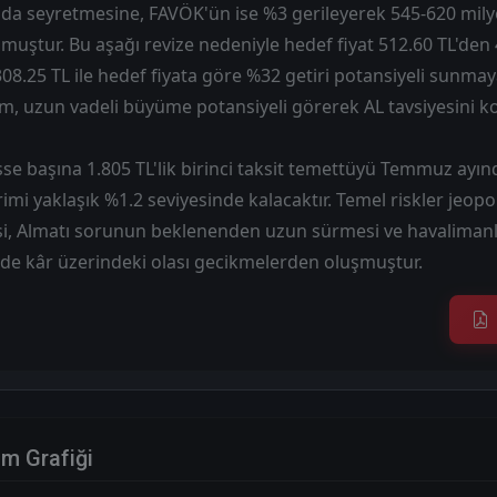
ında seyretmesine, FAVÖK'ün ise %3 gerileyerek 545-620 mi
uştur. Bu aşağı revize nedeniyle hedef fiyat 512.60 TL'den 
 308.25 TL ile hedef fiyata göre %32 getiri potansiyeli sunm
rım, uzun vadeli büyüme potansiyeli görerek AL tavsiyesini k
isse başına 1.805 TL'lik birinci taksit temettüyü Temmuz ayın
mi yaklaşık %1.2 seviyesinde kalacaktır. Temel riskler jeopol
isi, Almatı sorunun beklenenden uzun sürmesi ve havalimanl
ide kâr üzerindeki olası gecikmelerden oluşmuştur.
im Grafiği