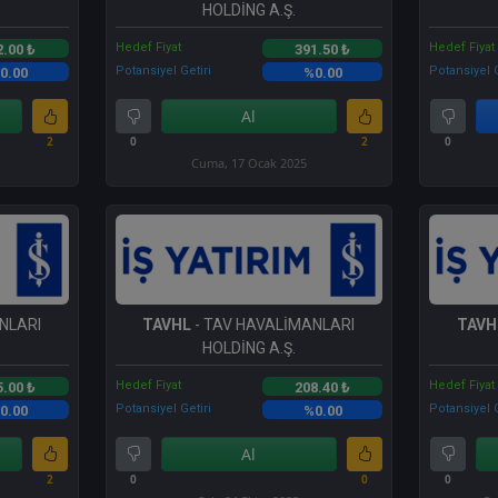
HOLDİNG A.Ş.
Hedef Fiyat
Hedef Fiyat
2.00 ₺
391.50 ₺
Potansiyel Getiri
Potansiyel G
0.00
%0.00
Al
2
0
2
0
Cuma, 17 Ocak 2025
NLARI
TAVHL
- TAV HAVALİMANLARI
TAVH
HOLDİNG A.Ş.
Hedef Fiyat
Hedef Fiyat
5.00 ₺
208.40 ₺
Potansiyel Getiri
Potansiyel G
0.00
%0.00
Al
2
0
0
0