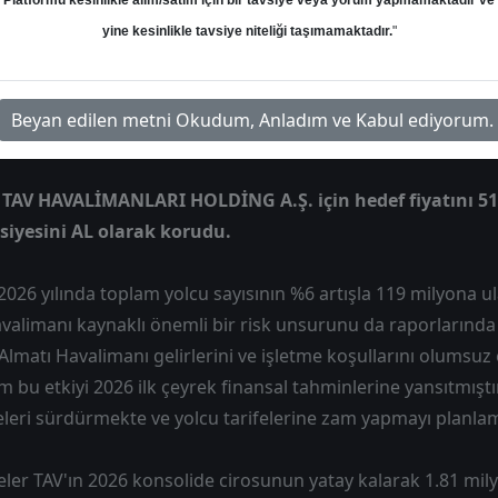
Platformu kesinlikle alım/satım için bir tavsiye veya yorum yapmamaktadır ve
yine kesinlikle tavsiye niteliği taşımamaktadır.
"
l Değerler
Hedef: 406.70 ₺
Potansiyel: %0.00
Beyan edilen metni Okudum, Anladım ve Kabul ediyorum.
- TAV HAVALİMANLARI HOLDİNG A.Ş. için hedef fiyatını 51
siyesini AL olarak korudu.
2026 yılında toplam yolcu sayısının %6 artışla 119 milyona 
Havalimanı kaynaklı önemli bir risk unsurunu da raporlarında i
Almatı Havalimanı gelirlerini ve işletme koşullarını olumsuz 
ım bu etkiyi 2026 ilk çeyrek finansal tahminlerine yansıtmıştır.
eleri sürdürmekte ve yolcu tarifelerine zam yapmayı planlam
er TAV'ın 2026 konsolide cirosunun yatay kalarak 1.81 milya