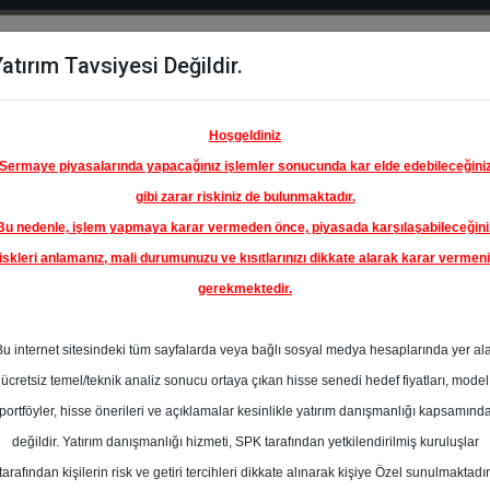
atırım Tavsiyesi Değildir.
del
Hisse
Öne
Raporlar
Partnerlerimi
y
Karşılaştır
Çıkanlar
Hoşgeldiniz
Sermaye piyasalarında yapacağınız işlemler sonucunda kar elde edebileceğini
gibi zarar riskiniz de bulunmaktadır.
Bu nedenle, işlem yapmaya karar vermeden önce, piyasada karşılaşabileceğini
iskleri anlamanız, mali durumunuzu ve kısıtlarınızı dikkate alarak karar vermen
gerekmektedir.
 TAV
NLARI
Bu internet sitesindeki tüm sayfalarda veya bağlı sosyal medya hesaplarında yer al
A.Ş.
406.70 ₺
ücretsiz temel/teknik analiz sonucu ortaya çıkan hisse senedi hedef fiyatları, model
%0.00
En Yüksek Tahmi
portföyler, hisse önerileri ve açıklamalar kesinlikle yatırım danışmanlığı kapsamınd
Ortalama Fiyat
değildir. Yatırım danışmanlığı hizmeti, SPK tarafından yetkilendirilmiş kuruluşlar
Tahmini
tarafından kişilerin risk ve getiri tercihleri dikkate alınarak kişiye Özel sunulmaktadır
0
En Düşük Tahmi