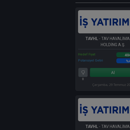
TAVHL
- TAV HAVALİMA
HOLDİNG A.Ş.
Hedef Fiyat
40
Potansiyel Getiri
%
Al
0
Çarşamba, 29 Temmuz 2
TAVHL
- TAV HAVALİMA