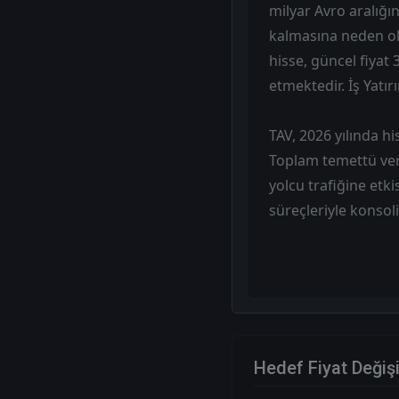
milyar Avro aralığ
kalmasına neden olm
hisse, güncel fiyat
etmektedir. İş Yatı
TAV, 2026 yılında h
Toplam temettü veri
yolcu trafiğine etk
süreçleriyle konsol
Hedef Fiyat Değiş