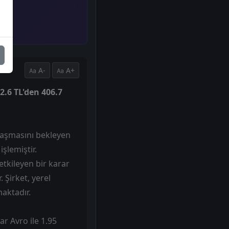
A-
A+
2.6 TL'den 406.7
ulaşmasını bekleyen
şlemiştir.
etkileyen bir karar
 Şirket, yerel
aktadır.
r Avro ile 1.95