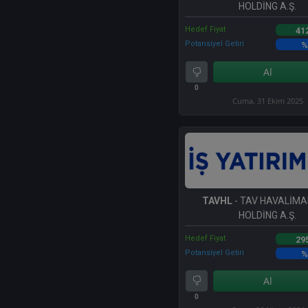
HOLDİNG A.Ş.
Hedef Fiyat
41
Potansiyel Getiri
%
Al
0
Cuma, 31 Ekim 2025
TAVHL
- TAV HAVALİMA
HOLDİNG A.Ş.
Hedef Fiyat
29
Potansiyel Getiri
%
Al
0