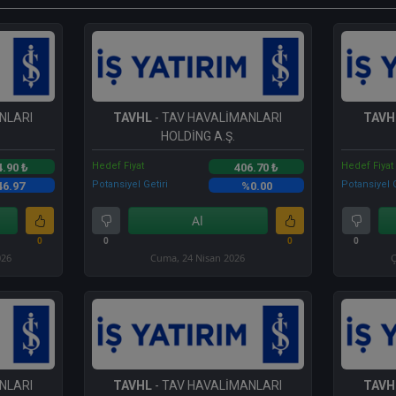
NLARI
TAVHL
- TAV HAVALİMANLARI
TAVH
HOLDİNG A.Ş.
Hedef Fiyat
Hedef Fiyat
4.90 ₺
406.70 ₺
Potansiyel Getiri
Potansiyel G
46.97
%0.00
Al
0
0
0
0
026
Cuma, 24 Nisan 2026
Ç
NLARI
TAVHL
- TAV HAVALİMANLARI
TAVH