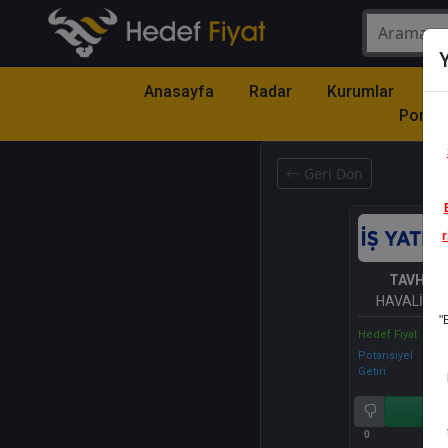
Y
Anasayfa
Radar
Kurumlar
Mo
Portfö
Geri Dön
r
TAVHL
-
HAVALİMA
"
HOLDİNG 
Hedef Fiyat
Potansiyel
Getiri
Al
0