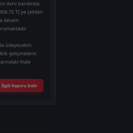
lyon Avro bandında
406.70 TL'ye çekilen
aya devam
orumaktadır.
da ödeyecektir.
itik gelişmelerin
arındaki ihale
İlgili Raporu İndir