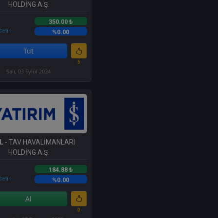
HOLDİNG A.Ş.
350.00 ₺
etiri
%0.00
Tut
5
Salı, 03 Eylül 2024
L
- TAV HAVALİMANLARI
HOLDİNG A.Ş.
184.88 ₺
etiri
%0.00
Al
0