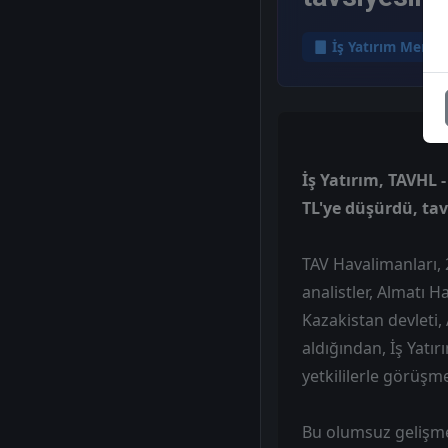
İş Yatırım Menku
İş Yatırım, TAVHL 
TL'ye düşürdü, tav
TAV Havalimanları, 
analistler, Almatı 
Kazakistan devleti, 
aldığından, İş Yatır
yetkililerle görüşm
Bu olumsuz gelişmel