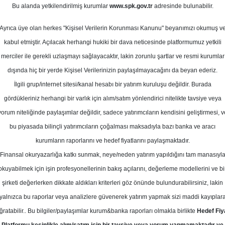
an 2026
Bu alanda yetkilendirilmiş kurumlar
www.spk.gov.tr
adresinde bulunabilir.
Ortalama Getiri
Potansiyeli
Ayrıca üye olan herkes "Kişisel Verilerin Korunması Kanunu" beyanımızı okumuş v
kabul etmiştir. Açılacak herhangi hukiki bir dava neticesinde platformumuz yetkili
merciler ile gerekli uzlaşmayı sağlayacaktır, lakin zorunlu şartlar ve resmi kurumlar
Al
dışında hiç bir yerde Kişisel Verilerinizin paylaşılmayacağını da beyan ederiz.
Kurum Sayısı
Ü
İlgili grup/internet sitesi/kanal hesabı bir yatırım kuruluşu değildir. Burada
18
11
gördükleriniz herhangi bir varlık için alım/satım yönlendirici nitelikte tavsiye veya
yorum niteliğinde paylaşımlar değildir, sadece yatırımcıların kendisini geliştirmesi, v
Cuma, 24 Nisan 2026
bu piyasada bilinçli yatırımcıların çoğalması maksadıyla bazı banka ve aracı
kurumların raporlarını ve hedef fiyatlarını paylaşmaktadır.
Finansal okuryazarlığa katkı sunmak, neye/neden yatırım yapıldığını tam manasıyl
ş Yatırım Menkul Değerler
TAVHL
Hedef Fiyat
okuyabilmek için işin profesyonellerinin bakış açılarını, değerleme modellerini ve bi
, TAVHL - TAV HAVALİMANLARI HO
şirketi değerlerken dikkate aldıkları kriterleri göz önünde bulundurabilirsiniz, lakin
yalnızca bu raporlar veya analizlere güvenerek yatırım yapmak sizi maddi kayıplar
fiyatını 512.6 TL'den 406.7 TL'ye dü
ğratabilir.. Bu bilgiler/paylaşımlar kurum&banka raporları olmakla birlikte
Hedef Fiy
 AL olarak korudu