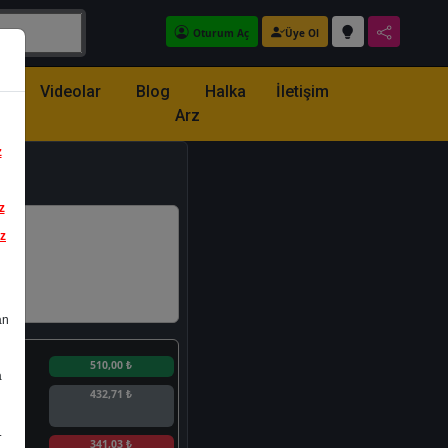
Oturum Aç
Üye Ol
z
Videolar
Blog
Halka
İletişim
Arz
z
z
iz
an
n
510,00 ₺
a
432,71 ₺
.
n
341,03 ₺