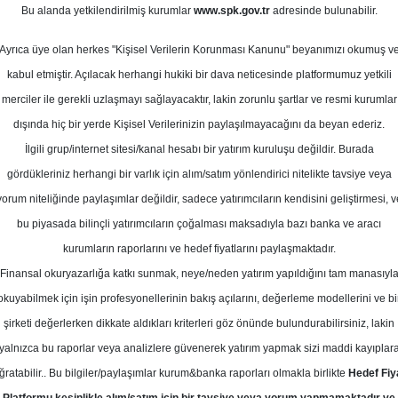
uz 2023
Bu alanda yetkilendirilmiş kurumlar
www.spk.gov.tr
adresinde bulunabilir.
Ortalama Getiri
Potansiyeli
Ayrıca üye olan herkes "Kişisel Verilerin Korunması Kanunu" beyanımızı okumuş v
kabul etmiştir. Açılacak herhangi hukiki bir dava neticesinde platformumuz yetkili
merciler ile gerekli uzlaşmayı sağlayacaktır, lakin zorunlu şartlar ve resmi kurumlar
Al
Tut
dışında hiç bir yerde Kişisel Verilerinizin paylaşılmayacağını da beyan ederiz.
İlgili grup/internet sitesi/kanal hesabı bir yatırım kuruluşu değildir. Burada
10
1
Kurum Sayısı
gördükleriniz herhangi bir varlık için alım/satım yönlendirici nitelikte tavsiye veya
17
T
yorum niteliğinde paylaşımlar değildir, sadece yatırımcıların kendisini geliştirmesi, v
bu piyasada bilinçli yatırımcıların çoğalması maksadıyla bazı banka ve aracı
kurumların raporlarını ve hedef fiyatlarını paylaşmaktadır.
Finansal okuryazarlığa katkı sunmak, neye/neden yatırım yapıldığını tam manasıyl
okuyabilmek için işin profesyonellerinin bakış açılarını, değerleme modellerini ve bi
Salı, 18 Temmuz 2023
şirketi değerlerken dikkate aldıkları kriterleri göz önünde bulundurabilirsiniz, lakin
yalnızca bu raporlar veya analizlere güvenerek yatırım yapmak sizi maddi kayıplar
eniz Yatırım
TOASO
Hedef Fiyat
ğratabilir.. Bu bilgiler/paylaşımlar kurum&banka raporları olmakla birlikte
Hedef Fiy