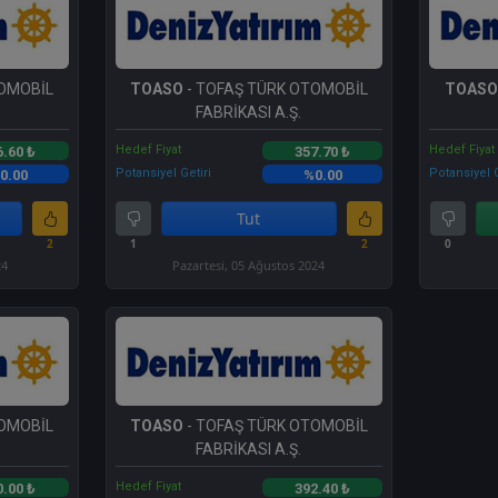
TOMOBİL
TOASO
- TOFAŞ TÜRK OTOMOBİL
TOASO
FABRİKASI A.Ş.
Hedef Fiyat
Hedef Fiyat
6.60 ₺
357.70 ₺
Potansiyel Getiri
Potansiyel G
0.00
%0.00
Tut
2
1
2
0
24
Pazartesi, 05 Ağustos 2024
TOMOBİL
TOASO
- TOFAŞ TÜRK OTOMOBİL
FABRİKASI A.Ş.
Hedef Fiyat
0.00 ₺
392.40 ₺