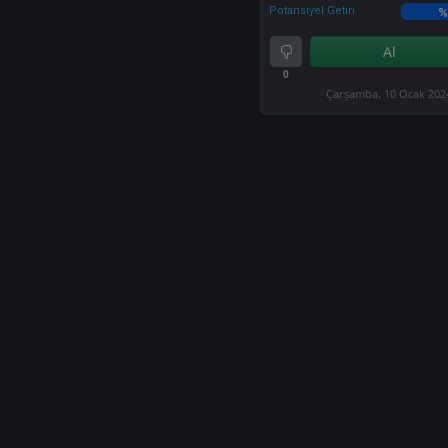
Potansiyel Getiri
%
Al
0
Çarşamba, 10 Ocak 202