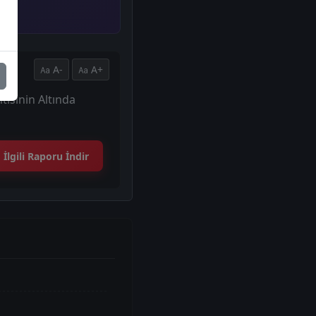
A-
A+
isinin Altında
İlgili Raporu İndir