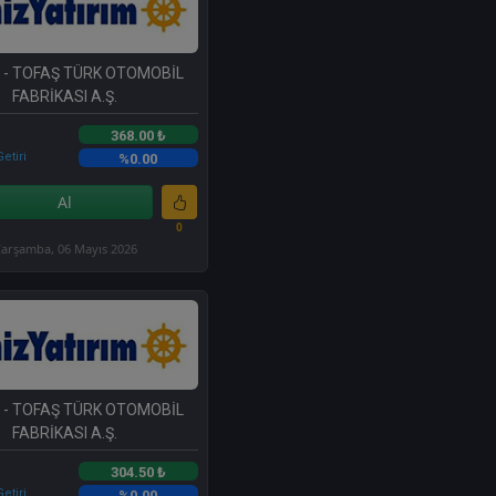
- TOFAŞ TÜRK OTOMOBİL
FABRİKASI A.Ş.
368.00 ₺
etiri
%0.00
Al
0
arşamba, 06 Mayıs 2026
- TOFAŞ TÜRK OTOMOBİL
FABRİKASI A.Ş.
304.50 ₺
etiri
%0.00