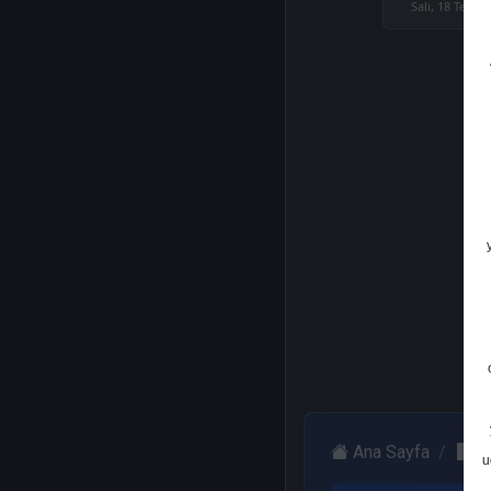
Salı, 18 Temm
Ana Sayfa
D
u