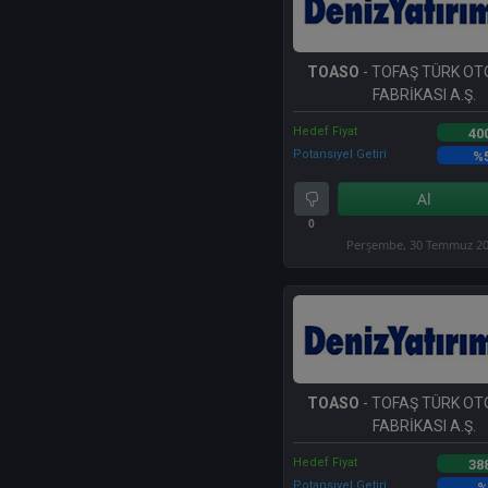
TOASO
- TOFAŞ TÜRK O
FABRİKASI A.Ş.
Hedef Fiyat
40
Potansiyel Getiri
%
Al
0
Perşembe, 30 Temmuz 2
TOASO
- TOFAŞ TÜRK O
FABRİKASI A.Ş.
Hedef Fiyat
38
Potansiyel Getiri
%