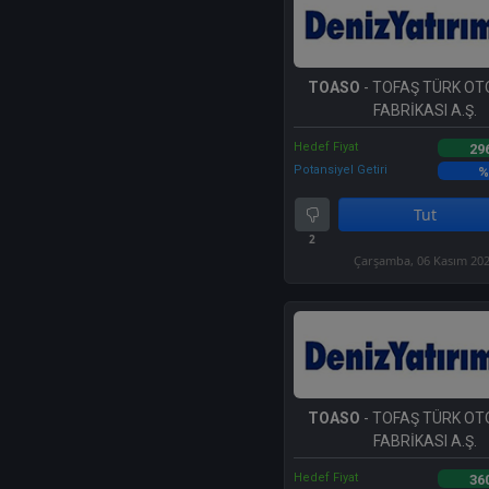
TOASO
- TOFAŞ TÜRK O
FABRİKASI A.Ş.
Hedef Fiyat
29
Potansiyel Getiri
%
Tut
2
Çarşamba, 06 Kasım 20
TOASO
- TOFAŞ TÜRK O
FABRİKASI A.Ş.
Hedef Fiyat
36