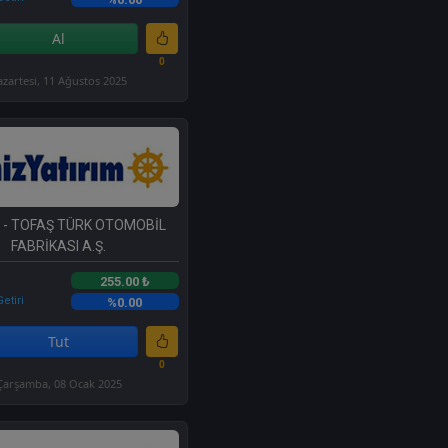
Al
0
azartesi, 11 Ağustos 2025
- TOFAŞ TÜRK OTOMOBİL
FABRİKASI A.Ş.
255.00 ₺
etiri
%0.00
Tut
0
Çarşamba, 08 Ocak 2025