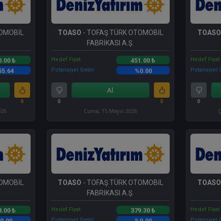
TOMOBİL
TOASO
- TOFAŞ TÜRK OTOMOBİL
TOASO
FABRİKASI A.Ş.
Hedef Fiyat
Hedef Fiyat
0.00 ₺
451.00 ₺
Potansiyel Getiri
Potansiyel G
55.64
%0.00
Al
0
0
0
0
026
Cuma, 15 Mayıs 2026
Ç
TOMOBİL
TOASO
- TOFAŞ TÜRK OTOMOBİL
TOASO
FABRİKASI A.Ş.
Hedef Fiyat
Hedef Fiyat
8.00 ₺
379.30 ₺
Potansiyel Getiri
Potansiyel G
0.00
%0.00