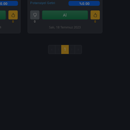
Potansiyel Getiri
0.00
%0.00
Al
0
0
0
4
Salı, 18 Temmuz 2023
«
‹
1
›
»