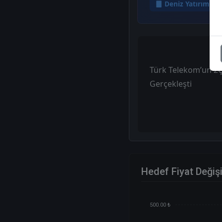
Deniz Yatırım
Türk Telekom’un 2Ç
Gerçekleşti
Hedef Fiyat Değiş
500.00 ₺