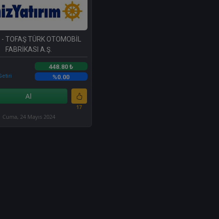
- TOFAŞ TÜRK OTOMOBİL
FABRİKASI A.Ş.
448.80 ₺
etiri
%0.00
Al
17
Cuma, 24 Mayıs 2024