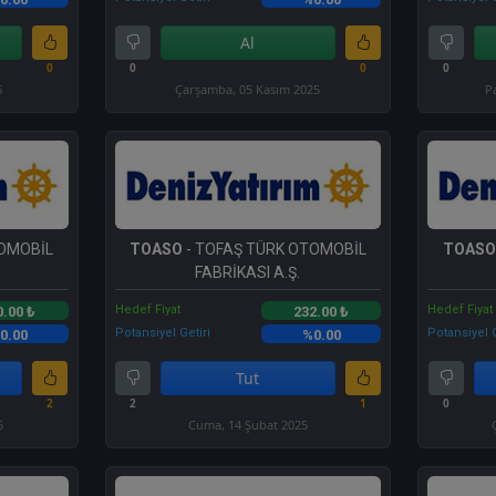
Al
0
0
0
0
6
Çarşamba, 05 Kasım 2025
P
TOMOBİL
TOASO
- TOFAŞ TÜRK OTOMOBİL
TOASO
FABRİKASI A.Ş.
Hedef Fiyat
Hedef Fiyat
0.00 ₺
232.00 ₺
Potansiyel Getiri
Potansiyel G
0.00
%0.00
Tut
2
2
1
0
5
Cuma, 14 Şubat 2025