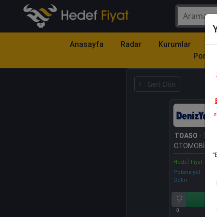
Y
Anasayfa
Radar
Kurumlar
Mo
Portfö
Geri Dön
r
TOASO
- TOF
OTOMOBİL FA
"
A.Ş.
Hedef Fiyat
Potansiyel
Getiri
Al
0