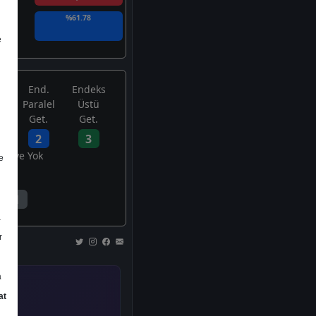
%61.78
e
End.
Endeks
Paralel
Üstü
Get.
Get.
2
3
avsiye Yok
e
1
a
r
a
at