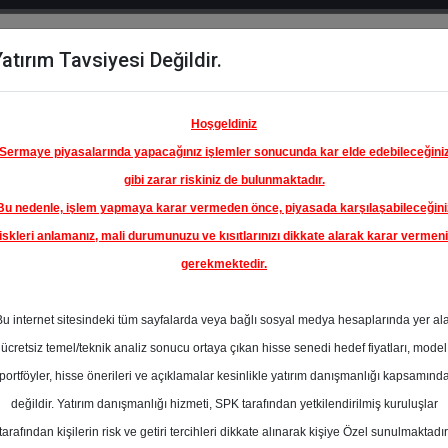
atırım Tavsiyesi Değildir.
del
Hisse
Öne
Raporlar
Partnerlerimi
y
Karşılaştır
Çıkanlar
Hoşgeldiniz
Sermaye piyasalarında yapacağınız işlemler sonucunda kar elde edebileceğini
gibi zarar riskiniz de bulunmaktadır.
Bu nedenle, işlem yapmaya karar vermeden önce, piyasada karşılaşabileceğini
iskleri anlamanız, mali durumunuzu ve kısıtlarınızı dikkate alarak karar vermen
gerekmektedir.
AŞ TÜRK
BRİKASI
Bu internet sitesindeki tüm sayfalarda veya bağlı sosyal medya hesaplarında yer al
392.40 ₺
ücretsiz temel/teknik analiz sonucu ortaya çıkan hisse senedi hedef fiyatları, model
%0.00
En Yüksek Tahmi
portföyler, hisse önerileri ve açıklamalar kesinlikle yatırım danışmanlığı kapsamınd
Ortalama Fiyat
değildir. Yatırım danışmanlığı hizmeti, SPK tarafından yetkilendirilmiş kuruluşlar
Tahmini
tarafından kişilerin risk ve getiri tercihleri dikkate alınarak kişiye Özel sunulmaktadır
0
En Düşük Tahmi