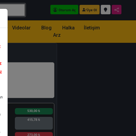
Oturum Aç
Üye Ol
z
Videolar
Blog
Halka
İletişim
Arz
z
z
iz
an
n
530,00 ₺
a
415,78 ₺
.
n
273,00 ₺