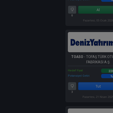
Al
0
Pazartesi, 05 Ocak 202
TOASO
- TOFAŞ TÜRK O
FABRİKASI A.Ş.
Hedef Fiyat
22
Potansiyel Getiri
%
Tut
3
Pazartesi, 21 Nisan 202