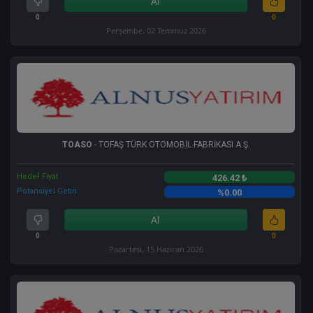
Al
0
0
Perşembe, 02 Temmuz 2026
TOASO
- TOFAŞ TÜRK OTOMOBİL FABRİKASI A.Ş.
Hedef Fiyat
426.42 ₺
Potansiyel Getiri
%0.00
Al
0
0
Pazartesi, 15 Haziran 2026