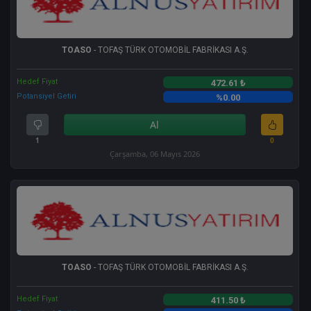
TOASO
- TOFAŞ TÜRK OTOMOBİL FABRİKASI A.Ş.
Hedef Fiyat
472.61 ₺
Potansiyel Getiri
%0.00
Al
1
0
Çarşamba, 06 Mayıs 2026
TOASO
- TOFAŞ TÜRK OTOMOBİL FABRİKASI A.Ş.
Hedef Fiyat
411.50 ₺