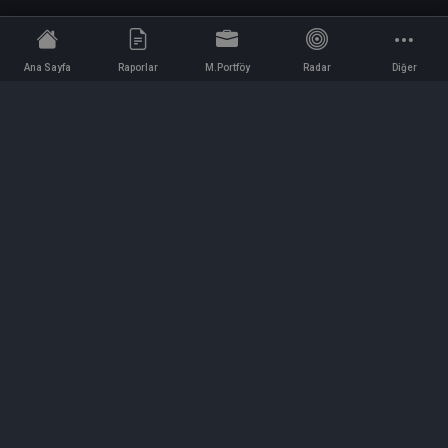
Ana Sayfa
Raporlar
M.Portföy
Radar
Diğer
İletişim
Bilgi ve Reklam için bizimle iletişime geçin!