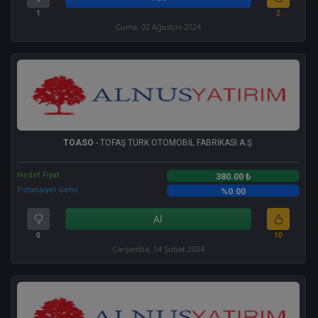
1
2
Cuma, 02 Ağustos 2024
TOASO
- TOFAŞ TÜRK OTOMOBİL FABRİKASI A.Ş.
Hedef Fiyat
380.00 ₺
Potansiyel Getiri
%0.00
Al
0
10
Çarşamba, 14 Şubat 2024