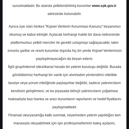
Potansiyel
%0.00
sunulmaktadır. Bu alanda yetkilendirilmiş kurumlar
www.spk.gov.tr
Getiri
adresinde bulunabilir.
Tavsiye Yok
0
0
Ayrıca üye olan herkes "Kişisel Verilerin Korunması Kanunu" beyanımızı
Pazartesi, 03 Şubat 2025
okumuş ve kabul etmiştir. Açılacak herhangi hukiki bir dava neticesinde
platformumuz yetkili merciler ile gerekli uzlaşmayı sağlayacaktır, lakin
zorunlu şartlar ve resmi kurumlar dışında hiç bir yerde Kişisel Verilerinizin
paylaşılmayacağını da beyan ederiz.
İlgili grup/internet sitesi/kanal hesabı bir yatırım kuruluşu değildir. Burada
gördükleriniz herhangi bir varlık için alım/satım yönlendirici nitelikte
tavsiye veya yorum niteliğinde paylaşımlar değildir, sadece yatırımcıların
En Yüksek Tahmin
530,00 ₺
kendisini geliştirmesi, ve bu piyasada bilinçli yatırımcıların çoğalması
Ortalama Fiyat Tahmini
415,78 ₺
maksadıyla bazı banka ve aracı kurumların raporlarını ve hedef fiyatlarını
En Düşük Tahmin
273,00 ₺
paylaşmaktadır.
Ortalama Getiri Potansiyeli
%61.78
Finansal okuryazarlığa katkı sunmak, neye/neden yatırım yapıldığını tam
manasıyla okuyabilmek için işin profesyonellerinin bakış açılarını,