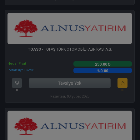
TOASO
- TOFAŞ TÜRK OTOMOBİL FABRİKASI A.Ş.
Hedef Fiyat
250.00 ₺
Potansiyel Getiri
%0.00
Tavsiye Yok
0
0
Pazartesi, 03 Şubat 2025