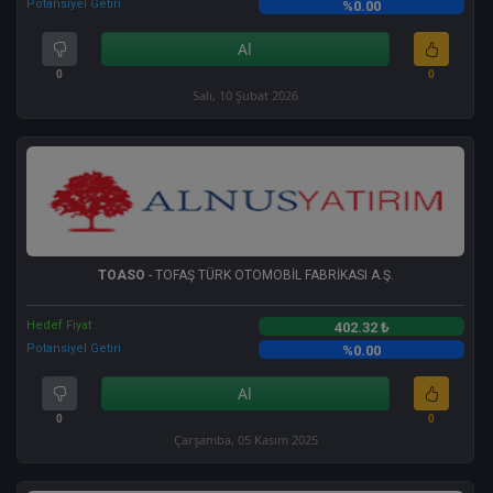
Potansiyel Getiri
%0.00
Al
0
0
Salı, 10 Şubat 2026
TOASO
- TOFAŞ TÜRK OTOMOBİL FABRİKASI A.Ş.
Hedef Fiyat
402.32 ₺
Potansiyel Getiri
%0.00
Al
0
0
Çarşamba, 05 Kasım 2025