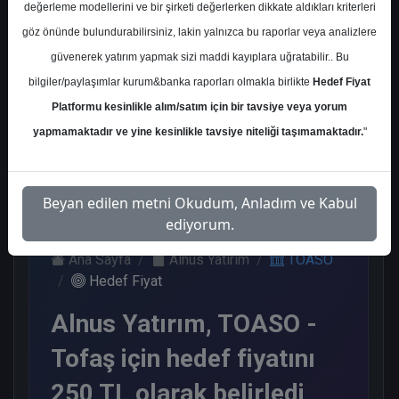
değerleme modellerini ve bir şirketi değerlerken dikkate aldıkları kriterleri
Kurum Sayısı
göz önünde bulundurabilirsiniz, lakin yalnızca bu raporlar veya analizlere
17
güvenerek yatırım yapmak sizi maddi kayıplara uğratabilir.. Bu
Al
Tut
End.
Endeks
Tavsiye
bilgiler/paylaşımlar kurum&banka raporları olmakla birlikte
Hedef Fiyat
Paralel
Üstü
Yok
Get.
Get.
Platformu kesinlikle alım/satım için bir tavsiye veya yorum
10
1
1
2
3
yapmamaktadır ve yine kesinlikle tavsiye niteliği taşımamaktadır.
"
Pazartesi, 03 Şubat 2025
Beyan edilen metni Okudum, Anladım ve Kabul
ediyorum.
Ana Sayfa
Alnus Yatırım
TOASO
Hedef Fiyat
Alnus Yatırım, TOASO -
Tofaş için hedef fiyatını
250 TL olarak belirledi