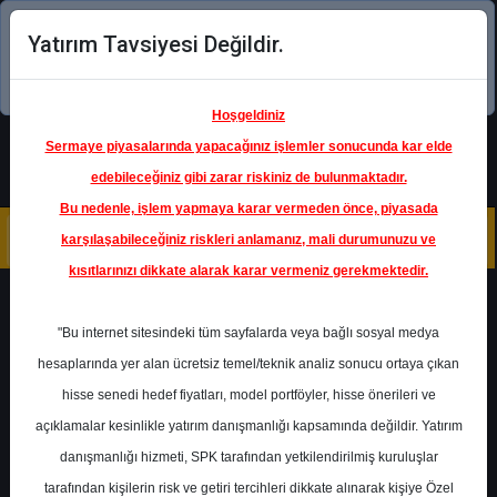
Yatırım Tavsiyesi Değildir.
Şimdi uygulamayı indirin!
Hoşgeldiniz
Sermaye piyasalarında yapacağınız işlemler sonucunda kar elde
edebileceğiniz gibi zarar riskiniz de bulunmaktadır.
Bu nedenle, işlem yapmaya karar vermeden önce, piyasada
karşılaşabileceğiniz riskleri anlamanız, mali durumunuzu ve
kısıtlarınızı dikkate alarak karar vermeniz gerekmektedir.
Geri Dön
"Bu internet sitesindeki tüm sayfalarda veya bağlı sosyal medya
hesaplarında yer alan ücretsiz temel/teknik analiz sonucu ortaya çıkan
hisse senedi hedef fiyatları, model portföyler, hisse önerileri ve
açıklamalar kesinlikle yatırım danışmanlığı kapsamında değildir. Yatırım
TOASO
- TOFAŞ TÜRK
OTOMOBİL FABRİKASI A.Ş.
danışmanlığı hizmeti, SPK tarafından yetkilendirilmiş kuruluşlar
Hedef Fiyat
250.00 ₺
tarafından kişilerin risk ve getiri tercihleri dikkate alınarak kişiye Özel