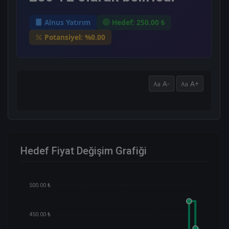
Alnus Yatırım
Hedef: 250.00 ₺
Potansiyel: %0.00
A-
A+
Hedef Fiyat Değişim Grafiği
500.00 ₺
450.00 ₺