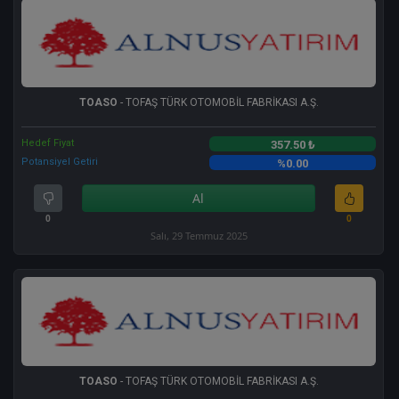
TOASO
- TOFAŞ TÜRK OTOMOBİL FABRİKASI A.Ş.
Hedef Fiyat
357.50 ₺
Potansiyel Getiri
%0.00
Al
0
0
Salı, 29 Temmuz 2025
TOASO
- TOFAŞ TÜRK OTOMOBİL FABRİKASI A.Ş.