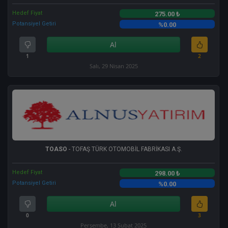
Hedef Fiyat
275.00 ₺
Potansiyel Getiri
%0.00
Al
1
2
Salı, 29 Nisan 2025
TOASO
- TOFAŞ TÜRK OTOMOBİL FABRİKASI A.Ş.
Hedef Fiyat
298.00 ₺
Potansiyel Getiri
%0.00
Al
0
3
Perşembe, 13 Şubat 2025