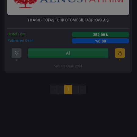
TOASO
- TOFAŞ TÜRK OTOMOBİL FABRİKASI A.Ş.
Hedef Fiyat
352.00 ₺
Potansiyel Getiri
%0.00
Al
0
1
Salı, 09 Ocak 2024
«
‹
1
›
»