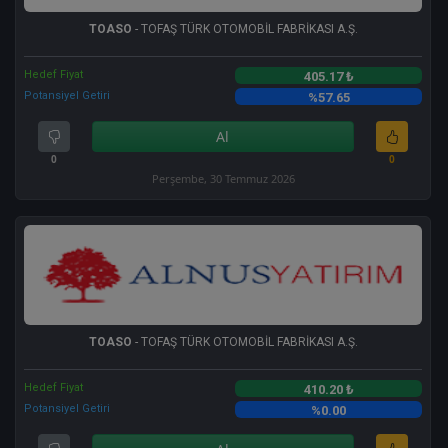
TOASO
- TOFAŞ TÜRK OTOMOBİL FABRİKASI A.Ş.
Hedef Fiyat
405.17 ₺
Potansiyel Getiri
%57.65
Al
0
0
Perşembe, 30 Temmuz 2026
TOASO
- TOFAŞ TÜRK OTOMOBİL FABRİKASI A.Ş.
Hedef Fiyat
410.20 ₺
Potansiyel Getiri
%0.00