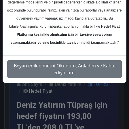
değerleme modellerini ve bir şirketi değerlerken dikkate aldıkları kriterleri
Kurum Sayısı
göz önünde bulundurabilirsiniz, lakin yalnızca bu raporlar veya analizlere
19
güvenerek yatırım yapmak sizi maddi kayıplara uğratabilir.. Bu
Al
Tut
End.
Endeks
Tavsiye
bilgiler/paylaşımlar kurum&banka raporları olmakla birlikte
Hedef Fiyat
Paralel
Üstü
Yok
Platformu kesinlikle alım/satım için bir tavsiye veya yorum
Get.
Get.
9
1
1
2
6
yapmamaktadır ve yine kesinlikle tavsiye niteliği taşımamaktadır.
"
Çarşamba, 10 Ocak 2024
Beyan edilen metni Okudum, Anladım ve Kabul
ediyorum.
Ana Sayfa
Deniz Yatırım
TUPRS
Hedef Fiyat
Deniz Yatırım Tüpraş için
hedef fiyatını 193,00
TL'den 208,0 TL'ye