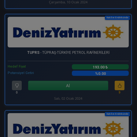
Çarşamba, 10 Ocak 2024
Katılım Endeksinde
TUPRS
- TÜPRAŞ-TÜRKİYE PETROL RAFİNERİLERİ
Hedef Fiyat
193.00 ₺
Potansiyel Getiri
%0.00
Al
0
9
Salı, 02 Ocak 2024
Katılım Endeksinde