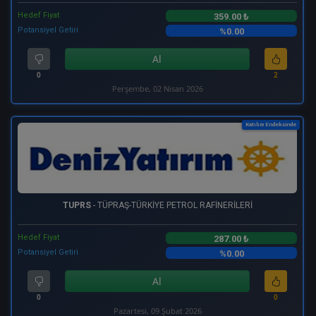
Hedef Fiyat
359.00 ₺
Potansiyel Getiri
%0.00
Al
0
2
Perşembe, 02 Nisan 2026
Katılım Endeksinde
TUPRS
- TÜPRAŞ-TÜRKİYE PETROL RAFİNERİLERİ
Hedef Fiyat
287.00 ₺
Potansiyel Getiri
%0.00
Al
0
0
Pazartesi, 09 Şubat 2026