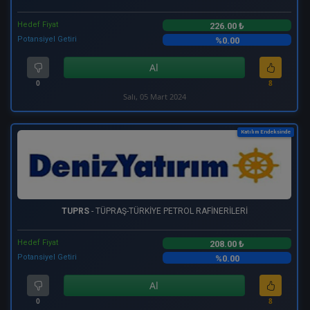
Hedef Fiyat
226.00 ₺
Potansiyel Getiri
%0.00
Al
0
8
Salı, 05 Mart 2024
Katılım Endeksinde
TUPRS
- TÜPRAŞ-TÜRKİYE PETROL RAFİNERİLERİ
Hedef Fiyat
208.00 ₺
Potansiyel Getiri
%0.00
Al
0
8