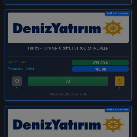
Katılım Endeksinde
TUPRS
- TÜPRAŞ-TÜRKİYE PETROL RAFİNERİLERİ
Hedef Fiyat
273.00 ₺
Potansiyel Getiri
%0.00
Al
1
1
Pazartesi, 05 Ocak 2026
Katılım Endeksinde