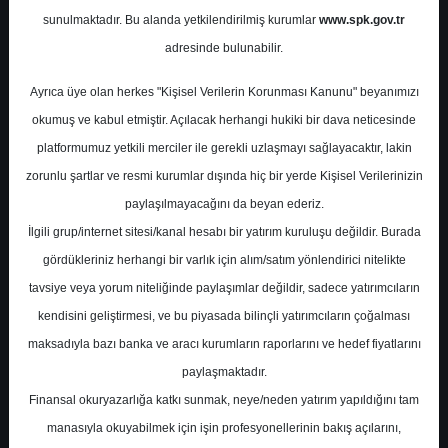
Potansiyel
%0.00
sunulmaktadır. Bu alanda yetkilendirilmiş kurumlar
www.spk.gov.tr
Getiri
adresinde bulunabilir.
Al
0
8
Ayrıca üye olan herkes "Kişisel Verilerin Korunması Kanunu" beyanımızı
Çarşamba, 10 Ocak 2024
okumuş ve kabul etmiştir. Açılacak herhangi hukiki bir dava neticesinde
platformumuz yetkili merciler ile gerekli uzlaşmayı sağlayacaktır, lakin
zorunlu şartlar ve resmi kurumlar dışında hiç bir yerde Kişisel Verilerinizin
paylaşılmayacağını da beyan ederiz.
İlgili grup/internet sitesi/kanal hesabı bir yatırım kuruluşu değildir. Burada
gördükleriniz herhangi bir varlık için alım/satım yönlendirici nitelikte
tavsiye veya yorum niteliğinde paylaşımlar değildir, sadece yatırımcıların
En Yüksek Tahmin
470,90 ₺
kendisini geliştirmesi, ve bu piyasada bilinçli yatırımcıların çoğalması
Ortalama Fiyat Tahmini
387,66 ₺
maksadıyla bazı banka ve aracı kurumların raporlarını ve hedef fiyatlarını
En Düşük Tahmin
278,00 ₺
paylaşmaktadır.
Ortalama Getiri Potansiyeli
%19.83
Finansal okuryazarlığa katkı sunmak, neye/neden yatırım yapıldığını tam
manasıyla okuyabilmek için işin profesyonellerinin bakış açılarını,