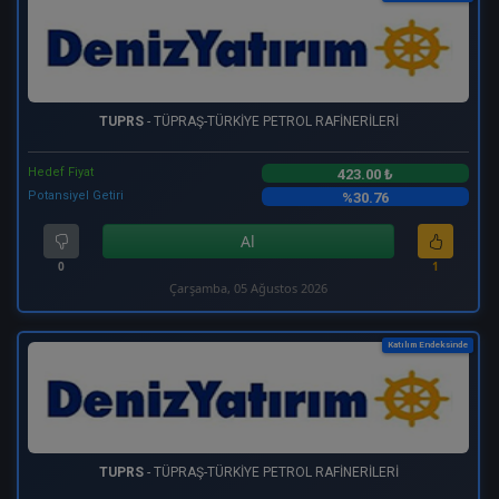
TUPRS
- TÜPRAŞ-TÜRKİYE PETROL RAFİNERİLERİ
Hedef Fiyat
423.00 ₺
Potansiyel Getiri
%30.76
Al
0
1
Çarşamba, 05 Ağustos 2026
Katılım Endeksinde
TUPRS
- TÜPRAŞ-TÜRKİYE PETROL RAFİNERİLERİ