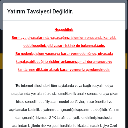
Yatırım Tavsiyesi Değildir.
Şimdi uygulamayı indirin!
Hoşgeldiniz
Sermaye piyasalarında yapacağınız işlemler sonucunda kar elde
edebileceğiniz gibi zarar riskiniz de bulunmaktadır.
Bu nedenle, işlem yapmaya karar vermeden önce, piyasada
karşılaşabileceğiniz riskleri anlamanız, mali durumunuzu ve
kısıtlarınızı dikkate alarak karar vermeniz gerekmektedir.
Geri Dön
"Bu internet sitesindeki tüm sayfalarda veya bağlı sosyal medya
Katılım Endeksinde
hesaplarında yer alan ücretsiz temel/teknik analiz sonucu ortaya çıkan
hisse senedi hedef fiyatları, model portföyler, hisse önerileri ve
açıklamalar kesinlikle yatırım danışmanlığı kapsamında değildir. Yatırım
TUPRS
- TÜPRAŞ-TÜRKİYE
PETROL RAFİNERİLERİ
danışmanlığı hizmeti, SPK tarafından yetkilendirilmiş kuruluşlar
Hedef Fiyat
208.00 ₺
tarafından kişilerin risk ve getiri tercihleri dikkate alınarak kişiye Özel