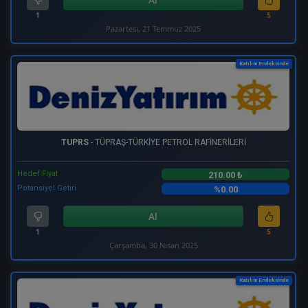
1
5
Pazartesi, 21 Temmuz 2025
Katılım Endeksinde
TUPRS
- TÜPRAŞ-TÜRKİYE PETROL RAFİNERİLERİ
Hedef Fiyat
210.00 ₺
Potansiyel Getiri
%0.00
Al
1
5
Çarşamba, 30 Nisan 2025
Katılım Endeksinde