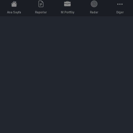
Ana Sayfa
Raporlar
M.Portföy
Radar
Diğer
İletişim
Bilgi ve Reklam için bizimle iletişime geçin!