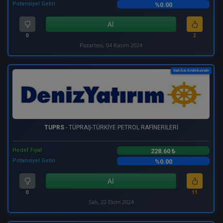
Potansiyel Getiri
%0.00
Al
0
2
Pazartesi, 04 Kasım 2024
Katılım Endeksinde
TUPRS
- TÜPRAŞ-TÜRKİYE PETROL RAFİNERİLERİ
Hedef Fiyat
228.60 ₺
Potansiyel Getiri
%0.00
Al
0
11
Salı, 22 Ekim 2024