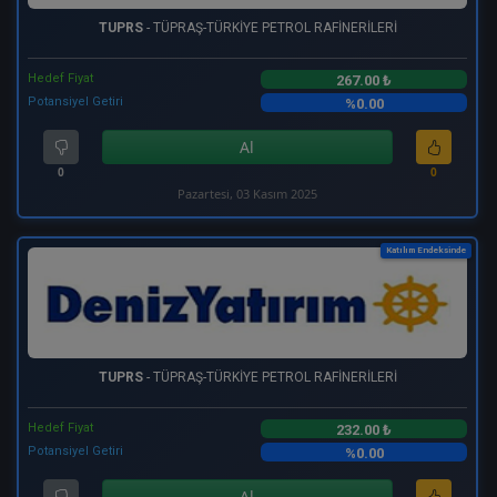
TUPRS
- TÜPRAŞ-TÜRKİYE PETROL RAFİNERİLERİ
Hedef Fiyat
267.00 ₺
Potansiyel Getiri
%0.00
Al
0
0
Pazartesi, 03 Kasım 2025
Katılım Endeksinde
TUPRS
- TÜPRAŞ-TÜRKİYE PETROL RAFİNERİLERİ
Hedef Fiyat
232.00 ₺
Potansiyel Getiri
%0.00
Al