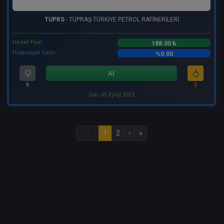
TUPRS
- TÜPRAŞ-TÜRKİYE PETROL RAFİNERİLERİ
Hedef Fiyat
188.00 ₺
Potansiyel Getiri
%0.00
Al
0
2
Salı, 05 Eylül 2023
«
‹
1
2
›
»