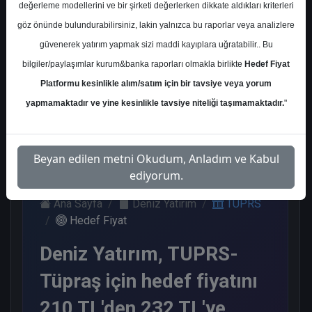
değerleme modellerini ve bir şirketi değerlerken dikkate aldıkları kriterleri
Kurum Sayısı
göz önünde bulundurabilirsiniz, lakin yalnızca bu raporlar veya analizlere
19
güvenerek yatırım yapmak sizi maddi kayıplara uğratabilir.. Bu
Al
Tut
End.
Endeks
Tavsiye
bilgiler/paylaşımlar kurum&banka raporları olmakla birlikte
Hedef Fiyat
Paralel
Üstü
Yok
Platformu kesinlikle alım/satım için bir tavsiye veya yorum
Get.
Get.
9
1
1
2
6
yapmamaktadır ve yine kesinlikle tavsiye niteliği taşımamaktadır.
"
Pazartesi, 21 Temmuz 2025
Beyan edilen metni Okudum, Anladım ve Kabul
ediyorum.
Ana Sayfa
Deniz Yatırım
TUPRS
Hedef Fiyat
Deniz Yatırım, TUPRS-
Tüpraş için hedef fiyatını
210 TL'den 232 TL'ye