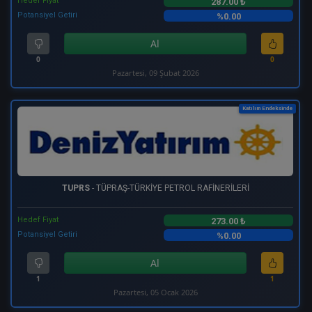
Hedef Fiyat
287.00 ₺
Potansiyel Getiri
%0.00
Al
0
0
Pazartesi, 09 Şubat 2026
Katılım Endeksinde
TUPRS
- TÜPRAŞ-TÜRKİYE PETROL RAFİNERİLERİ
Hedef Fiyat
273.00 ₺
Potansiyel Getiri
%0.00
Al
1
1
Pazartesi, 05 Ocak 2026