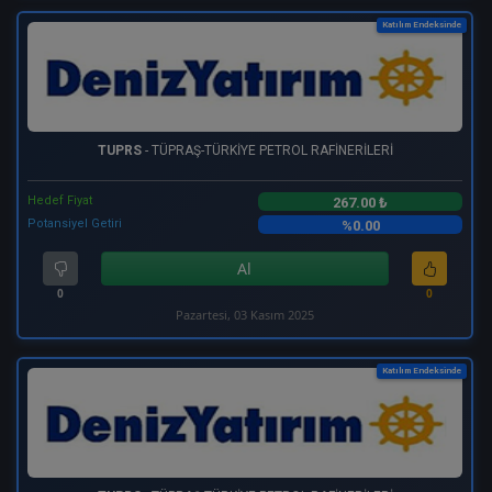
Katılım Endeksinde
TUPRS
- TÜPRAŞ-TÜRKİYE PETROL RAFİNERİLERİ
Hedef Fiyat
267.00 ₺
Potansiyel Getiri
%0.00
Al
0
0
Pazartesi, 03 Kasım 2025
Katılım Endeksinde