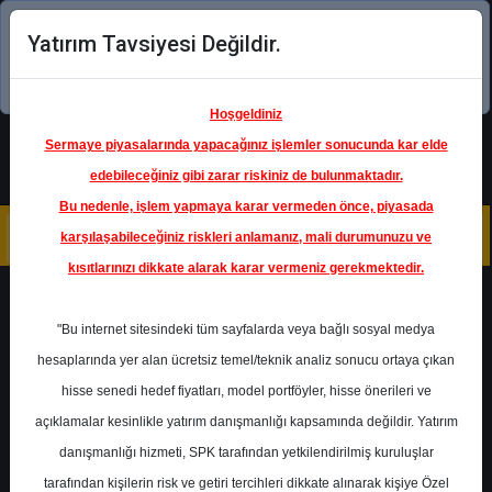
Yatırım Tavsiyesi Değildir.
Şimdi uygulamayı indirin!
Hoşgeldiniz
Sermaye piyasalarında yapacağınız işlemler sonucunda kar elde
edebileceğiniz gibi zarar riskiniz de bulunmaktadır.
Bu nedenle, işlem yapmaya karar vermeden önce, piyasada
karşılaşabileceğiniz riskleri anlamanız, mali durumunuzu ve
kısıtlarınızı dikkate alarak karar vermeniz gerekmektedir.
Geri Dön
"Bu internet sitesindeki tüm sayfalarda veya bağlı sosyal medya
Katılım Endeksinde
hesaplarında yer alan ücretsiz temel/teknik analiz sonucu ortaya çıkan
hisse senedi hedef fiyatları, model portföyler, hisse önerileri ve
açıklamalar kesinlikle yatırım danışmanlığı kapsamında değildir. Yatırım
TUPRS
- TÜPRAŞ-TÜRKİYE
PETROL RAFİNERİLERİ
danışmanlığı hizmeti, SPK tarafından yetkilendirilmiş kuruluşlar
Hedef Fiyat
232.00 ₺
tarafından kişilerin risk ve getiri tercihleri dikkate alınarak kişiye Özel