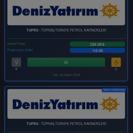
TUPRS
- TÜPRAŞ-TÜRKİYE PETROL RAFİNERİLERİ
Hedef Fiyat
226.00 ₺
Potansiyel Getiri
%0.00
Al
0
8
Salı, 05 Mart 2024
Katılım Endeksinde
TUPRS
- TÜPRAŞ-TÜRKİYE PETROL RAFİNERİLERİ