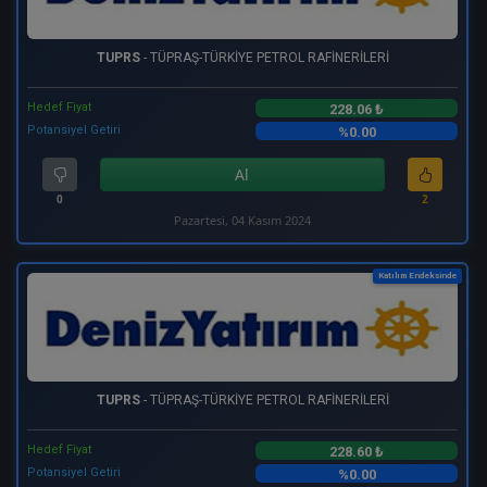
TUPRS
- TÜPRAŞ-TÜRKİYE PETROL RAFİNERİLERİ
Hedef Fiyat
228.06 ₺
Potansiyel Getiri
%0.00
Al
0
2
Pazartesi, 04 Kasım 2024
Katılım Endeksinde
TUPRS
- TÜPRAŞ-TÜRKİYE PETROL RAFİNERİLERİ
Hedef Fiyat
228.60 ₺
Potansiyel Getiri
%0.00