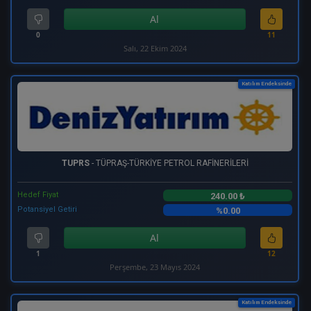
Al
0
11
Salı, 22 Ekim 2024
Katılım Endeksinde
TUPRS
- TÜPRAŞ-TÜRKİYE PETROL RAFİNERİLERİ
Hedef Fiyat
240.00 ₺
Potansiyel Getiri
%0.00
Al
1
12
Perşembe, 23 Mayıs 2024
Katılım Endeksinde