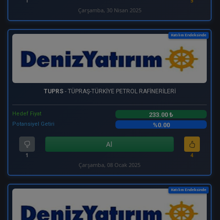
1
5
Çarşamba, 30 Nisan 2025
Katılım Endeksinde
TUPRS
- TÜPRAŞ-TÜRKİYE PETROL RAFİNERİLERİ
Hedef Fiyat
233.00 ₺
Potansiyel Getiri
%0.00
Al
1
4
Çarşamba, 08 Ocak 2025
Katılım Endeksinde