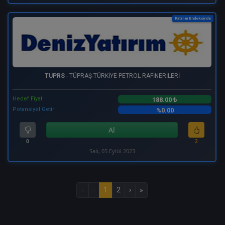
Katılım Endeksinde
TUPRS
- TÜPRAŞ-TÜRKİYE PETROL RAFİNERİLERİ
Hedef Fiyat
188.00 ₺
Potansiyel Getiri
%0.00
Al
0
2
Salı, 05 Eylül 2023
«
‹
1
2
›
»