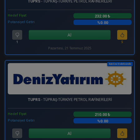
TUPRS
- TÜPRAŞ-TÜRKİYE PETROL RAFİNERİLERİ
Hedef Fiyat
232.00 ₺
Potansiyel Getiri
%0.00
Al
1
5
Pazartesi, 21 Temmuz 2025
Katılım Endeksinde
TUPRS
- TÜPRAŞ-TÜRKİYE PETROL RAFİNERİLERİ
Hedef Fiyat
210.00 ₺
Potansiyel Getiri
%0.00
Al