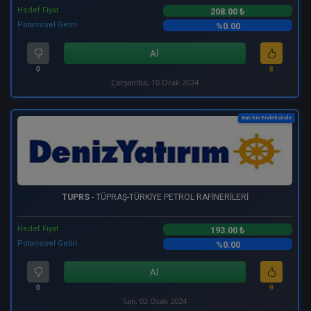
Hedef Fiyat
208.00 ₺
Potansiyel Getiri
%0.00
Al
0
8
Çarşamba, 10 Ocak 2024
Katılım Endeksinde
TUPRS
- TÜPRAŞ-TÜRKİYE PETROL RAFİNERİLERİ
Hedef Fiyat
193.00 ₺
Potansiyel Getiri
%0.00
Al
0
9
Salı, 02 Ocak 2024