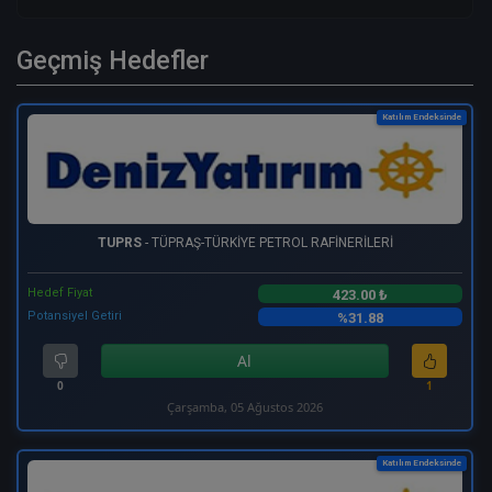
Geçmiş Hedefler
Katılım Endeksinde
TUPRS
- TÜPRAŞ-TÜRKİYE PETROL RAFİNERİLERİ
Hedef Fiyat
423.00 ₺
Potansiyel Getiri
%31.88
Al
0
1
Çarşamba, 05 Ağustos 2026
Katılım Endeksinde