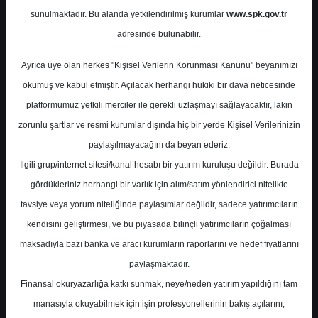
Potansiyel
%0.00
sunulmaktadır. Bu alanda yetkilendirilmiş kurumlar
www.spk.gov.tr
Getiri
adresinde bulunabilir.
Al
1
5
Ayrıca üye olan herkes "Kişisel Verilerin Korunması Kanunu" beyanımızı
Pazartesi, 21 Temmuz 2025
okumuş ve kabul etmiştir. Açılacak herhangi hukiki bir dava neticesinde
platformumuz yetkili merciler ile gerekli uzlaşmayı sağlayacaktır, lakin
zorunlu şartlar ve resmi kurumlar dışında hiç bir yerde Kişisel Verilerinizin
paylaşılmayacağını da beyan ederiz.
İlgili grup/internet sitesi/kanal hesabı bir yatırım kuruluşu değildir. Burada
gördükleriniz herhangi bir varlık için alım/satım yönlendirici nitelikte
tavsiye veya yorum niteliğinde paylaşımlar değildir, sadece yatırımcıların
En Yüksek Tahmin
470,90 ₺
kendisini geliştirmesi, ve bu piyasada bilinçli yatırımcıların çoğalması
Ortalama Fiyat Tahmini
387,66 ₺
maksadıyla bazı banka ve aracı kurumların raporlarını ve hedef fiyatlarını
En Düşük Tahmin
278,00 ₺
paylaşmaktadır.
Ortalama Getiri Potansiyeli
%20.86
Finansal okuryazarlığa katkı sunmak, neye/neden yatırım yapıldığını tam
manasıyla okuyabilmek için işin profesyonellerinin bakış açılarını,