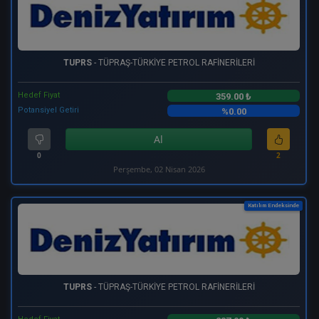
TUPRS
- TÜPRAŞ-TÜRKİYE PETROL RAFİNERİLERİ
Hedef Fiyat
359.00 ₺
Potansiyel Getiri
%0.00
Al
0
2
Perşembe, 02 Nisan 2026
Katılım Endeksinde
TUPRS
- TÜPRAŞ-TÜRKİYE PETROL RAFİNERİLERİ