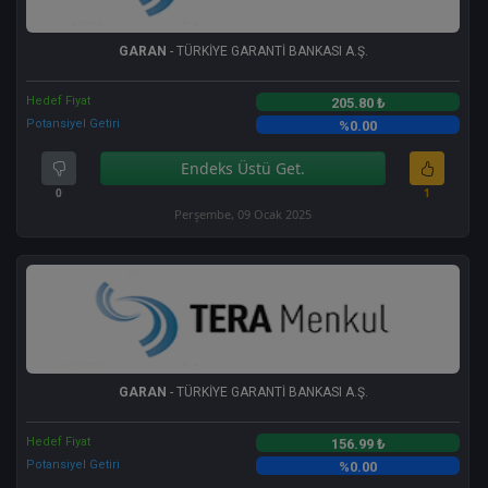
GARAN
- TÜRKİYE GARANTİ BANKASI A.Ş.
Hedef Fiyat
205.80 ₺
Potansiyel Getiri
%0.00
Endeks Üstü Get.
0
1
Perşembe, 09 Ocak 2025
GARAN
- TÜRKİYE GARANTİ BANKASI A.Ş.
Hedef Fiyat
156.99 ₺
Potansiyel Getiri
%0.00