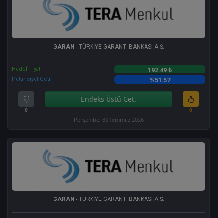
GARAN
- TÜRKİYE GARANTİ BANKASI A.Ş.
Hedef Fiyat
192.49 ₺
Potansiyel Getiri
%51.57
Endeks Üstü Get.
0
0
Perşembe, 30 Temmuz 2026
GARAN
- TÜRKİYE GARANTİ BANKASI A.Ş.