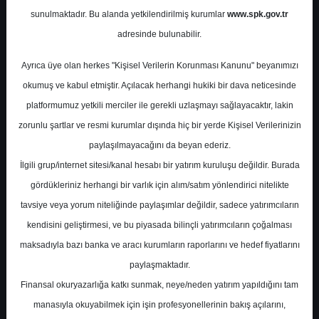
Potansiyel
%0.00
sunulmaktadır. Bu alanda yetkilendirilmiş kurumlar
www.spk.gov.tr
Getiri
adresinde bulunabilir.
End. Paralel
Get.
0
0
Ayrıca üye olan herkes "Kişisel Verilerin Korunması Kanunu" beyanımızı
Salı, 10 Ekim 2023
okumuş ve kabul etmiştir. Açılacak herhangi hukiki bir dava neticesinde
platformumuz yetkili merciler ile gerekli uzlaşmayı sağlayacaktır, lakin
zorunlu şartlar ve resmi kurumlar dışında hiç bir yerde Kişisel Verilerinizin
paylaşılmayacağını da beyan ederiz.
İlgili grup/internet sitesi/kanal hesabı bir yatırım kuruluşu değildir. Burada
gördükleriniz herhangi bir varlık için alım/satım yönlendirici nitelikte
tavsiye veya yorum niteliğinde paylaşımlar değildir, sadece yatırımcıların
En Yüksek Tahmin
206,96 ₺
kendisini geliştirmesi, ve bu piyasada bilinçli yatırımcıların çoğalması
Ortalama Fiyat Tahmini
186,96 ₺
maksadıyla bazı banka ve aracı kurumların raporlarını ve hedef fiyatlarını
En Düşük Tahmin
143,00 ₺
paylaşmaktadır.
Ortalama Getiri Potansiyeli
%47.21
Finansal okuryazarlığa katkı sunmak, neye/neden yatırım yapıldığını tam
manasıyla okuyabilmek için işin profesyonellerinin bakış açılarını,