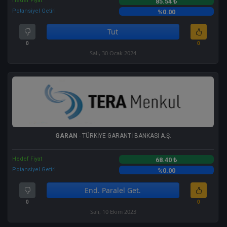
Hedef Fiyat
85.54 ₺
Potansiyel Getiri
%0.00
Tut
0
0
Salı, 30 Ocak 2024
GARAN
- TÜRKİYE GARANTİ BANKASI A.Ş.
Hedef Fiyat
68.40 ₺
Potansiyel Getiri
%0.00
End. Paralel Get.
0
0
Salı, 10 Ekim 2023