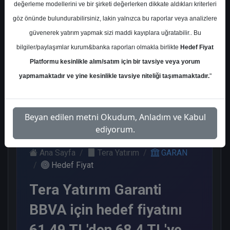
değerleme modellerini ve bir şirketi değerlerken dikkate aldıkları kriterleri
Kurum Sayısı
göz önünde bulundurabilirsiniz, lakin yalnızca bu raporlar veya analizlere
21
güvenerek yatırım yapmak sizi maddi kayıplara uğratabilir.. Bu
Al
Tut
Endeks
Tavsiye
Nötr
bilgiler/paylaşımlar kurum&banka raporları olmakla birlikte
Hedef Fiyat
Üstü
Yok
Platformu kesinlikle alım/satım için bir tavsiye veya yorum
Get.
11
1
1
1
yapmamaktadır ve yine kesinlikle tavsiye niteliği taşımamaktadır.
"
7
Salı, 10 Ekim 2023
Beyan edilen metni Okudum, Anladım ve Kabul
ediyorum.
Ana Sayfa
Tera Yatırım
GARAN
Hedef Fiyat
Tera Yatırım Garanti
BBVA için hedef fiyatını
61,49 TL'den 68,4 TL'ye