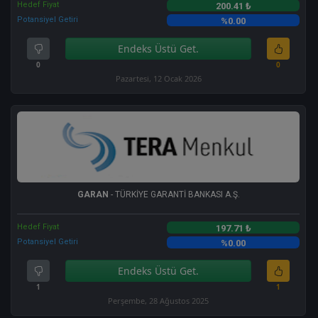
Hedef Fiyat
200.41 ₺
Potansiyel Getiri
%0.00
Endeks Üstü Get.
0
0
Pazartesi, 12 Ocak 2026
GARAN
- TÜRKİYE GARANTİ BANKASI A.Ş.
Hedef Fiyat
197.71 ₺
Potansiyel Getiri
%0.00
Endeks Üstü Get.
1
1
Perşembe, 28 Ağustos 2025