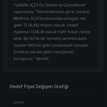
"GARAN 3Ç23 Ön İzleme ve Güncelleme"
raporunda, "Tahminlerimize göre, Garanti
BBVA'nın 3Ç23'te konsolide olmayan net
geliri TL18.492 milyon olacak. Hedef
fiyatımızı TL68.40 olarak hafif Yukarı revize
ettik. Bu %5'lik bir temettü verimini dahil
toplam %43'lük getiri potansiyeli sunuyor.
Endekse paralel getiri tavsiyemizi
koruyoruz." denildi.
Hedef Fiyat Değişim Grafiği
250.00 ₺