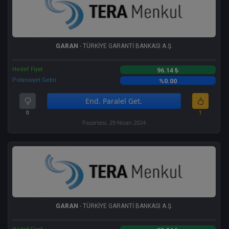
GARAN
- TÜRKİYE GARANTİ BANKASI A.Ş.
Hedef Fiyat
96.14 ₺
Potansiyel Getiri
%0.00
End. Paralel Get.
0
1
Pazartesi, 29 Nisan 2024
GARAN
- TÜRKİYE GARANTİ BANKASI A.Ş.