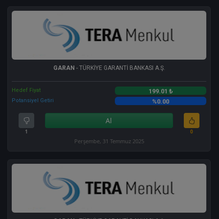
GARAN
- TÜRKİYE GARANTİ BANKASI A.Ş.
Hedef Fiyat
199.01 ₺
Potansiyel Getiri
%0.00
Al
1
0
Perşembe, 31 Temmuz 2025