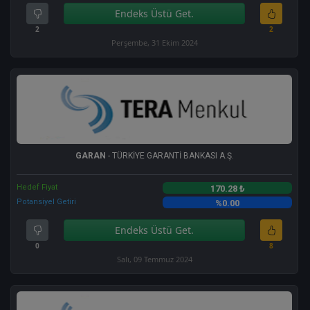
Endeks Üstü Get.
2
2
Perşembe, 31 Ekim 2024
GARAN
- TÜRKİYE GARANTİ BANKASI A.Ş.
Hedef Fiyat
170.28 ₺
Potansiyel Getiri
%0.00
Endeks Üstü Get.
0
8
Salı, 09 Temmuz 2024