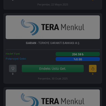
Perşembe, 22 Mayıs 2025
GARAN
- TÜRKİYE GARANTİ BANKASI A.Ş.
Hedef Fiyat
204.58 ₺
Potansiyel Getiri
%0.00
Endeks Üstü Get.
0
0
Perşembe, 30 Ocak 2025