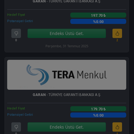
GARAN
- TÜRKİYE GARANTİ BANKASI A.Ş.
Hedef Fiyat
197.70 ₺
Potansiyel Getiri
%0.00
Endeks Üstü Get.
0
2
Perşembe, 31 Temmuz 2025
GARAN
- TÜRKİYE GARANTİ BANKASI A.Ş.
Hedef Fiyat
179.70 ₺
Potansiyel Getiri
%0.00
Endeks Üstü Get.
0
1