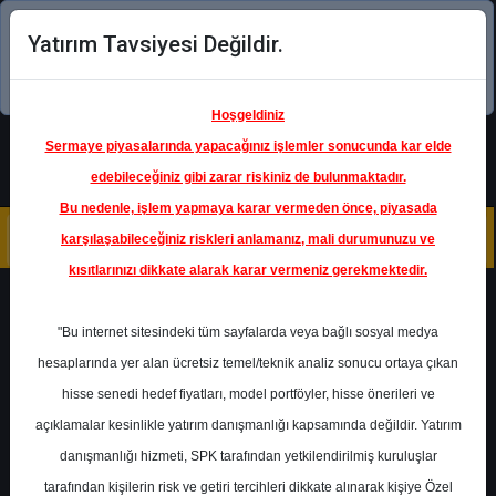
Yatırım Tavsiyesi Değildir.
Şimdi uygulamayı indirin!
Hoşgeldiniz
Sermaye piyasalarında yapacağınız işlemler sonucunda kar elde
edebileceğiniz gibi zarar riskiniz de bulunmaktadır.
Bu nedenle, işlem yapmaya karar vermeden önce, piyasada
karşılaşabileceğiniz riskleri anlamanız, mali durumunuzu ve
kısıtlarınızı dikkate alarak karar vermeniz gerekmektedir.
Geri Dön
"Bu internet sitesindeki tüm sayfalarda veya bağlı sosyal medya
hesaplarında yer alan ücretsiz temel/teknik analiz sonucu ortaya çıkan
hisse senedi hedef fiyatları, model portföyler, hisse önerileri ve
açıklamalar kesinlikle yatırım danışmanlığı kapsamında değildir. Yatırım
GARAN
- TÜRKİYE GARANTİ
BANKASI A.Ş.
danışmanlığı hizmeti, SPK tarafından yetkilendirilmiş kuruluşlar
Hedef Fiyat
68.40 ₺
tarafından kişilerin risk ve getiri tercihleri dikkate alınarak kişiye Özel