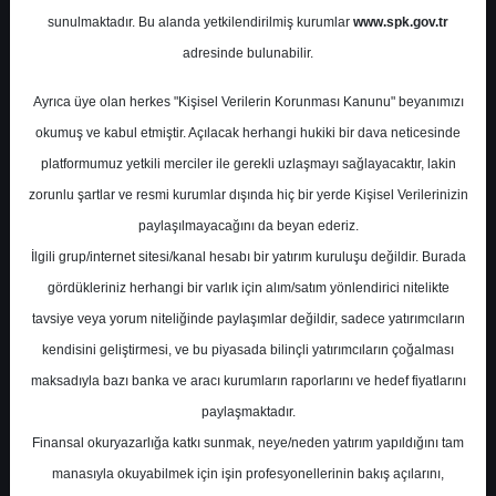
Potansiyel
%0.00
sunulmaktadır. Bu alanda yetkilendirilmiş kurumlar
www.spk.gov.tr
Getiri
adresinde bulunabilir.
Endeks Üstü
Get.
0
1
Ayrıca üye olan herkes "Kişisel Verilerin Korunması Kanunu" beyanımızı
Perşembe, 09 Ocak 2025
okumuş ve kabul etmiştir. Açılacak herhangi hukiki bir dava neticesinde
platformumuz yetkili merciler ile gerekli uzlaşmayı sağlayacaktır, lakin
zorunlu şartlar ve resmi kurumlar dışında hiç bir yerde Kişisel Verilerinizin
paylaşılmayacağını da beyan ederiz.
İlgili grup/internet sitesi/kanal hesabı bir yatırım kuruluşu değildir. Burada
gördükleriniz herhangi bir varlık için alım/satım yönlendirici nitelikte
tavsiye veya yorum niteliğinde paylaşımlar değildir, sadece yatırımcıların
En Yüksek Tahmin
206,96 ₺
kendisini geliştirmesi, ve bu piyasada bilinçli yatırımcıların çoğalması
Ortalama Fiyat Tahmini
186,96 ₺
maksadıyla bazı banka ve aracı kurumların raporlarını ve hedef fiyatlarını
En Düşük Tahmin
143,00 ₺
paylaşmaktadır.
Ortalama Getiri Potansiyeli
%45.27
Finansal okuryazarlığa katkı sunmak, neye/neden yatırım yapıldığını tam
manasıyla okuyabilmek için işin profesyonellerinin bakış açılarını,