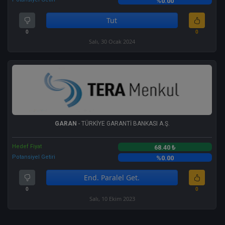
%0.00
Tut
0
0
Salı, 30 Ocak 2024
GARAN
- TÜRKİYE GARANTİ BANKASI A.Ş.
Hedef Fiyat
68.40 ₺
Potansiyel Getiri
%0.00
End. Paralel Get.
0
0
Salı, 10 Ekim 2023