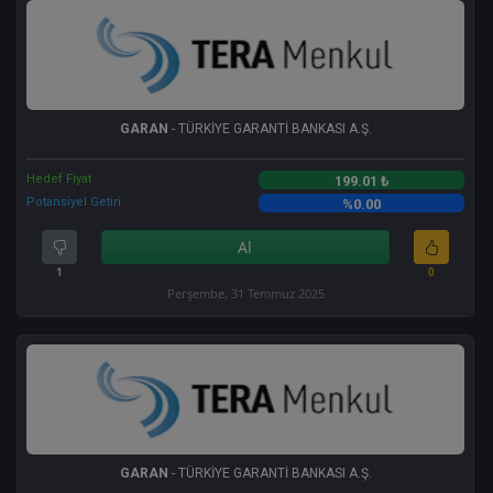
GARAN
- TÜRKİYE GARANTİ BANKASI A.Ş.
Hedef Fiyat
199.01 ₺
Potansiyel Getiri
%0.00
Al
1
0
Perşembe, 31 Temmuz 2025
GARAN
- TÜRKİYE GARANTİ BANKASI A.Ş.