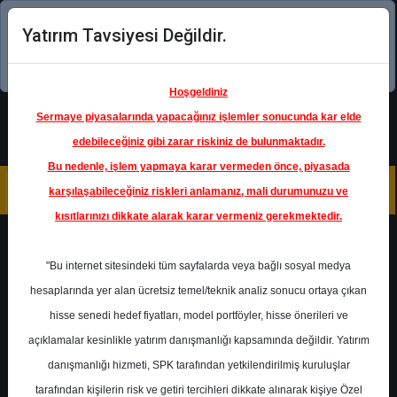
Yatırım Tavsiyesi Değildir.
Şimdi uygulamayı indirin!
Hoşgeldiniz
Sermaye piyasalarında yapacağınız işlemler sonucunda kar elde
edebileceğiniz gibi zarar riskiniz de bulunmaktadır.
Bu nedenle, işlem yapmaya karar vermeden önce, piyasada
karşılaşabileceğiniz riskleri anlamanız, mali durumunuzu ve
kısıtlarınızı dikkate alarak karar vermeniz gerekmektedir.
Geri Dön
"Bu internet sitesindeki tüm sayfalarda veya bağlı sosyal medya
hesaplarında yer alan ücretsiz temel/teknik analiz sonucu ortaya çıkan
hisse senedi hedef fiyatları, model portföyler, hisse önerileri ve
açıklamalar kesinlikle yatırım danışmanlığı kapsamında değildir. Yatırım
GARAN
- TÜRKİYE GARANTİ
BANKASI A.Ş.
danışmanlığı hizmeti, SPK tarafından yetkilendirilmiş kuruluşlar
Hedef Fiyat
205.80 ₺
tarafından kişilerin risk ve getiri tercihleri dikkate alınarak kişiye Özel