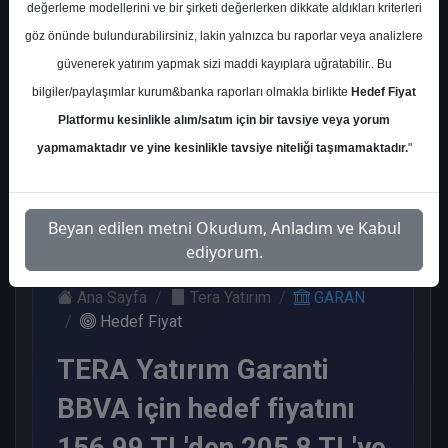
değerleme modellerini ve bir şirketi değerlerken dikkate aldıkları kriterleri
Kurum Sayısı
göz önünde bulundurabilirsiniz, lakin yalnızca bu raporlar veya analizlere
21
güvenerek yatırım yapmak sizi maddi kayıplara uğratabilir.. Bu
Al
Tut
Endeks
Tavsiye
Nötr
bilgiler/paylaşımlar kurum&banka raporları olmakla birlikte
Hedef Fiyat
Üstü
Yok
Platformu kesinlikle alım/satım için bir tavsiye veya yorum
Get.
11
1
1
1
yapmamaktadır ve yine kesinlikle tavsiye niteliği taşımamaktadır.
"
7
Perşembe, 09 Ocak 2025
Beyan edilen metni Okudum, Anladım ve Kabul
ediyorum.
Ana Sayfa
Tera Yatırım
GARAN
Hedef Fiyat
TERA Yatırım Garanti
BBVA için hedef fiyatını
156,99 TL'den 205,8 TL'ye