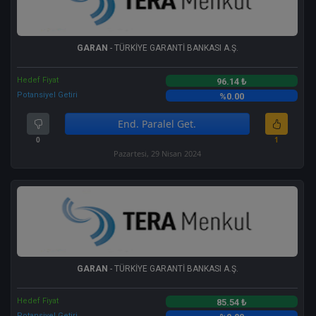
GARAN
- TÜRKİYE GARANTİ BANKASI A.Ş.
Hedef Fiyat
96.14 ₺
Potansiyel Getiri
%0.00
End. Paralel Get.
0
1
Pazartesi, 29 Nisan 2024
GARAN
- TÜRKİYE GARANTİ BANKASI A.Ş.
Hedef Fiyat
85.54 ₺
Potansiyel Getiri