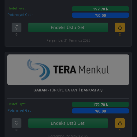
Hedef Fiyat
197.70 ₺
Potansiyel Getiri
%0.00
Endeks Üstü Get.
0
2
Perşembe, 31 Temmuz 2025
GARAN
- TÜRKİYE GARANTİ BANKASI A.Ş.
Hedef Fiyat
179.70 ₺
Potansiyel Getiri
%0.00
Endeks Üstü Get.
0
1
Perşembe, 22 Mayıs 2025