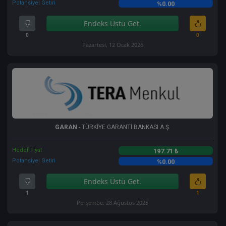
Potansiyel Getiri
%0.00
Endeks Üstü Get.
0
0
Pazartesi, 12 Ocak 2026
GARAN
- TÜRKİYE GARANTİ BANKASI A.Ş.
Hedef Fiyat
197.71 ₺
Potansiyel Getiri
%0.00
Endeks Üstü Get.
1
1
Perşembe, 28 Ağustos 2025