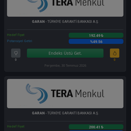
GARAN
- TÜRKİYE GARANTİ BANKASI A.Ş.
Hedef Fiyat
192.49 ₺
Potansiyel Getiri
%49.56
Endeks Üstü Get.
0
0
Perşembe, 30 Temmuz 2026
GARAN
- TÜRKİYE GARANTİ BANKASI A.Ş.
Hedef Fiyat
200.41 ₺