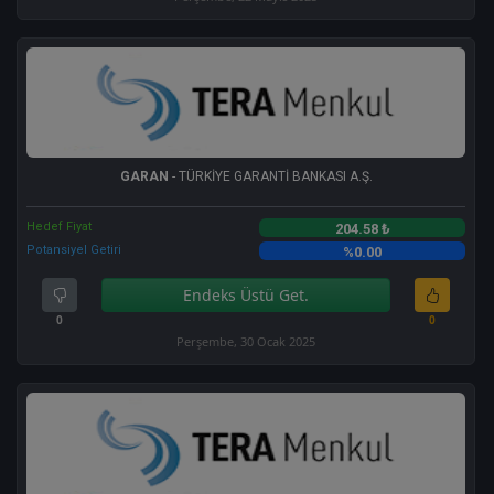
GARAN
- TÜRKİYE GARANTİ BANKASI A.Ş.
Hedef Fiyat
204.58 ₺
Potansiyel Getiri
%0.00
Endeks Üstü Get.
0
0
Perşembe, 30 Ocak 2025