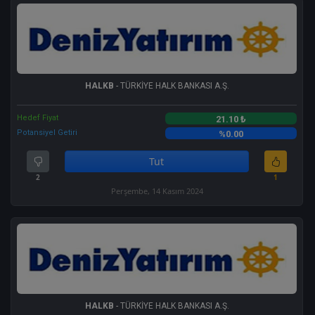
HALKB
- TÜRKİYE HALK BANKASI A.Ş.
Hedef Fiyat
21.10 ₺
Potansiyel Getiri
%0.00
Tut
2
1
Perşembe, 14 Kasım 2024
HALKB
- TÜRKİYE HALK BANKASI A.Ş.