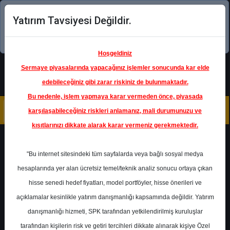
Yatırım Tavsiyesi Değildir.
Şimdi uygulamayı indirin!
Hoşgeldiniz
Sermaye piyasalarında yapacağınız işlemler sonucunda kar elde
edebileceğiniz gibi zarar riskiniz de bulunmaktadır.
Bu nedenle, işlem yapmaya karar vermeden önce, piyasada
karşılaşabileceğiniz riskleri anlamanız, mali durumunuzu ve
kısıtlarınızı dikkate alarak karar vermeniz gerekmektedir.
Geri Dön
"Bu internet sitesindeki tüm sayfalarda veya bağlı sosyal medya
hesaplarında yer alan ücretsiz temel/teknik analiz sonucu ortaya çıkan
hisse senedi hedef fiyatları, model portföyler, hisse önerileri ve
açıklamalar kesinlikle yatırım danışmanlığı kapsamında değildir. Yatırım
HALKB
- TÜRKİYE HALK BANKASI
A.Ş.
danışmanlığı hizmeti, SPK tarafından yetkilendirilmiş kuruluşlar
Hedef Fiyat
16.60 ₺
tarafından kişilerin risk ve getiri tercihleri dikkate alınarak kişiye Özel