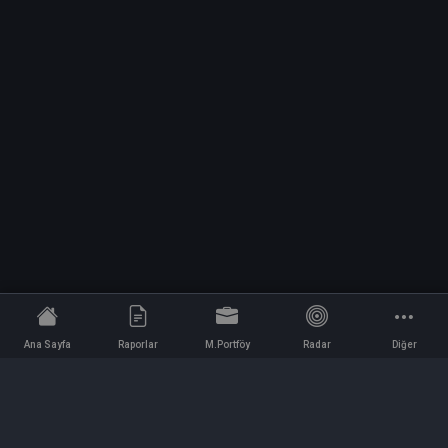
Ana Sayfa
Raporlar
M.Portföy
Radar
Diğer