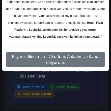
değerleme modellerini ve bir şirketi değerlerken dikkate aldıkları kriterleri
Kurum Sayısı
göz önünde bulundurabilirsiniz, lakin yalnızca bu raporlar veya analizlere
12
güvenerek yatırım yapmak sizi maddi kayıplara uğratabilir.. Bu
Al
Tut
Endeks Altı
bilgiler/paylaşımlar kurum&banka raporları olmakla birlikte
Hedef Fiyat
Get.
Platformu kesinlikle alım/satım için bir tavsiye veya yorum
2
7
3
yapmamaktadır ve yine kesinlikle tavsiye niteliği taşımamaktadır.
"
Perşembe, 03 Ağustos 2023
Beyan edilen metni Okudum, Anladım ve Kabul
ediyorum.
Ana Sayfa
Deniz Yatırım
HALKB
Hedef Fiyat
Deniz Yatırım
Hedef: 16.60 ₺
Potansiyel: %0.00