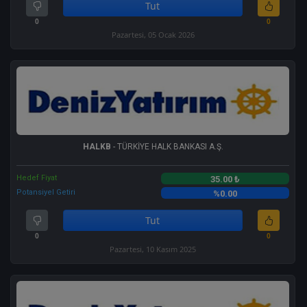
Tut
0
0
Pazartesi, 05 Ocak 2026
HALKB
- TÜRKİYE HALK BANKASI A.Ş.
Hedef Fiyat
35.00 ₺
Potansiyel Getiri
%0.00
Tut
0
0
Pazartesi, 10 Kasım 2025