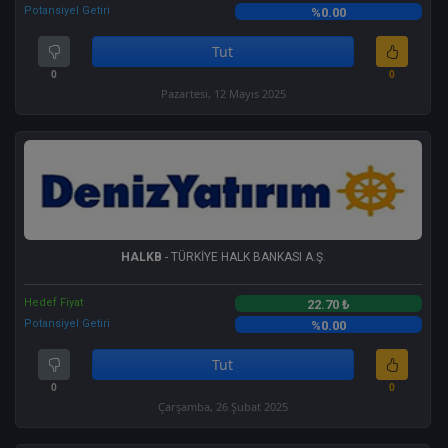
Potansiyel Getiri
%0.00
Tut
0
0
Pazartesi, 12 Mayıs 2025
HALKB
- TÜRKİYE HALK BANKASI A.Ş.
Hedef Fiyat
22.70 ₺
Potansiyel Getiri
%0.00
Tut
0
0
Çarşamba, 26 Şubat 2025