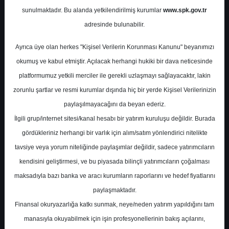
Potansiyel
%0.00
sunulmaktadır. Bu alanda yetkilendirilmiş kurumlar
www.spk.gov.tr
Getiri
adresinde bulunabilir.
Tut
0
0
Ayrıca üye olan herkes "Kişisel Verilerin Korunması Kanunu" beyanımızı
Perşembe, 03 Ağustos 2023
okumuş ve kabul etmiştir. Açılacak herhangi hukiki bir dava neticesinde
platformumuz yetkili merciler ile gerekli uzlaşmayı sağlayacaktır, lakin
zorunlu şartlar ve resmi kurumlar dışında hiç bir yerde Kişisel Verilerinizin
paylaşılmayacağını da beyan ederiz.
İlgili grup/internet sitesi/kanal hesabı bir yatırım kuruluşu değildir. Burada
gördükleriniz herhangi bir varlık için alım/satım yönlendirici nitelikte
tavsiye veya yorum niteliğinde paylaşımlar değildir, sadece yatırımcıların
En Yüksek Tahmin
100,00 ₺
kendisini geliştirmesi, ve bu piyasada bilinçli yatırımcıların çoğalması
Ortalama Fiyat Tahmini
48,65 ₺
maksadıyla bazı banka ve aracı kurumların raporlarını ve hedef fiyatlarını
En Düşük Tahmin
22,40 ₺
paylaşmaktadır.
Ortalama Getiri Potansiyeli
%31.42
Finansal okuryazarlığa katkı sunmak, neye/neden yatırım yapıldığını tam
manasıyla okuyabilmek için işin profesyonellerinin bakış açılarını,