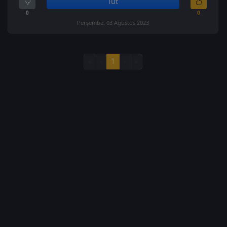
Tut
0
0
Perşembe, 03 Ağustos 2023
«
‹
1
›
»