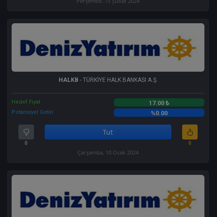
Perşembe, 15 Şubat 2024
HALKB
- TÜRKİYE HALK BANKASI A.Ş.
Hedef Fiyat
17.00 ₺
Potansiyel Getiri
%0.00
Tut
0
0
Çarşamba, 10 Ocak 2024