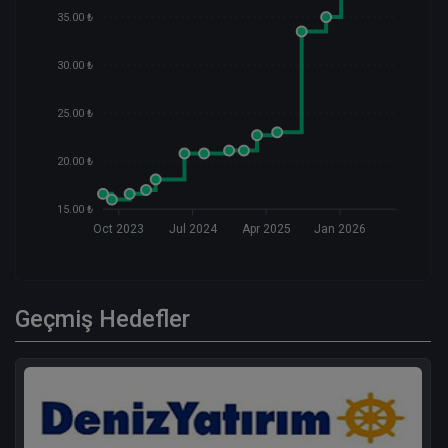
35.00 ₺
30.00 ₺
25.00 ₺
20.00 ₺
15.00 ₺
Oct 2023
Jul 2024
Apr 2025
Jan 2026
Geçmiş Hedefler