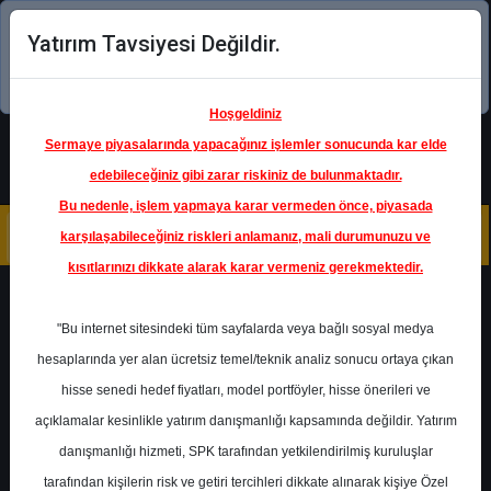
Yatırım Tavsiyesi Değildir.
Şimdi uygulamayı indirin!
Hoşgeldiniz
Sermaye piyasalarında yapacağınız işlemler sonucunda kar elde
edebileceğiniz gibi zarar riskiniz de bulunmaktadır.
Bu nedenle, işlem yapmaya karar vermeden önce, piyasada
karşılaşabileceğiniz riskleri anlamanız, mali durumunuzu ve
kısıtlarınızı dikkate alarak karar vermeniz gerekmektedir.
Geri Dön
"Bu internet sitesindeki tüm sayfalarda veya bağlı sosyal medya
hesaplarında yer alan ücretsiz temel/teknik analiz sonucu ortaya çıkan
hisse senedi hedef fiyatları, model portföyler, hisse önerileri ve
açıklamalar kesinlikle yatırım danışmanlığı kapsamında değildir. Yatırım
ISCTR
- TÜRKİYE İŞ BANKASI
A.Ş.
danışmanlığı hizmeti, SPK tarafından yetkilendirilmiş kuruluşlar
Hedef Fiyat
20.00 ₺
tarafından kişilerin risk ve getiri tercihleri dikkate alınarak kişiye Özel