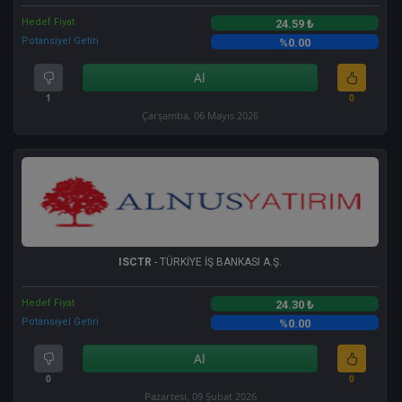
Hedef Fiyat
24.59 ₺
Potansiyel Getiri
%0.00
Al
1
0
Çarşamba, 06 Mayıs 2026
ISCTR
- TÜRKİYE İŞ BANKASI A.Ş.
Hedef Fiyat
24.30 ₺
Potansiyel Getiri
%0.00
Al
0
0
Pazartesi, 09 Şubat 2026