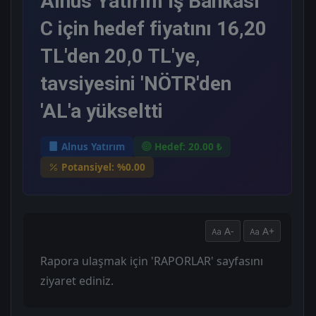
Alnus Yatırım İş Bankası
C için hedef fiyatını 16,20
TL'den 20,0 TL'ye,
tavsiyesini 'NÖTR'den
'AL'a yükseltti
Alnus Yatırım
Hedef: 20.00 ₺
Potansiyel: %0.00
A-
A+
Rapora ulaşmak için 'RAPORLAR' sayfasını
ziyaret ediniz.