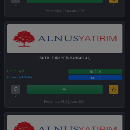
0
1
Perşembe, 07 Kasım 2024
ISCTR
- TÜRKİYE İŞ BANKASI A.Ş.
Hedef Fiyat
20.00 ₺
Potansiyel Getiri
%0.00
Al
0
4
Perşembe, 08 Ağustos 2024