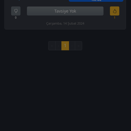
Tavsiye Yok
0
1
Çarşamba, 14 Şubat 2024
«
‹
1
›
»