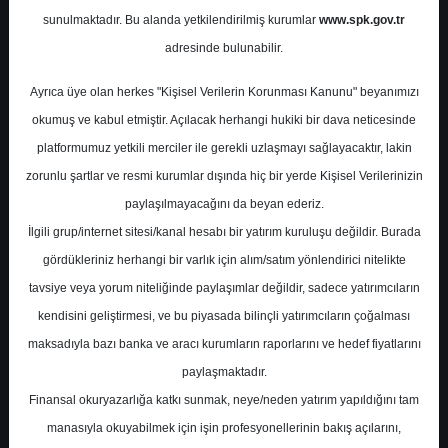
Potansiyel
%0.00
sunulmaktadır. Bu alanda yetkilendirilmiş kurumlar
www.spk.gov.tr
Getiri
adresinde bulunabilir.
Al
0
4
Ayrıca üye olan herkes "Kişisel Verilerin Korunması Kanunu" beyanımızı
Perşembe, 08 Ağustos 2024
okumuş ve kabul etmiştir. Açılacak herhangi hukiki bir dava neticesinde
platformumuz yetkili merciler ile gerekli uzlaşmayı sağlayacaktır, lakin
zorunlu şartlar ve resmi kurumlar dışında hiç bir yerde Kişisel Verilerinizin
paylaşılmayacağını da beyan ederiz.
İlgili grup/internet sitesi/kanal hesabı bir yatırım kuruluşu değildir. Burada
gördükleriniz herhangi bir varlık için alım/satım yönlendirici nitelikte
tavsiye veya yorum niteliğinde paylaşımlar değildir, sadece yatırımcıların
En Yüksek Tahmin
23,36 ₺
kendisini geliştirmesi, ve bu piyasada bilinçli yatırımcıların çoğalması
Ortalama Fiyat Tahmini
19,32 ₺
maksadıyla bazı banka ve aracı kurumların raporlarını ve hedef fiyatlarını
En Düşük Tahmin
17,00 ₺
paylaşmaktadır.
Ortalama Getiri Potansiyeli
%55.92
Finansal okuryazarlığa katkı sunmak, neye/neden yatırım yapıldığını tam
manasıyla okuyabilmek için işin profesyonellerinin bakış açılarını,