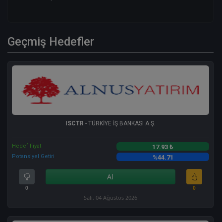
Geçmiş Hedefler
ISCTR
- TÜRKİYE İŞ BANKASI A.Ş.
Hedef Fiyat
17.93 ₺
Potansiyel Getiri
%44.71
Al
0
0
Salı, 04 Ağustos 2026