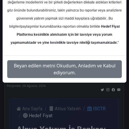
değerleme modellerini ve bir şirketi değerlerken dikkate aldıkları kriterleri
Kurum Sayısı
göz önünde bulundurabilirsiniz, lakin yalnızca bu raporlar veya analizlere
21
güvenerek yatırım yapmak sizi maddi kayıplara uğratabilir.. Bu
Al
Tut
End.
Endeks
Tavsiye
bilgiler/paylaşımlar kurum&banka raporları olmakla birlikte
Hedef Fiyat
Paralel
Üstü
Yok
Get.
Get.
Platformu kesinlikle alım/satım için bir tavsiye veya yorum
10
1
1
3
4
yapmamaktadır ve yine kesinlikle tavsiye niteliği taşımamaktadır.
"
Nötr
Beyan edilen metni Okudum, Anladım ve Kabul
2
ediyorum.
Perşembe, 08 Ağustos 2024
Ana Sayfa
Alnus Yatırım
ISCTR
Hedef Fiyat