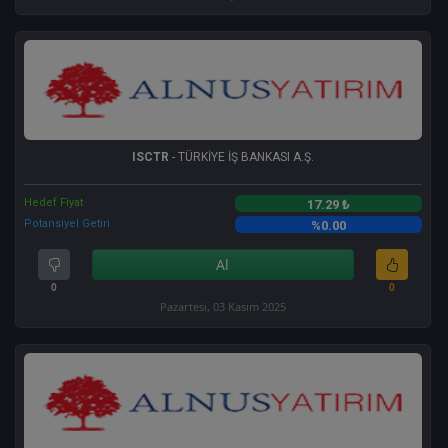
ISCTR
- TÜRKİYE İŞ BANKASI A.Ş.
Hedef Fiyat
17.29 ₺
Potansiyel Getiri
%0.00
Al
0
0
Pazartesi, 03 Kasım 2025