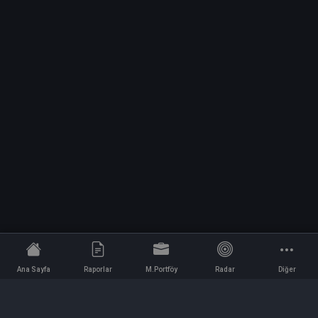
Ana Sayfa
Raporlar
M.Portföy
Radar
Diğer