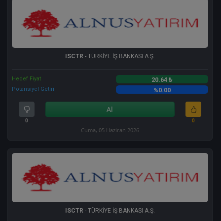
ISCTR
- TÜRKİYE İŞ BANKASI A.Ş.
Hedef Fiyat
20.64 ₺
Potansiyel Getiri
%0.00
Al
0
0
Cuma, 05 Haziran 2026
ISCTR
- TÜRKİYE İŞ BANKASI A.Ş.