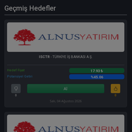
Geçmiş Hedefler
ISCTR
- TÜRKİYE İŞ BANKASI A.Ş.
Hedef Fiyat
17.93 ₺
Potansiyel Getiri
%45.06
Al
0
0
Salı, 04 Ağustos 2026