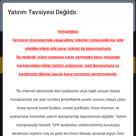
Yatırım Tavsiyesi Değildir.
Şimdi uygulamayı indirin!
Hoşgeldiniz
Sermaye piyasalarında yapacağınız işlemler sonucunda kar elde
edebileceğiniz gibi zarar riskiniz de bulunmaktadır.
Bu nedenle, işlem yapmaya karar vermeden önce, piyasada
karşılaşabileceğiniz riskleri anlamanız, mali durumunuzu ve
kısıtlarınızı dikkate alarak karar vermeniz gerekmektedir.
Geri Dön
"Bu internet sitesindeki tüm sayfalarda veya bağlı sosyal medya
hesaplarında yer alan ücretsiz temel/teknik analiz sonucu ortaya çıkan
hisse senedi hedef fiyatları, model portföyler, hisse önerileri ve
açıklamalar kesinlikle yatırım danışmanlığı kapsamında değildir. Yatırım
ISCTR
- TÜRKİYE İŞ BANKASI
A.Ş.
danışmanlığı hizmeti, SPK tarafından yetkilendirilmiş kuruluşlar
Hedef Fiyat
17.00 ₺
tarafından kişilerin risk ve getiri tercihleri dikkate alınarak kişiye Özel