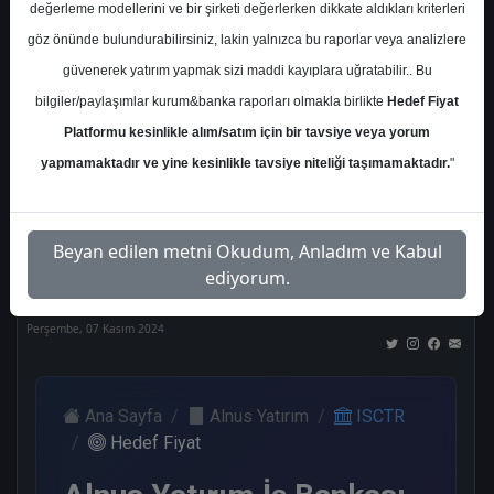
değerleme modellerini ve bir şirketi değerlerken dikkate aldıkları kriterleri
Kurum Sayısı
göz önünde bulundurabilirsiniz, lakin yalnızca bu raporlar veya analizlere
21
güvenerek yatırım yapmak sizi maddi kayıplara uğratabilir.. Bu
Al
Tut
End.
Endeks
Tavsiye
bilgiler/paylaşımlar kurum&banka raporları olmakla birlikte
Hedef Fiyat
Paralel
Üstü
Yok
Get.
Get.
Platformu kesinlikle alım/satım için bir tavsiye veya yorum
10
1
1
3
4
yapmamaktadır ve yine kesinlikle tavsiye niteliği taşımamaktadır.
"
Nötr
Beyan edilen metni Okudum, Anladım ve Kabul
2
ediyorum.
Perşembe, 07 Kasım 2024
Ana Sayfa
Alnus Yatırım
ISCTR
Hedef Fiyat