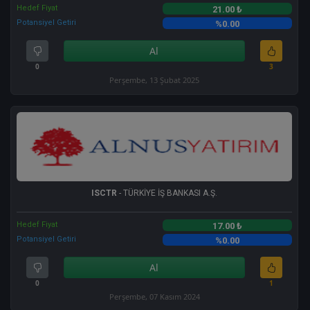
Hedef Fiyat
21.00 ₺
Potansiyel Getiri
%0.00
Al
0
3
Perşembe, 13 Şubat 2025
ISCTR
- TÜRKİYE İŞ BANKASI A.Ş.
Hedef Fiyat
17.00 ₺
Potansiyel Getiri
%0.00
Al
0
1
Perşembe, 07 Kasım 2024