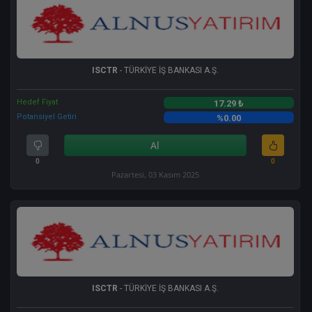
ISCTR
- TÜRKİYE İŞ BANKASI A.Ş.
Hedef Fiyat
17.29 ₺
Potansiyel Getiri
%0.00
Al
0
0
Pazartesi, 03 Kasım 2025
ISCTR
- TÜRKİYE İŞ BANKASI A.Ş.