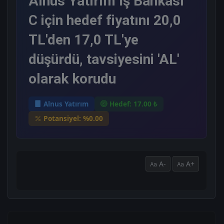
Alnus Yatırım İş Bankası
C için hedef fiyatını 20,0
TL'den 17,0 TL'ye
düşürdü, tavsiyesini 'AL'
olarak korudu
Alnus Yatırım
Hedef: 17.00 ₺
Potansiyel: %0.00
A-
A+