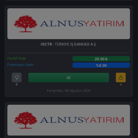
ISCTR
- TÜRKİYE İŞ BANKASI A.Ş.
Hedef Fiyat
20.00 ₺
Potansiyel Getiri
%0.00
Al
0
4
Perşembe, 08 Ağustos 2024