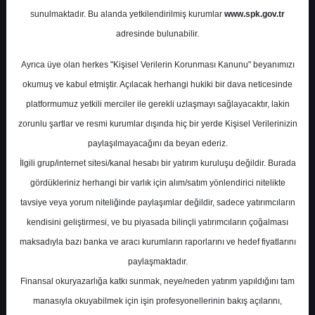
Potansiyel
%0.00
sunulmaktadır. Bu alanda yetkilendirilmiş kurumlar
www.spk.gov.tr
Getiri
adresinde bulunabilir.
Al
0
1
Ayrıca üye olan herkes "Kişisel Verilerin Korunması Kanunu" beyanımızı
Perşembe, 07 Kasım 2024
okumuş ve kabul etmiştir. Açılacak herhangi hukiki bir dava neticesinde
platformumuz yetkili merciler ile gerekli uzlaşmayı sağlayacaktır, lakin
zorunlu şartlar ve resmi kurumlar dışında hiç bir yerde Kişisel Verilerinizin
paylaşılmayacağını da beyan ederiz.
İlgili grup/internet sitesi/kanal hesabı bir yatırım kuruluşu değildir. Burada
gördükleriniz herhangi bir varlık için alım/satım yönlendirici nitelikte
tavsiye veya yorum niteliğinde paylaşımlar değildir, sadece yatırımcıların
En Yüksek Tahmin
23,36 ₺
kendisini geliştirmesi, ve bu piyasada bilinçli yatırımcıların çoğalması
Ortalama Fiyat Tahmini
19,32 ₺
maksadıyla bazı banka ve aracı kurumların raporlarını ve hedef fiyatlarını
En Düşük Tahmin
17,00 ₺
paylaşmaktadır.
Ortalama Getiri Potansiyeli
%56.30
Finansal okuryazarlığa katkı sunmak, neye/neden yatırım yapıldığını tam
manasıyla okuyabilmek için işin profesyonellerinin bakış açılarını,