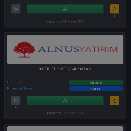
Al
1
0
Çarşamba, 06 Mayıs 2026
ISCTR
- TÜRKİYE İŞ BANKASI A.Ş.
Hedef Fiyat
24.30 ₺
Potansiyel Getiri
%0.00
Al
0
0
Pazartesi, 09 Şubat 2026