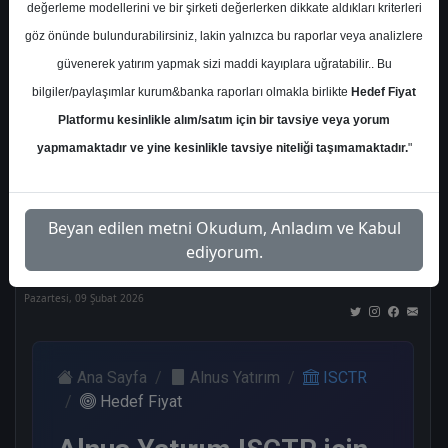
değerleme modellerini ve bir şirketi değerlerken dikkate aldıkları kriterleri
Kurum Sayısı
göz önünde bulundurabilirsiniz, lakin yalnızca bu raporlar veya analizlere
21
güvenerek yatırım yapmak sizi maddi kayıplara uğratabilir.. Bu
Al
Tut
End.
Endeks
Tavsiye
bilgiler/paylaşımlar kurum&banka raporları olmakla birlikte
Hedef Fiyat
Paralel
Üstü
Yok
Get.
Get.
Platformu kesinlikle alım/satım için bir tavsiye veya yorum
10
1
1
3
4
yapmamaktadır ve yine kesinlikle tavsiye niteliği taşımamaktadır.
"
Nötr
Beyan edilen metni Okudum, Anladım ve Kabul
2
ediyorum.
Pazartesi, 09 Şubat 2026
Ana Sayfa
Alnus Yatırım
ISCTR
Hedef Fiyat