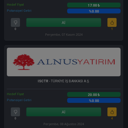
Hedef Fiyat
17.00 ₺
Potansiyel Getiri
%0.00
Al
0
1
Perşembe, 07 Kasım 2024
ISCTR
- TÜRKİYE İŞ BANKASI A.Ş.
Hedef Fiyat
20.00 ₺
Potansiyel Getiri
%0.00
Al
0
4
Perşembe, 08 Ağustos 2024