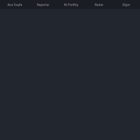
Ana Sayfa
Raporlar
M.Portföy
Radar
Diğer
İletişim
Bilgi ve Reklam için bizimle iletişime geçin!
iletisim@hedeffiyat.com.tr