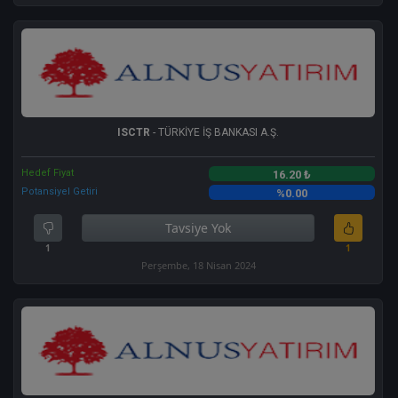
ISCTR
- TÜRKİYE İŞ BANKASI A.Ş.
Hedef Fiyat
16.20 ₺
Potansiyel Getiri
%0.00
Tavsiye Yok
1
1
Perşembe, 18 Nisan 2024