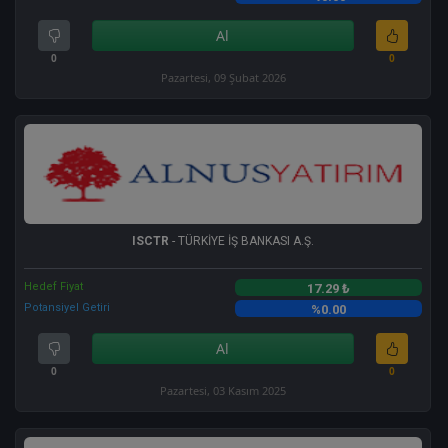
Al
0
0
Pazartesi, 09 Şubat 2026
ISCTR
- TÜRKİYE İŞ BANKASI A.Ş.
Hedef Fiyat
17.29 ₺
Potansiyel Getiri
%0.00
Al
0
0
Pazartesi, 03 Kasım 2025