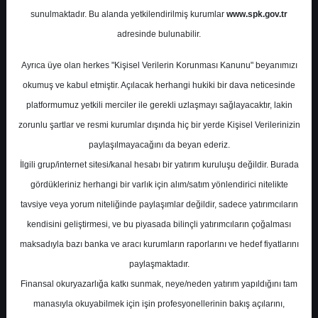
Potansiyel
%0.00
sunulmaktadır. Bu alanda yetkilendirilmiş kurumlar
www.spk.gov.tr
Getiri
adresinde bulunabilir.
Al
0
0
Ayrıca üye olan herkes "Kişisel Verilerin Korunması Kanunu" beyanımızı
Pazartesi, 09 Şubat 2026
okumuş ve kabul etmiştir. Açılacak herhangi hukiki bir dava neticesinde
platformumuz yetkili merciler ile gerekli uzlaşmayı sağlayacaktır, lakin
zorunlu şartlar ve resmi kurumlar dışında hiç bir yerde Kişisel Verilerinizin
paylaşılmayacağını da beyan ederiz.
İlgili grup/internet sitesi/kanal hesabı bir yatırım kuruluşu değildir. Burada
gördükleriniz herhangi bir varlık için alım/satım yönlendirici nitelikte
tavsiye veya yorum niteliğinde paylaşımlar değildir, sadece yatırımcıların
En Yüksek Tahmin
23,36 ₺
kendisini geliştirmesi, ve bu piyasada bilinçli yatırımcıların çoğalması
Ortalama Fiyat Tahmini
19,32 ₺
maksadıyla bazı banka ve aracı kurumların raporlarını ve hedef fiyatlarını
En Düşük Tahmin
17,00 ₺
paylaşmaktadır.
Ortalama Getiri Potansiyeli
%56.30
Finansal okuryazarlığa katkı sunmak, neye/neden yatırım yapıldığını tam
manasıyla okuyabilmek için işin profesyonellerinin bakış açılarını,