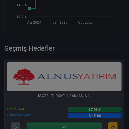
14.00 ₺
12.00 ₺
Apr 2024
Jan 2025
Oct 2025
Geçmiş Hedefler
ISCTR
- TÜRKİYE İŞ BANKASI A.Ş.
Hedef Fiyat
17.93 ₺
Potansiyel Getiri
%45.06
Al