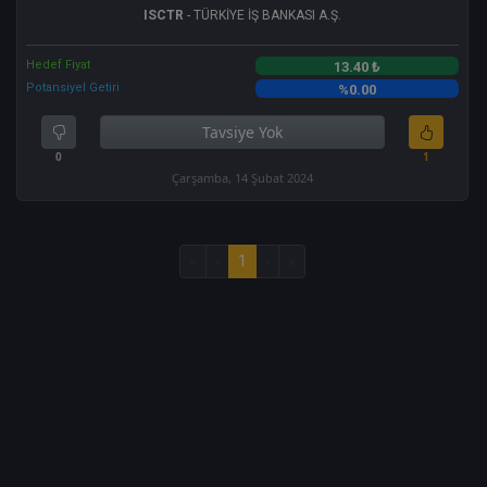
ISCTR
- TÜRKİYE İŞ BANKASI A.Ş.
Hedef Fiyat
13.40 ₺
Potansiyel Getiri
%0.00
Tavsiye Yok
0
1
Çarşamba, 14 Şubat 2024
«
‹
1
›
»