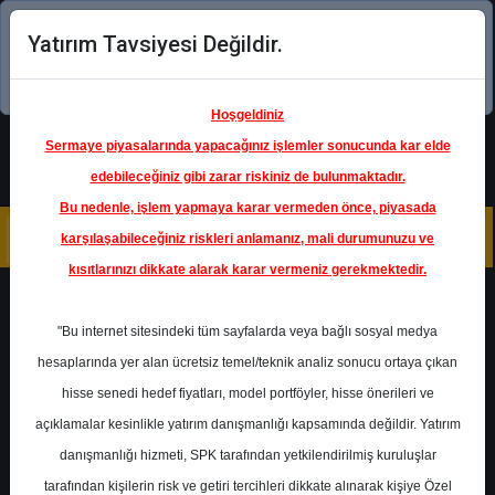
Yatırım Tavsiyesi Değildir.
Şimdi uygulamayı indirin!
Hoşgeldiniz
Sermaye piyasalarında yapacağınız işlemler sonucunda kar elde
edebileceğiniz gibi zarar riskiniz de bulunmaktadır.
Bu nedenle, işlem yapmaya karar vermeden önce, piyasada
karşılaşabileceğiniz riskleri anlamanız, mali durumunuzu ve
kısıtlarınızı dikkate alarak karar vermeniz gerekmektedir.
Geri Dön
"Bu internet sitesindeki tüm sayfalarda veya bağlı sosyal medya
hesaplarında yer alan ücretsiz temel/teknik analiz sonucu ortaya çıkan
hisse senedi hedef fiyatları, model portföyler, hisse önerileri ve
açıklamalar kesinlikle yatırım danışmanlığı kapsamında değildir. Yatırım
ISCTR
- TÜRKİYE İŞ BANKASI
A.Ş.
danışmanlığı hizmeti, SPK tarafından yetkilendirilmiş kuruluşlar
Hedef Fiyat
24.30 ₺
tarafından kişilerin risk ve getiri tercihleri dikkate alınarak kişiye Özel