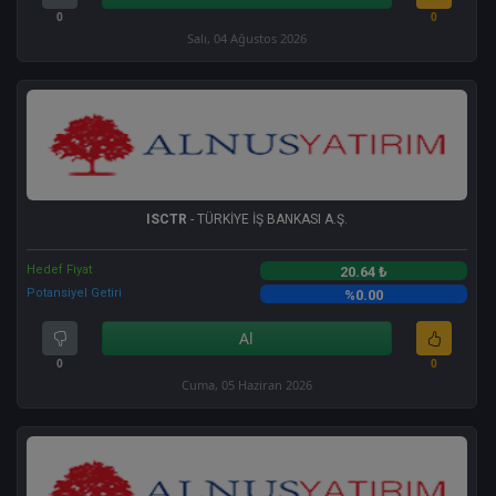
0
0
Salı, 04 Ağustos 2026
ISCTR
- TÜRKİYE İŞ BANKASI A.Ş.
Hedef Fiyat
20.64 ₺
Potansiyel Getiri
%0.00
Al
0
0
Cuma, 05 Haziran 2026