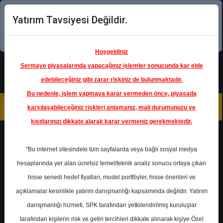
Yatırım Tavsiyesi Değildir.
Şimdi uygulamayı indirin!
Hoşgeldiniz
Sermaye piyasalarında yapacağınız işlemler sonucunda kar elde
edebileceğiniz gibi zarar riskiniz de bulunmaktadır.
Bu nedenle, işlem yapmaya karar vermeden önce, piyasada
karşılaşabileceğiniz riskleri anlamanız, mali durumunuzu ve
kısıtlarınızı dikkate alarak karar vermeniz gerekmektedir.
Geri Dön
"Bu internet sitesindeki tüm sayfalarda veya bağlı sosyal medya
hesaplarında yer alan ücretsiz temel/teknik analiz sonucu ortaya çıkan
hisse senedi hedef fiyatları, model portföyler, hisse önerileri ve
açıklamalar kesinlikle yatırım danışmanlığı kapsamında değildir. Yatırım
ISCTR
- TÜRKİYE İŞ BANKASI
A.Ş.
danışmanlığı hizmeti, SPK tarafından yetkilendirilmiş kuruluşlar
Hedef Fiyat
19.40 ₺
tarafından kişilerin risk ve getiri tercihleri dikkate alınarak kişiye Özel