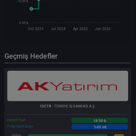
10.00 ₺
5.00 ₺
Oct 2023
Jul 2024
Apr 2025
Jan 2026
Geçmiş Hedefler
ISCTR
- TÜRKİYE İŞ BANKASI A.Ş.
Hedef Fiyat
18.50 ₺
Potansiyel Getiri
%49.68