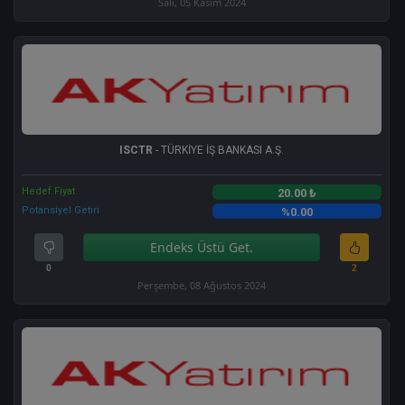
Salı, 05 Kasım 2024
ISCTR
- TÜRKİYE İŞ BANKASI A.Ş.
Hedef Fiyat
20.00 ₺
Potansiyel Getiri
%0.00
Endeks Üstü Get.
0
2
Perşembe, 08 Ağustos 2024