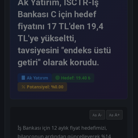
Ak Yatırım, ISCTR-İş
Bankası C için hedef
fiyatını 17 TL'den 19,4
TL'ye yükseltti,
tavsiyesini "endeks üstü
getiri" olarak korudu.
Ak Yatırım
Hedef: 19.40 ₺
Potansiyel: %0.00
A-
A+
İş Bankası için 12 aylık fiyat hedefimizi,
bilançonun ardından güncelleyerek %14