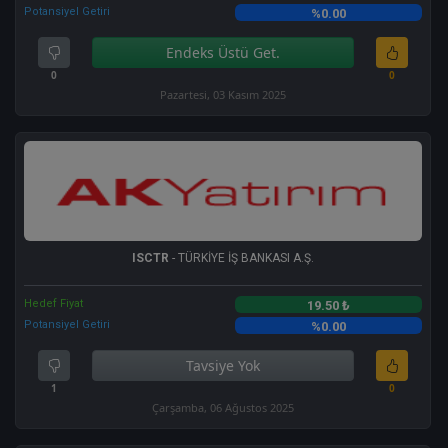
Potansiyel Getiri
%0.00
Endeks Üstü Get.
0
0
Pazartesi, 03 Kasım 2025
ISCTR
- TÜRKİYE İŞ BANKASI A.Ş.
Hedef Fiyat
19.50 ₺
Potansiyel Getiri
%0.00
Tavsiye Yok
1
0
Çarşamba, 06 Ağustos 2025