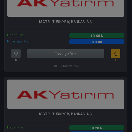
ISCTR
- TÜRKİYE İŞ BANKASI A.Ş.
Hedef Fiyat
10.40 ₺
Potansiyel Getiri
%0.00
Tavsiye Yok
0
1
Salı, 07 Kasım 2023
ISCTR
- TÜRKİYE İŞ BANKASI A.Ş.
Hedef Fiyat
8.20 ₺