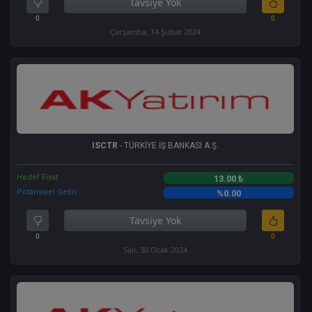
Tavsiye Yok
0
0
Çarşamba, 14 Şubat 2024
ISCTR
- TÜRKİYE İŞ BANKASI A.Ş.
Hedef Fiyat
13.00 ₺
Potansiyel Getiri
%0.00
Tavsiye Yok
0
0
Salı, 30 Ocak 2024