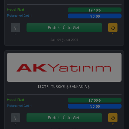
Hedef Fiyat
19.40 ₺
Potansiyel Getiri
%0.00
Endeks Üstü Get.
0
1
Salı, 04 Şubat 2025
ISCTR
- TÜRKİYE İŞ BANKASI A.Ş.
Hedef Fiyat
17.00 ₺
Potansiyel Getiri
%0.00
Endeks Üstü Get.
0
2