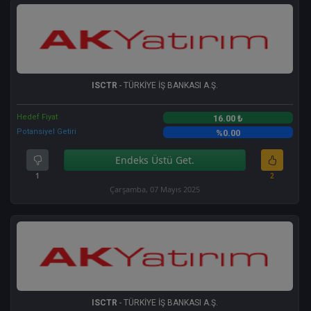
ISCTR
- TÜRKİYE İŞ BANKASI A.Ş.
Hedef Fiyat
16.00 ₺
Potansiyel Getiri
%0.00
Endeks Üstü Get.
1
2
Çarşamba, 07 Mayıs 2025
ISCTR
- TÜRKİYE İŞ BANKASI A.Ş.