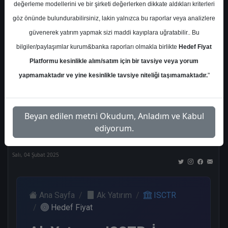
değerleme modellerini ve bir şirketi değerlerken dikkate aldıkları kriterleri
Kurum Sayısı
göz önünde bulundurabilirsiniz, lakin yalnızca bu raporlar veya analizlere
21
güvenerek yatırım yapmak sizi maddi kayıplara uğratabilir.. Bu
Al
Tut
End.
Endeks
Tavsiye
bilgiler/paylaşımlar kurum&banka raporları olmakla birlikte
Hedef Fiyat
Paralel
Üstü
Yok
Platformu kesinlikle alım/satım için bir tavsiye veya yorum
Get.
Get.
10
1
1
yapmamaktadır ve yine kesinlikle tavsiye niteliği taşımamaktadır.
"
3
4
Nötr
Beyan edilen metni Okudum, Anladım ve Kabul
2
ediyorum.
Salı, 04 Şubat 2025
Ana Sayfa
Ak Yatırım
ISCTR
Hedef Fiyat