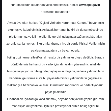
Potansiyel
%0.00
sunulmaktadır. Bu alanda yetkilendirilmiş kurumlar
www.spk.gov.tr
Getiri
adresinde bulunabilir.
Endeks Üstü
Get.
0
1
Ayrıca üye olan herkes "Kişisel Verilerin Korunması Kanunu" beyanımızı
Salı, 04 Şubat 2025
okumuş ve kabul etmiştir. Açılacak herhangi hukiki bir dava neticesinde
platformumuz yetkili merciler ile gerekli uzlaşmayı sağlayacaktır, lakin
zorunlu şartlar ve resmi kurumlar dışında hiç bir yerde Kişisel Verilerinizin
paylaşılmayacağını da beyan ederiz.
İlgili grup/internet sitesi/kanal hesabı bir yatırım kuruluşu değildir. Burada
gördükleriniz herhangi bir varlık için alım/satım yönlendirici nitelikte
tavsiye veya yorum niteliğinde paylaşımlar değildir, sadece yatırımcıların
En Yüksek Tahmin
23,36 ₺
kendisini geliştirmesi, ve bu piyasada bilinçli yatırımcıların çoğalması
Ortalama Fiyat Tahmini
19,32 ₺
maksadıyla bazı banka ve aracı kurumların raporlarını ve hedef fiyatlarını
En Düşük Tahmin
17,00 ₺
paylaşmaktadır.
Ortalama Getiri Potansiyeli
%56.30
Finansal okuryazarlığa katkı sunmak, neye/neden yatırım yapıldığını tam
manasıyla okuyabilmek için işin profesyonellerinin bakış açılarını,