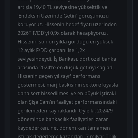
artışla 19,40 TL seviyesine yükselttik ve
‘Endeksin Üzerinde Getiri’ görüşümüzü
koruyoruz. Hissenin hedef fiyatı üzerinden
2026T F/DD’yi 0,9x olarak hesaplıyoruz.
Hissenin son on yılda gördüğü en yüksek
12 aylık F/DD çarpanı ise 1,2x
seviyesindeydi. İş Bankası, dört özel banka
arasında 2024’te en düşük getiriyi sağladı.
Hissenin geçen yıl zayıf performans
göstermesi, marj baskısının sektöre kıyasla
daha sert hissedilmesi ve en büyük iştiraki
olan Şişe Cam’ın faaliyet performansındaki
gerilemeden kaynaklandı. Öyle ki, 2024/9
döneminde bankacılık faaliyetleri zarar
kaydederken, net dönem kârı tamamen
iştirak değerleme kazançları, 7 milyar TL’lik