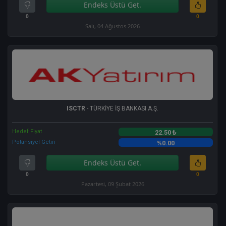
Endeks Üstü Get.
0
0
Salı, 04 Ağustos 2026
ISCTR
- TÜRKİYE İŞ BANKASI A.Ş.
Hedef Fiyat
22.50 ₺
Potansiyel Getiri
%0.00
Endeks Üstü Get.
0
0
Pazartesi, 09 Şubat 2026