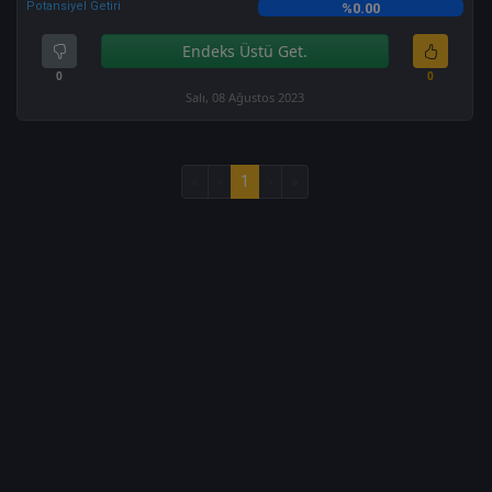
Potansiyel Getiri
%0.00
Endeks Üstü Get.
0
0
Salı, 08 Ağustos 2023
«
‹
1
›
»