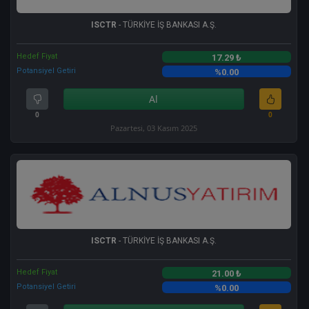
ISCTR
- TÜRKİYE İŞ BANKASI A.Ş.
Hedef Fiyat
17.29 ₺
Potansiyel Getiri
%0.00
Al
0
0
Pazartesi, 03 Kasım 2025
ISCTR
- TÜRKİYE İŞ BANKASI A.Ş.
Hedef Fiyat
21.00 ₺
Potansiyel Getiri
%0.00