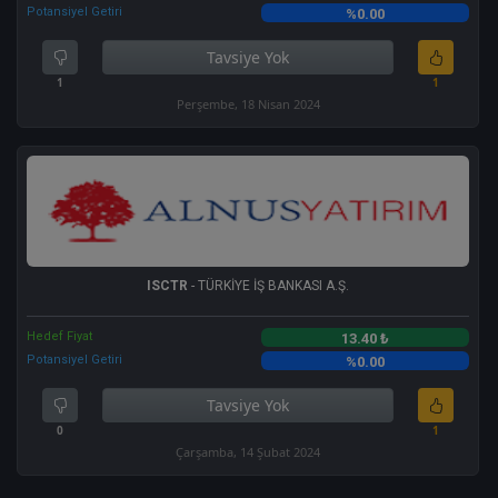
Potansiyel Getiri
%0.00
Tavsiye Yok
1
1
Perşembe, 18 Nisan 2024
ISCTR
- TÜRKİYE İŞ BANKASI A.Ş.
Hedef Fiyat
13.40 ₺
Potansiyel Getiri
%0.00
Tavsiye Yok
0
1
Çarşamba, 14 Şubat 2024