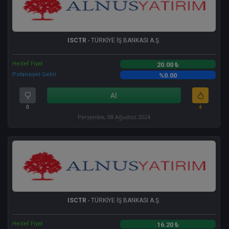
ISCTR
- TÜRKİYE İŞ BANKASI A.Ş.
Hedef Fiyat
20.00 ₺
Potansiyel Getiri
%0.00
Al
0
4
Perşembe, 08 Ağustos 2024
ISCTR
- TÜRKİYE İŞ BANKASI A.Ş.
Hedef Fiyat
16.20 ₺