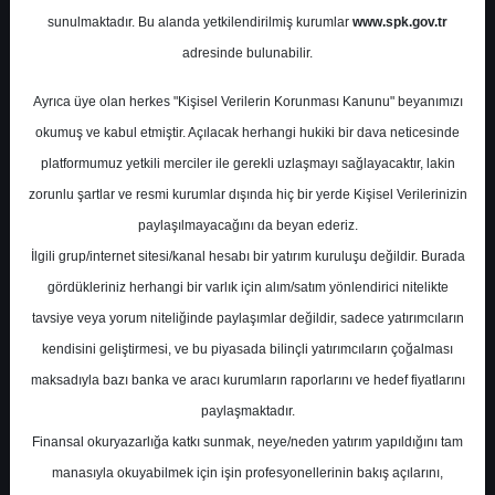
Potansiyel
%0.00
sunulmaktadır. Bu alanda yetkilendirilmiş kurumlar
www.spk.gov.tr
Getiri
adresinde bulunabilir.
Al
0
0
Ayrıca üye olan herkes "Kişisel Verilerin Korunması Kanunu" beyanımızı
Cuma, 05 Haziran 2026
okumuş ve kabul etmiştir. Açılacak herhangi hukiki bir dava neticesinde
platformumuz yetkili merciler ile gerekli uzlaşmayı sağlayacaktır, lakin
zorunlu şartlar ve resmi kurumlar dışında hiç bir yerde Kişisel Verilerinizin
paylaşılmayacağını da beyan ederiz.
İlgili grup/internet sitesi/kanal hesabı bir yatırım kuruluşu değildir. Burada
gördükleriniz herhangi bir varlık için alım/satım yönlendirici nitelikte
tavsiye veya yorum niteliğinde paylaşımlar değildir, sadece yatırımcıların
En Yüksek Tahmin
23,36 ₺
kendisini geliştirmesi, ve bu piyasada bilinçli yatırımcıların çoğalması
Ortalama Fiyat Tahmini
19,32 ₺
maksadıyla bazı banka ve aracı kurumların raporlarını ve hedef fiyatlarını
En Düşük Tahmin
17,00 ₺
paylaşmaktadır.
Ortalama Getiri Potansiyeli
%56.30
Finansal okuryazarlığa katkı sunmak, neye/neden yatırım yapıldığını tam
manasıyla okuyabilmek için işin profesyonellerinin bakış açılarını,