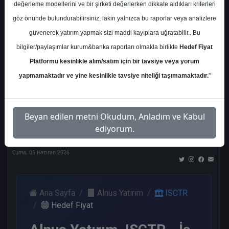
değerleme modellerini ve bir şirketi değerlerken dikkate aldıkları kriterleri
Kurum Sayısı
göz önünde bulundurabilirsiniz, lakin yalnızca bu raporlar veya analizlere
21
güvenerek yatırım yapmak sizi maddi kayıplara uğratabilir.. Bu
Al
Tut
End.
Endeks
Tavsiye
bilgiler/paylaşımlar kurum&banka raporları olmakla birlikte
Hedef Fiyat
Paralel
Üstü
Yok
Get.
Get.
Platformu kesinlikle alım/satım için bir tavsiye veya yorum
10
1
1
3
4
yapmamaktadır ve yine kesinlikle tavsiye niteliği taşımamaktadır.
"
Nötr
Beyan edilen metni Okudum, Anladım ve Kabul
2
ediyorum.
Cuma, 05 Haziran 2026
Ana Sayfa
Alnus Yatırım
ISCTR
Hedef Fiyat