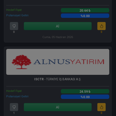
Hedef Fiyat
20.64 ₺
Potansiyel Getiri
%0.00
Al
0
0
Cuma, 05 Haziran 2026
ISCTR
- TÜRKİYE İŞ BANKASI A.Ş.
Hedef Fiyat
24.59 ₺
Potansiyel Getiri
%0.00
Al
1
0