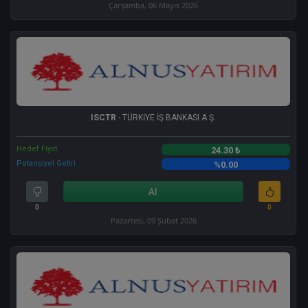
Çarşamba, 06 Mayıs 2026
ISCTR
- TÜRKİYE İŞ BANKASI A.Ş.
Hedef Fiyat
24.30 ₺
Potansiyel Getiri
%0.00
Al
0
0
Pazartesi, 09 Şubat 2026