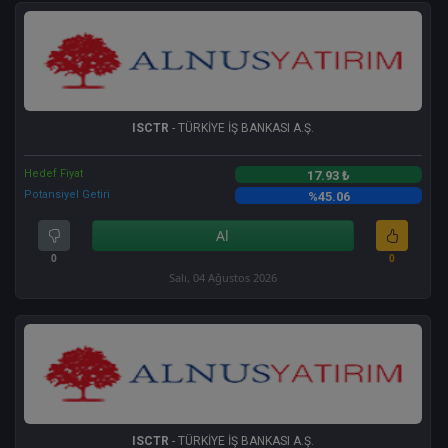
ISCTR
- TÜRKİYE İŞ BANKASI A.Ş.
Hedef Fiyat
17.93 ₺
Potansiyel Getiri
%45.06
Al
0
0
Salı, 04 Ağustos 2026
ISCTR
- TÜRKİYE İŞ BANKASI A.Ş.