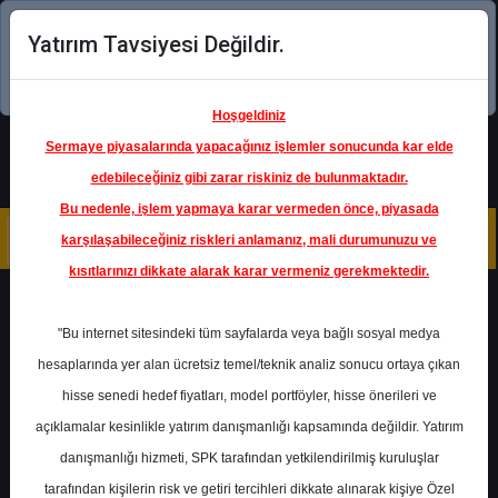
Yatırım Tavsiyesi Değildir.
Şimdi uygulamayı indirin!
Hoşgeldiniz
Sermaye piyasalarında yapacağınız işlemler sonucunda kar elde
edebileceğiniz gibi zarar riskiniz de bulunmaktadır.
Bu nedenle, işlem yapmaya karar vermeden önce, piyasada
karşılaşabileceğiniz riskleri anlamanız, mali durumunuzu ve
kısıtlarınızı dikkate alarak karar vermeniz gerekmektedir.
Geri Dön
"Bu internet sitesindeki tüm sayfalarda veya bağlı sosyal medya
hesaplarında yer alan ücretsiz temel/teknik analiz sonucu ortaya çıkan
hisse senedi hedef fiyatları, model portföyler, hisse önerileri ve
açıklamalar kesinlikle yatırım danışmanlığı kapsamında değildir. Yatırım
ISCTR
- TÜRKİYE İŞ BANKASI
A.Ş.
danışmanlığı hizmeti, SPK tarafından yetkilendirilmiş kuruluşlar
Hedef Fiyat
20.64 ₺
tarafından kişilerin risk ve getiri tercihleri dikkate alınarak kişiye Özel