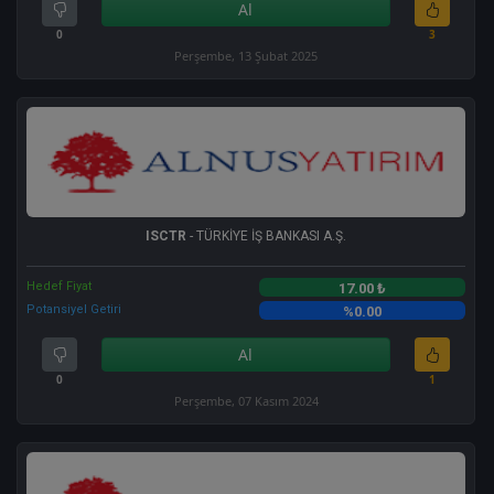
Al
0
3
Perşembe, 13 Şubat 2025
ISCTR
- TÜRKİYE İŞ BANKASI A.Ş.
Hedef Fiyat
17.00 ₺
Potansiyel Getiri
%0.00
Al
0
1
Perşembe, 07 Kasım 2024