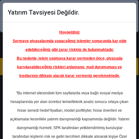
Yatırım Tavsiyesi Değildir.
Şimdi uygulamayı indirin!
Hoşgeldiniz
Sermaye piyasalarında yapacağınız işlemler sonucunda kar elde
edebileceğiniz gibi zarar riskiniz de bulunmaktadır.
Bu nedenle, işlem yapmaya karar vermeden önce, piyasada
karşılaşabileceğiniz riskleri anlamanız, mali durumunuzu ve
kısıtlarınızı dikkate alarak karar vermeniz gerekmektedir.
Geri Dön
"Bu internet sitesindeki tüm sayfalarda veya bağlı sosyal medya
Katılım Endeksinde
hesaplarında yer alan ücretsiz temel/teknik analiz sonucu ortaya çıkan
hisse senedi hedef fiyatları, model portföyler, hisse önerileri ve
açıklamalar kesinlikle yatırım danışmanlığı kapsamında değildir. Yatırım
EREGL
- EREĞLİ DEMİR VE ÇELİK
FABRİKALARI T.A.Ş.
danışmanlığı hizmeti, SPK tarafından yetkilendirilmiş kuruluşlar
Hedef Fiyat
41.20 ₺
tarafından kişilerin risk ve getiri tercihleri dikkate alınarak kişiye Özel