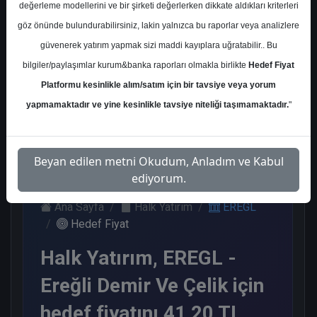
değerleme modellerini ve bir şirketi değerlerken dikkate aldıkları kriterleri
Kurum Sayısı
göz önünde bulundurabilirsiniz, lakin yalnızca bu raporlar veya analizlere
8
güvenerek yatırım yapmak sizi maddi kayıplara uğratabilir.. Bu
Al
Tut
End.
Endeks
bilgiler/paylaşımlar kurum&banka raporları olmakla birlikte
Hedef Fiyat
Paralel
Üstü Get.
Platformu kesinlikle alım/satım için bir tavsiye veya yorum
Get.
3
2
2
1
yapmamaktadır ve yine kesinlikle tavsiye niteliği taşımamaktadır.
"
Perşembe, 02 Temmuz 2026
Beyan edilen metni Okudum, Anladım ve Kabul
ediyorum.
Ana Sayfa
Halk Yatırım
EREGL
Hedef Fiyat
Halk Yatırım, EREGL -
Ereğli Demir Ve Çelik için
hedef fiyatını 41,20 TL,