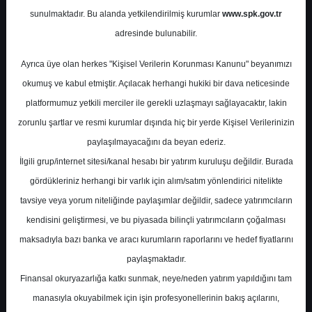
Potansiyel
%-0.87
sunulmaktadır. Bu alanda yetkilendirilmiş kurumlar
www.spk.gov.tr
Getiri
adresinde bulunabilir.
Tut
0
0
Ayrıca üye olan herkes "Kişisel Verilerin Korunması Kanunu" beyanımızı
Perşembe, 02 Temmuz 2026
okumuş ve kabul etmiştir. Açılacak herhangi hukiki bir dava neticesinde
platformumuz yetkili merciler ile gerekli uzlaşmayı sağlayacaktır, lakin
zorunlu şartlar ve resmi kurumlar dışında hiç bir yerde Kişisel Verilerinizin
paylaşılmayacağını da beyan ederiz.
İlgili grup/internet sitesi/kanal hesabı bir yatırım kuruluşu değildir. Burada
gördükleriniz herhangi bir varlık için alım/satım yönlendirici nitelikte
tavsiye veya yorum niteliğinde paylaşımlar değildir, sadece yatırımcıların
En Yüksek Tahmin
59,21 ₺
kendisini geliştirmesi, ve bu piyasada bilinçli yatırımcıların çoğalması
Ortalama Fiyat Tahmini
46,59 ₺
maksadıyla bazı banka ve aracı kurumların raporlarını ve hedef fiyatlarını
En Düşük Tahmin
34,40 ₺
paylaşmaktadır.
Ortalama Getiri Potansiyeli
%12.11
Finansal okuryazarlığa katkı sunmak, neye/neden yatırım yapıldığını tam
manasıyla okuyabilmek için işin profesyonellerinin bakış açılarını,