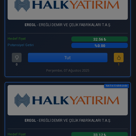
EREGL
- EREĞLİ DEMİR VE ÇELİK FABRİKALARI T.A.Ş.
Hedef Fiyat
32.56 ₺
Potansiyel Getiri
%0.00
Tut
0
1
Perşembe, 07 Ağustos 2025
Katılım Endeksinde
EREGL
- EREĞLİ DEMİR VE ÇELİK FABRİKALARI T.A.Ş.
Hedef Fiyat
33.12 ₺