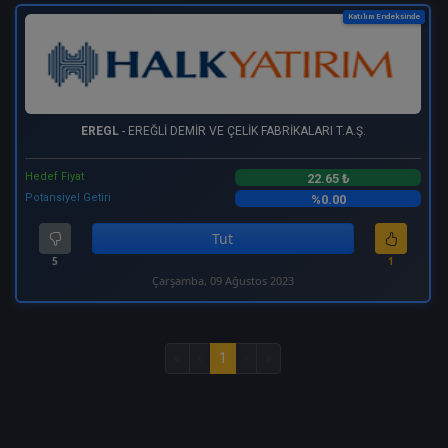
Katılım Endeksinde
EREGL
- EREĞLİ DEMİR VE ÇELİK FABRİKALARI T.A.Ş.
Hedef Fiyat
22.65 ₺
Potansiyel Getiri
%0.00
Tut
5
1
Çarşamba, 09 Ağustos 2023
«
‹
1
›
»