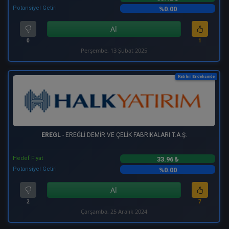
Potansiyel Getiri
%0.00
Al
0
1
Perşembe, 13 Şubat 2025
Katılım Endeksinde
EREGL
- EREĞLİ DEMİR VE ÇELİK FABRİKALARI T.A.Ş.
Hedef Fiyat
33.96 ₺
Potansiyel Getiri
%0.00
Al
2
7
Çarşamba, 25 Aralık 2024