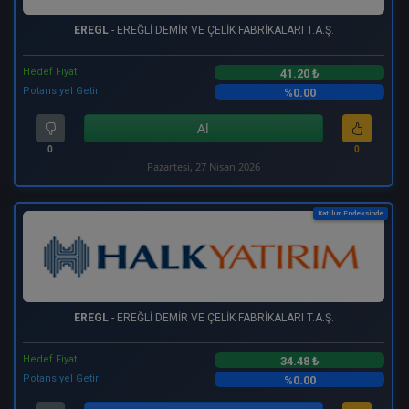
EREGL
- EREĞLİ DEMİR VE ÇELİK FABRİKALARI T.A.Ş.
Hedef Fiyat
41.20 ₺
Potansiyel Getiri
%0.00
Al
0
0
Pazartesi, 27 Nisan 2026
Katılım Endeksinde
EREGL
- EREĞLİ DEMİR VE ÇELİK FABRİKALARI T.A.Ş.
Hedef Fiyat
34.48 ₺
Potansiyel Getiri
%0.00