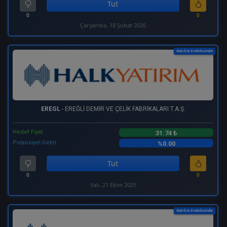
Tut
0
0
Çarşamba, 18 Şubat 2026
Katılım Endeksinde
EREGL
- EREĞLİ DEMİR VE ÇELİK FABRİKALARI T.A.Ş.
Hedef Fiyat
31.74 ₺
Potansiyel Getiri
%0.00
Tut
0
0
Salı, 21 Ekim 2025
Katılım Endeksinde