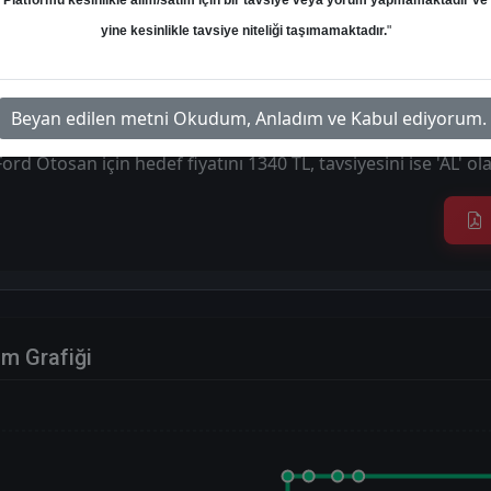
Platformu kesinlikle alım/satım için bir tavsiye veya yorum yapmamaktadır ve
m
Hedef: 134.00 ₺
Potansiyel: %0.00
yine kesinlikle tavsiye niteliği taşımamaktadır.
"
Beyan edilen metni Okudum, Anladım ve Kabul ediyorum.
Ford Otosan için hedef fiyatını 1340 TL, tavsiyesini ise 'AL' 
im Grafiği