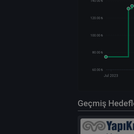
140.00 ₺
120.00 ₺
100.00 ₺
80.00 ₺
60.00 ₺
Jul 2023
Geçmiş Hedefl