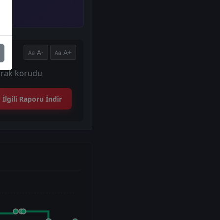
A-
A+
olarak korudu
İlgili Raporu İndir