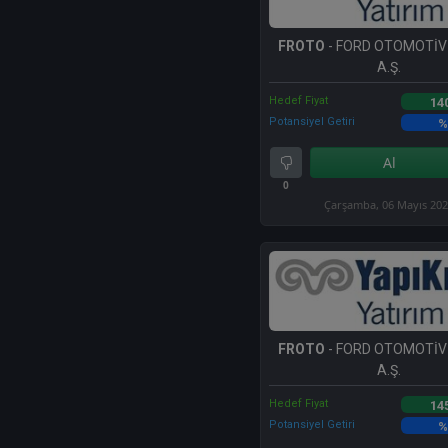
FROTO
- FORD OTOMOTİV
A.Ş.
Hedef Fiyat
14
Potansiyel Getiri
%
Al
0
Çarşamba, 06 Mayıs 20
FROTO
- FORD OTOMOTİV
A.Ş.
Hedef Fiyat
14
Potansiyel Getiri
%