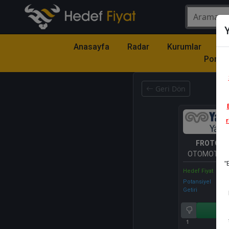
Y
Anasayfa
Radar
Kurumlar
Mo
Portfö
Geri Dön
r
FROTO
- 
OTOMOTİV 
"
A.Ş.
Hedef Fiyat
Potansiyel
Getiri
Al
1