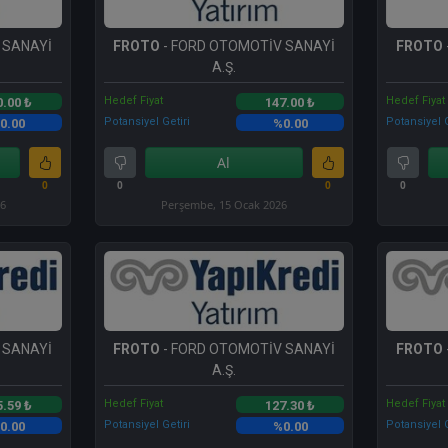
 SANAYİ
FROTO
- FORD OTOMOTİV SANAYİ
FROTO
A.Ş.
Hedef Fiyat
Hedef Fiyat
0.00 ₺
147.00 ₺
Potansiyel Getiri
Potansiyel G
0.00
%0.00
Al
0
0
0
0
26
Perşembe, 15 Ocak 2026
 SANAYİ
FROTO
- FORD OTOMOTİV SANAYİ
FROTO
A.Ş.
Hedef Fiyat
Hedef Fiyat
5.59 ₺
127.30 ₺
Potansiyel Getiri
Potansiyel G
0.00
%0.00