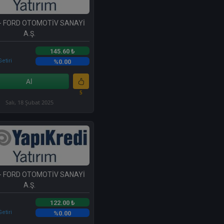
- FORD OTOMOTİV SANAYİ
A.Ş.
145.60 ₺
etiri
%0.00
Al
5
Salı, 18 Şubat 2025
- FORD OTOMOTİV SANAYİ
A.Ş.
122.00 ₺
etiri
%0.00