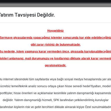
atırım Tavsiyesi Değildir.
del
Hisse
Öne
Raporlar
Partnerlerimi
y
Karşılaştır
Çıkanlar
Hoşgeldiniz
Sermaye piyasalarında yapacağınız işlemler sonucunda kar elde edebileceğini
gibi zarar riskiniz de bulunmaktadır.
Bu nedenle, işlem yapmaya karar vermeden önce, piyasada karşılaşabileceğini
iskleri anlamanız, mali durumunuzu ve kısıtlarınızı dikkate alarak karar vermen
gerekmektedir.
FORD
SANAYİ
Bu internet sitesindeki tüm sayfalarda veya bağlı sosyal medya hesaplarında yer al
134.00 ₺
ücretsiz temel/teknik analiz sonucu ortaya çıkan hisse senedi hedef fiyatları, model
%0.00
En Yüksek Tahmi
portföyler, hisse önerileri ve açıklamalar kesinlikle yatırım danışmanlığı kapsamınd
Ortalama Fiyat
değildir. Yatırım danışmanlığı hizmeti, SPK tarafından yetkilendirilmiş kuruluşlar
Tahmini
tarafından kişilerin risk ve getiri tercihleri dikkate alınarak kişiye Özel sunulmaktadır
2
En Düşük Tahmi