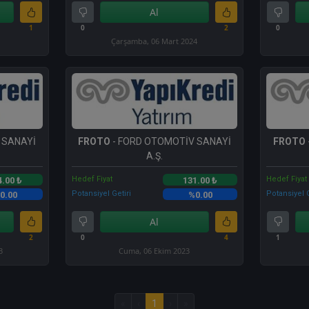
Al
1
0
2
0
Çarşamba, 06 Mart 2024
 SANAYİ
FROTO
- FORD OTOMOTİV SANAYİ
FROTO
A.Ş.
Hedef Fiyat
Hedef Fiyat
4.00 ₺
131.00 ₺
Potansiyel Getiri
Potansiyel G
0.00
%0.00
Al
2
0
4
1
3
Cuma, 06 Ekim 2023
«
‹
1
›
»