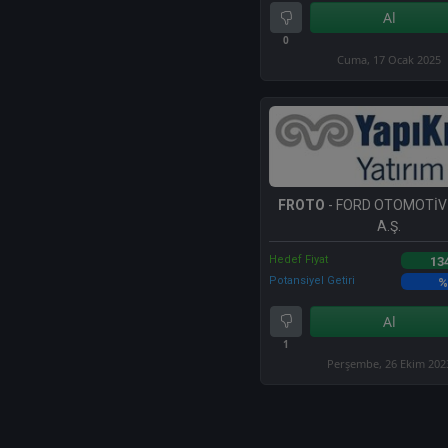
Al
0
Cuma, 17 Ocak 2025
FROTO
- FORD OTOMOTİV
A.Ş.
Hedef Fiyat
13
Potansiyel Getiri
%
Al
1
Perşembe, 26 Ekim 202