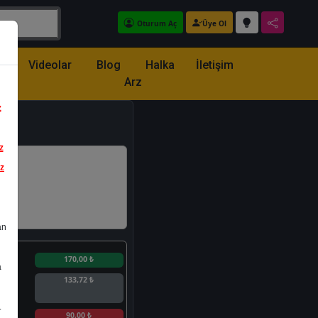
Oturum Aç
Üye Ol
z
Videolar
Blog
Halka
İletişim
Arz
z
z
iz
an
n
170,00 ₺
a
133,72 ₺
.
n
90,00 ₺