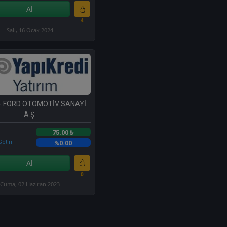
Al
4
Salı, 16 Ocak 2024
- FORD OTOMOTİV SANAYİ
A.Ş.
75.00 ₺
etiri
%0.00
Al
0
Cuma, 02 Haziran 2023