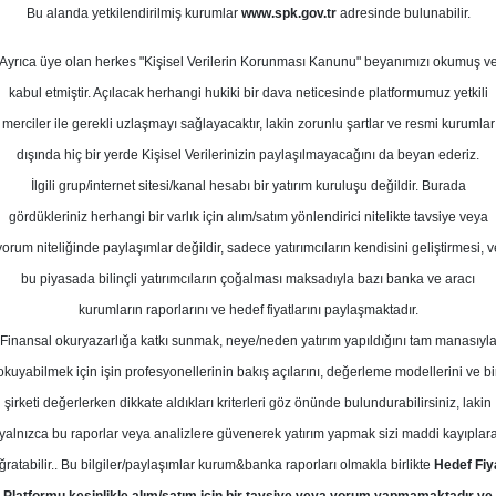
kim 2023
Bu alanda yetkilendirilmiş kurumlar
www.spk.gov.tr
adresinde bulunabilir.
Ortalama Getiri
Potansiyeli
Ayrıca üye olan herkes "Kişisel Verilerin Korunması Kanunu" beyanımızı okumuş v
kabul etmiştir. Açılacak herhangi hukiki bir dava neticesinde platformumuz yetkili
merciler ile gerekli uzlaşmayı sağlayacaktır, lakin zorunlu şartlar ve resmi kurumlar
Al
Tut
dışında hiç bir yerde Kişisel Verilerinizin paylaşılmayacağını da beyan ederiz.
Kurum Sayısı
İlgili grup/internet sitesi/kanal hesabı bir yatırım kuruluşu değildir. Burada
21
11
3
gördükleriniz herhangi bir varlık için alım/satım yönlendirici nitelikte tavsiye veya
yorum niteliğinde paylaşımlar değildir, sadece yatırımcıların kendisini geliştirmesi, v
bu piyasada bilinçli yatırımcıların çoğalması maksadıyla bazı banka ve aracı
Perşembe, 26 Ekim 2023
kurumların raporlarını ve hedef fiyatlarını paylaşmaktadır.
Finansal okuryazarlığa katkı sunmak, neye/neden yatırım yapıldığını tam manasıyl
apı Kredi Yatırım
FROTO
Hedef Fiyat
okuyabilmek için işin profesyonellerinin bakış açılarını, değerleme modellerini ve bi
şirketi değerlerken dikkate aldıkları kriterleri göz önünde bulundurabilirsiniz, lakin
Yatırım, Ford Otosan için hedef fiya
yalnızca bu raporlar veya analizlere güvenerek yatırım yapmak sizi maddi kayıplar
ini ise 'AL' olarak korudu
ğratabilir.. Bu bilgiler/paylaşımlar kurum&banka raporları olmakla birlikte
Hedef Fiy