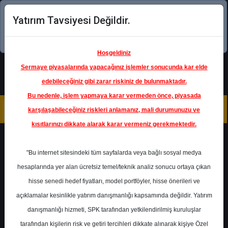
Yatırım Tavsiyesi Değildir.
Şimdi uygulamayı indirin!
Hoşgeldiniz
Sermaye piyasalarında yapacağınız işlemler sonucunda kar elde
edebileceğiniz gibi zarar riskiniz de bulunmaktadır.
Bu nedenle, işlem yapmaya karar vermeden önce, piyasada
karşılaşabileceğiniz riskleri anlamanız, mali durumunuzu ve
kısıtlarınızı dikkate alarak karar vermeniz gerekmektedir.
Geri Dön
"Bu internet sitesindeki tüm sayfalarda veya bağlı sosyal medya
hesaplarında yer alan ücretsiz temel/teknik analiz sonucu ortaya çıkan
hisse senedi hedef fiyatları, model portföyler, hisse önerileri ve
açıklamalar kesinlikle yatırım danışmanlığı kapsamında değildir. Yatırım
HALKB
- TÜRKİYE HALK BANKASI
A.Ş.
danışmanlığı hizmeti, SPK tarafından yetkilendirilmiş kuruluşlar
Hedef Fiyat
13.00 ₺
tarafından kişilerin risk ve getiri tercihleri dikkate alınarak kişiye Özel