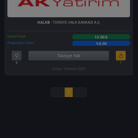
HALKB
- TÜRKİYE HALK BANKASI A.Ş.
Hedef Fiyat
13.00 ₺
Potansiyel Getiri
%0.00
Tavsiye Yok
0
1
Cuma, 10 Kasım 2023
«
‹
1
›
»