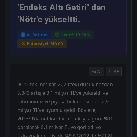
'Endeks Altı Getiri" den
'Nötr'e yükseltti.
Ak Yatırım
Hedef: 13.00 ₺
Potansiyel: %0.00
A-
A+
3Ç23'teki net kâr, 2Ç23'teki düşük bazdan
%343 artışla 3,1 milyar TL'ye yükseldi ve
tahminimiz ve piyasa beklentisi olan 2,9
milyar TL’ye uyumlu geldi. Böylece,
2023/9'da net kâr bir önceki yıla göre %10
daralarak 8,1 milyar TL'ye geriledi ve
özkaynak getirisi de %9,6 (2022'de %21,8)