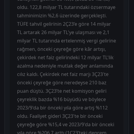
oldu. 122,8 milyar TL tutarındaki özsermaye
tahminimizin %2,6 üzerinde gerçekleşti.
TÜFE tahvil gelirinin 2Ç23’e göre 14 milyar
TL artarak 26 milyar TL'ye ulaşması ve 2,1
milyar TL tutarında ertelenmiş vergi gelirine
rağmen, önceki çeyreğe göre kâr artışı,
çekirdek net faiz gelirindeki 12 milyar TL'lik
azalma nedeniyle mutlak değer anlamında
cılız kaldı. Çekirdek net faiz marjı 3Ç23'te
önceki çeyreğe göre neredeyse 210 baz
puan düştü. 3Ç23’te net komisyon geliri
çeyreklik bazda %16 büyüdü ve böylece
2023/9'da bir önceki yıla göre artış %112
oldu. Faaliyet gideri 3Ç23'te bir önceki
çeyreğe göre %15,4 ve 2023/9'da bir önceki
yıla göre %206,7 arttı (1Ç23’teki deprem