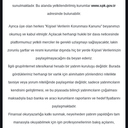
Potansiyel
%0.00
sunulmaktadır. Bu alanda yetkilendirilmiş kurumlar
www.spk.gov.tr
Getiri
adresinde bulunabilir.
Tavsiye Yok
0
1
Ayrıca üye olan herkes "Kişisel Verilerin Korunması Kanunu" beyanımızı
Cuma, 10 Kasım 2023
okumuş ve kabul etmiştir. Açılacak herhangi hukiki bir dava neticesinde
platformumuz yetkili merciler ile gerekli uzlaşmayı sağlayacaktır, lakin
zorunlu şartlar ve resmi kurumlar dışında hiç bir yerde Kişisel Verilerinizin
paylaşılmayacağını da beyan ederiz.
İlgili grup/internet sitesi/kanal hesabı bir yatırım kuruluşu değildir. Burada
gördükleriniz herhangi bir varlık için alım/satım yönlendirici nitelikte
tavsiye veya yorum niteliğinde paylaşımlar değildir, sadece yatırımcıların
En Yüksek Tahmin
100,00 ₺
kendisini geliştirmesi, ve bu piyasada bilinçli yatırımcıların çoğalması
Ortalama Fiyat Tahmini
48,65 ₺
maksadıyla bazı banka ve aracı kurumların raporlarını ve hedef fiyatlarını
En Düşük Tahmin
22,40 ₺
paylaşmaktadır.
Ortalama Getiri Potansiyeli
%31.42
Finansal okuryazarlığa katkı sunmak, neye/neden yatırım yapıldığını tam
manasıyla okuyabilmek için işin profesyonellerinin bakış açılarını,