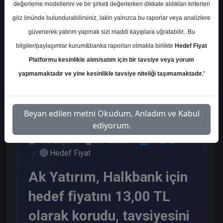
değerleme modellerini ve bir şirketi değerlerken dikkate aldıkları kriterleri
Kurum Sayısı
göz önünde bulundurabilirsiniz, lakin yalnızca bu raporlar veya analizlere
12
güvenerek yatırım yapmak sizi maddi kayıplara uğratabilir.. Bu
Al
Tut
Endeks Altı
bilgiler/paylaşımlar kurum&banka raporları olmakla birlikte
Hedef Fiyat
Get.
Platformu kesinlikle alım/satım için bir tavsiye veya yorum
2
7
3
yapmamaktadır ve yine kesinlikle tavsiye niteliği taşımamaktadır.
"
Cuma, 10 Kasım 2023
Beyan edilen metni Okudum, Anladım ve Kabul
ediyorum.
Ana Sayfa
Ak Yatırım
HALKB
Hedef Fiyat
Ak Yatırım, Halkbank için
hedef fiyatını 13,00 TL
olarak korudu, tavsiyesini