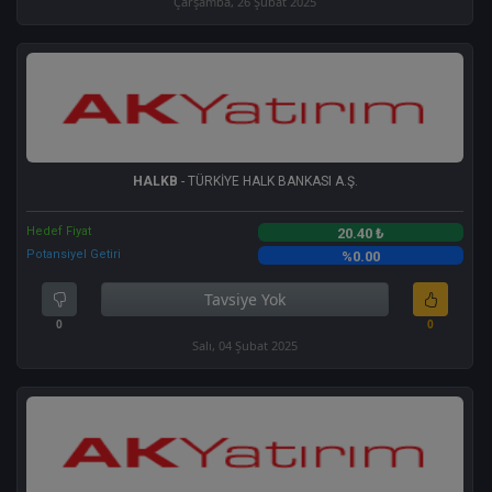
Çarşamba, 26 Şubat 2025
HALKB
- TÜRKİYE HALK BANKASI A.Ş.
Hedef Fiyat
20.40 ₺
Potansiyel Getiri
%0.00
Tavsiye Yok
0
0
Salı, 04 Şubat 2025