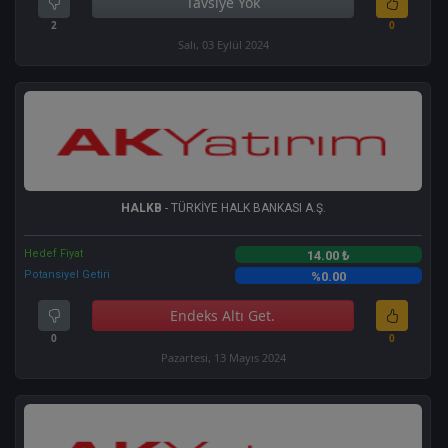
Tavsiye Yok
2
0
Salı, 03 Eylül 2024
HALKB
- TÜRKİYE HALK BANKASI A.Ş.
Hedef Fiyat
14.00 ₺
Potansiyel Getiri
%0.00
Endeks Altı Get.
0
0
Pazartesi, 13 Mayıs 2024