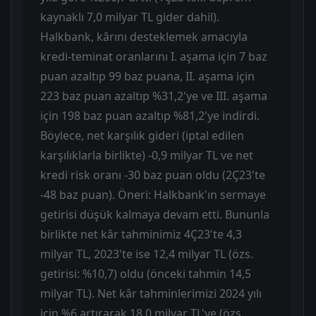
kaynaklı 7,0 milyar TL gider dahil).
Halkbank, kârını desteklemek amacıyla
kredi-teminat oranlarını I. aşama için 7 baz
puan azaltıp 99 baz puana, II. aşama için
223 baz puan azaltıp %31,2'ye ve III. aşama
için 198 baz puan azaltıp %81,2'ye indirdi.
Böylece, net karşılık gideri (iptal edilen
karşılıklarla birlikte) -0,9 milyar TL ve net
kredi risk oranı -30 baz puan oldu (2Ç23'te
-48 baz puan). Öneri: Halkbank'ın sermaye
getirisi düşük kalmaya devam etti. Bununla
birlikte net kâr tahminimiz 4Ç23'te 4,3
milyar TL, 2023'te ise 12,4 milyar TL (özs.
getirisi: %10,7) oldu (önceki tahmin 14,5
milyar TL). Net kâr tahminlerimizi 2024 yılı
için %6 artırarak 18,0 milyar TL'ye (özs.