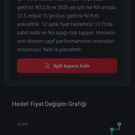
getirisi: %12,0) ve 2025 yılı için ise %9 artışla
31,5 milyar TL'ye (özs. getirisi %19,6)
yükselttik. 12 aylık fiyat hedefimiz 13 TL'de
sabit kaldı ve %3 aşağı risk taşıyor. Hissenin
son dönem zayıf performansının ardından
notumuzu 'Nötr'e yükselttik.
İlgili Raporu İndir
Hedef Fiyat Değişim Grafiği
35.00 ₺