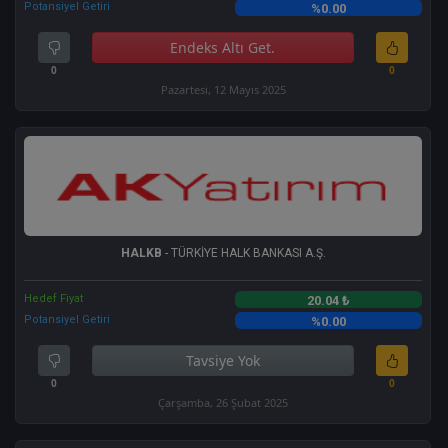
Potansiyel Getiri
%0.00
Endeks Altı Get.
0
0
Pazartesi, 12 Mayıs 2025
HALKB
- TÜRKİYE HALK BANKASI A.Ş.
Hedef Fiyat
20.04 ₺
Potansiyel Getiri
%0.00
Tavsiye Yok
0
0
Çarşamba, 26 Şubat 2025