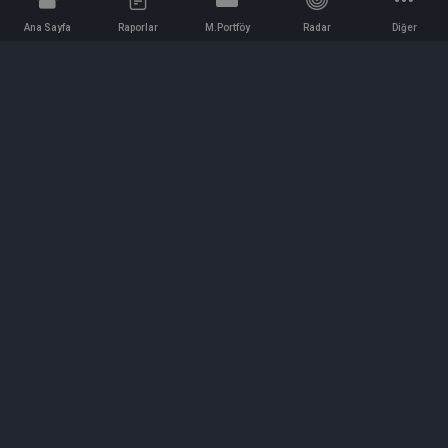
Ana Sayfa
Raporlar
M.Portföy
Radar
Diğer
İletişim
Bilgi ve Reklam için bizimle iletişime geçin!
iletisim@hedeffiyat.com.tr