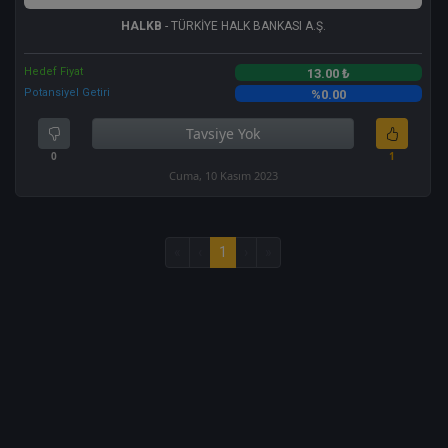
HALKB
- TÜRKİYE HALK BANKASI A.Ş.
Hedef Fiyat
13.00 ₺
Potansiyel Getiri
%0.00
Tavsiye Yok
0
1
Cuma, 10 Kasım 2023
«
‹
1
›
»