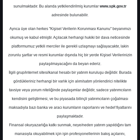
Potansiyel
%0.00
sunulmaktadır. Bu alanda yetkilendirilmiş kurumlar
www.spk.gov.tr
Getiri
adresinde bulunabilir.
Endeks Altı
Get.
0
0
Ayrıca üye olan herkes "Kişisel Verilerin Korunması Kanunu" beyanımızı
Pazartesi, 12 Mayıs 2025
okumuş ve kabul etmiştir. Açılacak herhangi hukiki bir dava neticesinde
platformumuz yetkili merciler ile gerekli uzlaşmayı sağlayacaktır, lakin
zorunlu şartlar ve resmi kurumlar dışında hiç bir yerde Kişisel Verilerinizin
paylaşılmayacağını da beyan ederiz.
İlgili grup/internet sitesi/kanal hesabı bir yatırım kuruluşu değildir. Burada
gördükleriniz herhangi bir varlık için alım/satım yönlendirici nitelikte
tavsiye veya yorum niteliğinde paylaşımlar değildir, sadece yatırımcıların
En Yüksek Tahmin
100,00 ₺
kendisini geliştirmesi, ve bu piyasada bilinçli yatırımcıların çoğalması
Ortalama Fiyat Tahmini
48,65 ₺
maksadıyla bazı banka ve aracı kurumların raporlarını ve hedef fiyatlarını
En Düşük Tahmin
22,40 ₺
paylaşmaktadır.
Ortalama Getiri Potansiyeli
%31.42
Finansal okuryazarlığa katkı sunmak, neye/neden yatırım yapıldığını tam
manasıyla okuyabilmek için işin profesyonellerinin bakış açılarını,