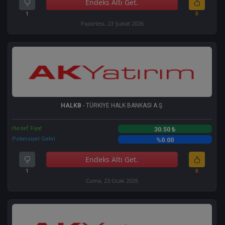
Endeks Altı Get.
1
0
Pazartesi, 23 Şubat 2026
HALKB
- TÜRKİYE HALK BANKASI A.Ş.
Hedef Fiyat
30.50 ₺
Potansiyel Getiri
%0.00
Endeks Altı Get.
1
0
Cuma, 23 Ocak 2026