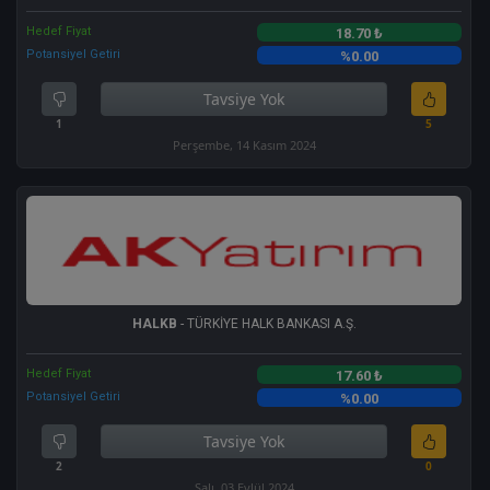
Hedef Fiyat
18.70 ₺
Potansiyel Getiri
%0.00
Tavsiye Yok
1
5
Perşembe, 14 Kasım 2024
HALKB
- TÜRKİYE HALK BANKASI A.Ş.
Hedef Fiyat
17.60 ₺
Potansiyel Getiri
%0.00
Tavsiye Yok
2
0
Salı, 03 Eylül 2024