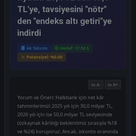
TL'ye, tavsiyesini "nötr"
den "endeks altı getiri"ye
indirdi
Ak Yatırım
Hedef: 17.50 ₺
Potansiyel: %0.00
A-
A+
Yorum ve Öneri: Halkbank için net kâr
tahminlerimizi 2025 yılı için 30,0 milyar TL,
2026 yılı için ise 50,0 milyar TL seviyesinde
(özkaynak kârlılığı beklentimiz sırasıyla %18
ve %24) koruyoruz. Ancak, iskonto oranında