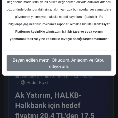
değerleme modellerini ve bir şirketi değerlerken dikkate aldıkları kriterleri
Kurum Sayısı
göz önünde bulundurabilirsiniz, lakin yalnızca bu raporlar veya analizlere
12
güvenerek yatırım yapmak sizi maddi kayıplara uğratabilir.. Bu
Al
Tut
Endeks Altı
bilgiler/paylaşımlar kurum&banka raporları olmakla birlikte
Hedef Fiyat
Get.
Platformu kesinlikle alım/satım için bir tavsiye veya yorum
2
7
3
yapmamaktadır ve yine kesinlikle tavsiye niteliği taşımamaktadır.
"
Pazartesi, 12 Mayıs 2025
Beyan edilen metni Okudum, Anladım ve Kabul
ediyorum.
Ana Sayfa
Ak Yatırım
HALKB
Hedef Fiyat
Ak Yatırım, HALKB-
Halkbank için hedef
fiyatını 20,4 TL'den 17,5