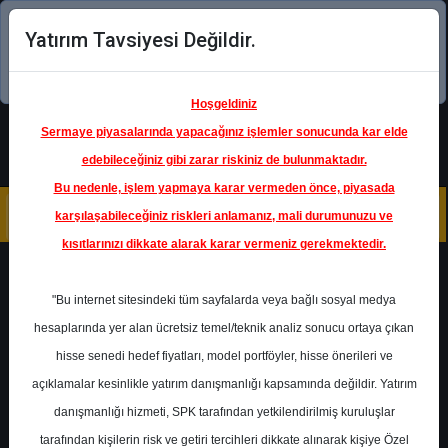
Yatırım Tavsiyesi Değildir.
Şimdi uygulamayı indirin!
Hoşgeldiniz
Sermaye piyasalarında yapacağınız işlemler sonucunda kar elde
edebileceğiniz gibi zarar riskiniz de bulunmaktadır.
Bu nedenle, işlem yapmaya karar vermeden önce, piyasada
karşılaşabileceğiniz riskleri anlamanız, mali durumunuzu ve
kısıtlarınızı dikkate alarak karar vermeniz gerekmektedir.
Geri Dön
"Bu internet sitesindeki tüm sayfalarda veya bağlı sosyal medya
hesaplarında yer alan ücretsiz temel/teknik analiz sonucu ortaya çıkan
hisse senedi hedef fiyatları, model portföyler, hisse önerileri ve
açıklamalar kesinlikle yatırım danışmanlığı kapsamında değildir. Yatırım
HALKB
- TÜRKİYE HALK BANKASI
A.Ş.
danışmanlığı hizmeti, SPK tarafından yetkilendirilmiş kuruluşlar
Hedef Fiyat
17.50 ₺
tarafından kişilerin risk ve getiri tercihleri dikkate alınarak kişiye Özel