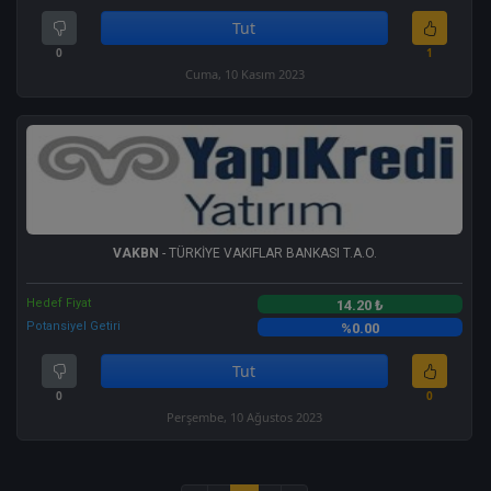
Tut
0
1
Cuma, 10 Kasım 2023
VAKBN
- TÜRKİYE VAKIFLAR BANKASI T.A.O.
Hedef Fiyat
14.20 ₺
Potansiyel Getiri
%0.00
Tut
0
0
Perşembe, 10 Ağustos 2023