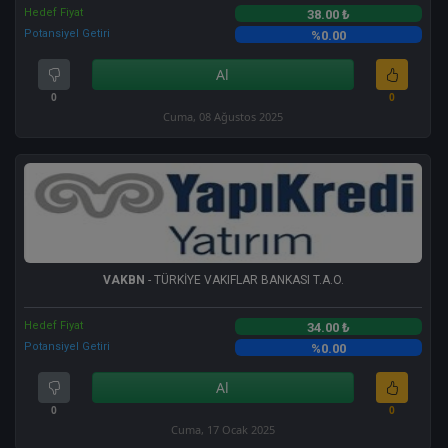
Hedef Fiyat
38.00 ₺
Potansiyel Getiri
%0.00
Al
0
0
Cuma, 08 Ağustos 2025
VAKBN
- TÜRKİYE VAKIFLAR BANKASI T.A.O.
Hedef Fiyat
34.00 ₺
Potansiyel Getiri
%0.00
Al
0
0
Cuma, 17 Ocak 2025