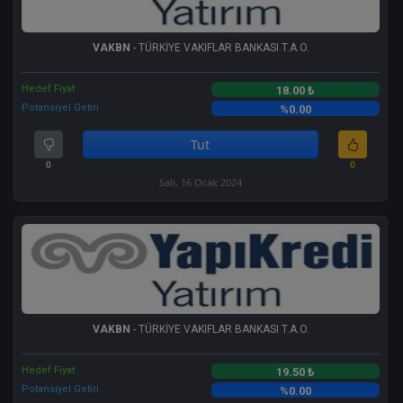
VAKBN
- TÜRKİYE VAKIFLAR BANKASI T.A.O.
Hedef Fiyat
18.00 ₺
Potansiyel Getiri
%0.00
Tut
0
0
Salı, 16 Ocak 2024
VAKBN
- TÜRKİYE VAKIFLAR BANKASI T.A.O.
Hedef Fiyat
19.50 ₺
Potansiyel Getiri
%0.00