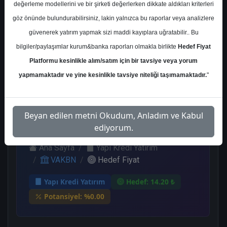
değerleme modellerini ve bir şirketi değerlerken dikkate aldıkları kriterleri
Kurum Sayısı
göz önünde bulundurabilirsiniz, lakin yalnızca bu raporlar veya analizlere
16
güvenerek yatırım yapmak sizi maddi kayıplara uğratabilir.. Bu
Al
End.
Endeks
Endeks
Nötr
bilgiler/paylaşımlar kurum&banka raporları olmakla birlikte
Hedef Fiyat
Paralel
Altı
Üstü
Get.
Get.
Get.
Platformu kesinlikle alım/satım için bir tavsiye veya yorum
10
1
1
1
3
yapmamaktadır ve yine kesinlikle tavsiye niteliği taşımamaktadır.
"
Perşembe, 10 Ağustos 2023
Beyan edilen metni Okudum, Anladım ve Kabul
ediyorum.
Ana Sayfa
Yapı Kredi Yatırım
VAKBN
Hedef Fiyat
Yapı Kredi Yatırım
Hedef: 14.20 ₺
Potansiyel: %0.00