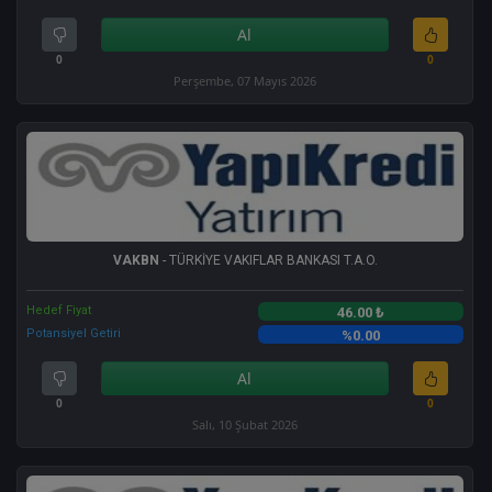
Al
0
0
Perşembe, 07 Mayıs 2026
VAKBN
- TÜRKİYE VAKIFLAR BANKASI T.A.O.
Hedef Fiyat
46.00 ₺
Potansiyel Getiri
%0.00
Al
0
0
Salı, 10 Şubat 2026