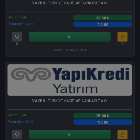
VAKBN
- TÜRKİYE VAKIFLAR BANKASI T.A.O.
Hedef Fiyat
26.50 ₺
Potansiyel Getiri
%0.00
Al
0
1
Cuma, 10 Mayıs 2024
VAKBN
- TÜRKİYE VAKIFLAR BANKASI T.A.O.
Hedef Fiyat
25.00 ₺
Potansiyel Getiri
%0.00
Al