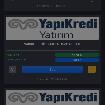
0
4
Çarşamba, 24 Nisan 2024
VAKBN
- TÜRKİYE VAKIFLAR BANKASI T.A.O.
Hedef Fiyat
18.50 ₺
Potansiyel Getiri
%0.00
Tut
1
1
Çarşamba, 07 Şubat 2024