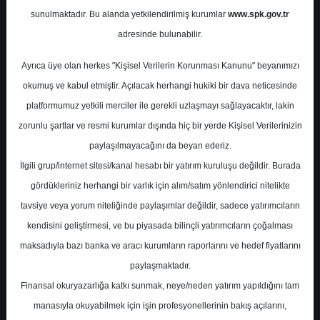
Potansiyel
%0.00
sunulmaktadır. Bu alanda yetkilendirilmiş kurumlar
www.spk.gov.tr
Getiri
adresinde bulunabilir.
Tut
0
0
Ayrıca üye olan herkes "Kişisel Verilerin Korunması Kanunu" beyanımızı
Perşembe, 10 Ağustos 2023
okumuş ve kabul etmiştir. Açılacak herhangi hukiki bir dava neticesinde
platformumuz yetkili merciler ile gerekli uzlaşmayı sağlayacaktır, lakin
zorunlu şartlar ve resmi kurumlar dışında hiç bir yerde Kişisel Verilerinizin
paylaşılmayacağını da beyan ederiz.
İlgili grup/internet sitesi/kanal hesabı bir yatırım kuruluşu değildir. Burada
gördükleriniz herhangi bir varlık için alım/satım yönlendirici nitelikte
tavsiye veya yorum niteliğinde paylaşımlar değildir, sadece yatırımcıların
En Yüksek Tahmin
58,50 ₺
kendisini geliştirmesi, ve bu piyasada bilinçli yatırımcıların çoğalması
Ortalama Fiyat Tahmini
45,51 ₺
maksadıyla bazı banka ve aracı kurumların raporlarını ve hedef fiyatlarını
En Düşük Tahmin
30,80 ₺
paylaşmaktadır.
Ortalama Getiri Potansiyeli
%46.99
Finansal okuryazarlığa katkı sunmak, neye/neden yatırım yapıldığını tam
manasıyla okuyabilmek için işin profesyonellerinin bakış açılarını,