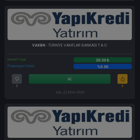
VAKBN
- TÜRKİYE VAKIFLAR BANKASI T.A.O.
Hedef Fiyat
30.50 ₺
Potansiyel Getiri
%0.00
Al
1
0
Salı, 22 Ekim 2024