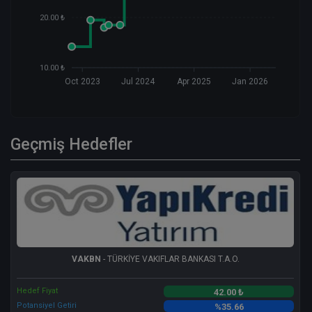
20.00 ₺
10.00 ₺
Oct 2023
Jul 2024
Apr 2025
Jan 2026
Geçmiş Hedefler
VAKBN
- TÜRKİYE VAKIFLAR BANKASI T.A.O.
Hedef Fiyat
42.00 ₺
Potansiyel Getiri
%35.66