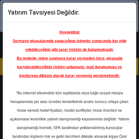
Yatırım Tavsiyesi Değildir.
Şimdi uygulamayı indirin!
Hoşgeldiniz
Sermaye piyasalarında yapacağınız işlemler sonucunda kar elde
edebileceğiniz gibi zarar riskiniz de bulunmaktadır.
Bu nedenle, işlem yapmaya karar vermeden önce, piyasada
karşılaşabileceğiniz riskleri anlamanız, mali durumunuzu ve
kısıtlarınızı dikkate alarak karar vermeniz gerekmektedir.
Geri Dön
"Bu internet sitesindeki tüm sayfalarda veya bağlı sosyal medya
hesaplarında yer alan ücretsiz temel/teknik analiz sonucu ortaya çıkan
hisse senedi hedef fiyatları, model portföyler, hisse önerileri ve
açıklamalar kesinlikle yatırım danışmanlığı kapsamında değildir. Yatırım
VAKBN
- TÜRKİYE VAKIFLAR
BANKASI T.A.O.
danışmanlığı hizmeti, SPK tarafından yetkilendirilmiş kuruluşlar
Hedef Fiyat
14.20 ₺
tarafından kişilerin risk ve getiri tercihleri dikkate alınarak kişiye Özel