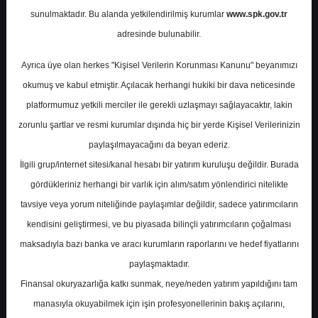
Potansiyel
%0.00
sunulmaktadır. Bu alanda yetkilendirilmiş kurumlar
www.spk.gov.tr
Getiri
adresinde bulunabilir.
Tut
1
1
Ayrıca üye olan herkes "Kişisel Verilerin Korunması Kanunu" beyanımızı
Çarşamba, 07 Şubat 2024
okumuş ve kabul etmiştir. Açılacak herhangi hukiki bir dava neticesinde
platformumuz yetkili merciler ile gerekli uzlaşmayı sağlayacaktır, lakin
zorunlu şartlar ve resmi kurumlar dışında hiç bir yerde Kişisel Verilerinizin
paylaşılmayacağını da beyan ederiz.
İlgili grup/internet sitesi/kanal hesabı bir yatırım kuruluşu değildir. Burada
gördükleriniz herhangi bir varlık için alım/satım yönlendirici nitelikte
tavsiye veya yorum niteliğinde paylaşımlar değildir, sadece yatırımcıların
En Yüksek Tahmin
52,79 ₺
kendisini geliştirmesi, ve bu piyasada bilinçli yatırımcıların çoğalması
Ortalama Fiyat Tahmini
44,42 ₺
maksadıyla bazı banka ve aracı kurumların raporlarını ve hedef fiyatlarını
En Düşük Tahmin
30,80 ₺
paylaşmaktadır.
Ortalama Getiri Potansiyeli
%44.50
Finansal okuryazarlığa katkı sunmak, neye/neden yatırım yapıldığını tam
manasıyla okuyabilmek için işin profesyonellerinin bakış açılarını,