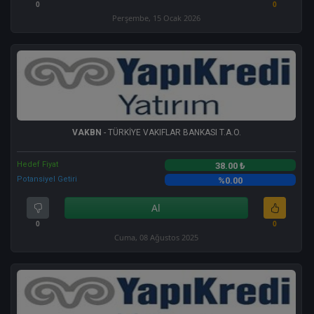
0
0
Perşembe, 15 Ocak 2026
VAKBN
- TÜRKİYE VAKIFLAR BANKASI T.A.O.
Hedef Fiyat
38.00 ₺
Potansiyel Getiri
%0.00
Al
0
0
Cuma, 08 Ağustos 2025