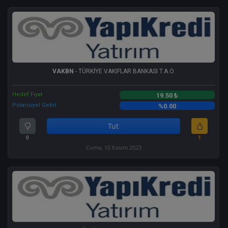
VAKBN
- TÜRKİYE VAKIFLAR BANKASI T.A.O.
Hedef Fiyat
19.50 ₺
Potansiyel Getiri
%0.00
Tut
0
1
Cuma, 10 Kasım 2023