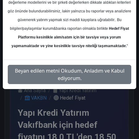
değerleme modellerini ve bir şirketi değerlerken dikkate aldıkları kriterleri
Kurum Sayısı
göz önünde bulundurabilirsiniz, lakin yalnızca bu raporlar veya analizlere
11
güvenerek yatırım yapmak sizi maddi kayıplara uğratabilir.. Bu
Al
End.
Endeks
Endeks
bilgiler/paylaşımlar kurum&banka raporları olmakla birlikte
Hedef Fiyat
Paralel
Altı Get.
Üstü Get.
Get.
Platformu kesinlikle alım/satım için bir tavsiye veya yorum
6
1
3
1
yapmamaktadır ve yine kesinlikle tavsiye niteliği taşımamaktadır.
"
Çarşamba, 07 Şubat 2024
Beyan edilen metni Okudum, Anladım ve Kabul
ediyorum.
Ana Sayfa
Yapı Kredi Yatırım
VAKBN
Hedef Fiyat
Yapı Kredi Yatırım
Vakıfbank için hedef
fiyatını 18,0 TL'den 18,50