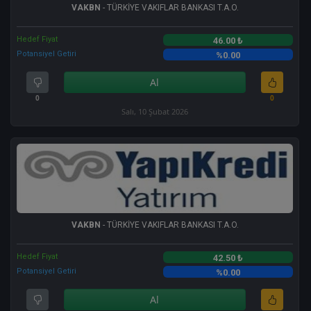
VAKBN
- TÜRKİYE VAKIFLAR BANKASI T.A.O.
Hedef Fiyat
46.00 ₺
Potansiyel Getiri
%0.00
Al
0
0
Salı, 10 Şubat 2026
VAKBN
- TÜRKİYE VAKIFLAR BANKASI T.A.O.
Hedef Fiyat
42.50 ₺
Potansiyel Getiri
%0.00
Al