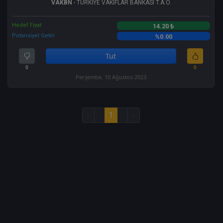
VAKBN
- TÜRKİYE VAKIFLAR BANKASI T.A.O.
Hedef Fiyat
14.20 ₺
Potansiyel Getiri
%0.00
Tut
0
0
Perşembe, 10 Ağustos 2023
«
‹
1
›
»