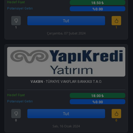
Hedef Fiyat
18.50 ₺
Potansiyel Getiri
%0.00
Tut
1
1
Çarşamba, 07 Şubat 2024
VAKBN
- TÜRKİYE VAKIFLAR BANKASI T.A.O.
Hedef Fiyat
18.00 ₺
Potansiyel Getiri
%0.00
Tut
0
0
Salı, 16 Ocak 2024