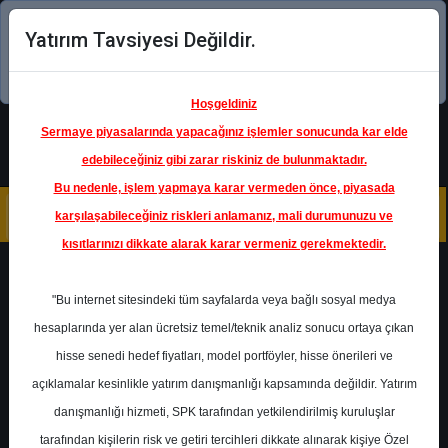
Yatırım Tavsiyesi Değildir.
Şimdi uygulamayı indirin!
Hoşgeldiniz
Sermaye piyasalarında yapacağınız işlemler sonucunda kar elde
edebileceğiniz gibi zarar riskiniz de bulunmaktadır.
Bu nedenle, işlem yapmaya karar vermeden önce, piyasada
karşılaşabileceğiniz riskleri anlamanız, mali durumunuzu ve
kısıtlarınızı dikkate alarak karar vermeniz gerekmektedir.
Geri Dön
"Bu internet sitesindeki tüm sayfalarda veya bağlı sosyal medya
hesaplarında yer alan ücretsiz temel/teknik analiz sonucu ortaya çıkan
hisse senedi hedef fiyatları, model portföyler, hisse önerileri ve
açıklamalar kesinlikle yatırım danışmanlığı kapsamında değildir. Yatırım
VAKBN
- TÜRKİYE VAKIFLAR
BANKASI T.A.O.
danışmanlığı hizmeti, SPK tarafından yetkilendirilmiş kuruluşlar
Hedef Fiyat
18.50 ₺
tarafından kişilerin risk ve getiri tercihleri dikkate alınarak kişiye Özel