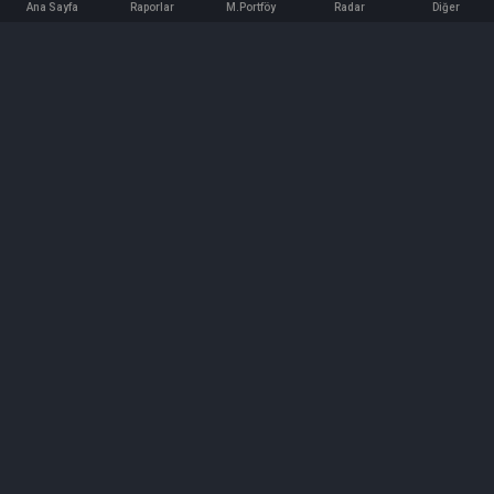
Ana Sayfa
Raporlar
M.Portföy
Radar
Diğer
İletişim
Bilgi ve Reklam için bizimle iletişime geçin!
iletisim@hedeffiyat.com.tr