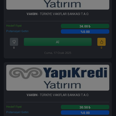
VAKBN
- TÜRKİYE VAKIFLAR BANKASI T.A.O.
Hedef Fiyat
34.00 ₺
Potansiyel Getiri
%0.00
Al
0
0
Cuma, 17 Ocak 2025
VAKBN
- TÜRKİYE VAKIFLAR BANKASI T.A.O.
Hedef Fiyat
30.50 ₺
Potansiyel Getiri
%0.00