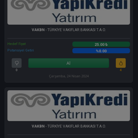
VAKBN
- TÜRKİYE VAKIFLAR BANKASI T.A.O.
Hedef Fiyat
25.00 ₺
Potansiyel Getiri
%0.00
Al
0
4
Çarşamba, 24 Nisan 2024
VAKBN
- TÜRKİYE VAKIFLAR BANKASI T.A.O.