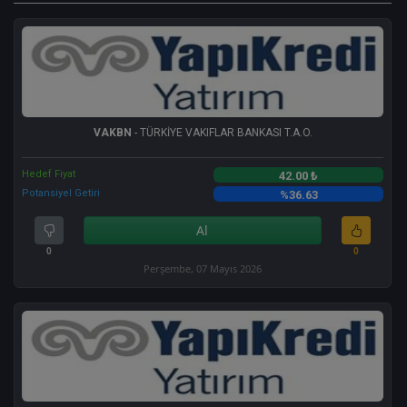
VAKBN
- TÜRKİYE VAKIFLAR BANKASI T.A.O.
Hedef Fiyat
42.00 ₺
Potansiyel Getiri
%36.63
Al
0
0
Perşembe, 07 Mayıs 2026