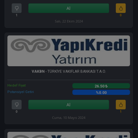
Al
1
0
Salı, 22 Ekim 2024
VAKBN
- TÜRKİYE VAKIFLAR BANKASI T.A.O.
Hedef Fiyat
26.50 ₺
Potansiyel Getiri
%0.00
Al
0
1
Cuma, 10 Mayıs 2024