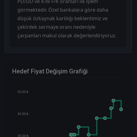
PD/DD ve 4.9x F/K oranları ile işlem
görmektedir. Özel bankalara göre daha
düşük özkaynak karlılığı beklentimiz ve
çekirdek sermaye oranı nedeniyle
çarpanları makul olarak değerlendiriyoruz.
Hedef Fiyat Değişim Grafiği
50.00 ₺
40.00 ₺
30.00 ₺