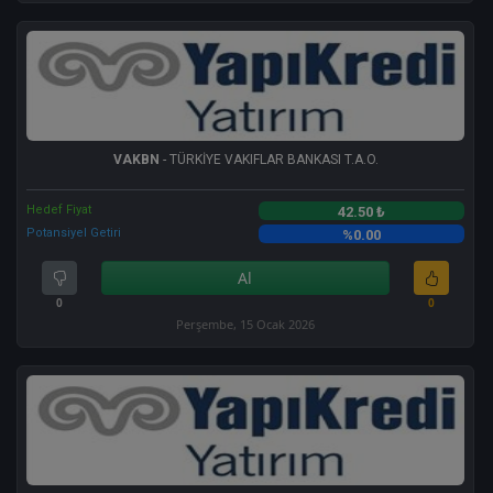
VAKBN
- TÜRKİYE VAKIFLAR BANKASI T.A.O.
Hedef Fiyat
42.50 ₺
Potansiyel Getiri
%0.00
Al
0
0
Perşembe, 15 Ocak 2026