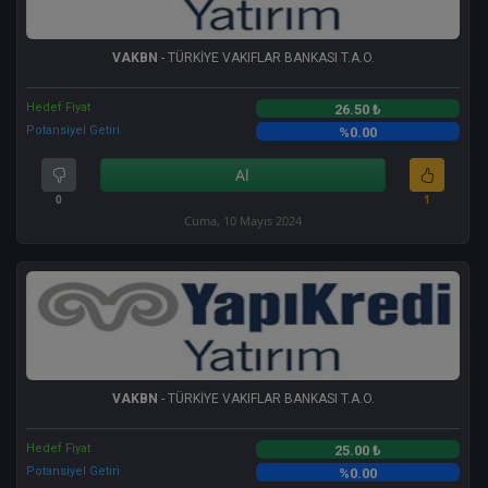
VAKBN
- TÜRKİYE VAKIFLAR BANKASI T.A.O.
Hedef Fiyat
26.50 ₺
Potansiyel Getiri
%0.00
Al
0
1
Cuma, 10 Mayıs 2024
VAKBN
- TÜRKİYE VAKIFLAR BANKASI T.A.O.
Hedef Fiyat
25.00 ₺
Potansiyel Getiri
%0.00