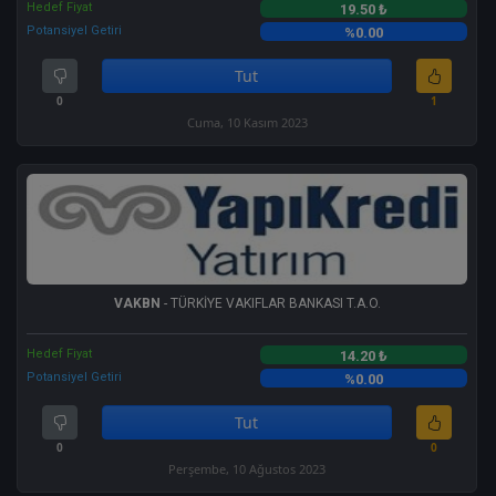
Hedef Fiyat
19.50 ₺
Potansiyel Getiri
%0.00
Tut
0
1
Cuma, 10 Kasım 2023
VAKBN
- TÜRKİYE VAKIFLAR BANKASI T.A.O.
Hedef Fiyat
14.20 ₺
Potansiyel Getiri
%0.00
Tut
0
0
Perşembe, 10 Ağustos 2023