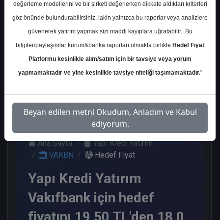
değerleme modellerini ve bir şirketi değerlerken dikkate aldıkları kriterleri
Kurum Sayısı
göz önünde bulundurabilirsiniz, lakin yalnızca bu raporlar veya analizlere
11
güvenerek yatırım yapmak sizi maddi kayıplara uğratabilir.. Bu
Al
End.
Endeks
Endeks
bilgiler/paylaşımlar kurum&banka raporları olmakla birlikte
Hedef Fiyat
Paralel
Altı Get.
Üstü Get.
Get.
Platformu kesinlikle alım/satım için bir tavsiye veya yorum
6
1
3
1
yapmamaktadır ve yine kesinlikle tavsiye niteliği taşımamaktadır.
"
Salı, 16 Ocak 2024
Beyan edilen metni Okudum, Anladım ve Kabul
ediyorum.
Ana Sayfa
Yapı Kredi Yatırım
VAKBN
Hedef Fiyat
Yapı Kredi Yatırım
Vakıfbank için hedef
fiyatını 19,50 TL'den 18,0