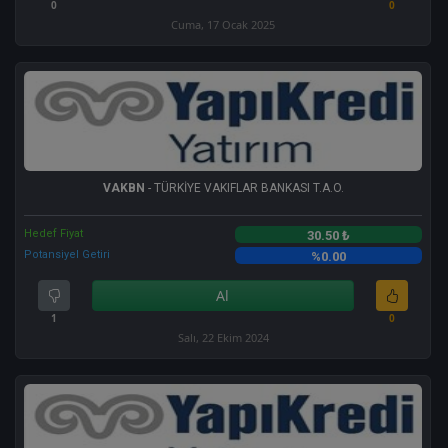
0
0
Cuma, 17 Ocak 2025
VAKBN
- TÜRKİYE VAKIFLAR BANKASI T.A.O.
Hedef Fiyat
30.50 ₺
Potansiyel Getiri
%0.00
Al
1
0
Salı, 22 Ekim 2024