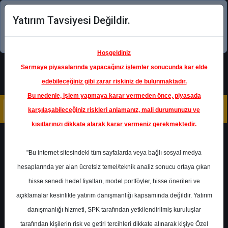
Yatırım Tavsiyesi Değildir.
Şimdi uygulamayı indirin!
Hoşgeldiniz
Sermaye piyasalarında yapacağınız işlemler sonucunda kar elde
edebileceğiniz gibi zarar riskiniz de bulunmaktadır.
Bu nedenle, işlem yapmaya karar vermeden önce, piyasada
karşılaşabileceğiniz riskleri anlamanız, mali durumunuzu ve
kısıtlarınızı dikkate alarak karar vermeniz gerekmektedir.
Geri Dön
"Bu internet sitesindeki tüm sayfalarda veya bağlı sosyal medya
hesaplarında yer alan ücretsiz temel/teknik analiz sonucu ortaya çıkan
hisse senedi hedef fiyatları, model portföyler, hisse önerileri ve
açıklamalar kesinlikle yatırım danışmanlığı kapsamında değildir. Yatırım
VAKBN
- TÜRKİYE VAKIFLAR
BANKASI T.A.O.
danışmanlığı hizmeti, SPK tarafından yetkilendirilmiş kuruluşlar
Hedef Fiyat
18.00 ₺
tarafından kişilerin risk ve getiri tercihleri dikkate alınarak kişiye Özel