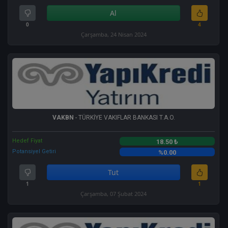
Al
0
4
Çarşamba, 24 Nisan 2024
VAKBN
- TÜRKİYE VAKIFLAR BANKASI T.A.O.
Hedef Fiyat
18.50 ₺
Potansiyel Getiri
%0.00
Tut
1
1
Çarşamba, 07 Şubat 2024