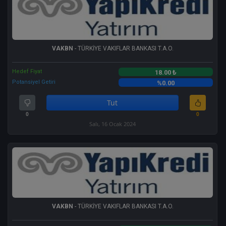
VAKBN
- TÜRKİYE VAKIFLAR BANKASI T.A.O.
Hedef Fiyat
18.00 ₺
Potansiyel Getiri
%0.00
Tut
0
0
Salı, 16 Ocak 2024
VAKBN
- TÜRKİYE VAKIFLAR BANKASI T.A.O.