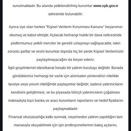
Potansiyel
%0.00
sunulmaktadır. Bu alanda yetkilendirilmiş kurumlar
www.spk.gov.tr
Getiri
adresinde bulunabilir.
Tut
0
0
Ayrıca üye olan herkes "Kişisel Verilerin Korunması Kanunu" beyanımızı
Salı, 16 Ocak 2024
okumuş ve kabul etmiştir. Açılacak herhangi hukiki bir dava neticesinde
platformumuz yetkili merciler ile gerekli uzlaşmayı sağlayacaktır, lakin
zorunlu şartlar ve resmi kurumlar dışında hiç bir yerde Kişisel Verilerinizin
paylaşılmayacağını da beyan ederiz.
İlgili grup/internet sitesi/kanal hesabı bir yatırım kuruluşu değildir. Burada
gördükleriniz herhangi bir varlık için alım/satım yönlendirici nitelikte
tavsiye veya yorum niteliğinde paylaşımlar değildir, sadece yatırımcıların
En Yüksek Tahmin
52,79 ₺
kendisini geliştirmesi, ve bu piyasada bilinçli yatırımcıların çoğalması
Ortalama Fiyat Tahmini
44,42 ₺
maksadıyla bazı banka ve aracı kurumların raporlarını ve hedef fiyatlarını
En Düşük Tahmin
30,80 ₺
paylaşmaktadır.
Ortalama Getiri Potansiyeli
%44.50
Finansal okuryazarlığa katkı sunmak, neye/neden yatırım yapıldığını tam
manasıyla okuyabilmek için işin profesyonellerinin bakış açılarını,