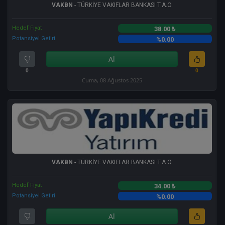
VAKBN
- TÜRKİYE VAKIFLAR BANKASI T.A.O.
Hedef Fiyat
38.00 ₺
Potansiyel Getiri
%0.00
Al
0
0
Cuma, 08 Ağustos 2025
VAKBN
- TÜRKİYE VAKIFLAR BANKASI T.A.O.
Hedef Fiyat
34.00 ₺
Potansiyel Getiri
%0.00
Al