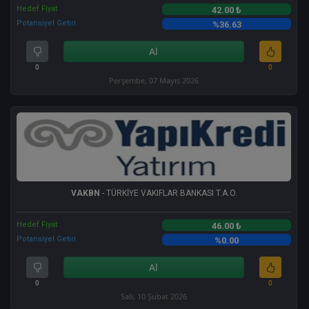
Hedef Fiyat
42.00 ₺
Potansiyel Getiri
%36.63
Al
0
0
Perşembe, 07 Mayıs 2026
VAKBN
- TÜRKİYE VAKIFLAR BANKASI T.A.O.
Hedef Fiyat
46.00 ₺
Potansiyel Getiri
%0.00
Al
0
0
Salı, 10 Şubat 2026