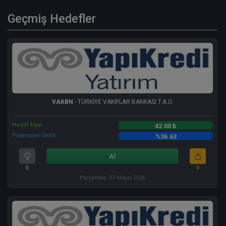
Geçmiş Hedefler
VAKBN
- TÜRKİYE VAKIFLAR BANKASI T.A.O.
Hedef Fiyat
42.00 ₺
Potansiyel Getiri
%36.63
Al
0
0
Perşembe, 07 Mayıs 2026