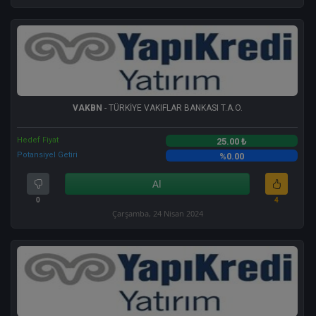
VAKBN
- TÜRKİYE VAKIFLAR BANKASI T.A.O.
Hedef Fiyat
25.00 ₺
Potansiyel Getiri
%0.00
Al
0
4
Çarşamba, 24 Nisan 2024