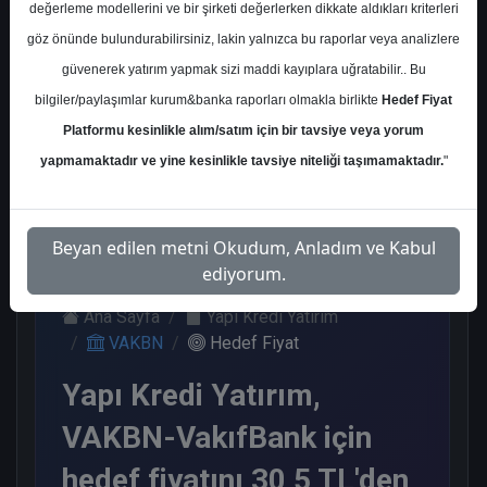
değerleme modellerini ve bir şirketi değerlerken dikkate aldıkları kriterleri
Kurum Sayısı
göz önünde bulundurabilirsiniz, lakin yalnızca bu raporlar veya analizlere
11
güvenerek yatırım yapmak sizi maddi kayıplara uğratabilir.. Bu
Al
End.
Endeks
Endeks
bilgiler/paylaşımlar kurum&banka raporları olmakla birlikte
Hedef Fiyat
Paralel
Altı Get.
Üstü Get.
Get.
Platformu kesinlikle alım/satım için bir tavsiye veya yorum
6
1
3
1
yapmamaktadır ve yine kesinlikle tavsiye niteliği taşımamaktadır.
"
Cuma, 17 Ocak 2025
Beyan edilen metni Okudum, Anladım ve Kabul
ediyorum.
Ana Sayfa
Yapı Kredi Yatırım
VAKBN
Hedef Fiyat
Yapı Kredi Yatırım,
VAKBN-VakıfBank için
hedef fiyatını 30,5 TL'den