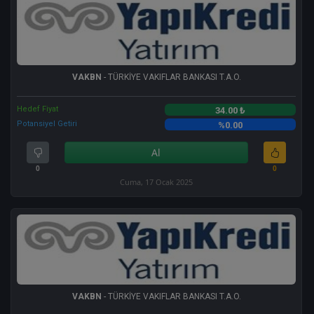
VAKBN
- TÜRKİYE VAKIFLAR BANKASI T.A.O.
Hedef Fiyat
34.00 ₺
Potansiyel Getiri
%0.00
Al
0
0
Cuma, 17 Ocak 2025
VAKBN
- TÜRKİYE VAKIFLAR BANKASI T.A.O.