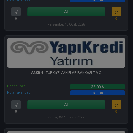
%0.00
Al
0
0
Perşembe, 15 Ocak 2026
VAKBN
- TÜRKİYE VAKIFLAR BANKASI T.A.O.
Hedef Fiyat
38.00 ₺
Potansiyel Getiri
%0.00
Al
0
0
Cuma, 08 Ağustos 2025