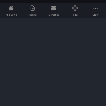
Ana Sayfa
Raporlar
M.Portföy
Radar
Diğer
İletişim
Bilgi ve Reklam için bizimle iletişime geçin!