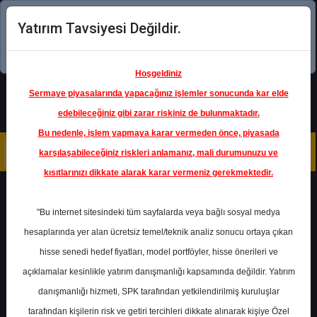
Yatırım Tavsiyesi Değildir.
Şimdi uygulamayı indirin!
Hoşgeldiniz
Sermaye piyasalarında yapacağınız işlemler sonucunda kar elde
edebileceğiniz gibi zarar riskiniz de bulunmaktadır.
Bu nedenle, işlem yapmaya karar vermeden önce, piyasada
karşılaşabileceğiniz riskleri anlamanız, mali durumunuzu ve
kısıtlarınızı dikkate alarak karar vermeniz gerekmektedir.
Geri Dön
"Bu internet sitesindeki tüm sayfalarda veya bağlı sosyal medya
hesaplarında yer alan ücretsiz temel/teknik analiz sonucu ortaya çıkan
hisse senedi hedef fiyatları, model portföyler, hisse önerileri ve
açıklamalar kesinlikle yatırım danışmanlığı kapsamında değildir. Yatırım
VAKBN
- TÜRKİYE VAKIFLAR
BANKASI T.A.O.
danışmanlığı hizmeti, SPK tarafından yetkilendirilmiş kuruluşlar
Hedef Fiyat
34.00 ₺
tarafından kişilerin risk ve getiri tercihleri dikkate alınarak kişiye Özel