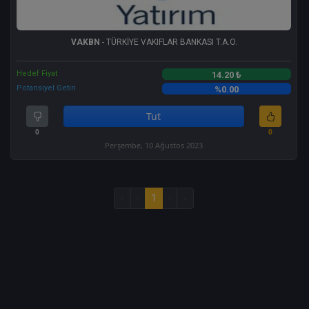
VAKBN
- TÜRKİYE VAKIFLAR BANKASI T.A.O.
Hedef Fiyat
14.20 ₺
Potansiyel Getiri
%0.00
Tut
0
0
Perşembe, 10 Ağustos 2023
«
‹
1
›
»