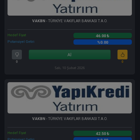
VAKBN
- TÜRKİYE VAKIFLAR BANKASI T.A.O.
Hedef Fiyat
46.00 ₺
Potansiyel Getiri
%0.00
Al
0
0
Salı, 10 Şubat 2026
VAKBN
- TÜRKİYE VAKIFLAR BANKASI T.A.O.
Hedef Fiyat
42.50 ₺
Potansiyel Getiri