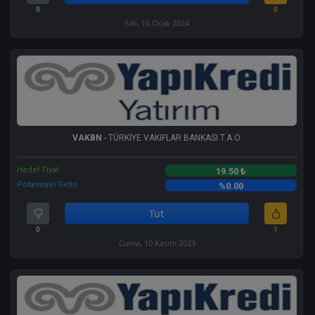
0
0
Salı, 16 Ocak 2024
VAKBN
- TÜRKİYE VAKIFLAR BANKASI T.A.O.
Hedef Fiyat
19.50 ₺
Potansiyel Getiri
%0.00
Tut
0
1
Cuma, 10 Kasım 2023