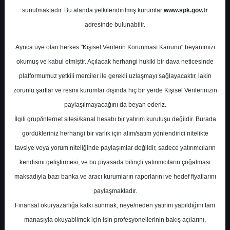
Potansiyel
%0.00
sunulmaktadır. Bu alanda yetkilendirilmiş kurumlar
www.spk.gov.tr
Getiri
adresinde bulunabilir.
Al
0
0
Ayrıca üye olan herkes "Kişisel Verilerin Korunması Kanunu" beyanımızı
Cuma, 17 Ocak 2025
okumuş ve kabul etmiştir. Açılacak herhangi hukiki bir dava neticesinde
platformumuz yetkili merciler ile gerekli uzlaşmayı sağlayacaktır, lakin
zorunlu şartlar ve resmi kurumlar dışında hiç bir yerde Kişisel Verilerinizin
paylaşılmayacağını da beyan ederiz.
İlgili grup/internet sitesi/kanal hesabı bir yatırım kuruluşu değildir. Burada
gördükleriniz herhangi bir varlık için alım/satım yönlendirici nitelikte
tavsiye veya yorum niteliğinde paylaşımlar değildir, sadece yatırımcıların
En Yüksek Tahmin
52,79 ₺
kendisini geliştirmesi, ve bu piyasada bilinçli yatırımcıların çoğalması
Ortalama Fiyat Tahmini
44,42 ₺
maksadıyla bazı banka ve aracı kurumların raporlarını ve hedef fiyatlarını
En Düşük Tahmin
30,80 ₺
paylaşmaktadır.
Ortalama Getiri Potansiyeli
%44.50
Finansal okuryazarlığa katkı sunmak, neye/neden yatırım yapıldığını tam
manasıyla okuyabilmek için işin profesyonellerinin bakış açılarını,