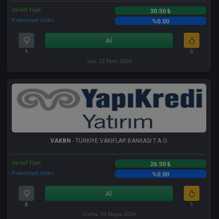
Hedef Fiyat
30.50 ₺
Potansiyel Getiri
%0.00
Al
1
0
Salı, 22 Ekim 2024
VAKBN
- TÜRKİYE VAKIFLAR BANKASI T.A.O.
Hedef Fiyat
26.50 ₺
Potansiyel Getiri
%0.00
Al
0
1
Cuma, 10 Mayıs 2024