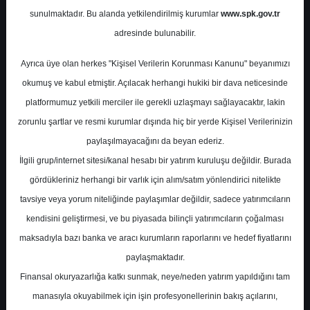
Potansiyel
%0.00
sunulmaktadır. Bu alanda yetkilendirilmiş kurumlar
www.spk.gov.tr
Getiri
adresinde bulunabilir.
Tut
0
1
Ayrıca üye olan herkes "Kişisel Verilerin Korunması Kanunu" beyanımızı
Çarşamba, 16 Ağustos 2023
okumuş ve kabul etmiştir. Açılacak herhangi hukiki bir dava neticesinde
platformumuz yetkili merciler ile gerekli uzlaşmayı sağlayacaktır, lakin
zorunlu şartlar ve resmi kurumlar dışında hiç bir yerde Kişisel Verilerinizin
paylaşılmayacağını da beyan ederiz.
İlgili grup/internet sitesi/kanal hesabı bir yatırım kuruluşu değildir. Burada
gördükleriniz herhangi bir varlık için alım/satım yönlendirici nitelikte
tavsiye veya yorum niteliğinde paylaşımlar değildir, sadece yatırımcıların
En Yüksek Tahmin
551,80 ₺
kendisini geliştirmesi, ve bu piyasada bilinçli yatırımcıların çoğalması
Ortalama Fiyat Tahmini
460,58 ₺
maksadıyla bazı banka ve aracı kurumların raporlarını ve hedef fiyatlarını
En Düşük Tahmin
341,00 ₺
paylaşmaktadır.
Ortalama Getiri Potansiyeli
%26.88
Finansal okuryazarlığa katkı sunmak, neye/neden yatırım yapıldığını tam
manasıyla okuyabilmek için işin profesyonellerinin bakış açılarını,