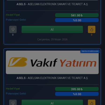
ASELS
- ASELSAN ELEKTRONİK SANAYİ VE TİCARET A.Ş.
Hedef Fiyat
541.00 ₺
Potansiyel Getiri
%0.00
Al
0
0
Çarşamba, 29 Nisan 2026
Katılım Endeksinde
ASELS
- ASELSAN ELEKTRONİK SANAYİ VE TİCARET A.Ş.
Hedef Fiyat
395.00 ₺
Potansiyel Getiri
%0.00
Al