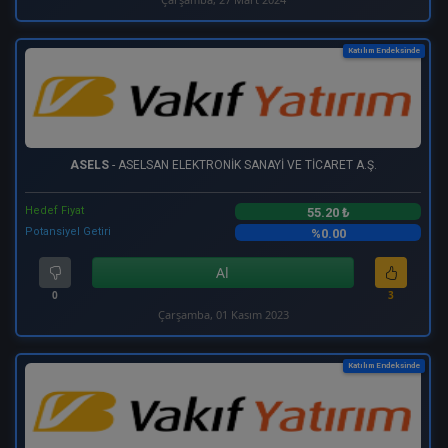
Katılım Endeksinde
ASELS
- ASELSAN ELEKTRONİK SANAYİ VE TİCARET A.Ş.
Hedef Fiyat
55.20 ₺
Potansiyel Getiri
%0.00
Al
0
3
Çarşamba, 01 Kasım 2023
Katılım Endeksinde