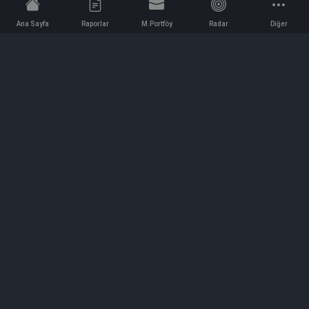
Ana Sayfa
Raporlar
M.Portföy
Radar
Diğer
İletişim
Bilgi ve Reklam için bizimle iletişime geçin!