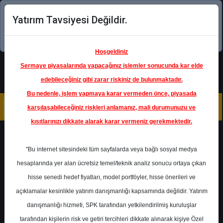
Yatırım Tavsiyesi Değildir.
Şimdi uygulamayı indirin!
Hoşgeldiniz
Sermaye piyasalarında yapacağınız işlemler sonucunda kar elde
edebileceğiniz gibi zarar riskiniz de bulunmaktadır.
Bu nedenle, işlem yapmaya karar vermeden önce, piyasada
karşılaşabileceğiniz riskleri anlamanız, mali durumunuzu ve
kısıtlarınızı dikkate alarak karar vermeniz gerekmektedir.
Geri Dön
"Bu internet sitesindeki tüm sayfalarda veya bağlı sosyal medya
Katılım Endeksinde
hesaplarında yer alan ücretsiz temel/teknik analiz sonucu ortaya çıkan
hisse senedi hedef fiyatları, model portföyler, hisse önerileri ve
açıklamalar kesinlikle yatırım danışmanlığı kapsamında değildir. Yatırım
ASELS
- ASELSAN ELEKTRONİK
SANAYİ VE TİCARET A.Ş.
danışmanlığı hizmeti, SPK tarafından yetkilendirilmiş kuruluşlar
Hedef Fiyat
42.85 ₺
tarafından kişilerin risk ve getiri tercihleri dikkate alınarak kişiye Özel