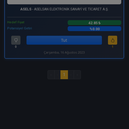
ASELS
- ASELSAN ELEKTRONİK SANAYİ VE TİCARET A.Ş.
Hedef Fiyat
42.85 ₺
Potansiyel Getiri
%0.00
Tut
0
1
Çarşamba, 16 Ağustos 2023
«
‹
1
›
»