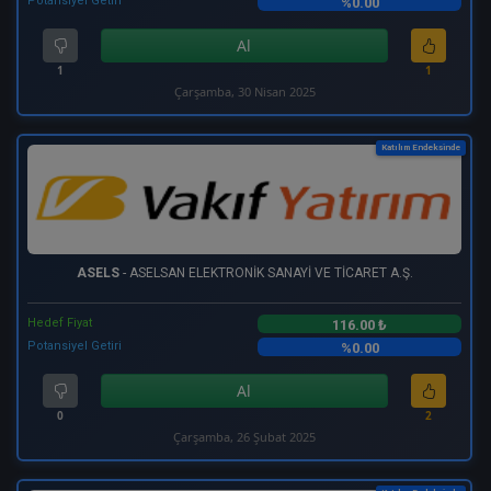
Potansiyel Getiri
%0.00
Al
1
1
Çarşamba, 30 Nisan 2025
Katılım Endeksinde
ASELS
- ASELSAN ELEKTRONİK SANAYİ VE TİCARET A.Ş.
Hedef Fiyat
116.00 ₺
Potansiyel Getiri
%0.00
Al
0
2
Çarşamba, 26 Şubat 2025