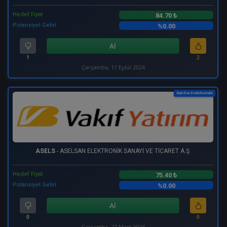
Hedef Fiyat
84.70 ₺
Potansiyel Getiri
%0.00
Al
1
2
Çarşamba, 11 Eylül 2024
Katılım Endeksinde
ASELS
- ASELSAN ELEKTRONİK SANAYİ VE TİCARET A.Ş.
Hedef Fiyat
75.40 ₺
Potansiyel Getiri
%0.00
Al
0
0
Çarşamba, 27 Mart 2024