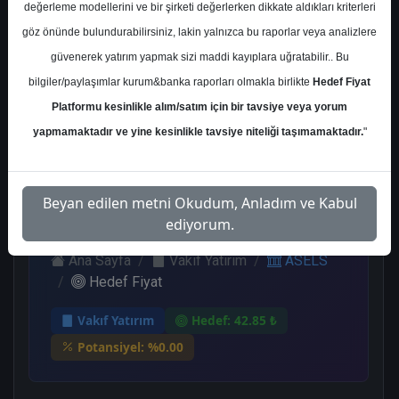
değerleme modellerini ve bir şirketi değerlerken dikkate aldıkları kriterleri
Kurum Sayısı
göz önünde bulundurabilirsiniz, lakin yalnızca bu raporlar veya analizlere
17
güvenerek yatırım yapmak sizi maddi kayıplara uğratabilir.. Bu
Al
Tut
End.
Endeks
bilgiler/paylaşımlar kurum&banka raporları olmakla birlikte
Hedef Fiyat
Paralel
Üstü Get.
Platformu kesinlikle alım/satım için bir tavsiye veya yorum
Get.
6
7
1
3
yapmamaktadır ve yine kesinlikle tavsiye niteliği taşımamaktadır.
"
Çarşamba, 16 Ağustos 2023
Beyan edilen metni Okudum, Anladım ve Kabul
ediyorum.
Ana Sayfa
Vakıf Yatırım
ASELS
Hedef Fiyat
Vakıf Yatırım
Hedef: 42.85 ₺
Potansiyel: %0.00