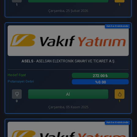
1
1
Çarşamba, 25 Şubat 2026
Katılım Endeksinde
ASELS
- ASELSAN ELEKTRONİK SANAYİ VE TİCARET A.Ş.
Hedef Fiyat
272.00 ₺
Potansiyel Getiri
%0.00
Al
0
1
Çarşamba, 05 Kasım 2025
Katılım Endeksinde